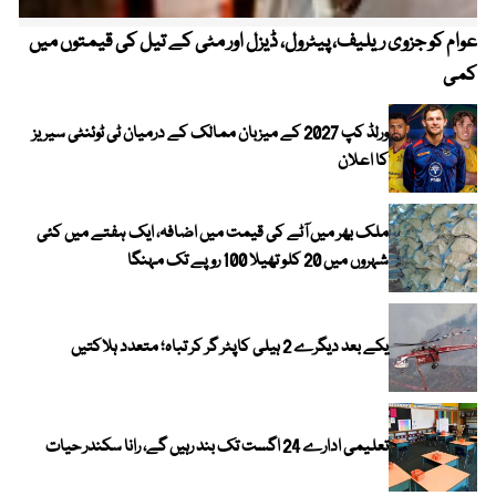
عوام کو جزوی ریلیف، پیٹرول، ڈیزل اور مٹی کے تیل کی قیمتوں میں
4 روز میں سونے کی قیمت میں بڑا اضافہ
کمی
ورلڈ کپ 2027 کے میزبان ممالک کے درمیان ٹی ٹوئنٹی سیریز
کا اعلان
ملک بھر میں آٹے کی قیمت میں اضافہ، ایک ہفتے میں کئی
شہروں میں 20 کلو تھیلا 100 روپے تک مہنگا
یکے بعد دیگرے 2 ہیلی کاپٹر گر کر تباہ؛ متعدد ہلاکتیں
تعلیمی ادارے 24 اگست تک بند رہیں گے، رانا سکندر حیات