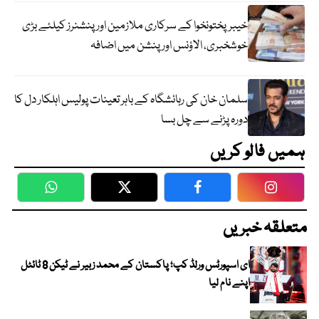
خیبرپختونخوا کے سرکاری ملازمین اور پنشنرز کیلئے بڑی
خوشخبری، الاؤنس اور پنشن میں اضافہ
سلمان خان کی رہائشگاہ کے باہر تعینات پولیس اہلکار دل کا
دورہ پڑنے سے چل بسا
ہمیں فالو کریں
WhatsApp
Twitter
Facebook
Faceboo
متعلقہ خبریں
ای اسپورٹس ورلڈ کپ؛ پاکستان کے محمد زبیر نے ٹیکن 8 ٹائٹل
اپنے نام لیا