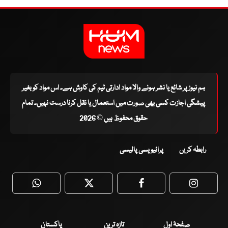
ہم نیوز پر شائع یا نشر ہونے والا مواد ادارتی ٹیم کی کاوش ہے۔ اس مواد کو بغیر
پیشگی اجازت کسی بھی صورت میں استعمال یا نقل کرنا درست نہیں۔ تمام
حقوق محفوظ ہیں © 2026
رابطہ کریں
پرائیویسی پالیسی
WhatsApp
Twitter
Facebook
Faceboo
صفحۂ اول
تازہ ترین
پاکستان