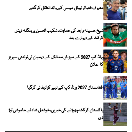
معروف فٹبالر لیونل میسی کے والد انتقال کر گئے
شیخ حسینہ واجد کی حمایت، شکیب الحسن پر بنگلہ دیش
کرکٹ کے دروازے بند
ورلڈ کپ 2027 کے میزبان ممالک کے درمیان ٹی ٹوئنٹی سیریز
کا اعلان
افغانستان 2027 ورلڈ کپ کے لیے کوالیفائی کرگیا
پاکستان کرکٹ چھوڑنے کی خبریں، خوشدل شاہ نے خاموشی توڑ
دی