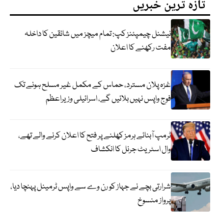
تازہ ترین خبریں
نیشنل چیمپئنز کپ: تمام میچز میں شائقین کا داخلہ
مفت رکھنے کا اعلان
غزہ پلان مسترد، حماس کے مکمل غیر مسلح ہونے تک
فوج واپس نہیں بلائیں گے، اسرائیلی وزیراعظم
ٹرمپ آبنائے ہرمز کھلنے پر فتح کا اعلان کرنے والے تھے،
وال اسٹریٹ جرنل کا انکشاف
شرارتی بچے نے جہاز کو رن وے سے واپس ٹرمینل پہنچا دیا،
پرواز منسوخ