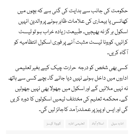
حکومت کی جانب سے ہدایت کی گئی ہے کہ بچوں میں
کھانسی یا بیماری کی علامات ظاہر ہونے پر والدین انہیں
اسکول ہر گز نہ بھیجیں۔ طبیعت زیادہ خراب ہو تو ٹیسٹ
کرائیں، کورونا ٹیسٹ مثبت آنے پر فوری اسکول انتظامیہ کو
آگاہ کریں۔
کسی بھی شخص کو درجہ حرارت چیک کیے بغیر تعلیمی
اداروں میں داخل ہونے نہیں دیا جائے گا۔ بچے کسی سے ہاتھ
نہ نہیں ملائیں گے اور اسکول میں جھولا بھی نہیں جھولیں
گے۔ محکمہ تعلیم کی مختلف ٹیمیں اسکولوں کا دورہ کریں
گی اور ایس او پیز پر عملدرآمد کاجائز لیں گی۔
ادارہ سیل
اسلام آباد
تعلیمی ادارہ
کورونا کیسز