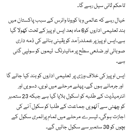
تاحکم ثانی سیل رہے گا۔
خیال رہے کہ عالمی وبا کورونا وائرس کے سبب پاکستان میں
بند تعلیمی اداروں کو6 ماہ بعد ایس او پیز کے تحت کھولا گیا
ہے۔ایس او پیز پر عملدرآمد کو یقینی بنانے کی ذمہ داری
صوبائی اور ضلعی سطح پر مانیٹرنگ ٹیموں کو سونپی گئی
ہے۔
ایس او پیز کی خلاف ورزی پر تعلیمی اداروں کو بند کیا جائے گا
اور جرمانے ہوں گے۔ پہلے مرحلے میں نویں، دسویں اور
انٹرمیڈیٹ کے طلبہ کو اسکول بلایا گیا ہے جبکہ 23 ستمبر
کو چھٹی سے آٹھویں جماعت کے طلبا کو سکول آنے کی
اجازت ہوگی۔ تیسرے مرحلے میں تمام پرائمری سکول کے
بچوں کو 30 ستمبر سے سکول جائیں گے۔