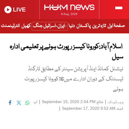
LIVE
9 Aug, 2026
صفحۂ اول
تازہ ترین
پاکستان
دنیا
ایران-اسرائیل جنگ
کھیل
انٹرٹینمنٹ
اسلام آباد:کورونا کیسز رپورٹ ہونے پر تعلیمی ادارہ
سیل
نیشنل کمانڈ اینڈ آپریشن سینٹر کے مطابق ٹارگٹڈ
ٹیسٹنگ کے دوران ادارے میں16کورونا کیسز رپورٹ
ہوئے
|
شائع
|
اپ
September 15, 2020 2:04 PM
ویب ڈیسک
ڈیٹ
|
September 17, 2020 9:52 AM