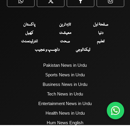
WhatsApp
Twitter
Facebook
Faceboo
صفحۂ اول
تازہ ترین
پاکستان
دنیا
معیشت
کھیل
تعلیم
صحت
انٹرٹینمنٹ
ٹیکنالوجی
دلچسپ و عجیب
Pakistan News in Urdu
Sports News in Urdu
Business News in Urdu
Tech News in Urdu
Entertainment News in Urdu
Health News in Urdu
Hum News English