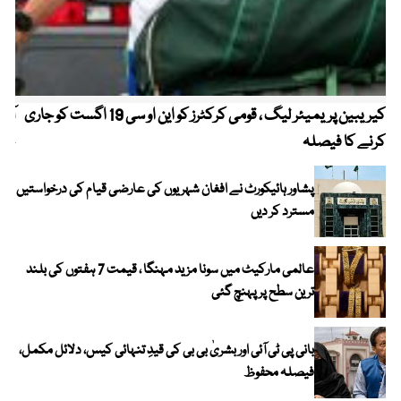
کیریبین پریمیئر لیگ ، قومی کرکٹرز کو این او سی 19 اگست کو جاری
آز
کرنے کا فیصلہ
چھی
پشاور ہائیکورٹ نے افغان شہریوں کی عارضی قیام کی درخواستیں
مسترد کر دیں
عالمی مارکیٹ میں سونا مزید مہنگا ، قیمت 7 ہفتوں کی بلند
ترین سطح پر پہنچ گئی
بانی پی ٹی آئی اور بشریٰ بی بی کی قیدِ تنہائی کیس، دلائل مکمل،
فیصلہ محفوظ