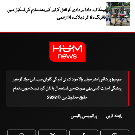
بینکاک ، دادا اور دادی کو قتل کرنے کے بعد ملزم کی اسکول میں
فائرنگ ، 8 افراد ہلاک ، 14 زخمی
ہم نیوز پر شائع یا نشر ہونے والا مواد ادارتی ٹیم کی کاوش ہے۔ اس مواد کو بغیر
پیشگی اجازت کسی بھی صورت میں استعمال یا نقل کرنا درست نہیں۔ تمام
حقوق محفوظ ہیں © 2026
رابطہ کریں
پرائیویسی پالیسی