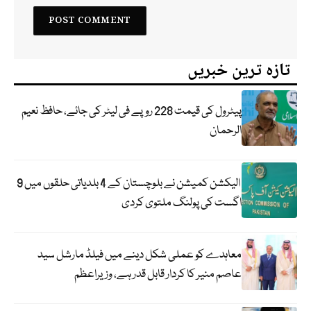
تازہ ترین خبریں
پیٹرول کی قیمت 228 روپے فی لیٹر کی جائے، حافظ نعیم
الرحمان
الیکشن کمیشن نے بلوچستان کے 4 بلدیاتی حلقوں میں 9
اگست کی پولنگ ملتوی کردی
معاہدے کو عملی شکل دینے میں فیلڈ مارشل سید
عاصم منیر کا کردار قابل قدر ہے، وزیراعظم