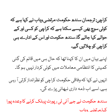
کراچی: ترجمان سندھ حکومت مرتضی وہاب نے کہا ہے کہ
کوئی سوچ بھی کیسے سکتا ہے کہ کراچی کو کسی اور کے
حوالے کیا جائے گا، سندھ حکومت اور اس کے ادارے ہی
کراچی کو چلائیں گے۔
اپنے بیان میں ان کا کہنا تھا کہ حال ہی میں قائم کی گئی
کمیٹی کا انتظامی معاملات میں کوئی کردار نہیں ہو گا۔
انہوں نے کہا کہ وفاقی حکومت کراچی کو نظرانداز کرتی آ رہی
ہے، اسے اب ذمہ داری نبھانی پڑے گی۔
سندھ حکومت نے جے آئی ٹی رپورٹ پبلک کرنے کا وعدہ پورا
کیا،مرتضی وہاب