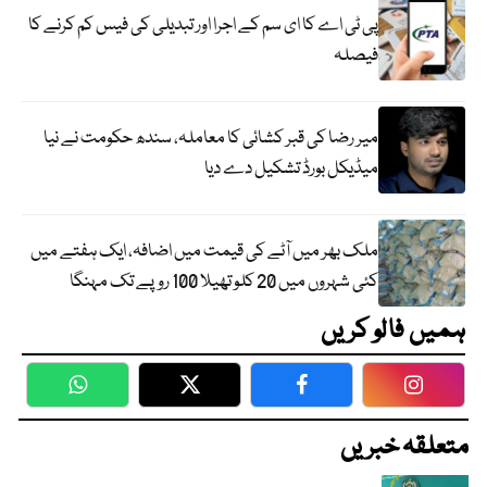
پی ٹی اے کا ای سم کے اجرا اور تبدیلی کی فیس کم کرنے کا
فیصلہ
میر رضا کی قبر کشائی کا معاملہ، سندھ حکومت نے نیا
میڈیکل بورڈ تشکیل دے دیا
ملک بھر میں آٹے کی قیمت میں اضافہ، ایک ہفتے میں
کئی شہروں میں 20 کلو تھیلا 100 روپے تک مہنگا
ہمیں فالو کریں
WhatsApp
Twitter
Facebook
Faceboo
متعلقہ خبریں