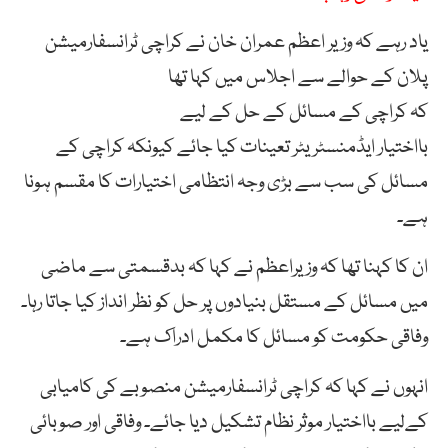
یاد رہے کہ وزیر اعظم عمران خان نے کراچی ٹرانسفارمیشن
پلان کے حوالے سے اجلاس میں کہا تھا
کہ کراچی کے مسائل کے حل کے لیے
بااختیار ایڈمنسٹریٹر تعینات کیا جائے کیونکہ کراچی کے
مسائل کی سب سے بڑی وجہ انتظامی اختیارات کا مقسم ہونا
ہے۔
ان کا کہنا تھا کہ وزیراعظم نے کہا کہ بدقسمتی سے ماضی
میں مسائل کے مستقل بنیادوں پر حل کو نظر انداز کیا جاتا رہا۔
وفاقی حکومت کو مسائل کا مکمل ادراک ہے۔
انہوں نے کہا کہ کراچی ٹرانسفارمیشن منصوبے کی کامیابی
کےلیے بااختیار موثر نظام تشکیل دیا جائے۔ وفاقی اور صوبائی