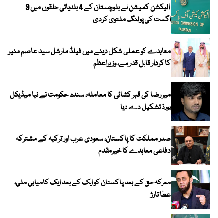
الیکشن کمیشن نے بلوچستان کے 4 بلدیاتی حلقوں میں 9
اگست کی پولنگ ملتوی کردی
معاہدے کو عملی شکل دینے میں فیلڈ مارشل سید عاصم منیر
کا کردار قابل قدر ہے، وزیراعظم
میر رضا کی قبر کشائی کا معاملہ، سندھ حکومت نے نیا میڈیکل
بورڈ تشکیل دے دیا
صدر مملکت کا پاکستان، سعودی عرب اور ترکیہ کے مشترکہ
دفاعی معاہدے کا خیرمقدم
معرکہ حق کے بعد پاکستان کو ایک کے بعد ایک کامیابی ملی،
عطا تارڑ