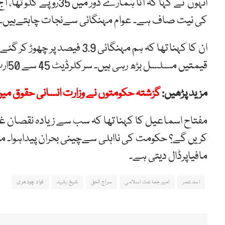
کی نیت صاف ہے۔ عوام مہنگائی سےنجات چاہتےہیں۔ و
قیمتیں مسلسل بڑھ رہی ہیں۔ سرکلرڈیٹ 45 سے 50ارب تک پہنچ گیا ہے۔
مزید پڑھیں:
گزشتہ حکومتوں نے وزارت انسانی حقوق میں
مفتاح اسماعیل کا کہنا تھا کہ سب سے زیادہ نقصان غ
مافیاپرڈال دیتی ہے۔
اسدعمر
امیر جماعت اسلامی
سراج الحق
شیخ رشید
فواد چودھری