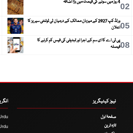
4 روز میں سونے کی قیمت میں بڑا اضافہ
3
02
ورلڈ کپ 2027 کے میزبان ممالک کے درمیان ٹی ٹوئنٹی سیریز کا
6
05
اعلان
پی ٹی اے کا ای سم کے اجرا اور تبدیلی کی فیس کم کرنے کا
9
08
فیصلہ
نیوز کیٹیگریز
انگر
صفحۂ اول
Urdu
تازہ ترین
Urdu