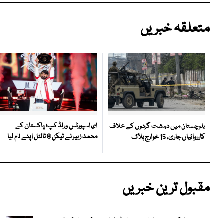
متعلقہ خبریں
ای اسپورٹس ورلڈ کپ؛ پاکستان کے
بلوچستان میں دہشت گردوں کے خلاف
محمد زبیر نے ٹیکن 8 ٹائٹل اپنے نام لیا
کارروائیاں جاری، 15 خوارج ہلاک
مقبول ترین خبریں