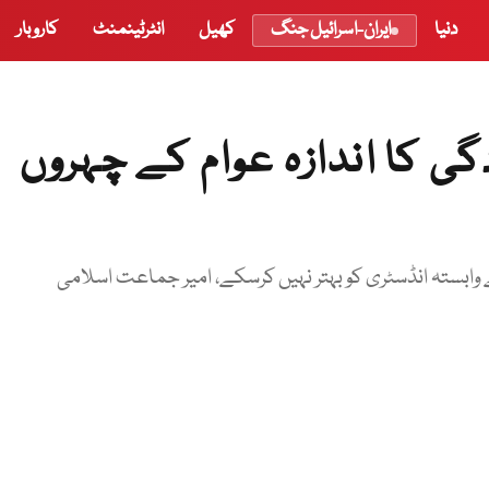
دنیا
ایران-اسرائیل جنگ
کھیل
انٹرٹینمنٹ
کاروبار
گی کا اندازہ عوام کے چہروں
وابستہ انڈسٹری کو بہتر نہیں کرسکے، امیر جماعت اسلامی