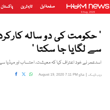
صفحۂ اول
تازہ ترین
پاکستان
9 Aug, 2026
’ حکومت کی دو سالہ کارکرد
سے لگایا جا سکتا ‘
اسدعمر نے خود اعتراف کیا کہ معیشت، احتساب اور میڈیا سے 
|
شائع
August 19, 2020 7:11 PM
ویب ڈیسک