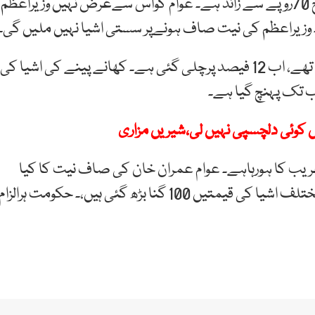
انہوں نے کہا کہ آٹا ہمارے دور میں 35روپے کلو تھا، آج 70روپے سے زائد ہے۔ عوام کواس سےغرض نہیں وزیراعظم
زیراعظم کی نیت صاف ہونےپر سستی اشیا نہیں ملیں گی۔
ان کا کہنا تھا کہ ہم مہنگائی 3.9 فیصد پر چھوڑ کر گئے تھے، اب 12 فیصد پرچلی گئی ہے۔ کھانے پینے کی اشیا کی
 کوئی دلچسپی نہیں لی،شیریں مزاری
ریب کا ہورہاہے۔ عوام عمران خان کی صاف نیت کا کیا
کریں گے؟ حکومت کی نااہلی سےچینی بحران پیداہوا۔ مختلف اشیا کی قیمتیں 100 گنا بڑھ گئی ہیں،۔ حکومت ہرالزام