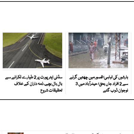
بارشوں کی تباہی؛ قصور میں چھتیں گرنے
سڈنی ایئرپورٹ پر 2 طیارے ٹکرانے سے
سے 2 افراد جاں بحق؛ حیدرآباد میں 3
بال بال بچے، ذمہ داران کے خلاف
نوجوان ڈوب گئے
تحقیقات شروع