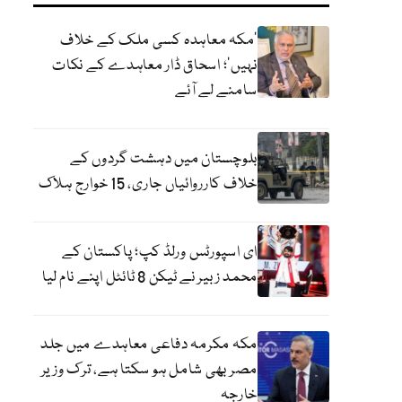
‘مکہ معاہدہ کسی ملک کے خلاف
نہیں’؛ اسحاق ڈار معاہدے کے نکات
سامنے لے آئے
بلوچستان میں دہشت گردوں کے
خلاف کارروائیاں جاری، 15 خوارج ہلاک
ای اسپورٹس ورلڈ کپ؛ پاکستان کے
محمد زبیر نے ٹیکن 8 ٹائٹل اپنے نام لیا
مکہ مکرمہ دفاعی معاہدے میں جلد
مصر بھی شامل ہو سکتا ہے، ترک وزیر
خارجہ