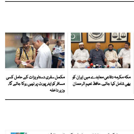
مکہ مکرمہ دفاعی معاہدے میں ایران کو
مکمل سفری دستاویزات کے حامل کسی
بھی شامل کیا جائے، حافظ نعیم الرحمان
مسافر کو ایئرپورٹ پر نہیں روکا جائے گا،
وزیر داخلہ