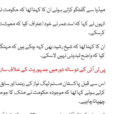
میڈیا سے گفتگو کرتے ہوئے ان کا کہنا تھا کہ حکومت ن
انہوں نے کہا کہ اسدعمر نے خود اعتراف کیا کہ معیشت، 
کرسکے۔
ان کا کہنا تھا کہ شیخ رشید بھی کہہ چکے ہیں کہ مہنگ
کیا کہ واضح تبدیلی نہیں لاسکے۔
پی ٹی آئی کے دو سالہ دور میں جمہوریت کے خلاف سازشو
اس سے قبل پاکستان مسلم لیگ نواز کے رہنما اور سابق 
کرتے ہوئے کہا تھا کہ موجودہ حکومت نے ملک کا جوحال 
چھپاناچاہیے۔