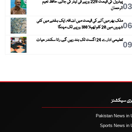
پیٹرول کی قیمت 228 روپے فی لیٹر کی جائے، حافظ نعیم
0
الرحمان
ملک بھر میں آٹے کی قیمت میں اضافہ، ایک ہفتے میں کئی
0
شہروں میں 20 کلو تھیلا 100 روپے تک مہنگا
تعلیمی ادارے 24 اگست تک بند رہیں گے، رانا سکندر حیات
0
یزی سیکشنز
Pakistan News in 
Sports News in 