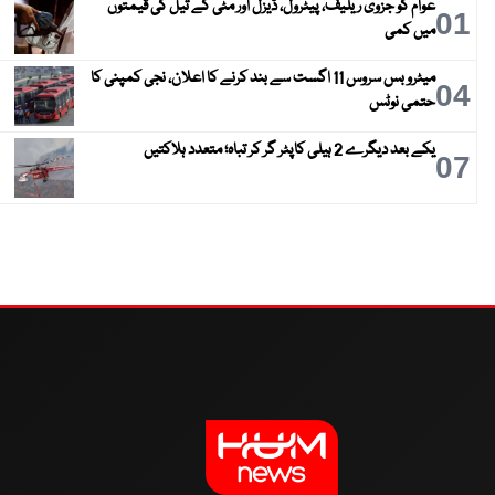
عوام کو جزوی ریلیف، پیٹرول، ڈیزل اور مٹی کے تیل کی قیمتوں
01
میں کمی
میٹرو بس سروس 11 اگست سے بند کرنے کا اعلان، نجی کمپنی کا
04
حتمی نوٹس
یکے بعد دیگرے 2 ہیلی کاپٹر گر کر تباہ؛ متعدد ہلاکتیں
07