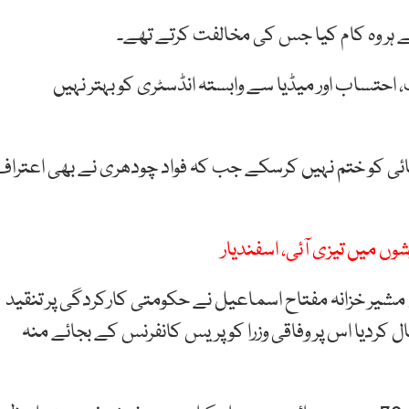
ے ہر وہ کام کیا جس کی مخالفت کرتے تھے۔
احتساب اور میڈیا سے وابستہ انڈسٹری کو بہتر نہیں
ائی کو ختم نہیں کرسکے جب کہ فواد چودھری نے بھی اعتراف
ں میں تیزی آئی، اسفندیار
مشیر خزانہ مفتاح اسماعیل نے حکومتی کارکردگی پر تنقید
کردیا اس پر وفاقی وزرا کو پریس کانفرنس کے بجائے منہ