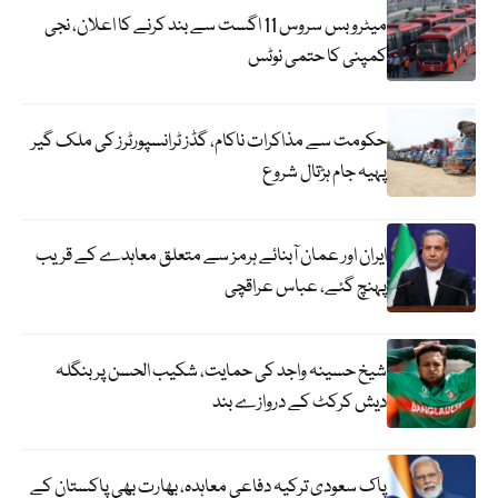
میٹرو بس سروس 11 اگست سے بند کرنے کا اعلان، نجی
کمپنی کا حتمی نوٹس
حکومت سے مذاکرات ناکام، گڈز ٹرانسپورٹرز کی ملک گیر
پہیہ جام ہڑتال شروع
ایران اور عمان آبنائے ہرمز سے متعلق معاہدے کے قریب
پہنچ گئے، عباس عراقچی
شیخ حسینہ واجد کی حمایت، شکیب الحسن پر بنگلہ
دیش کرکٹ کے دروازے بند
پاک سعودی ترکیہ دفاعی معاہدہ، بھارت بھی پاکستان کے