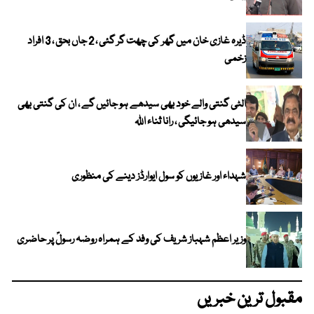
ڈیرہ غازی خان میں گھر کی چھت گر گئی ، 2 جاں بحق ، 3 افراد
زخمی
الٹی گنتی والے خود بھی سیدھے ہو جائیں گے ، ان کی گنتی بھی
سیدھی ہو جائیگی ، رانا ثناء اللہ
شہداء اور غازیوں کو سول ایوارڈز دینے کی منظوری
وزیر اعظم شہباز شریف کی وفد کے ہمراہ روضہ رسولؐ پر حاضری
مقبول ترین خبریں