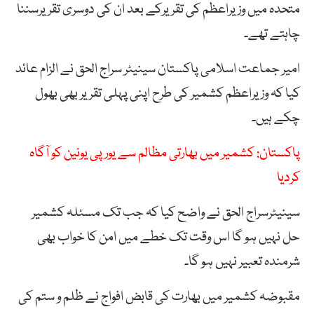
متحدہ میں وزیراعظم کی تقریرکے بعد ان کی دوسری تقریرسننا
چاہتے تھے۔
امیر جماعت اسلامی پاکستان سینیٹر سراج الحق نے الزام عائد
کیا کہ وزیراعظم کشمیر کی طرح اپنی پہلی تقریر بھی بھول
چکے ہیں۔
پاکستان: کشمیر میں بھارتی مظالم سے یورپی یونین کو آگاہ
کردیا
سینیٹرسراج الحق نے واضح کیا کہ جب تک مسئلہ کشمیر
حل نہیں ہو گا اس وقت تک خطے میں امن کا خواب بھی
شرمندہ تعبیر نہیں ہو گا۔
مقبوضہ کشمیر میں بھارت کی قابض افواج نے ظلم و ستم کی