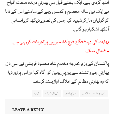
انتہا کردی ہے۔ ایک ہفتے قبل ہی بھارتی درندہ صفت افواج
نے ایک تین سالہ معصوم و کمسن بچے کے سامنے اس کے نانا
کو گولیاں مار کر شہید کیا جس کی تصویردیکھ کرہرانسانی
آنکھ اشکبار ہو گئی۔
بھارت کی دہشتگرد فوج کشمیریوں پر تجربات کر رہی ہے،
مشعال ملک
پاکستان کے وزیر خارجہ مخدوم شاہ محمود قریشی نے اسی دن
بھارتی جبر و تشدد سے یورپی یونین کو آگاہ کیا اور اس پر زور دیا
کہ وہ بھارتی مظالم کے خلاف آواز بلند کرے۔
امیر جماعت اسلامی
سراج الحق
کے الیکٹرک
نیب
LEAVE A REPLY