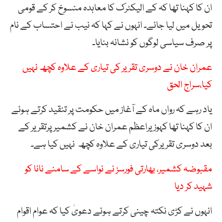
ان کا کہنا تھا کہ کے الیکٹرک کا معاہدہ منسوخ کر کے قومی
تحویل میں لیا جائے۔ انہوں نے کہا کہ نیب نے احتساب کے نام
پر صرف سیاسی لوگوں کو نشانہ بنایا۔
عمران خان نے دوسری تقریر کی تیاری کے علاوہ کچھ نہیں
کیا،سراج الحق
یاد رہے کہ رواں ماہ کے آغاز میں حکومت پر تنقید کرتے ہوئے
ان کا کہنا تھا کہوزیراعظم عمران خان نے کشمیر پرتقریر کے
بعد دوسری تقریرکی تیاری کے علاوہ کچھ نہیں کیا ہے۔
مقبوضہ کشمیر، بھارتی فورسز نے نواسے کے سامنے نانا کو
شہید کر دیا
انہوں نے کڑی نکتہ چینی کرتے ہوئے دعویٰ کیا کہ عوام اقوام