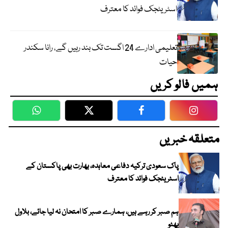
اسٹریٹجک فوائد کا معترف
تعلیمی ادارے 24 اگست تک بند رہیں گے، رانا سکندر
حیات
ہمیں فالو کریں
WhatsApp
Twitter
Facebook
Faceboo
متعلقہ خبریں
پاک سعودی ترکیہ دفاعی معاہدہ، بھارت بھی پاکستان کے
اسٹریٹجک فوائد کا معترف
ہم صبر کر رہے ہیں، ہمارے صبر کا امتحان نہ لیا جائے، بلاول
بھٹو