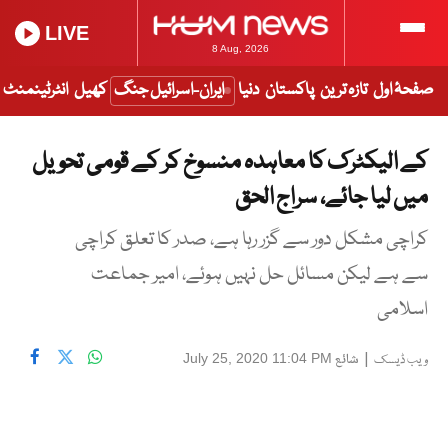
LIVE
8 Aug, 2026
صفحۂ اول
تازہ ترین
پاکستان
دنیا
ایران-اسرائیل جنگ
کھیل
انٹرٹینمنٹ
کے الیکٹرک کا معاہدہ منسوخ کر کے قومی تحویل
میں لیا جائے، سراج الحق
کراچی مشکل دور سے گزر رہا ہے، صدر کا تعلق کراچی
سے ہے لیکن مسائل حل نہیں ہوئے، امیر جماعت
اسلامی
|
شائع
July 25, 2020 11:04 PM
ویب ڈیسک