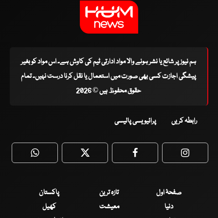
ہم نیوز پر شائع یا نشر ہونے والا مواد ادارتی ٹیم کی کاوش ہے۔ اس مواد کو بغیر
پیشگی اجازت کسی بھی صورت میں استعمال یا نقل کرنا درست نہیں۔ تمام
حقوق محفوظ ہیں © 2026
رابطہ کریں
پرائیویسی پالیسی
WhatsApp
Twitter
Facebook
Faceboo
صفحۂ اول
تازہ ترین
پاکستان
دنیا
معیشت
کھیل