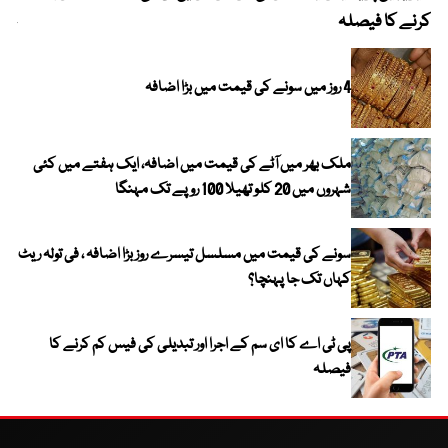
کرنے کا فیصلہ
چھی
4 روز میں سونے کی قیمت میں بڑا اضافہ
ملک بھر میں آٹے کی قیمت میں اضافہ، ایک ہفتے میں کئی
شہروں میں 20 کلو تھیلا 100 روپے تک مہنگا
سونے کی قیمت میں مسلسل تیسرے روز بڑا اضافہ ، فی تولہ ریٹ
کہاں تک جا پہنچا؟
پی ٹی اے کا ای سم کے اجرا اور تبدیلی کی فیس کم کرنے کا
فیصلہ