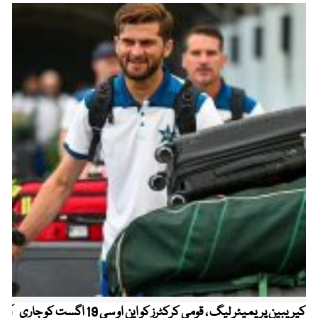
کیریبین پریمیئر لیگ ، قومی کرکٹرز کو این او سی 19 اگست کو جاری
آز