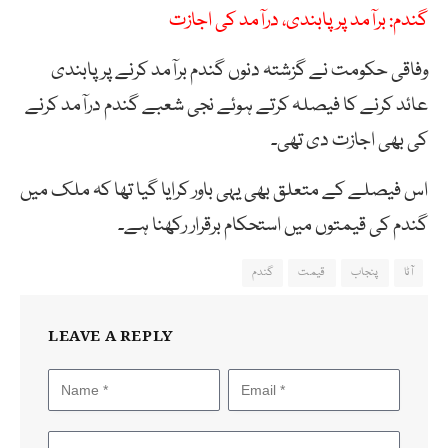
گندم: برآمد پر پابندی، درآمد کی اجازت
وفاقی حکومت نے گزشتہ دنوں گندم برآمد کرنے پر پابندی
عائد کرنے کا فیصلہ کرتے ہوئے نجی شعبے گندم درآمد کرنے
کی بھی اجازت دی تھی۔
اس فیصلے کے متعلق بھی یہی باور کرایا گیا تھا کہ ملک میں
گندم کی قیمتوں میں استحکام برقرار رکھنا ہے۔
آٹا
پنجاب
قیمت
گندم
LEAVE A REPLY