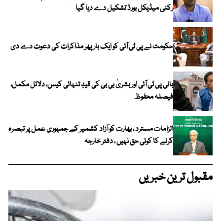
رکنی میڈیکل بورڈ تشکیل دے دیا گیا
حکومت نے پی ٹی آئی کو ایک بارپھر مذاکرات کی دعوت دے دی
بانی پی ٹی آئی اور بشریٰ بی بی کی قیدِ تنہائی کیس، دلائل مکمل،
فیصلہ محفوظ
الزامات مسترد ، بھارت کو آزاد کشمیر کے جمہوری عمل پر تبصرہ
کرنے کا کوئی حق نہیں ، دفتر خارجہ
مقبول ترین خبریں