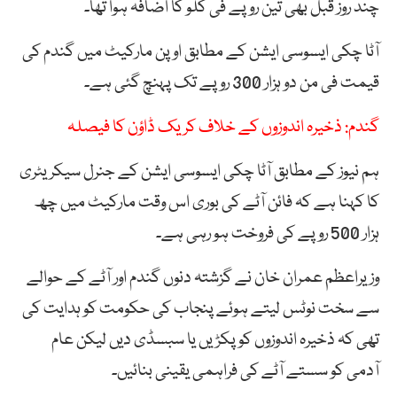
چند روز قبل بھی تین روپے فی کلو کا اضافہ ہوا تھا۔
آٹا چکی ایسوسی ایشن کے مطابق اوپن مارکیٹ میں گندم کی
قیمت فی من دو ہزار 300 روپے تک پہنچ گئی ہے۔
گندم: ذخیرہ اندوزوں کے خلاف کریک ڈاؤن کا فیصلہ
ہم نیوز کے مطابق آٹا چکی ایسوسی ایشن کے جنرل سیکریٹری
کا کہنا ہے کہ فائن آٹے کی بوری اس وقت مارکیٹ میں چھ
ہزار 500 روپے کی فروخت ہو رہی ہے۔
وزیراعظم عمران خان نے گزشتہ دنوں گندم اور آٹے کے حوالے
سے سخت نوٹس لیتے ہوئے پنجاب کی حکومت کو ہدایت کی
تھی کہ ذخیرہ اندوزوں کو پکڑیں یا سبسڈی دیں لیکن عام
آدمی کو سستے آٹے کی فراہمی یقینی بنائیں۔