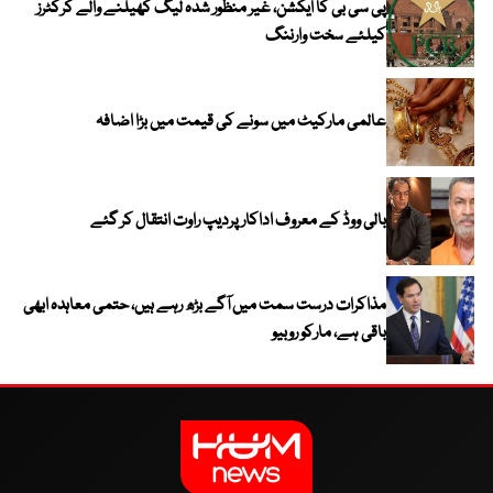
پی سی بی کا ایکشن، غیر منظور شدہ لیگ کھیلنے والے کرکٹرز
کیلئے سخت وارننگ
عالمی مارکیٹ میں سونے کی قیمت میں بڑا اضافہ
بالی ووڈ کے معروف اداکار پردیپ راوت انتقال کر گئے
مذاکرات درست سمت میں آگے بڑھ رہے ہیں، حتمی معاہدہ ابھی
باقی ہے، مارکو روبیو