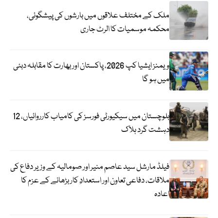
ملک کے مختلف علاقوں میں بارشوں کی پیشگوئی،
محکمہ موسمیات کا الرٹ جاری
ویمنز ایشیا کپ 2026، پاکستان اور بھارت کا مقابلہ دبئی
میں ہو گا
بلوچستان میں سیکیورٹی فورسز کی کامیاب کارروائیاں، 12
دہشت گرد ہلاک
فیلڈ مارشل سید عاصم منیر اور صومالیہ کے وزیر دفاع کی
ملاقات، دفاعی تعاون اور استعدادِ کار بڑھانے کے عزم کا
اعادہ