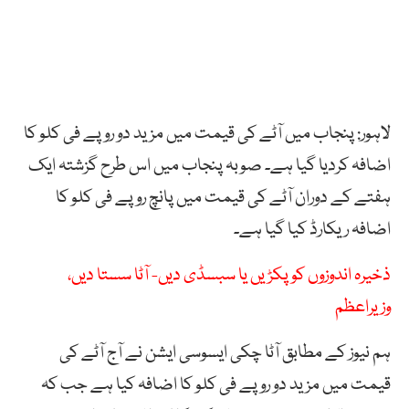
لاہور: پنجاب میں آٹے کی قیمت میں مزید دو روپے فی کلو کا
اضافہ کردیا گیا ہے۔ صوبہ پنجاب میں اس طرح گزشتہ ایک
ہفتے کے دوران آٹے کی قیمت میں پانچ روپے فی کلو کا
اضافہ ریکارڈ کیا گیا ہے۔
ذخیرہ اندوزوں کو پکڑیں یا سبسڈی دیں- آٹا سستا دیں،
وزیراعظم
ہم نیوز کے مطابق آٹا چکی ایسوسی ایشن نے آج آٹے کی
قیمت میں مزید دو روپے فی کلو کا اضافہ کیا ہے جب کہ