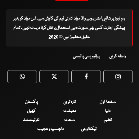
ہم نیوز پر شائع یا نشر ہونے والا مواد ادارتی ٹیم کی کاوش ہے۔ اس مواد کو بغیر
پیشگی اجازت کسی بھی صورت میں استعمال یا نقل کرنا درست نہیں۔ تمام
حقوق محفوظ ہیں © 2026
رابطہ کریں
پرائیویسی پالیسی
WhatsApp
Twitter
Facebook
Faceboo
صفحۂ اول
تازہ ترین
پاکستان
دنیا
معیشت
کھیل
تعلیم
صحت
انٹرٹینمنٹ
ٹیکنالوجی
دلچسپ و عجیب