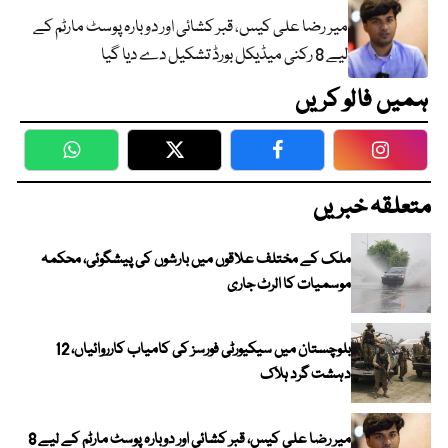
میر رضا علی کیس، قبر کشائی اور دوبارہ پوسٹ مارٹم کے
لیے 8 رکنی میڈیکل بورڈ تشکیل دے دیا گیا
ہمیں فالو کریں
WhatsApp
Twitter
Facebook
Faceboo
متعلقہ خبریں
ملک کے مختلف علاقوں میں بارشوں کی پیشگوئی، محکمہ
موسمیات کا الرٹ جاری
بلوچستان میں سیکیورٹی فورسز کی کامیاب کارروائیاں، 12
دہشت گرد ہلاک
میر رضا علی کیس، قبر کشائی اور دوبارہ پوسٹ مارٹم کے لیے 8