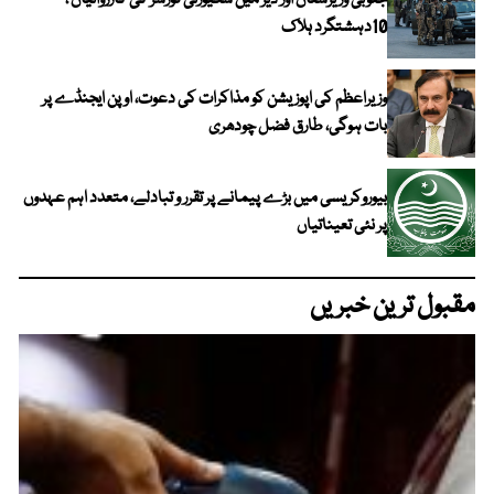
جنوبی وزیرستان اور دیر میں سکیورٹی فورسز کی کارروائیاں ،
10دہشتگرد ہلاک
وزیراعظم کی اپوزیشن کو مذاکرات کی دعوت، اوپن ایجنڈے پر
بات ہوگی، طارق فضل چودھری
بیوروکریسی میں بڑے پیمانے پر تقرر و تبادلے، متعدد اہم عہدوں
پر نئی تعیناتیاں
مقبول ترین خبریں