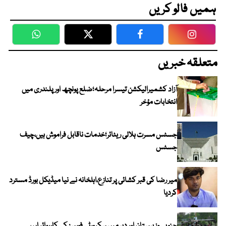
ہمیں فالو کریں
WhatsApp
Twitter
Facebook
Faceboo
متعلقہ خبریں
آزاد کشمیرالیکشن تیسرا مرحلہ؛ضلع پونچھ اور پلندری میں
انتخابات مؤخر
جسٹس مسرت ہلالی ریٹائر؛خدمات ناقابل فراموش ہیں،چیف
جسٹس
میر رضا کی قبر کشائی پر تنازع،اہلخانہ نے نیا میڈیکل بورڈ مسترد
کردیا