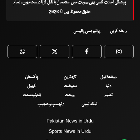
پیشگی اجازت کسی بھی صورت میں استعمال یا نقل کرنا درست نہیں۔ تمام
حقوق محفوظ ہیں © 2026
رابطہ کریں
پرائیویسی پالیسی
WhatsApp
Twitter
Facebook
Faceboo
صفحۂ اول
تازہ ترین
پاکستان
دنیا
معیشت
کھیل
تعلیم
صحت
انٹرٹینمنٹ
ٹیکنالوجی
دلچسپ و عجیب
Pakistan News in Urdu
Sports News in Urdu