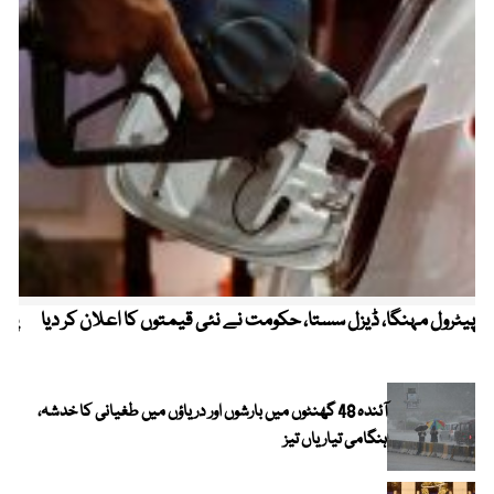
پیٹرول مہنگا، ڈیزل سستا، حکومت نے نئی قیمتوں کا اعلان کر دیا
پنج
آئندہ 48 گھنٹوں میں بارشوں اور دریاؤں میں طغیانی کا خدشہ،
ہنگامی تیاریاں تیز