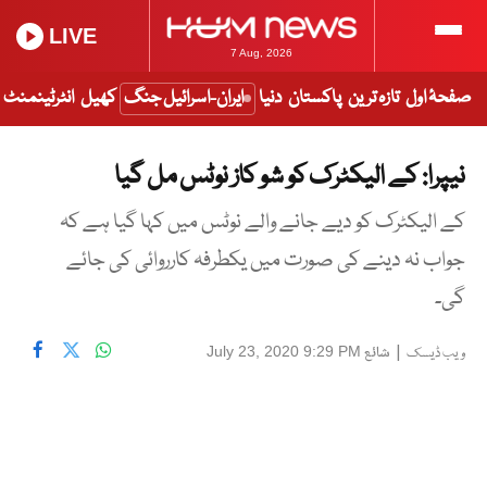
LIVE
7 Aug, 2026
صفحۂ اول
تازہ ترین
پاکستان
دنیا
ایران-اسرائیل جنگ
کھیل
انٹرٹینمنٹ
نیپرا: کے الیکٹرک کو شو کاز نوٹس مل گیا
کے الیکٹرک کو دیے جانے والے نوٹس میں کہا گیا ہے کہ
جواب نہ دینے کی صورت میں یکطرفہ کارروائی کی جائے
گی۔
|
شائع
July 23, 2020 9:29 PM
ویب ڈیسک