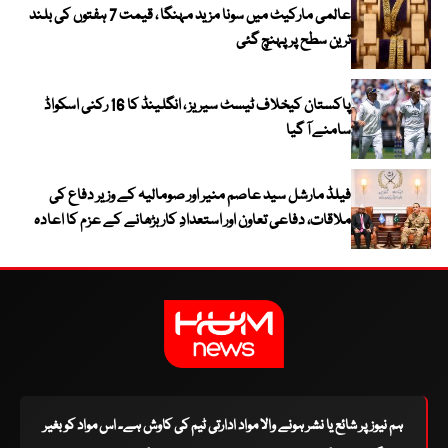
عالمی مارکیٹ میں سونا مزید مہنگا ، قیمت 7 ہفتوں کی بلند
ترین سطح پر پہنچ گئی
پاکستان کیخلاف ٹیسٹ سیریز ، انگلینڈ کا 16 رکنی اسکواڈ
سامنے آ گیا
فیلڈ مارشل سید عاصم منیر اور صومالیہ کے وزیر دفاع کی
ملاقات، دفاعی تعاون اور استعدادِ کار بڑھانے کے عزم کا اعادہ
ہم نیوز پر شائع یا نشر ہونے والا مواد ادارتی ٹیم کی کاوش ہے۔ اس مواد کو بغیر