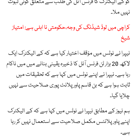
کو کے الیکٹرک کا فرنس آئل کی طلب سے متعلق کوئی ثبوت
نہیں ملا۔
کراچی میں لوڈ شیڈنگ کی وجہ،حکومتی نا اہلی ہے: امتیاز
شیخ
نیپرا نے نوٹس میں مؤقف اختیار کیا ہے کہ کے الیکٹرک ایک
لاکھ 20 ہزار ٹن فرنس آئل کا ذخیرہ یقینی بنانے میں میں ناکام
رہا ہے۔ نیپرا نے اپنے نوٹس میں کہا ہے کہ تحقیقات میں
ثابت ہوا ہے کہ بن قاسم پاور پلانٹ پوری صلاحیت سے نہیں
چلایا گیا۔
ہم نیوز کے مطابق نیپرا نے نوٹس میں کہا ہے کہ کے الیکٹرک
اپنے پاور پلانٹس مکمل صلاحیت سے استعمال نہیں کر رہا
ہے۔