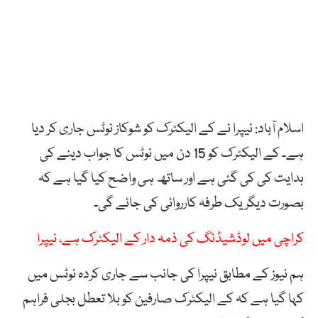
اسلام آباد: نیپرا نے کے الیکٹرک کو شوکاز نوٹس جاری کر دیا
ہے۔ کے الیکٹرک کو 15 دن میں نوٹس کا جواب دینے کی
ہدایت کی کی گئی ہے اور ساتھ ہی واضح کیا گیا ہے کہ
بصورت دیگر یک طرفہ کارروائی کی جائے گی۔
کراچی میں لوڈشیڈنگ کی ذمہ دار کے الیکٹرک ہے، نیپرا
ہم نیوز کے مطابق نیپرا کی جانب سے جاری کردہ نوٹس میں
کہا گیا ہے کہ کے الیکٹرک صارفین کو بلا تعطل بجلی فراہم