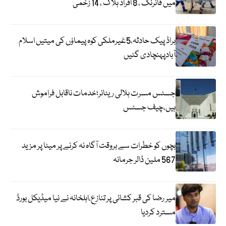
میں فائرنگ ، 8 افراد ہلاک ، 14 زخمی
براڈ پیک حادثہ،5غیرملکی کوہ پیماؤں کی میتیں اسلام
آبادپہنچادی گئیں
جسٹس مسرت ہلالی ریٹائر؛خدمات ناقابل فراموش
ہیں،چیف جسٹس
بچوں کو خطرات سے بروقت آگاہ نہ کرنے پر میٹا پر مزید
567 ملین ڈالر جرمانہ
میر رضا کی قبر کشائی پر تنازع،اہلخانہ نے نیا میڈیکل بورڈ
مسترد کردیا