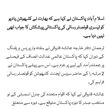
اسلا م آباد: پاکستان نے کہا ہے کہ بھارت نے کلبھوشن یادیو
کو تیسری قونصلر رسائی کی پاکستانی پیشکش کا جواب ابھی
نہیں دیا ہے۔
ترجمان دفتر خارجہ عائشہ فاروقی نے ہفتہ وار پریس بریفنگ
کے دوران کہا کہ پاکستان عالمی عدالت انصاف کے فیصلے
پر عملدرآمد کے لیے پر عزم ہے۔ اس سے پہلے پاکستان نے
2 مرتبہ را کے حاضر سروس ایجنٹ کلبھوشن کو قونصلر رسائی
فراہم کی۔
عائشہ فاروقی نے کہا کہ اقوام متحدہ کی جنرل اسمبلی کے نو
منتخب صدر کا دورہ پاکستان متوقع ہے۔ دورہ سے متعلق