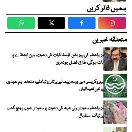
ہمیں فالو کریں
WhatsApp
Twitter
Facebook
Faceboo
متعلقہ خبریں
وزیراعظم کی اپوزیشن کو مذاکرات کی دعوت، اوپن ایجنڈے پر
بات ہوگی، طارق فضل چودھری
بیوروکریسی میں بڑے پیمانے پر تقرر و تبادلے، متعدد اہم عہدوں
پر نئی تعیناتیاں
وزیراعظم سعودی ولی عہد کی دعوت پر سعودی عرب پہنچ گئے،
پر تپاک استقبال