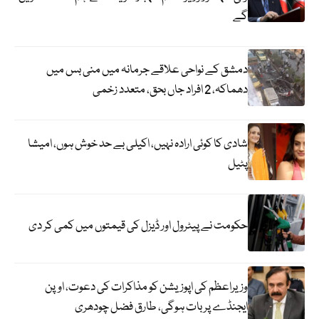
گے
دمشق کے نواحی علاقے جرمانہ میں منی بس میں
دھماکہ، 2 افراد جاں بحق، متعدد زخمی
شادی کا کوئی ارادہ نہیں، اکیلی بے حد خوش ہوں، امیشا
پٹیل
حکومت نے پیٹرول اور ڈیزل کی قیمتوں میں کمی کر دی
وزیراعظم کی اپوزیشن کو مذاکرات کی دعوت، اوپن
ایجنڈے پر بات ہوگی، طارق فضل چودھری