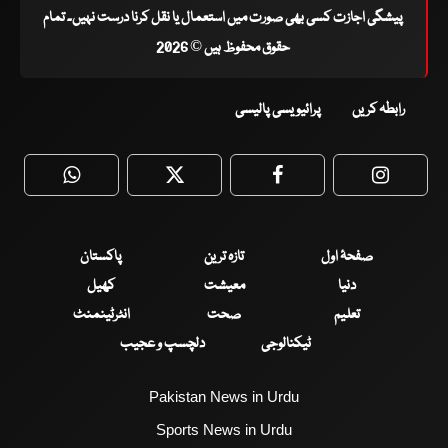
پیشگی اجازت کسی بھی صورت میں استعمال یا نقل کرنا درست نہیں۔ تمام
حقوق محفوظ ہیں © 2026
رابطہ کریں
پرائیویسی پالیسی
WhatsApp
Twitter
Facebook
Faceboo
صفحۂ اول
تازہ ترین
پاکستان
دنیا
معیشت
کھیل
تعلیم
صحت
انٹرٹینمنٹ
ٹیکنالوجی
دلچسپ و عجیب
Pakistan News in Urdu
Sports News in Urdu