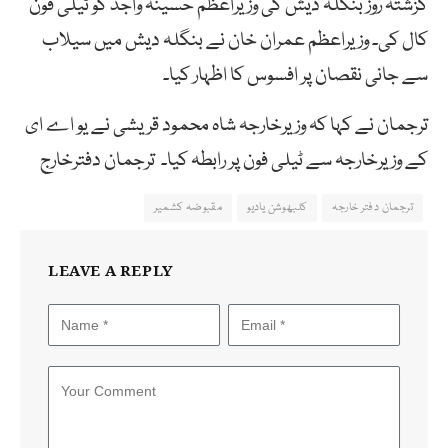
گزشتہ روز بنگلہ دیش کی وزیراعظم حسینہ واجد کو ٹیلی فون
کال کی۔ وزیراعظم عمران خان نے بنگلہ دیش میں سیلاب
سے جانی نقصان پر افسوس کا اظہار کیا۔
ترجمان نے کہا کہ وزیرخارجہ شاہ محمود قریشی نے یو اے ای
کے وزیرخارجہ سے ٹیلی فون پر رابطہ کیا۔ ترجمان دفترخارج
ترجمان دفتر خارجہ
کلبھوشن یادیو
مقبوضہ کشمیر
LEAVE A REPLY