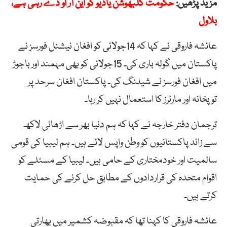
مزید پڑھیں:
حکومت کلبھوشن یادیو کو این آر او دے رہی ہے،
بلاول
عائشہ فاروقی نے کہا کہ 14جولائی کو افغان نیشنل فورسز نے
پاکستان میں گولہ باری کی۔ 15جولائی کو بھی مہمند اور باجوڑ
میں افغان فورسز نے شیلنگ کی۔ پاکستان افغان سرحد پر
توپخانہ اور مارٹرز کا استعمال نہیں کر رہا۔
ترجمان دفتر خارجہ نے کہا کہ ہم دنیا بھر سے اڑھائی لاکھ
سے زائد پاکستانیوں کو وطن واپس لائے ہیں۔ ہم لیبیا کی قومی
سالمیت اور خودمختاری کے حامی ہیں۔ لیبیا کے مسئلے کو
اقوام متحدہ کی قراردادوں کے مطابق حل کرنے کی حمایت
کرتے ہیں۔
عائشہ فاروقی کا کہنا تھا کہ مقبوضہ کشمیر میں بھارتی