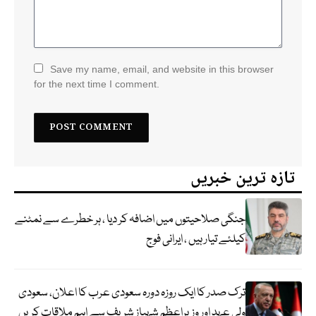
Save my name, email, and website in this browser
for the next time I comment.
تازہ ترین خبریں
جنگی صلاحیتوں میں اضافہ کر دیا ، ہر خطرے سے نمٹنے
کیلئے تیار ہیں ، ایرانی فوج
ترک صدر کا ایک روزہ دورہ سعودی عرب کا اعلان، سعودی
ولی عہد اور وزیراعظم شہباز شریف سے اہم ملاقات کریں