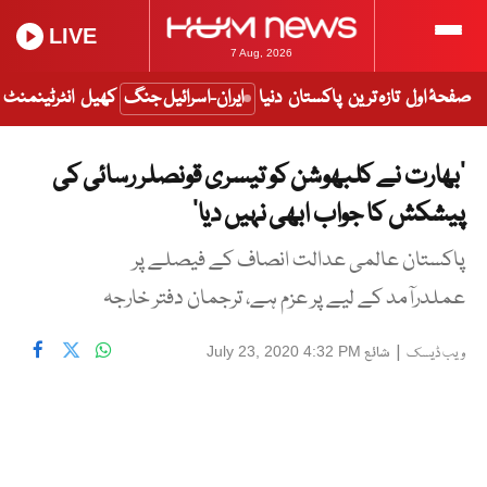
LIVE
7 Aug, 2026
صفحۂ اول
تازہ ترین
پاکستان
دنیا
ایران-اسرائیل جنگ
کھیل
انٹرٹینمنٹ
‘بھارت نے کلبھوشن کو تیسری قونصلر رسائی کی
پیشکش کا جواب ابھی نہیں دیا’
پاکستان عالمی عدالت انصاف کے فیصلے پر
عملدرآمد کے لیے پر عزم ہے، ترجمان دفتر خارجہ
|
شائع
July 23, 2020 4:32 PM
ویب ڈیسک