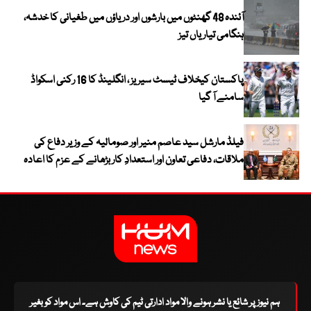
آئندہ 48 گھنٹوں میں بارشوں اور دریاؤں میں طغیانی کا خدشہ،
ہنگامی تیاریاں تیز
پاکستان کیخلاف ٹیسٹ سیریز ، انگلینڈ کا 16 رکنی اسکواڈ
سامنے آ گیا
فیلڈ مارشل سید عاصم منیر اور صومالیہ کے وزیر دفاع کی
ملاقات، دفاعی تعاون اور استعدادِ کار بڑھانے کے عزم کا اعادہ
ہم نیوز پر شائع یا نشر ہونے والا مواد ادارتی ٹیم کی کاوش ہے۔ اس مواد کو بغیر