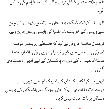
تفصیلات حتمی شکل دیئے جانے کے بعد فراہم کی جائیں
گی۔
انہوں نے کہا کہ گلگت بلتستان سے تعلق رکھنے والے چین
سے واپسی کے خواہشمند طلبا کی واپسی پر غور جاری ہے۔
ترجمان عائشہ فاروقی نے کہا کہ فلسطین پر ہمارا موقف
اصولی ہے جس میں کوئی تبدیلی نہیں ہوئی۔ افغان رہنما
عبداللہ عبداللہ کے دورے پاکستان کے لیے انہیں دعوت دی
گئی ہے۔
انہوں نے کہا کہ پاکستان کے امریکہ اور چین دونوں سے
دوستانہ تعلقات ہیں۔ پاکستان بیجنگ اور واشنگٹن کے باہمی
مسائل پر بات چیت نہیں کرتا۔