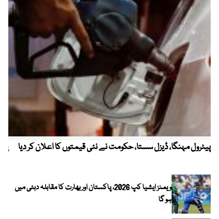
پیٹرول مہنگا، ڈیزل سستا، حکومت نے نئی قیمتوں کا اعلان کر دیا
پنج
ویمنز ایشیا کپ 2026، پاکستان اور بھارت کا مقابلہ دبئی میں
ہو گا