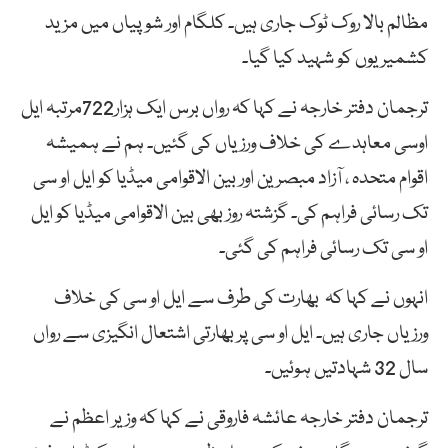
مظالم بالا روک ٹوک جاری ہیں۔ کلگام اور شوپیاں میں مزید
کشمیریوں کو شہید کیا گیا۔
ترجمان دفتر خارجہ نے کہا کہ رواں برس ایک ہزار722مرتبہ ایل
اوسی معاہدے کی خلاف ورزیاں کی گئیں۔ ہم نے ہمیشہ
اقوام متحدہ ، آزاد مبصرین اور بین الاقوامی میڈیا کو ایل او سی
تک رسائی فراہم کی۔ گزشتہ روز بھی بین الاقوامی میڈیا کو ایل
او سی تک رسائی فراہم کی گئی۔
انہوں نے کہا کہ بھارت کی طرف سے ایل او سی کی خلاف
ورزیاں جاری ہیں۔ ایل او سی پر بھارتی اشتعال انگیزی سے رواں
سال 32 شہادتیں ہوئیں۔
ترجمان دفتر خارجہ عائشہ فاروقی نے کہا کہ وزیر اعظم نے