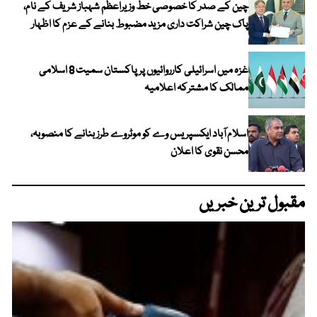
چین کے صدر کا خصوصی خط وزیراعظم شہباز شریف کے نام،
پاک چین شراکت داری مزید مضبوط بنانے کے عزم کا اظہار
غزہ میں اسرائیلی کارروائیوں پر پاکستان سمیت 8 اسلامی
ممالک کا مشترکہ اعلامیہ
اسلام آباد ایکسپریس وے کو موٹروے طرز بنانے کا منصوبہ،
محسن نقوی کا اعلان
مقبول ترین خبریں