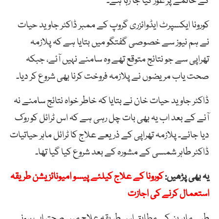
کے خاتمے پر غور کیا جا رہا ہے۔
کورونا ایکسپرٹ ایڈوائزری گروپ کے ممبر ڈاکٹر جاوید حیات
نے ہم نیوز سے خصوصی گفتگو میں بتایا ہے کہ پلازمہ
تھراپی سے جو نتائج متوقع تھے وہ سامنے نہیں آئے، جبکہ
صحت یاب مریضوں نے پلازمہ فروخت کرنا بھی شروع کر دیا۔
ڈاکٹر جاوید حیات خان نے بتایا کہ خاطر خواہ نتائج سامنے نہ
آنے کے بعد اب یہ بھی بات چل رہی ہے کہ اس ٹرائل کو روک
دیا جائے۔ پلازمہ تھراپی کے ذریعے علاج کا ٹرائل ماہر حیاتیات
ڈاکٹر طاہر شمسی کے مشورہ کے بعد شروع کیا گیا تھا۔
یہ بھی پڑھیں:
کورونا کے علاج کیلئے پیسو امیونائزیشن طریقہ
استعمال کرنے کی اجازت
طبی ماہرین کے مطابق اس طریقہ علاج میں صحتیاب ہونے