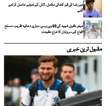
میر رضا کی قبر کشائی مکمل ، لاش کے نمونے حاصل کر لئے
گئے
میجر طفیل شہید کی 68 ویں برسی ، مزار پر دعائیہ تقریب ، مسلح
افواج کے سربراہان کا خراج عقیدت
مقبول ترین خبریں