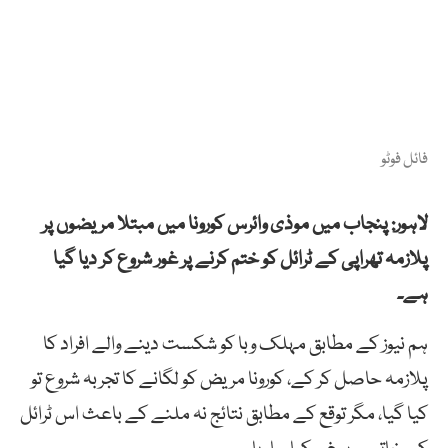
فائل فوٹو
لاہور: پنجاب میں موذی وائرس کورونا میں مبتلا مریضوں پر
پلازمہ تھراپی کے ٹرائل کو ختم کرنے پر غور شروع کر دیا گیا
ہے۔
ہم نیوز کے مطابق مہلک وبا کو شکست دینے والے افراد کا
پلازمہ حاصل کر کے، کورونا مریض کو لگانے کا تجربہ شروع تو
کیا گیا، مگر توقع کے مطابق نتائج نہ ملنے کے باعث اس ٹرائل