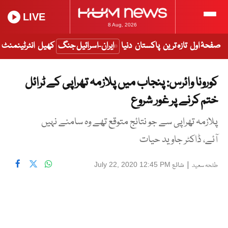
LIVE
8 Aug, 2026
صفحۂ اول
تازہ ترین
پاکستان
دنیا
ایران-اسرائیل جنگ
کھیل
انٹرٹینمنٹ
کورونا وائرس: پنجاب میں پلازمہ تھراپی کے ٹرائل
ختم کرنے پر غور شروع
پلازمہ تھراپی سے جو نتائج متوقع تھے وہ سامنے نہیں
آئے، ڈاکٹر جاوید حیات
|
شائع
July 22, 2020 12:45 PM
طلحہ سعید