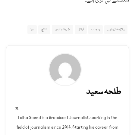
سلسلے کی کڑی ہے۔
پلازمہ تھراپی
پنجاب
ٹرائل
کورونا وائرس
نتائج
وبا
طلحہ سعید
X
(Twitter)
Talha Saeed is a Broadcast Journalist, working in the
field of journalism since 2014. Starting his career from