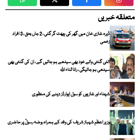
WhatsApp
Twitter
Facebook
Faceboo
متعلقہ خبریں
ڈیرہ غازی خان میں گھر کی چھت گر گئی ، 2 جاں بحق ، 3 افراد
زخمی
الٹی گنتی والے خود بھی سیدھے ہو جائیں گے ، ان کی گنتی بھی
سیدھی ہو جائیگی ، رانا ثناء اللہ
شہداء اور غازیوں کو سول ایوارڈز دینے کی منظوری
وزیر اعظم شہباز شریف کی وفد کے ہمراہ روضہ رسولؐ پر حاضری