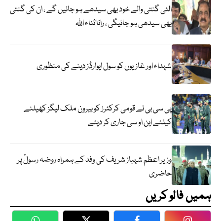
الٹی گنتی والے خود بھی سیدھے ہو جائیں گے ، ان کی گنتی
بھی سیدھی ہو جائیگی ، رانا ثناء اللہ
شہداء اور غازیوں کو سول ایوارڈز دینے کی منظوری
پی سی بی نے قومی کرکٹرز کو بیرون ملک لیگز کھیلنے
کیلئے این او سی جاری کر دیئے
وزیر اعظم شہباز شریف کی وفد کے ہمراہ روضہ رسولؐ پر
حاضری
ہمیں فالو کریں