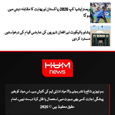
ویمنز ایشیا کپ 2026، پاکستان اور بھارت کا مقابلہ دبئی میں
ہو گا
پشاور ہائیکورٹ نے افغان شہریوں کی عارضی قیام کی درخواستیں
مسترد کر دیں
ہم نیوز پر شائع یا نشر ہونے والا مواد ادارتی ٹیم کی کاوش ہے۔ اس مواد کو بغیر
پیشگی اجازت کسی بھی صورت میں استعمال یا نقل کرنا درست نہیں۔ تمام
حقوق محفوظ ہیں © 2026