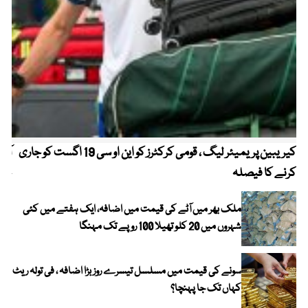
کیریبین پریمیئر لیگ ، قومی کرکٹرز کو این او سی 19 اگست کو جاری
آز
کرنے کا فیصلہ
چھی
ملک بھر میں آٹے کی قیمت میں اضافہ، ایک ہفتے میں کئی
شہروں میں 20 کلو تھیلا 100 روپے تک مہنگا
سونے کی قیمت میں مسلسل تیسرے روز بڑا اضافہ ، فی تولہ ریٹ
کہاں تک جا پہنچا؟