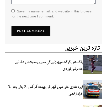
Save my name, email, and website in this browser
for the next time I comment.
تازہ ترین خبریں
پاکستان کرکٹ چھوڑنے کی خبریں، خوشدل شاہ نے
خاموشی توڑ دی
ڈیرہ غازی خان میں گھر کی چھت گر گئی ، 2 جاں بحق ، 3
افراد زخمی