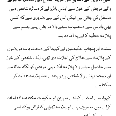
والے مریض کے خون سے اینٹی باڈیز لے کر متاثرہ شخص میں
منتقل کی جاتی ہیں لیکن اس کے لیے ضروری ہے کہ کسی
بھی وائرس سے صحتیاب ہونے والا مریض اپنے جسم سے
پلازمہ عطیہ کرنے پہ آمادہ ہو۔
سندھ اور پنجاب حکومتوں نے کورونا کے صحت یاب مریضوں
کے پلازمہ سے علاج کی اجازت دی تھی۔ ایک شخص کے خون
سے حاصل ہونے والا پلازمہ ایک ہی مریض کو لگایا جاتا ہے
اور صحت پانے والا شخص ہر دو ہفتے بعد پلازمہ عطیہ کر
سکتا ہے۔
کورونا سے نمٹنے کیلئے ماہرین اور حکومت مختلف اقدامات
کرنے میں مصروف ہے اور پلازمہ تھراپی کا ٹرائل روکنا اسی