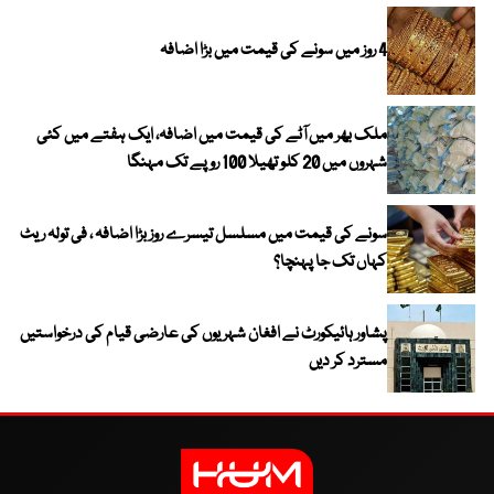
4 روز میں سونے کی قیمت میں بڑا اضافہ
ملک بھر میں آٹے کی قیمت میں اضافہ، ایک ہفتے میں کئی
شہروں میں 20 کلو تھیلا 100 روپے تک مہنگا
سونے کی قیمت میں مسلسل تیسرے روز بڑا اضافہ ، فی تولہ ریٹ
کہاں تک جا پہنچا؟
پشاور ہائیکورٹ نے افغان شہریوں کی عارضی قیام کی درخواستیں
مسترد کر دیں