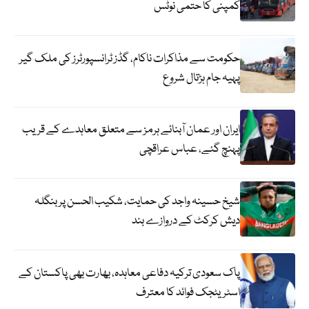
کمپنی کا حتمی نوٹس
حکومت سے مذاکرات ناکام، گڈز ٹرانسپورٹرز کی ملک گیر
پہیہ جام ہڑتال شروع
ایران اور عمان آبنائے ہرمز سے متعلق معاہدے کے قریب
پہنچ گئے، عباس عراقچی
شیخ حسینہ واجد کی حمایت، شکیب الحسن پر بنگلہ
دیش کرکٹ کے دروازے بند
پاک سعودی ترکیہ دفاعی معاہدہ، بھارت بھی پاکستان کے
اسٹریٹجک فوائد کا معترف