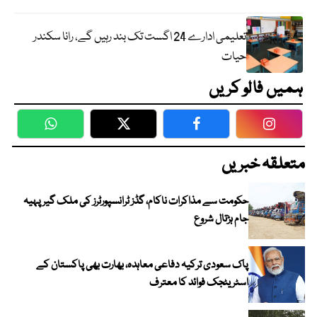
تعلیمی ادارے 24 اگست تک بند رہیں گے، رانا سکندر
حیات
ہمیں فالو کریں
WhatsApp
Twitter
Facebook
Faceboo
متعلقہ خبریں
حکومت سے مذاکرات ناکام، گڈز ٹرانسپورٹرز کی ملک گیر پہیہ
جام ہڑتال شروع
پاک سعودی ترکیہ دفاعی معاہدہ، بھارت بھی پاکستان کے
اسٹریٹجک فوائد کا معترف