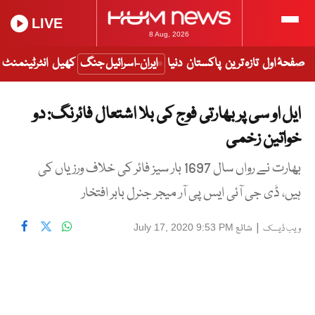
LIVE
8 Aug, 2026
صفحۂ اول
تازہ ترین
پاکستان
دنیا
ایران-اسرائیل جنگ
کھیل
انٹرٹینمنٹ
ایل او سی پر بھارتی فوج کی بلا اشتعال فائرنگ: دو
خواتین زخمی
بھارت نے رواں سال 1697 بار سیز فائر کی خلاف ورزیاں کی
ہیں، ڈی جی آئی ایس پی آر میجر جنرل بابر افتخار
|
شائع
July 17, 2020 9:53 PM
ویب ڈیسک