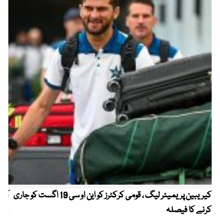
کیریبین پریمیئر لیگ ، قومی کرکٹرز کو این او سی 19 اگست کو جاری
آز
کرنے کا فیصلہ
چھی