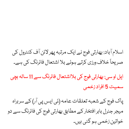
اسلام آباد: بھارتی فوج نے ایک مرتبہ پھر لائن آف کنٹرول کی
صریحاً خلاف ورزی کرتے ہوئے بلا اشتعال فائرنگ کی ہے۔
ایل او سی: بھارتی فوج کی بلااشتعال فائرنگ سے 11 سالہ بچی
سمیت 5 افراد زخمی
پاک فوج کے شعبہ تعلقات عامہ (ٓئی ایس پی آر) کے سربراہ
میجر جنرل بابر افتخار کے مطابق بھارتی فوج کی فائرنگ سے دو
خواتین زخمی ہو گئی ہیں۔