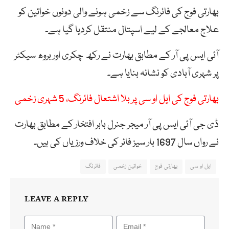
بھارتی فوج کی فائرنگ سے زخمی ہونے والی دونوں خواتین کو
علاج معالجے کے لیے اسپتال منتقل کردیا گیا ہے۔
آئی ایس پی آر کے مطابق بھارت نے رکھ چکری اور بروھ سیکٹر
پر شہری آبادی کو نشانہ بنایا ہے۔
بھارتی فوج کی ایل او سی پر بلا اشتعال فائرنگ، 5 شہری زخمی
ڈی جی آئی ایس پی آر میجر جنرل بابر افتخار کے مطابق بھارت
نے رواں سال 1697 بار سیز فائر کی خلاف ورزیاں کی ہیں۔
ایل او سی
بھارتی فوج
خواتین زخمی
فائرنگ
LEAVE A REPLY