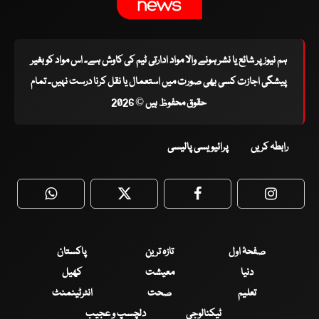
ہم نیوز پر شائع یا نشر ہونے والا مواد ادارتی ٹیم کی کاوش ہے۔ اس مواد کو بغیر
پیشگی اجازت کسی بھی صورت میں استعمال یا نقل کرنا درست نہیں۔ تمام
حقوق محفوظ ہیں © 2026
رابطہ کریں
پرائیویسی پالیسی
WhatsApp
Twitter
Facebook
Faceboo
صفحۂ اول
تازہ ترین
پاکستان
دنیا
معیشت
کھیل
تعلیم
صحت
انٹرٹینمنٹ
ٹیکنالوجی
دلچسپ و عجیب