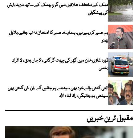
ملک کے مختلف علاقوں میں گرج چمک کے ساتھ مزید بارش
کی پیشگوئی
ہم صبر کر رہے ہیں، ہمارے صبر کا امتحان نہ لیا جائے، بلاول
بھٹو
ڈیرہ غازی خان میں گھر کی چھت گر گئی ، 2 جاں بحق ، 3 افراد
زخمی
الٹی گنتی والے خود بھی سیدھے ہو جائیں گے ، ان کی گنتی بھی
سیدھی ہو جائیگی ، رانا ثناء اللہ
مقبول ترین خبریں