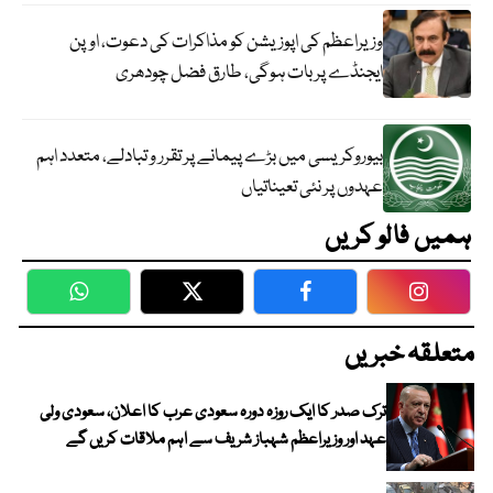
وزیراعظم کی اپوزیشن کو مذاکرات کی دعوت، اوپن
ایجنڈے پر بات ہوگی، طارق فضل چودھری
بیوروکریسی میں بڑے پیمانے پر تقرر و تبادلے، متعدد اہم
عہدوں پر نئی تعیناتیاں
ہمیں فالو کریں
WhatsApp
Twitter
Facebook
Faceboo
متعلقہ خبریں
ترک صدر کا ایک روزہ دورہ سعودی عرب کا اعلان، سعودی ولی
عہد اور وزیراعظم شہباز شریف سے اہم ملاقات کریں گے