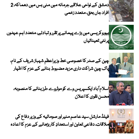
دمشق کے نواحی علاقے جرمانہ میں منی بس میں دھماکہ، 2
افراد جاں بحق، متعدد زخمی
بیوروکریسی میں بڑے پیمانے پر تقرر و تبادلے، متعدد اہم عہدوں
پر نئی تعیناتیاں
چین کے صدر کا خصوصی خط وزیراعظم شہباز شریف کے نام،
پاک چین شراکت داری مزید مضبوط بنانے کے عزم کا اظہار
اسلام آباد ایکسپریس وے کو موٹروے طرز بنانے کا منصوبہ،
محسن نقوی کا اعلان
فیلڈ مارشل سید عاصم منیر اور صومالیہ کے وزیر دفاع کی
ملاقات، دفاعی تعاون اور استعدادِ کار بڑھانے کے عزم کا اعادہ