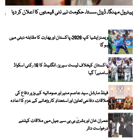
پیٹرول مہنگا، ڈیزل سستا، حکومت نے نئی قیمتوں کا اعلان کر دیا
پنج
ویمنز ایشیا کپ 2026، پاکستان اور بھارت کا مقابلہ دبئی میں
ہو گا
پاکستان کیخلاف ٹیسٹ سیریز ، انگلینڈ کا 16 رکنی اسکواڈ
سامنے آ گیا
فیلڈ مارشل سید عاصم منیر اور صومالیہ کے وزیر دفاع کی
ملاقات، دفاعی تعاون اور استعدادِ کار بڑھانے کے عزم کا اعادہ
عمران خان اور بشریٰ بی بی سے جیل میں ملاقات کیلئے
درخواست دائر