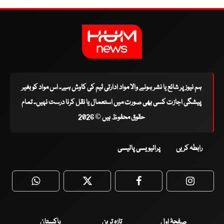
ہم نیوز پر شائع یا نشر ہونے والا مواد ادارتی ٹیم کی کاوش ہے۔ اس مواد کو بغیر
پیشگی اجازت کسی بھی صورت میں استعمال یا نقل کرنا درست نہیں۔ تمام
حقوق محفوظ ہیں © 2026
رابطہ کریں
پرائیویسی پالیسی
WhatsApp
Twitter
Facebook
Faceboo
صفحۂ اول
تازہ ترین
پاکستان