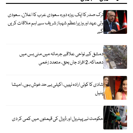
ترک صدر کا ایک روزہ دورہ سعودی عرب کا اعلان، سعودی
ولی عہد اور وزیراعظم شہباز شریف سے اہم ملاقات کریں
گے
دمشق کے نواحی علاقے جرمانہ میں منی بس میں
دھماکہ، 2 افراد جاں بحق، متعدد زخمی
شادی کا کوئی ارادہ نہیں، اکیلی بے حد خوش ہوں، امیشا
پٹیل
حکومت نے پیٹرول اور ڈیزل کی قیمتوں میں کمی کر دی