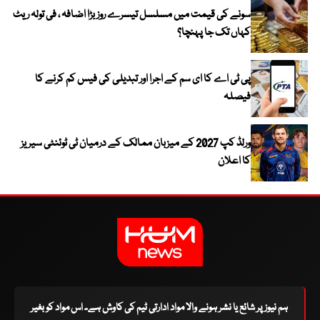
سونے کی قیمت میں مسلسل تیسرے روز بڑا اضافہ ، فی تولہ ریٹ
کہاں تک جا پہنچا؟
پی ٹی اے کا ای سم کے اجرا اور تبدیلی کی فیس کم کرنے کا
فیصلہ
ورلڈ کپ 2027 کے میزبان ممالک کے درمیان ٹی ٹوئنٹی سیریز
کا اعلان
ہم نیوز پر شائع یا نشر ہونے والا مواد ادارتی ٹیم کی کاوش ہے۔ اس مواد کو بغیر