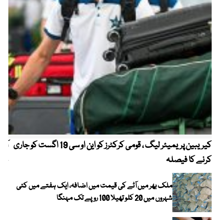
کیریبین پریمیئر لیگ ، قومی کرکٹرز کو این او سی 19 اگست کو جاری
آز
کرنے کا فیصلہ
چھی
ملک بھر میں آٹے کی قیمت میں اضافہ، ایک ہفتے میں کئی
شہروں میں 20 کلو تھیلا 100 روپے تک مہنگا