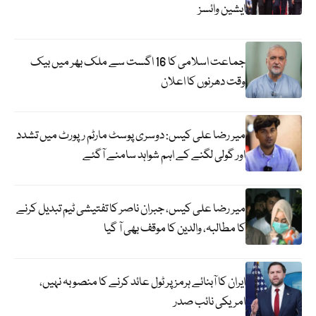
ایشین وائسز
جماعت اسلامی کا 16 اگست سے ملک بھر میں بیک
وقت دھرنوں کا اعلان
میر رضا علی کیس: دوسری پوسٹ مارٹم رپورٹ میں تشدد
اور گولی لگنے کے اہم شواہد سامنے آگئے
میر رضا علی کیس، جبران ناصر کا تفتیشی ٹیم تبدیل کرنے
کا مطالبہ، والدین کا موقف بھی آ گیا
ایران کا آبنائے ہرمز پر ٹول عائد کرنے کا منصوبہ نہیں،
امریکی نائب صدر