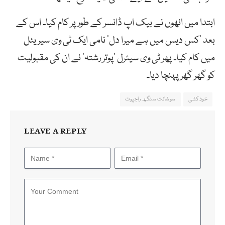
ابتدا میں انھوں نے بیک اپ ڈانسر کے طور پر کام کیا۔ اس کے
بعد ‘کس دیس میں ہے میرا دل’ نامی ایک ٹی وی سیریئل
میں کام کیا۔ پھر ٹی وی سیئرل ‘پوتر رشتہ’ نے ان کی مقبولیت
کو گھر گھر پہنچا دیا۔
خودکشی
سوشانت سنگھ راجپوت
LEAVE A REPLY