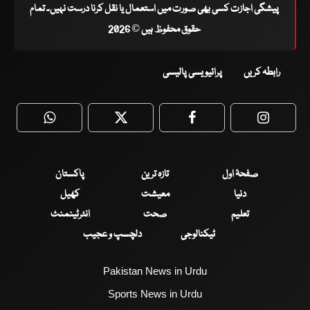
پیشگی اجازت کسی بھی صورت میں استعمال یا نقل کرنا درست نہیں۔ تمام
حقوق محفوظ ہیں © 2026
رابطہ کریں
پرائیویسی پالیسی
WhatsApp
Twitter
Facebook
Faceboo
صفحۂ اول
تازہ ترین
پاکستان
دنیا
معیشت
کھیل
تعلیم
صحت
انٹرٹینمنٹ
ٹیکنالوجی
دلچسپ و عجیب
Pakistan News in Urdu
Sports News in Urdu