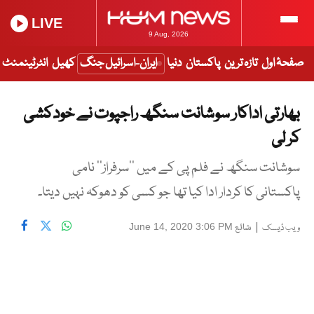
LIVE
9 Aug, 2026
صفحۂ اول
تازہ ترین
پاکستان
دنیا
ایران-اسرائیل جنگ
کھیل
انٹرٹینمنٹ
بھارتی اداکار سوشانت سنگھ راجپوت نے خودکشی
کر لی
سوشانت سنگھ نے فلم پی کے میں ’’سرفراز‘‘ نامی
پاکستانی کا کردار ادا کیا تھا جو کسی کو دھوکہ نہیں دیتا۔
|
شائع
June 14, 2020 3:06 PM
ویب ڈیسک