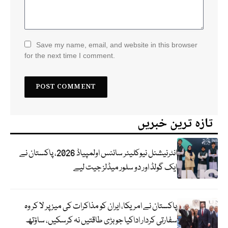
Save my name, email, and website in this browser
for the next time I comment.
تازہ ترین خبریں
انٹرنیشنل نیوکلیئر سائنس اولمپیاڈ 2026، پاکستان نے
ایک گولڈ اور دو سلور میڈلز جیت لیے
پاکستان نے امریکا، ایران کو مذاکرات کی میز پر لا کر وہ
سفارتی کردار اداکیا جو بڑی طاقتیں نہ کرسکیں، ساؤتھ