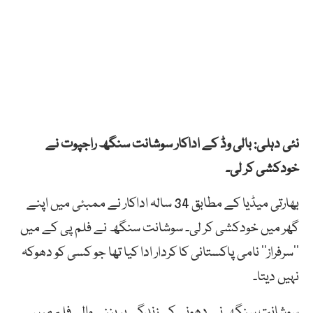
نئی دہلی: بالی وڈ کے اداکار سوشانت سنگھ راجپوت نے
خودکشی کر لی۔
بھارتی میڈیا کے مطابق 34 سالہ اداکار نے ممبئی میں اپنے
گھر میں خودکشی کر لی۔ سوشانت سنگھ نے فلم پی کے میں
’’سرفراز‘‘ نامی پاکستانی کا کردار ادا کیا تھا جو کسی کو دھوکہ
نہیں دیتا۔
سوشانت سنگھ نے دھونی کی زندگی پر بننے والی فلم میں