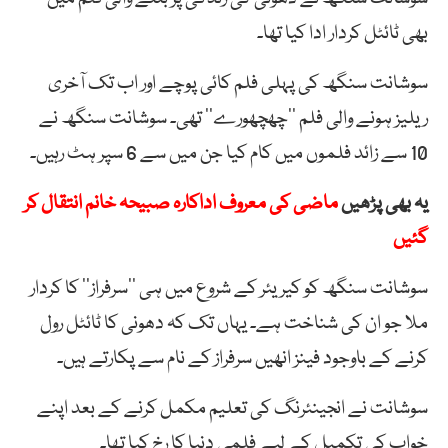
بھی ٹائٹل کردار ادا کیا تھا۔
سوشانت سنگھ کی پہلی فلم کائی پوچے اور اب تک آخری
ریلیز ہونے والی فلم ’’چھچھورے‘‘ تھی۔ سوشانت سنگھ نے
10 سے زائد فلموں میں کام کیا جن میں سے 6 سپر ہٹ رہیں۔
یہ بھی پڑھیں
ماضی کی معروف اداکارہ صبیحہ خانم انتقال کر
گئیں
سوشانت سنگھ کو کیریئر کے شروع میں ہی ’’سرفراز‘‘ کا کردار
ملا جو ان کی شناخت ہے۔ یہاں تک کہ دھونی کا ٹائٹل رول
کرنے کے باوجود فینز انھیں سرفراز کے نام سے پکارتے ہیں۔
سوشانت نے انجینئرنگ کی تعلیم مکمل کرنے کے بعد اپنے
خواب کی تکمیل کے لیے فلمی دنیا کا رخ کیا تھا۔