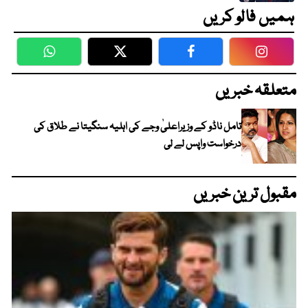
ہمیں فالو کریں
WhatsApp
Twitter
Facebook
Faceboo
متعلقہ خبریں
تامل ناڈو کے وزیراعلیٰ وجے کی اہلیہ سنگیتا نے طلاق کی
درخواست واپس لے لی
مقبول ترین خبریں