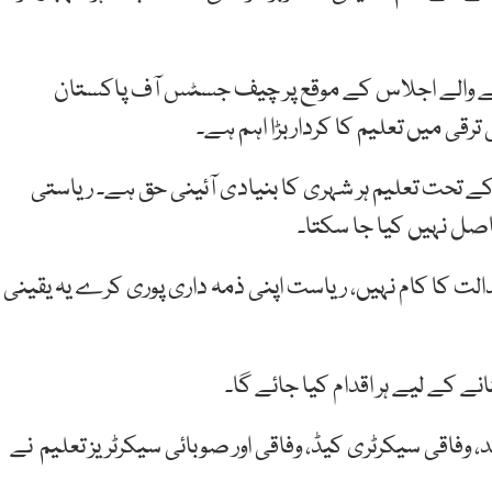
 والے اجلاس کے موقع پر چیف جسٹس آف پاکستان
 میں تعلیم کا کردار بڑا اہم ہے۔
نے مزید کہا کہ آئین کے آرٹیکل 25 اے کے تحت تعلیم ہر شہری کا بنیادی آئینی حق ہے۔ ریاستی
اصل نہیں کیا جا سکتا۔
الت کا کام نہیں، ریاست اپنی ذمہ داری پوری کرے یہ یقینی
نے کے لیے ہر اقدام کیا جائے گا۔
 وفاقی سیکرٹری کیڈ، وفاقی اور صوبائی سیکرٹریز تعلیم نے