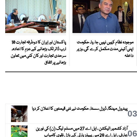
موجودہ نظام کہیں نہیں جا رہا، حکومت
پاکستان اور ایران کا دوطرفہ تجارت 10
اپنی آئینی مدت مکمل کرے گی، وزیر
ارب ڈالر تک بڑھانے کے عزم کا اعادہ،
داخلہ
سرحدی تجارت اور کان کنی میں تعاون
بڑھانے پر اتفاق
پیٹرول مہنگا، ڈیزل سستا، حکومت نے نئی قیمتوں کا اعلان کر دیا
0
آزاد کشمیر الیکشن ، ایل اے 27 میں مسلم لیگ (ن) کی نورین
0
عارف ، ایل اے 28 میں پیپلز پارٹی کے بازل نقوی کامیاب