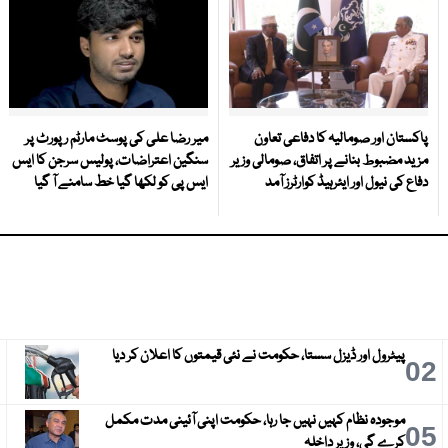
پاکستان اور صومالیہ کا دفاعی تعاون
میر رضا علی کی پوسٹ مارٹم رپورٹ پر
مزید مضبوط بنانے پر اتفاق، صومالی وزیر
سنگین اعتراضات، پولیس سرجن کا ایس
دفاع کی نیول اور ایئرہیڈ کوارٹرز آمد
ایس پی کو لکھا گیا خط سامنے آ گیا
پیٹرول اور ڈیزل سستا، حکومت نے نئی قیمتوں کا اعلان کر دیا
3
02
موجودہ نظام کہیں نہیں جا رہا، حکومت اپنی آئینی مدت مکمل
6
05
کرے گی، وزیر داخلہ