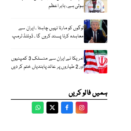
ہوتی ہے، بابر اعظم
لوگوں کو مارنا نہیں چاہتا ، ایران سے
معاہدہ کرنا پسند کروں گا ، ڈونلڈ ٹرمپ
امریکا نے ایران سے منسلک 3 کمپنیوں
اور 2 طیاروں پر عائد پابندیاں ختم کر دیں
ہمیں فالو کریں
WhatsApp
Twitter
Facebook
Facebook