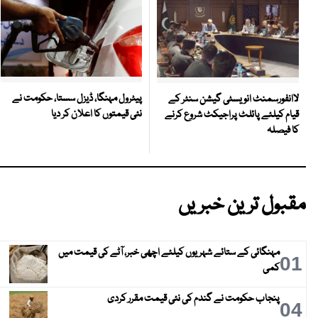
پیٹرول مہنگا، ڈیزل سستا، حکومت نے
لاانفورسمنٹ انویسٹی گیشن سنٹر کے
نئی قیمتوں کا اعلان کر دیا
قیام کیلئے پائلٹ پراجیکٹ شروع کرنے
کا فیصلہ
مقبول ترین خبریں
مہنگائی کے ستائے شہریوں کیلئے اچھی خبر، آٹے کی قیمت میں
01
کمی
پنجاب حکومت نے گندم کی نئی قیمت مقرر کردی
04