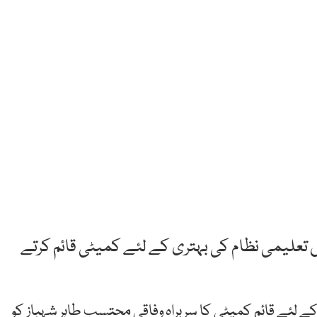
ں تعلیمی نظام کی بہتری کے لئے کمیٹی قائم کرتے
کے لئے قائم کمیٹی کا سربراہ وفاقی محتسب طاہر شہباز کو