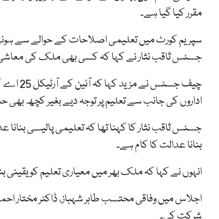
مقرر کیا گیا ہے۔
سپریم کورٹ میں تعلیمی اصلاحات کے حوالے سے ہونے
جسٹس ثاقب نثار نے کہا کہ کسی بھی ملک کی معاشی ترقی
چیف جسٹس 
اداروں کی جانب سے تعلیم پر توجہ دیے بغیر کچھ بھی ح
جسٹس ثاقب نثار کا کہنا تھا کہ تعلیمی پالیسی بنانا عد
بنانا عدالت کا کام ہے۔
انہوں نے کہا کہ ملک بھر میں معیاری تعلیم کو یقینی بنا
اجلاس میں وفاقی محتسب طاہر شہباز، ڈاکٹر مختار احمد،
شرکت کی۔