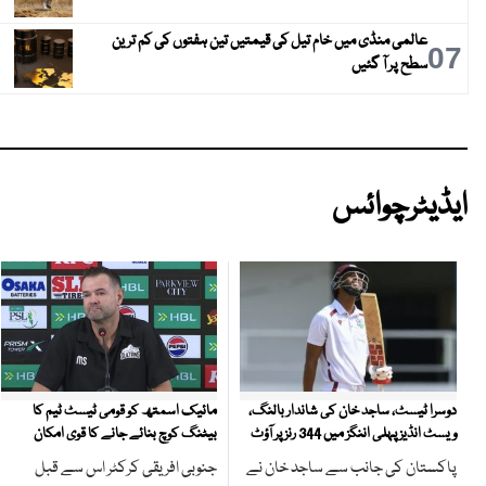
عالمی منڈی میں خام تیل کی قیمتیں تین ہفتوں کی کم ترین
07
سطح پر آ گئیں
ایڈیٹرچوائس
مائیک اسمتھ کو قومی ٹیسٹ ٹیم کا
دوسرا ٹیسٹ، ساجد خان کی شاندار بالنگ،
بیٹنگ کوچ بنائے جانے کا قوی امکان
ویسٹ انڈیز پہلی اننگز میں 344 رنز پر آؤٹ
جنوبی افریقی کرکٹر اس سے قبل
پاکستان کی جانب سے ساجد خان نے