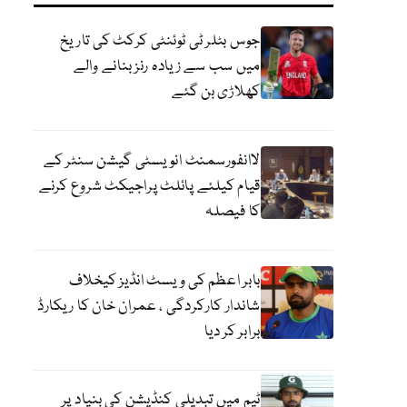
جوس بٹلر ٹی ٹوئنٹی کرکٹ کی تاریخ
میں سب سے زیادہ رنز بنانے والے
کھلاڑی بن گئے
لاانفورسمنٹ انویسٹی گیشن سنٹر کے
قیام کیلئے پائلٹ پراجیکٹ شروع کرنے
کا فیصلہ
بابر اعظم کی ویسٹ انڈیز کیخلاف
شاندار کارکردگی ، عمران خان کا ریکارڈ
برابر کر دیا
ٹیم میں تبدیلی کنڈیشن کی بنیاد پر