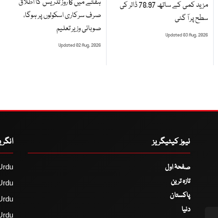
ہفتے میں 6 روز تدریس کا اطلاق
مزید کمی کے ساتھ 78.97 ڈالر کی
صرف سرکاری اسکولوں پر ہوگا،
سطح پر آ گئی
صوبائی وزیر تعلیم
Updated 03 Aug, 2026
Updated 02 Aug, 2026
نیوز کیٹیگریز
انگر
صفحۂ اول
Urdu
تازہ ترین
Urdu
پاکستان
Urdu
دنیا
Urdu