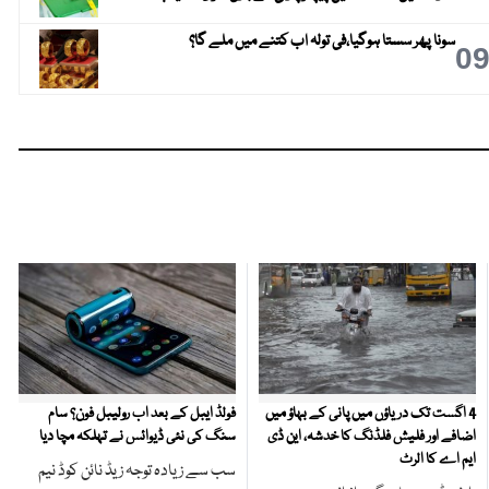
سونا پھر سستا ہوگیا،فی تولہ اب کتنے میں ملے گا؟
0
4 اگست تک دریاؤں میں پانی کے بہاؤ میں
فولڈ ایبل کے بعد اب رولیبل فون؟ سام
اضافے اور فلیش فلڈنگ کا خدشہ، این ڈی
سنگ کی نئی ڈیوائس نے تہلکہ مچا دیا
ایم اے کا الرٹ
سب سے زیادہ توجہ زیڈ نائن کوڈ نیم