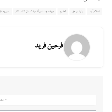
اسلام آباد
بنیادی حق
تعلیم
چیف جسٹس آف پاکستان ثاقب نثار
سپریم کو
فرحین فرید