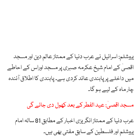
یروشلم: اسرائیل نے عرب دنیا کے ممتاز عالم دین اور مسجد
اقصیٰ کے امام شیخ عکرمہ صبری پر مسجد اوراس کے احاطے
میں داخلے پر پابندی عائد کردی ہے۔ پابندی کا اطلاق آئندہ
چار ماہ کے لیے ہو گا۔
مسجد اقصیٰ: عید الفطر کے بعد کھول دی جائے گی
عرب دنیا کے ممتاز انگریزی اخبار کے مطابق 81 سالہ امام
یروشلم اور فلسطین کے سابق مفتی بھی ہیں۔