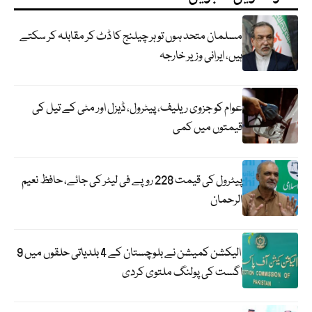
مسلمان متحد ہوں تو ہر چیلنج کا ڈٹ کر مقابلہ کر سکتے
ہیں، ایرانی وزیر خارجہ
عوام کو جزوی ریلیف، پیٹرول، ڈیزل اور مٹی کے تیل کی
قیمتوں میں کمی
پیٹرول کی قیمت 228 روپے فی لیٹر کی جائے، حافظ نعیم
الرحمان
الیکشن کمیشن نے بلوچستان کے 4 بلدیاتی حلقوں میں 9
اگست کی پولنگ ملتوی کردی