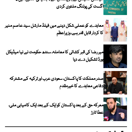
اگست کی پولنگ ملتوی کردی
معاہدے کو عملی شکل دینے میں فیلڈ مارشل سید عاصم منیر
کا کردار قابل قدر ہے، وزیراعظم
میر رضا کی قبر کشائی کا معاملہ، سندھ حکومت نے نیا میڈیکل
بورڈ تشکیل دے دیا
صدر مملکت کا پاکستان، سعودی عرب اور ترکیہ کے مشترکہ
دفاعی معاہدے کا خیرمقدم
معرکہ حق کے بعد پاکستان کو ایک کے بعد ایک کامیابی ملی،
عطا تارڑ