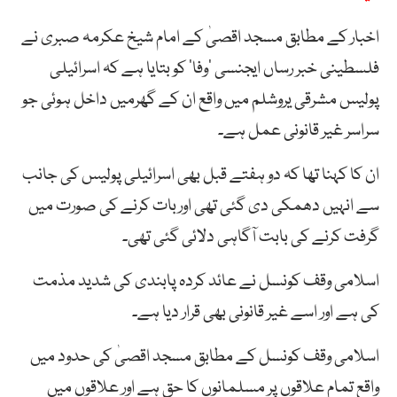
اخبار کے مطابق مسجد اقصیٰ کے امام شیخ عکرمہ صبری نے
فلسطینی خبر رساں ایجنسی ’وفا‘ کو بتایا ہے کہ اسرائیلی
پولیس مشرقی یروشلم میں واقع ان کے گھرمیں داخل ہوئی جو
سراسر غیر قانونی عمل ہے۔
ان کا کہنا تھا کہ دو ہفتے قبل بھی اسرائیلی پولیس کی جانب
سے انہیں دھمکی دی گئی تھی اوربات کرنے کی صورت میں
گرفت کرنے کی بابت آگاہی دلائی گئی تھی۔
اسلامی وقف کونسل نے عائد کردہ پابندی کی شدید مذمت
کی ہے اور اسے غیر قانونی بھی قرار دیا ہے۔
اسلامی وقف کونسل کے مطابق مسجد اقصیٰ کی حدود میں
واقع تمام علاقوں پر مسلمانوں کا حق ہے اور علاقوں میں