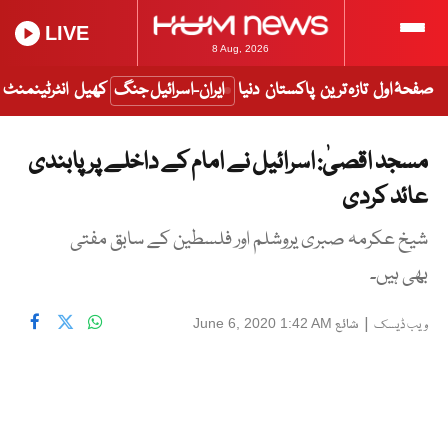
LIVE
8 Aug, 2026
صفحۂ اول
تازہ ترین
پاکستان
دنیا
ایران-اسرائیل جنگ
کھیل
انٹرٹینمنٹ
مسجد اقصیٰ: اسرائیل نے امام کے داخلے پر پابندی
عائد کردی
شیخ عکرمہ صبری یروشلم اور فلسطین کے سابق مفتی
بھی ہیں۔
|
شائع
June 6, 2020 1:42 AM
ویب ڈیسک