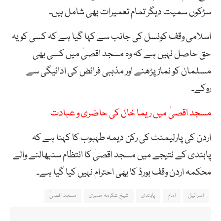
سڑکوں سمیت دیگر تمام تعمیرات بھی شامل ہیں۔
اسلامی وقف کونسل کی جانب سے کہا گیا ہے کہ کسی کو یہ
حق حاصل نہیں ہے کہ وہ مسجد اقصیٰ میں کسی بھی
مسلمان کو نماز پڑھنے اور مذہبی فرائض کی ادائیگی سے
روکے۔
مسجد اقصیٰ میں ریما خان کی حاضری و عبادت
اردن کی پارلیمنٹ کی رکن دیمہ طہبوب کا کہنا ہے کہ
پابندی کے نتیجے میں مسجد اقصیٰ کا انتظام سنبھالنے والے
محکمہ اردن وقف بورڈ کا بھی احترام نہیں کیا گیا ہے۔
اسرائیل
امام
پابندی
شیخ عکرمہ صبری
مسجد اقصیٰ