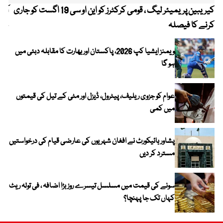
کیریبین پریمیئر لیگ ، قومی کرکٹرز کو این او سی 19 اگست کو جاری
آز
کرنے کا فیصلہ
چھی
ویمنز ایشیا کپ 2026، پاکستان اور بھارت کا مقابلہ دبئی میں
ہو گا
عوام کو جزوی ریلیف، پیٹرول، ڈیزل اور مٹی کے تیل کی قیمتوں
میں کمی
پشاور ہائیکورٹ نے افغان شہریوں کی عارضی قیام کی درخواستیں
مسترد کر دیں
سونے کی قیمت میں مسلسل تیسرے روز بڑا اضافہ ، فی تولہ ریٹ
کہاں تک جا پہنچا؟