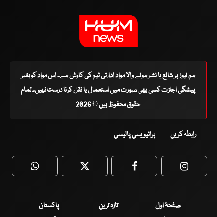
ہم نیوز پر شائع یا نشر ہونے والا مواد ادارتی ٹیم کی کاوش ہے۔ اس مواد کو بغیر
پیشگی اجازت کسی بھی صورت میں استعمال یا نقل کرنا درست نہیں۔ تمام
حقوق محفوظ ہیں © 2026
رابطہ کریں
پرائیویسی پالیسی
WhatsApp
Twitter
Facebook
Faceboo
صفحۂ اول
تازہ ترین
پاکستان