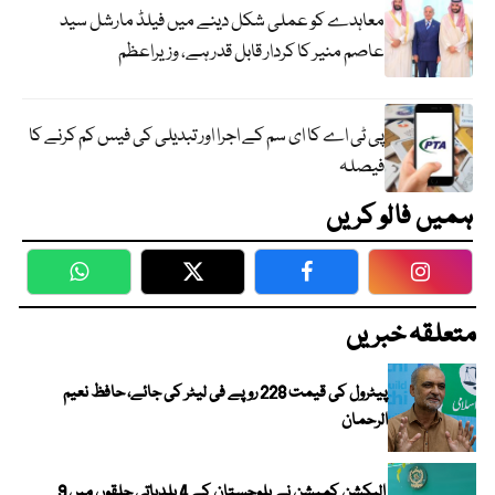
معاہدے کو عملی شکل دینے میں فیلڈ مارشل سید
عاصم منیر کا کردار قابل قدر ہے، وزیراعظم
پی ٹی اے کا ای سم کے اجرا اور تبدیلی کی فیس کم کرنے کا
فیصلہ
ہمیں فالو کریں
WhatsApp
Twitter
Facebook
Faceboo
متعلقہ خبریں
پیٹرول کی قیمت 228 روپے فی لیٹر کی جائے، حافظ نعیم
الرحمان
الیکشن کمیشن نے بلوچستان کے 4 بلدیاتی حلقوں میں 9