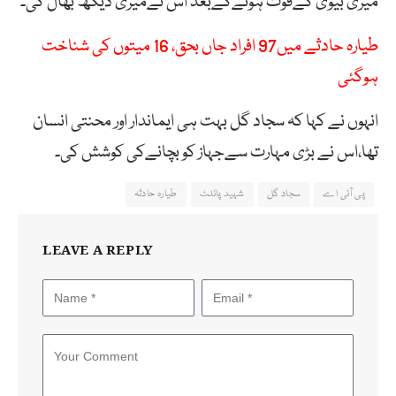
میری بیوی کےفوت ہونےکےبعد اس نےمیری دیکھ بھال کی۔
طیارہ حادثے میں97 افراد جاں بحق، 16 میتوں کی شناخت
ہوگئی
انہوں نے کہا کہ سجاد گل بہت ہی ایماندار اور محنتی انسان
تھا،اس نے بڑی مہارت سےجہاز کو بچانےکی کوشش کی۔
پی آئی اے
سجاد گل
شہید پائلٹ
طیارہ حادثہ
LEAVE A REPLY