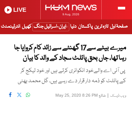
LIVE
9 Aug, 2026
صفحۂ اول
تازہ ترین
پاکستان
دنیا
ایران-اسرائیل جنگ
کھیل
انٹرٹینمنٹ
میرے بیٹے سے17 گھنٹے سے زائد کام کروایا جا
رہا تھا، جاں بحق پائلٹ سجاد کے والد کا بیان
پی آئی اے والےخود انکوائری کرتے ہیں اور خود لیکج کر
کے پائلٹ کو ذمہ دار قرار دے رہے ہیں، گل محمد بھٹی
|
شائع
May 25, 2020 8:26 PM
ویب ڈیسک