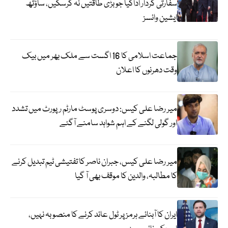
سفارتی کردار اداکیا جو بڑی طاقتیں نہ کرسکیں، ساؤتھ
ایشین وائسز
جماعت اسلامی کا 16 اگست سے ملک بھر میں بیک
وقت دھرنوں کا اعلان
میر رضا علی کیس: دوسری پوسٹ مارٹم رپورٹ میں تشدد
اور گولی لگنے کے اہم شواہد سامنے آگئے
میر رضا علی کیس، جبران ناصر کا تفتیشی ٹیم تبدیل کرنے
کا مطالبہ، والدین کا موقف بھی آ گیا
ایران کا آبنائے ہرمز پر ٹول عائد کرنے کا منصوبہ نہیں،