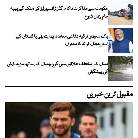
حکومت سے مذاکرات ناکام، گڈز ٹرانسپورٹرز کی ملک گیر پہیہ
جام ہڑتال شروع
پاک سعودی ترکیہ دفاعی معاہدہ، بھارت بھی پاکستان کے
اسٹریٹجک فوائد کا معترف
ملک کے مختلف علاقوں میں گرج چمک کے ساتھ مزید بارش
کی پیشگوئی
مقبول ترین خبریں