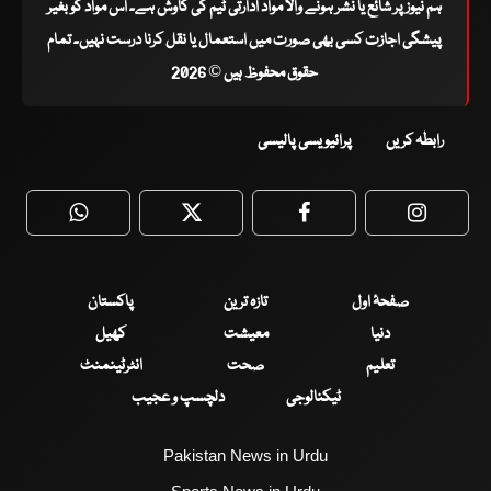
ہم نیوز پر شائع یا نشر ہونے والا مواد ادارتی ٹیم کی کاوش ہے۔ اس مواد کو بغیر
پیشگی اجازت کسی بھی صورت میں استعمال یا نقل کرنا درست نہیں۔ تمام
حقوق محفوظ ہیں © 2026
رابطہ کریں
پرائیویسی پالیسی
WhatsApp
Twitter
Facebook
Faceboo
صفحۂ اول
تازہ ترین
پاکستان
دنیا
معیشت
کھیل
تعلیم
صحت
انٹرٹینمنٹ
ٹیکنالوجی
دلچسپ و عجیب
Pakistan News in Urdu