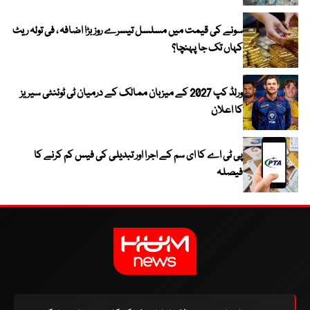
سونے کی قیمت میں مسلسل تیسرے روز بڑا اضافہ ، فی تولہ ریٹ
کہاں تک جا پہنچا؟
ورلڈ کپ 2027 کے میزبان ممالک کے درمیان ٹی ٹوئنٹی سیریز
کا اعلان
پی ٹی اے کا ای سم کے اجرا اور تبدیلی کی فیس کم کرنے کا
فیصلہ