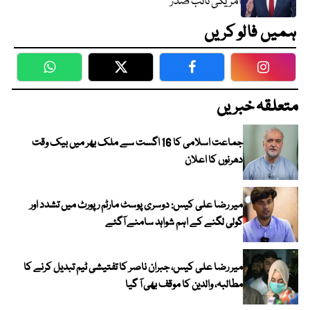
امریکی نائب صدر
ہمیں فالو کریں
WhatsApp
Twitter
Facebook
Faceboo
متعلقہ خبریں
جماعت اسلامی کا 16 اگست سے ملک بھر میں بیک وقت
دھرنوں کا اعلان
میر رضا علی کیس: دوسری پوسٹ مارٹم رپورٹ میں تشدد اور
گولی لگنے کے اہم شواہد سامنے آگئے
میر رضا علی کیس، جبران ناصر کا تفتیشی ٹیم تبدیل کرنے کا
مطالبہ، والدین کا موقف بھی آ گیا