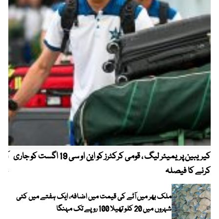
کیریبین پریمیئر لیگ ، قومی کرکٹرز کو این او سی 19 اگست کو جاری
آز
کرنے کا فیصلہ
چھی
ملک بھر میں آٹے کی قیمت میں اضافہ، ایک ہفتے میں کئی
شہروں میں 20 کلو تھیلا 100 روپے تک مہنگا