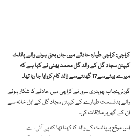
کراچی: کراچی طیارہ حادثے میں جاں بحق ہونے والے پائلٹ
کیپٹن سجاد گل کے والد گل محمد بھٹی نے کہا ہے کہ
میرے بیٹےسے17 گھنٹےسے زائد کام کروایا جا رہا تھا۔
گورنر پنجاب چوہدری سرور نے کراچی میں حادثے کا شکار ہونے
والے بدقسمت طیارے کے کیپٹن سجاد گل کے اہل خانہ سے
ان کے گھر پر ملاقات کی۔
اس موقع پر پائلٹ کے والد کا کہنا تھا کہ پی آئی اے