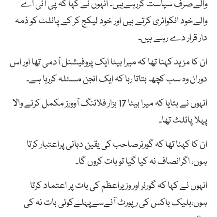
والےصرف سیاست کررہےہیں۔ انہوں نے کہا کہ پی آئی اے
والےخود انکوائری کرتے ہیں اور خود لیکج کر کے پائلٹ کو ذمہ
دار قرار دے رہے ہیں۔
ان کا مزید کہنا تھا کہ میرا بیٹا ایک پروفیشنل آدمی تھا اور اس
دوران وہ سب کچھ بتاتا رہا کہ ایک انجن مسئلہ کررہا ہے۔
انہوں نے بتایا کہ میرا بیٹا 17 ہزار فلائنگ آوورز مکمل کرنے والا
پہلا پائلٹ تھا۔
ان کا کہنا تھا کہ گورنرصاحب کی یقین دہانی پراعتبار کرتا
ہوں، اگرانصاف نہ کیا گیا تو بات کروں گا۔
انہوں نے کہا کہ گورنر اور وزیراعظم کی بات پر اعتماد کرتا
ہوں،بلیک باکس کی رپورٹ آنےسےپہلےکوئی بات نہ کی