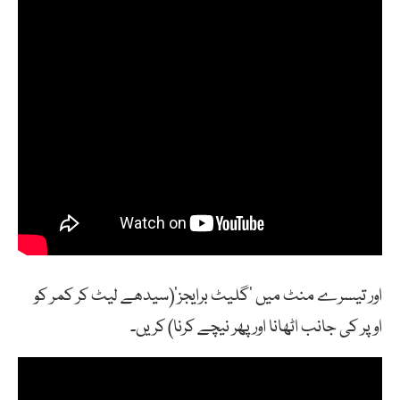
اور تیسرے منٹ میں ‘گلیٹ برایجز'(سیدھے لیٹ کر کمر کو
اوپر کی جانب اٹھانا اور پھر نیچے کرنا) کریں۔