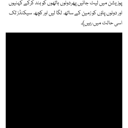
پوزیشن میں لیٹ جائیں پھردونوں ہاتھوں کو بند کرکے کہنیوں
اور دونوں پاؤں کو زمین کے ساتھ لگا لیں اور کچھ سیکنڈز تک
اسی حالت میں رہیں)۔