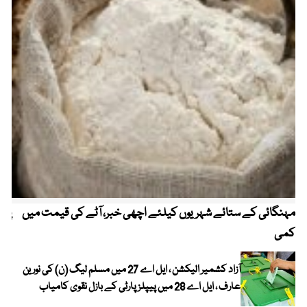
مہنگائی کے ستائے شہریوں کیلئے اچھی خبر، آٹے کی قیمت میں
پیٹ
کمی
آزاد کشمیر الیکشن ، ایل اے 27 میں مسلم لیگ (ن) کی نورین
عارف ، ایل اے 28 میں پیپلز پارٹی کے بازل نقوی کامیاب