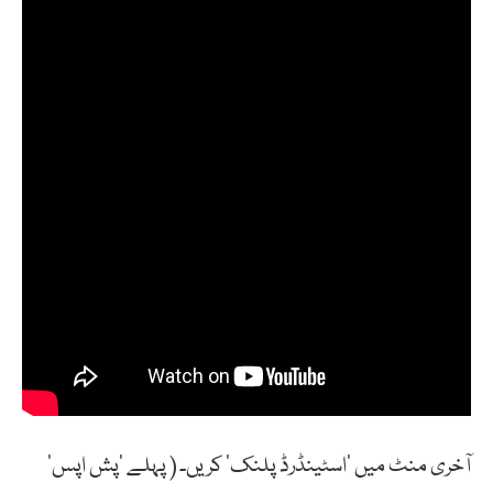
آخری منٹ میں ‘اسٹینڈرڈ پلنک’ کریں۔ ( پہلے ‘پش اپس’