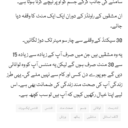
سامنے کی جانب کرکے جسم کو اوپر نیچے کرنا ہوتا ہے۔
ان مشقوں کے راونڈز کے دوران ایک ایک منٹ کا وقفہ دیا
جائے۔
30 سیکنڈ کے وقفے سے چار سو میٹر تک دوڑ لگائیں۔
یہ وہ مشقیں ہیں جن میں صرف آپ کے زیادہ سے زیادہ 15
سے 30 منٹ صرف ہوں گے لیکن یہ منٹس آپ کو وہ توانائی
دیں گے جو پورے دن کسی اور کام سے نہیں ملے گی۔ یہی طرز
زندگی آپ کی صحت مند زندگی کی ضمانت بھی ہے۔ اس
لیے اپنا خیال رکھیں کیوں کہ آپ ہیں تو سب کچھ ہے۔
تندرست
توانائی
جسم
صحت مند
فٹنس
فٹنس ایکسپرٹ
لائف اسٹائل
مشقیں
ہاتھ
ورزش