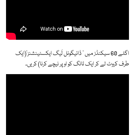
اگلے 60 سیکنڈز میں ‘ ڈائیگونل لَیگ ایکسٹینشنز'(ایک
طرف کروٹ لے کر ایک ٹانگ کو اوپر نیچے کرنا) کریں۔