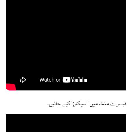
تیسرے منٹ میں ‘اسیکٹرز’ کیے جائیں۔