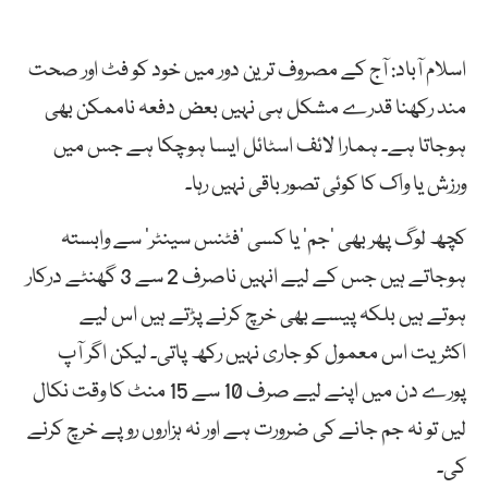
اسلام آباد: آج کے مصروف ترین دور میں خود کو فٹ اور صحت
مند رکھنا قدرے مشکل ہی نہیں بعض دفعہ ناممکن بھی
ہوجاتا ہے۔ ہمارا لائف اسٹائل ایسا ہوچکا ہے جس میں
ورزش یا واک کا کوئی تصور باقی نہیں رہا۔
کچھ لوگ پھر بھی ‘جم’ یا کسی ‘فٹنس سینٹر’ سے وابستہ
ہوجاتے ہیں جس کے لیے انہیں ناصرف 2 سے 3 گھنٹے درکار
ہوتے ہیں بلکہ پیسے بھی خرچ کرنے پڑتے ہیں اس لیے
اکثریت اس معمول کو جاری نہیں رکھ پاتی۔ لیکن اگر آپ
پورے دن میں اپنے لیے صرف 10 سے 15 منٹ کا وقت نکال
لیں تو نہ جم جانے کی ضرورت ہے اور نہ ہزاروں روپے خرچ کرنے
کی۔