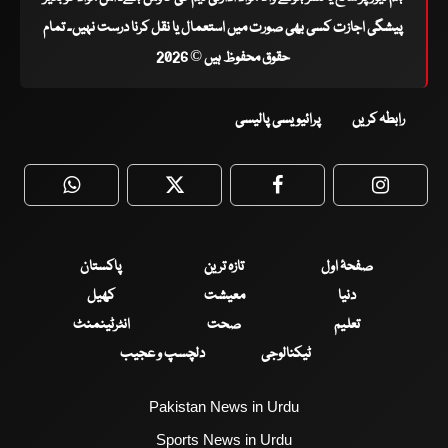
پیشگی اجازت کسی بھی صورت میں استعمال یا نقل کرنا درست نہیں۔ تمام
حقوق محفوظ ہیں © 2026
رابطہ کریں
پرائیویسی پالیسی
WhatsApp
Twitter
Facebook
Faceboo
صفحۂ اول
تازہ ترین
پاکستان
دنیا
معیشت
کھیل
تعلیم
صحت
انٹرٹینمنٹ
ٹیکنالوجی
دلچسپ و عجیب
Pakistan News in Urdu
Sports News in Urdu