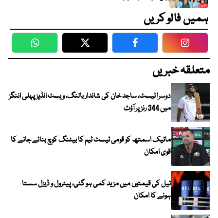
ہمیں فالو کریں
WhatsApp
Twitter
Facebook
Faceboo
متعلقہ خبریں
دوسرا ٹیسٹ، ساجد خان کی شاندار بالنگ، ویسٹ انڈیز پہلی اننگز
میں 344 رنز پر آؤٹ
مائیک اسمتھ کو قومی ٹیسٹ ٹیم کا بیٹنگ کوچ بنائے جانے کا
قوی امکان
تیل کی قیمتوں میں مزید کمی ہو گئی، پیٹرول و ڈیزل سستا
ہونے کا امکان