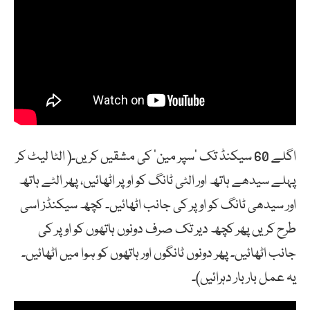
اگلے 60 سیکنڈ تک ‘سپر مین’ کی مشقیں کریں۔( الٹا لیٹ کر
پہلے سیدھے ہاتھ اور الٹی ٹانگ کو اوپر اٹھائیں، پھر الٹے ہاتھ
اور سیدھی ٹانگ کو اوپر کی جانب اٹھائیں۔ کچھ سیکنڈز اسی
طرح کریں پھر کچھ دیر تک صرف دونوں ہاتھوں کو اوپر کی
جانب اٹھائیں۔ پھر دونوں ٹانگوں اور ہاتھوں کو ہوا میں اٹھائیں۔
یہ عمل بار بار دہرائیں)۔