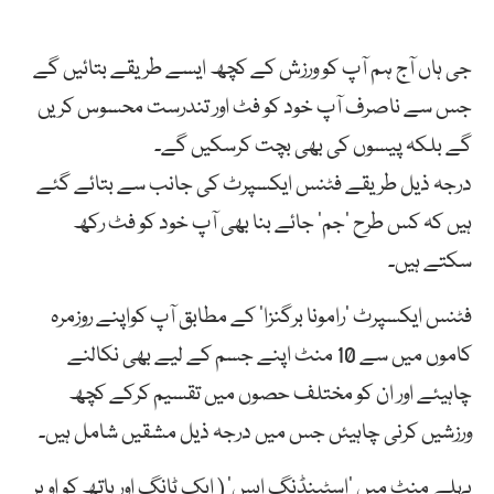
جی ہاں آج ہم آپ کو ورزش کے کچھ ایسے طریقے بتائیں گے
جس سے ناصرف آپ خود کو فٹ اور تندرست محسوس کریں
گے بلکہ پیسوں کی بھی بچت کرسکیں گے۔
درجہ ذیل طریقے فٹنس ایکسپرٹ کی جانب سے بتائے گئے
ہیں کہ کس طرح ‘جم’ جائے بنا بھی آپ خود کو فٹ رکھ
سکتے ہیں۔
فٹنس ایکسپرٹ ‘رامونا برگنزا’ کے مطابق آپ کواپنے روزمرہ
کاموں میں سے 10 منٹ اپنے جسم کے لیے بھی نکالنے
چاہیئے اور ان کو مختلف حصوں میں تقسیم کرکے کچھ
ورزشیں کرنی چاہیئں جس میں درجہ ذیل مشقیں شامل ہیں۔
پہلے منٹ میں ‘اسٹینڈنگ ابس’ ( ایک ٹانگ اور ہاتھ کو اوپر