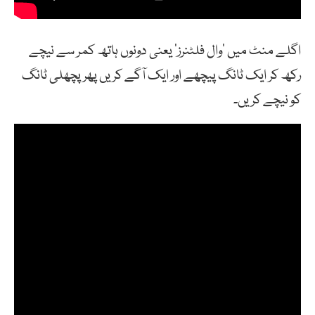
اگلے منٹ میں ‘وال فلٹنرز’ یعنی دونوں ہاتھ کمر سے نیچے
رکھ کر ایک ٹانگ پیچھے اور ایک آگے کریں پھر پچھلی ٹانگ
کو نیچے کریں۔