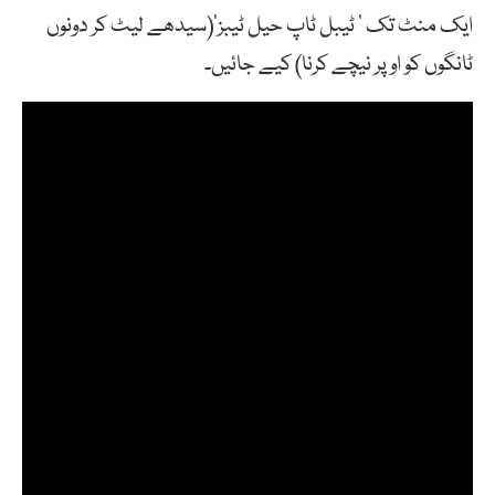
ایک منٹ تک ‘ ٹیبل ٹاپ حیل ٹیبز'(سیدھے لیٹ کر دونوں
ٹانگوں کو اوپر نیچے کرنا) کیے جائیں۔