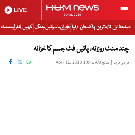
LIVE
6 Aug, 2026
صفحۂ اول
تازہ ترین
پاکستان
دنیا
ایران-اسرائیل جنگ
کھیل
انٹرٹینمنٹ
چند منٹ روزانہ، پائیں فٹ جسم کا خزانہ
|
شائع
April 11, 2018 10:41 AM
فرحین فرید