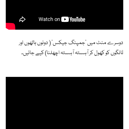
دوسرے منٹ میں ‘جمپنگ جیکس’ ( دونوں ہاتھوں اور
ٹانگوں کو کھول کر آہستہ آہستہ اچھلنا) کیے جائیں۔