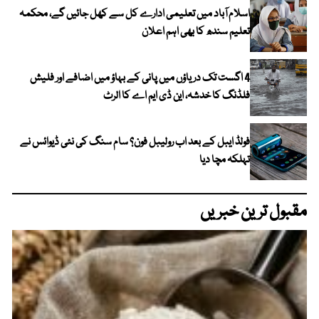
اسلام آباد میں تعلیمی ادارے کل سے کھل جائیں گے، محکمہ
تعلیم سندھ کا بھی اہم اعلان
4 اگست تک دریاؤں میں پانی کے بہاؤ میں اضافے اور فلیش
فلڈنگ کا خدشہ، این ڈی ایم اے کا الرٹ
فولڈ ایبل کے بعد اب رولیبل فون؟ سام سنگ کی نئی ڈیوائس نے
تہلکہ مچا دیا
مقبول ترین خبریں