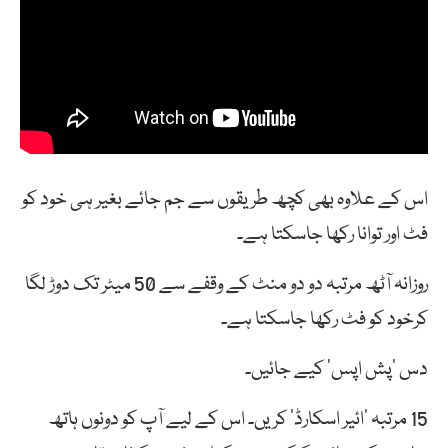
اس کے علاوہ بھی کچھ طریقوں سے جم جائے بغیر ہی خود کو
فٹ اور توانا رکھا جاسکتا ہے۔
روزانہ آٹھ مرتبہ دو دو منٹ کے وقفے سے 50 میٹر تک دوڑ لگا
کرخود کو فٹ رکھا جاسکتا ہے۔
دس ‘پش اپس’ کیے جائیں۔
15 مرتبہ ‘ائیر اسکارڈ’ کریں۔ اس کے لیے آپ کو دونوں ہاتھ