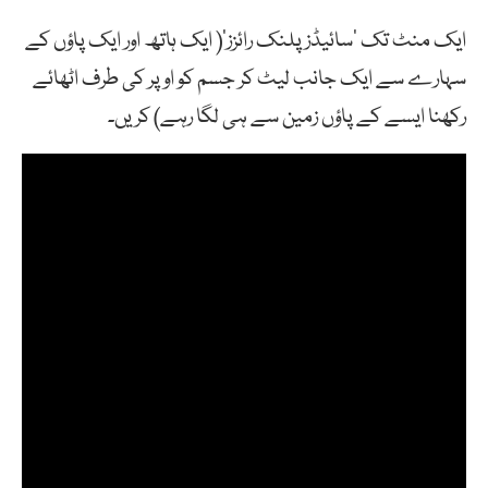
ایک منٹ تک ‘سائیڈز پلنک رائزز'( ایک ہاتھ اور ایک پاؤں کے
سہارے سے ایک جانب لیٹ کر جسم کو اوپر کی طرف اٹھائے
رکھنا ایسے کے پاؤں زمین سے ہی لگا رہے) کریں۔