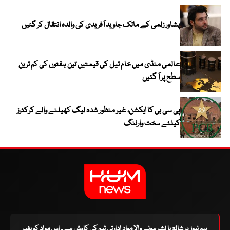
پشاور زلمی کے مالک جاوید آفریدی کی والدہ انتقال کر گئیں
عالمی منڈی میں خام تیل کی قیمتیں تین ہفتوں کی کم ترین
سطح پر آ گئیں
پی سی بی کا ایکشن، غیر منظور شدہ لیگ کھیلنے والے کرکٹرز
کیلئے سخت وارننگ
ہم نیوز پر شائع یا نشر ہونے والا مواد ادارتی ٹیم کی کاوش ہے۔ اس مواد کو بغیر