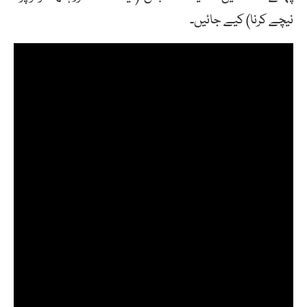
نیچے کرنا) کیے جائیں۔