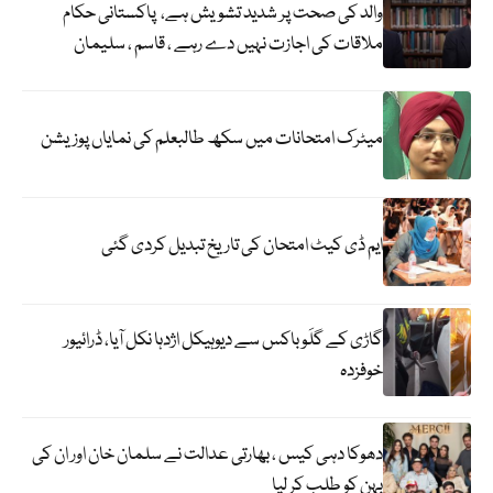
والد کی صحت پر شدید تشویش ہے، پاکستانی حکام
ملاقات کی اجازت نہیں دے رہے ، قاسم ، سلیمان
میٹرک امتحانات میں سکھ طالبعلم کی نمایاں پوزیشن
ایم ڈی کیٹ امتحان کی تاریخ تبدیل کردی گئی
گاڑی کے گلَو باکس سے دیوہیکل اژدہا نکل آیا، ڈرائیور
خوفزدہ
دھوکا دہی کیس ، بھارتی عدالت نے سلمان خان اور ان کی
بہن کو طلب کر لیا