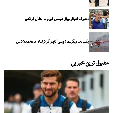
معروف فٹبالر لیونل میسی کے والد انتقال کر گئے
یکے بعد دیگرے 2 ہیلی کاپٹر گر کر تباہ؛ متعدد ہلاکتیں
مقبول ترین خبریں