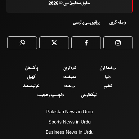
حقوق محفوظ ہیں © 2026
رابطہ کریں
پرائیویسی پالیسی
WhatsApp
Twitter
Facebook
Faceboo
صفحۂ اول
تازہ ترین
پاکستان
دنیا
معیشت
کھیل
تعلیم
صحت
انٹرٹینمنٹ
ٹیکنالوجی
دلچسپ و عجیب
Pakistan News in Urdu
Sports News in Urdu
Business News in Urdu