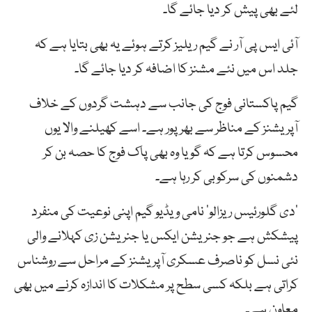
لئے بھی پیش کر دیا جائے گا۔
آئی ایس پی آر نے گیم ریلیز کرتے ہوئے یہ بھی بتایا ہے کہ
جلد اس میں نئے مشنز کا اضافہ کر دیا جائے گا۔
گیم پاکستانی فوج کی جانب سے دہشت گردوں کے خلاف
آپریشنز کے مناظر سے بھرپور ہے۔ اسے کھیلنے والا یوں
محسوس کرتا ہے کہ گویا وہ بھی پاک فوج کا حصہ بن کر
دشمنوں کی سرکوبی کر رہا ہے۔
‘دی گلورئیس ریزالو’ نامی ویڈیو گیم اپنی نوعیت کی منفرد
پیشکش ہے جو جنریشن ایکس یا جنریشن زی کہلانے والی
نئی نسل کو ناصرف عسکری آپریشنز کے مراحل سے روشناس
کراتی ہے بلکہ کسی سطح پر مشکلات کا اندازہ کرنے میں بھی
معاون ہے۔