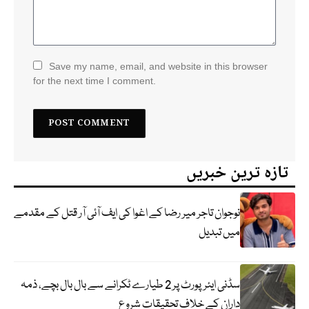
Save my name, email, and website in this browser
for the next time I comment.
تازہ ترین خبریں
نوجوان تاجر میر رضا کے اغوا کی ایف آئی آر قتل کے مقدمے
میں تبدیل
سڈنی ایئرپورٹ پر 2 طیارے ٹکرانے سے بال بال بچے، ذمہ
داران کے خلاف تحقیقات شروع