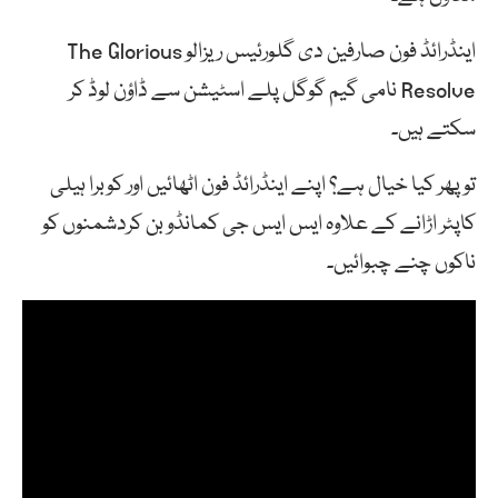
اینڈرائڈ فون صارفین دی گلورئیس ریزالو The Glorious
Resolve نامی گیم گوگل پلے اسٹیشن سے ڈاؤن لوڈ کر
سکتے ہیں۔
تو پھر کیا خیال ہے؟ اپنے اینڈرائڈ فون اٹھائیں اور کوبرا ہیلی
کاپٹر اڑانے کے علاوہ ایس ایس جی کمانڈو بن کردشمنوں کو
ناکوں چنے چبوائیں۔