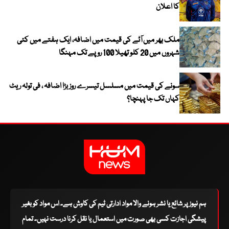
کا اعلان
ملک بھر میں آٹے کی قیمت میں اضافہ، ایک ہفتے میں کئی
شہروں میں 20 کلو تھیلا 100 روپے تک مہنگا
سونے کی قیمت میں مسلسل تیسرے روز بڑا اضافہ ، فی تولہ ریٹ
کہاں تک جا پہنچا؟
ہم نیوز پر شائع یا نشر ہونے والا مواد ادارتی ٹیم کی کاوش ہے۔ اس مواد کو بغیر
پیشگی اجازت کسی بھی صورت میں استعمال یا نقل کرنا درست نہیں۔ تمام