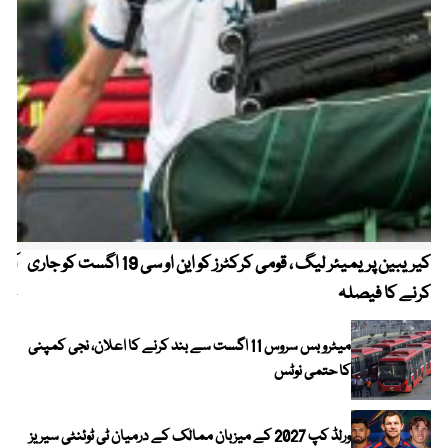
کیریبین پریمیئر لیگ ، قومی کرکٹرز کو این او سی 19 اگست کو جاری
آز
کرنے کا فیصلہ
چھی
میٹرو بس سروس 11 اگست سے بند کرنے کا اعلان، نجی کمپنی
کا حتمی نوٹس
ورلڈ کپ 2027 کے میزبان ممالک کے درمیان ٹی ٹوئنٹی سیریز