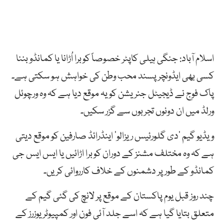
اسلام آباد: جنگی ہیلی کاپٹر خصوصاً کوبرا اُڑانا یا کمانڈو بننا
کسی بھی ایڈونچر پسند محب وطن کی خواہش ہو سکتی ہے۔
پاک فوج نے ڈیجیٹل جنریشن کو یہ موقع دیا ہے کہ وہ ورچوئل
ورلڈ میں ان دونوں تجربوں سے گزر سکیں۔
ویڈیو گیم ‘دی گلورئیس ریزالو’ اینڈرائڈ صارفین کو موقع دیتی
ہے کہ وہ مختلف مشنز کے دوران کوبرا اڑائیں یا ایس ایس جی
کمانڈو کے طور پر دشمنوں کے خلاف کارروائی کریں۔
چند روز قبل یوم پاکستان کے موقع پر لانچ کی گئی گیم کے
متعلق بتایا گیا ہے کہ اسے جلد آئی فون اور کمپیوٹر یوزرز کے