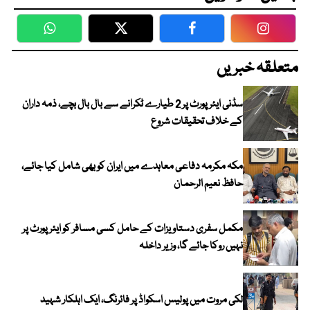
WhatsApp
Twitter
Facebook
Faceboo
متعلقہ خبریں
سڈنی ایئرپورٹ پر 2 طیارے ٹکرانے سے بال بال بچے، ذمہ داران
کے خلاف تحقیقات شروع
مکہ مکرمہ دفاعی معاہدے میں ایران کو بھی شامل کیا جائے،
حافظ نعیم الرحمان
مکمل سفری دستاویزات کے حامل کسی مسافر کو ایئرپورٹ پر
نہیں روکا جائے گا، وزیر داخلہ
لکی مروت میں پولیس اسکواڈ پر فائرنگ، ایک اہلکار شہید