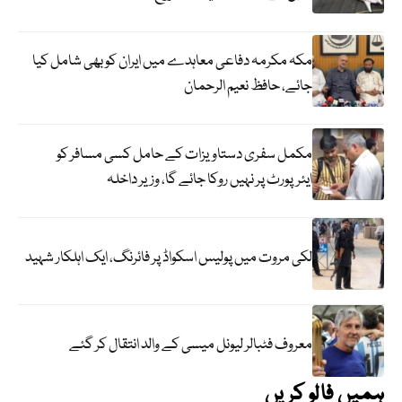
مکہ مکرمہ دفاعی معاہدے میں ایران کو بھی شامل کیا
جائے، حافظ نعیم الرحمان
مکمل سفری دستاویزات کے حامل کسی مسافر کو
ایئرپورٹ پر نہیں روکا جائے گا، وزیر داخلہ
لکی مروت میں پولیس اسکواڈ پر فائرنگ، ایک اہلکار شہید
معروف فٹبالر لیونل میسی کے والد انتقال کر گئے
ہمیں فالو کریں