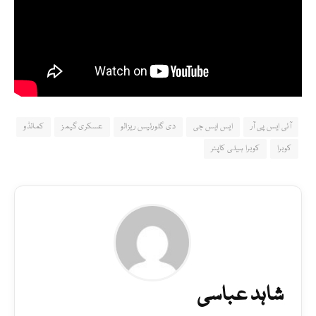
آئی ایس پی آر
ایس ایس جی
دی گلورئیس ریزالو
عسکری گیمز
کمانڈو
کوبرا
کوبرا ہیلی کاپٹر
شاہد عباسی