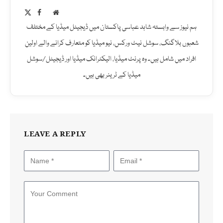
Facebook
X
Website
(Twitter)
ہم نیوز سے وابستہ شاہد عباسی پاکستان میں ڈیجیٹل میڈیا کے مختلف
شعبوں بلاگنگ، سوشل نیٹ ورکس، نیو میڈیا کو متعارف کرانے والے اولین
افراد میں شامل ہیں۔ وہ پرنٹ میڈیا، الیکٹرانک میڈیا اور ڈیجیٹل/سوشل
میڈیا کے ٹرینر بھی ہیں۔
LEAVE A REPLY