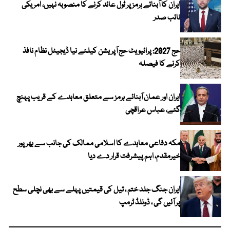
ایران کا آبنائے ہرمز پر ٹول عائد کرنے کا منصوبہ نہیں، امریکی
نائب صدر
حج 2027: پرائیویٹ حج آپریشن کیلئے نیا ڈیجیٹل نظام نافذ
کرنے کا فیصلہ
ایران اور عمان آبنائے ہرمز سے متعلق معاہدے کے قریب پہنچ
گئے، عباس عراقچی
مکہ دفاعی معاہدے کا اسلامی ممالک کی جانب سے بھرپور
خیرمقدم، اہم پیشرفت قرار دے دیا
ایران جنگ جلد ختم ، تیل کی قیمتیں پہلے سے بھی نچلی سطح
پر آئیں گی ، ڈونلڈ ٹرمپ