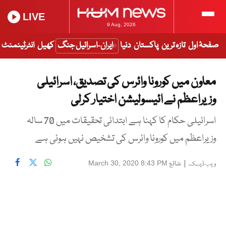
LIVE
9 Aug, 2026
صفحۂ اول
تازہ ترین
پاکستان
دنیا
ایران-اسرائیل جنگ
کھیل
انٹرٹینمنٹ
معاون میں کورونا وائرس کی تصدیق، اسرائیلی
وزیراعظم نے ائیسولیشن اختیار کرلی
اسرائیلی حکام کا کہنا ہے ابتدائی تحقیقات میں 70 سالہ
وزیراعظم میں کورونا وائرس کی تشخیص نہیں ہوئی ہے
|
شائع
March 30, 2020 8:43 PM
ویب ڈیسک