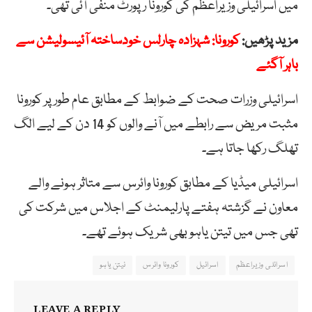
میں اسرائیلی وزیراعظم کی کورونا رپورٹ منفی آئی تھی۔
مزید پڑھیں:
کورونا: شہزادہ چارلس خودساختہ آئیسولیشن سے
باہر آگئے
اسرائیلی وزرات صحت کے ضوابط کے مطابق عام طور پر کورونا
مثبت مریض سے رابطے میں آنے والوں کو 14 دن کے لیے الگ
تھلگ رکھا جاتا ہے۔
اسرائیلی میڈیا کے مطابق کورونا وائرس سے متاثر ہونے والے
معاون نے گزشتہ ہفتے پارلیمنٹ کے اجلاس میں شرکت کی
تھی جس میں تیتن یاہو بھی شریک ہوئے تھے۔
اسرائلی وزیراعظم
اسرائیل
کورونا وائرس
نیتن یاہو
LEAVE A REPLY