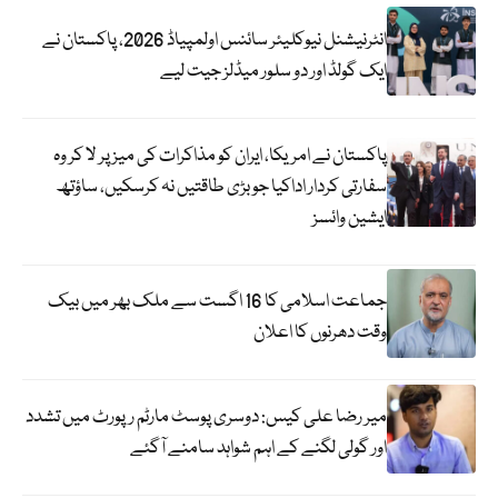
انٹرنیشنل نیوکلیئر سائنس اولمپیاڈ 2026، پاکستان نے
ایک گولڈ اور دو سلور میڈلز جیت لیے
پاکستان نے امریکا، ایران کو مذاکرات کی میز پر لا کر وہ
سفارتی کردار اداکیا جو بڑی طاقتیں نہ کرسکیں، ساؤتھ
ایشین وائسز
جماعت اسلامی کا 16 اگست سے ملک بھر میں بیک
وقت دھرنوں کا اعلان
میر رضا علی کیس: دوسری پوسٹ مارٹم رپورٹ میں تشدد
اور گولی لگنے کے اہم شواہد سامنے آگئے