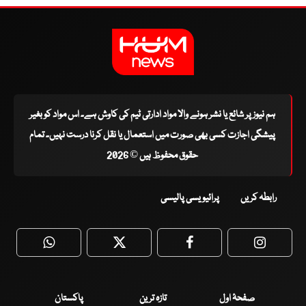
ہم نیوز پر شائع یا نشر ہونے والا مواد ادارتی ٹیم کی کاوش ہے۔ اس مواد کو بغیر
پیشگی اجازت کسی بھی صورت میں استعمال یا نقل کرنا درست نہیں۔ تمام
حقوق محفوظ ہیں © 2026
رابطہ کریں
پرائیویسی پالیسی
WhatsApp
Twitter
Facebook
Faceboo
صفحۂ اول
تازہ ترین
پاکستان