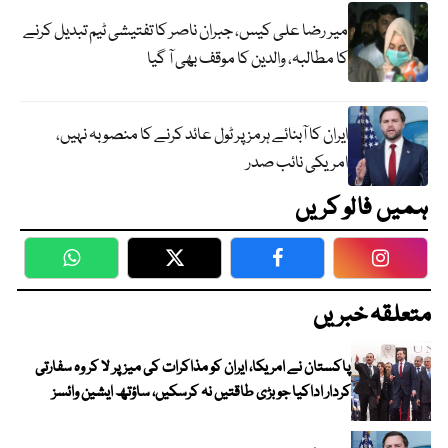
میر رضا علی کیس، جبران ناصر کا تفتیشی ٹیم تبدیل کرنے
کا مطالبہ، والدین کا موقف بھی آ گیا
ایران کا آبنائے ہرمز پر ٹول عائد کرنے کا منصوبہ نہیں،
امریکی نائب صدر
ہمیں فالو کریں
WhatsApp
Twitter
Facebook
Faceboo
متعلقہ خبریں
پاکستان نے امریکا، ایران کو مذاکرات کی میز پر لا کر وہ سفارتی
کردار اداکیا جو بڑی طاقتیں نہ کرسکیں، ساؤتھ ایشین وائسز