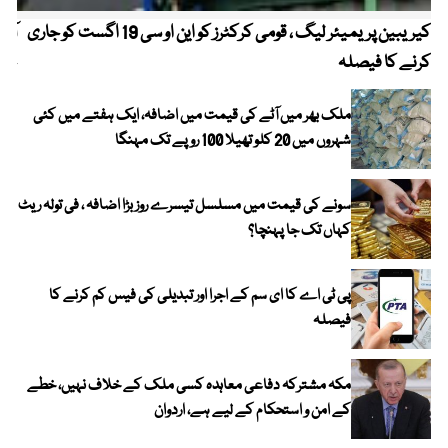
کیریبین پریمیئر لیگ ، قومی کرکٹرز کو این او سی 19 اگست کو جاری
آز
کرنے کا فیصلہ
چھی
ملک بھر میں آٹے کی قیمت میں اضافہ، ایک ہفتے میں کئی
شہروں میں 20 کلو تھیلا 100 روپے تک مہنگا
سونے کی قیمت میں مسلسل تیسرے روز بڑا اضافہ ، فی تولہ ریٹ
کہاں تک جا پہنچا؟
پی ٹی اے کا ای سم کے اجرا اور تبدیلی کی فیس کم کرنے کا
فیصلہ
مکہ مشترکہ دفاعی معاہدہ کسی ملک کے خلاف نہیں، خطے
کے امن و استحکام کے لیے ہے، اردوان