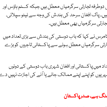
 دوطرفہ تجارتی سرگرمیاں معطل ہیں جبکہ کسٹم ہاؤس اور
 ہیں۔ پاک افغان سرحد کی بندش کی وجہ سے نیٹو سپلائی،
تجارتی سرگرمیاں بھی معطل ہیں۔
امرس نے کہا کہ باب دوستی کی بندش سے بڑی تعداد میں
تجارتی سرگرمیاں معطل ہونے سے پاکستانی تاجروں کو بڑے
 میں پاکستانی اور افغان شہری باب دوستی کے دونوں
ہریوں کو اپنے اپنے ممالک جانے یا آنے کی اجازت نہیں دے
جنگ ہے، صدر پاکستان