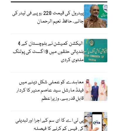
پیٹرول کی قیمت 228 روپے فی لیٹر کی
جائے، حافظ نعیم الرحمان
الیکشن کمیشن نے بلوچستان کے 4
بلدیاتی حلقوں میں 9 اگست کی پولنگ
ملتوی کردی
معاہدے کو عملی شکل دینے میں
فیلڈ مارشل سید عاصم منیر کا کردار
قابل قدر ہے، وزیراعظم
پی ٹی اے کا ای سم کے اجرا اور تبدیلی
کی فیس کم کرنے کا فیصلہ