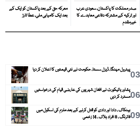
صدر مملکت کا پاکستان، سعودی عرب
معرکہ حق کے بعد پاکستان کو ایک کے
اور ترکیہ کے مشترکہ دفاعی معاہدے کا
بعد ایک کامیابی ملی، عطا تارڑ
خیرمقدم
پیٹرول مہنگا، ڈیزل سستا، حکومت نے نئی قیمتوں کا اعلان کر دیا
0
پشاور ہائیکورٹ نے افغان شہریوں کی عارضی قیام کی درخواستیں
0
مسترد کر دیں
بینکاک ، دادا اور دادی کو قتل کرنے کے بعد ملزم کی اسکول میں
0
فائرنگ ، 8 افراد ہلاک ، 14 زخمی