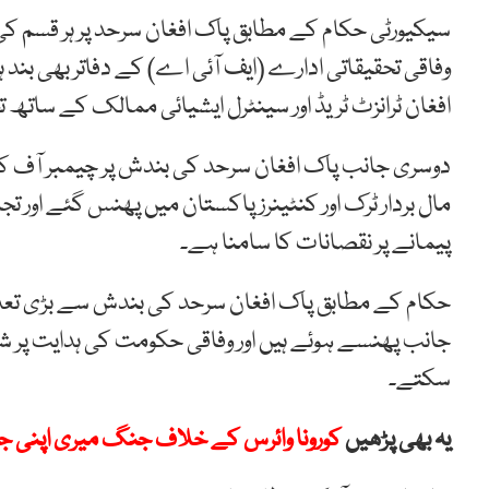
سیکیورٹی حکام کے مطابق پاک افغان سرحد پر ہر قسم کی
وفاقی تحقیقاتی ادارے (ایف آئی اے) کے دفاتر بھی بند
افغان ٹرانزٹ ٹریڈ اور سینٹرل ایشیائی ممالک کے ساتھ 
دوسری جانب پاک افغان سرحد کی بندش پر چیمبر آف ک
مال بردار ٹرک اور کنٹینرز پاکستان میں پھنس گئے اور 
پیمانے پر نقصانات کا سامنا ہے۔
حکام کے مطابق پاک افغان سرحد کی بندش سے بڑی تعداد
جانب پھنسے ہوئے ہیں اور وفاقی حکومت کی ہدایت پر ش
سکتے۔
یہ بھی پڑھیں
کورونا وائرس کے خلاف جنگ میری اپنی 