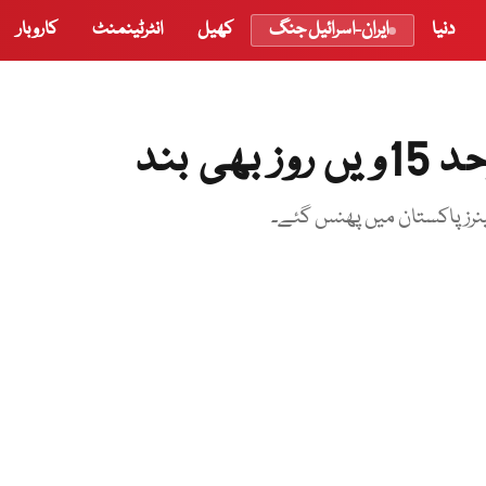
دنیا
ایران-اسرائیل جنگ
کھیل
انٹرٹینمنٹ
کاروبار
 بند
ینرز پاکستان میں پھنس گئے۔