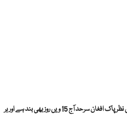
چمن: کورونا وائرس کے پھیلاؤ کے خدشے کے پیش نظر پاک افغان سرحد آج 15 ویں روز بھی بند ہے اور ہر