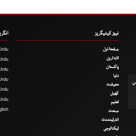
نیوز کیٹیگریز
انگر
صفحۂ اول
Urdu
تازہ ترین
Urdu
پاکستان
Urdu
دنیا
Urdu
اس
معیشت
Urdu
کھیل
Urdu
تعلیم
lish
صحت
انٹرٹینمنٹ
ٹیکنالوجی