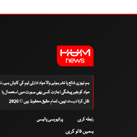
ہم نیوز پر شائع یا نشر ہونے والا مواد ادارتی ٹیم کی کاوش ہے۔ 
مواد کو بغیر پیشگی اجازت کسی بھی صورت میں استعمال یا
نقل کرنا درست نہیں۔ تمام حقوق محفوظ ہیں © 2026
رابطہ کریں
پرائیویسی پالیسی
ہمیں فالو کریں