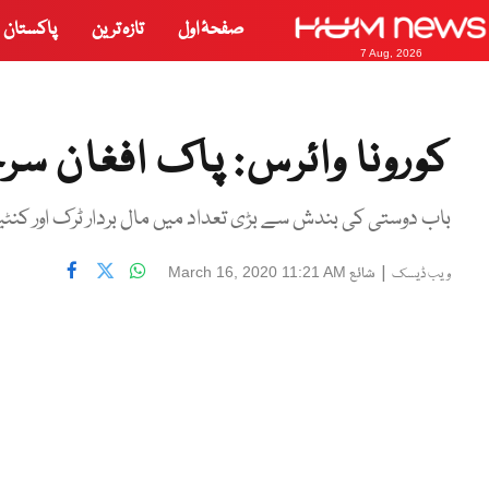
صفحۂ اول
تازہ ترین
پاکستان
7 Aug, 2026
کورونا وائرس: پاک افغان سرحد 15ویں روز بھی
باب دوستی کی بندش سے بڑی تعداد میں مال بردار ٹرک اور کنٹ
|
شائع
March 16, 2020 11:21 AM
ویب ڈیسک