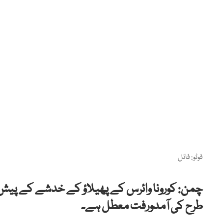
فوٹو: فائل
طرح کی آمدورفت معطل ہے۔