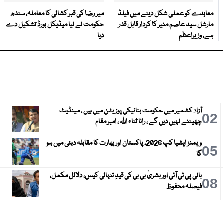
معاہدے کو عملی شکل دینے میں فیلڈ
میر رضا کی قبر کشائی کا معاملہ، سندھ
مارشل سید عاصم منیر کا کردار قابل قدر
حکومت نے نیا میڈیکل بورڈ تشکیل دے
ہے، وزیراعظم
دیا
آزاد کشمیر میں حکومت بنانیکی پوزیشن میں ہیں ، مینڈیٹ
3
02
چھیننے نہیں دیں گے ، رانا ثناء اللہ ، امیر مقام
ویمنز ایشیا کپ 2026، پاکستان اور بھارت کا مقابلہ دبئی میں ہو
6
05
گا
بانی پی ٹی آئی اور بشریٰ بی بی کی قیدِ تنہائی کیس، دلائل مکمل،
9
08
فیصلہ محفوظ