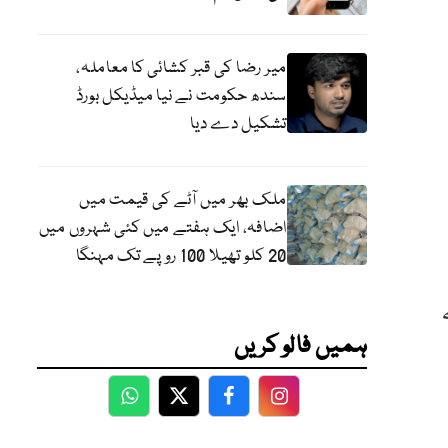
میر رضا کی قبر کشائی کا معاملہ،
سندھ حکومت نے نیا میڈیکل بورڈ
تشکیل دے دیا
ملک بھر میں آٹے کی قیمت میں
اضافہ، ایک ہفتے میں کئی شہروں میں
20 کلو تھیلا 100 روپے تک مہنگا
ہمیں فالو کریں
WhatsApp
Twitter
Facebook
Facebook