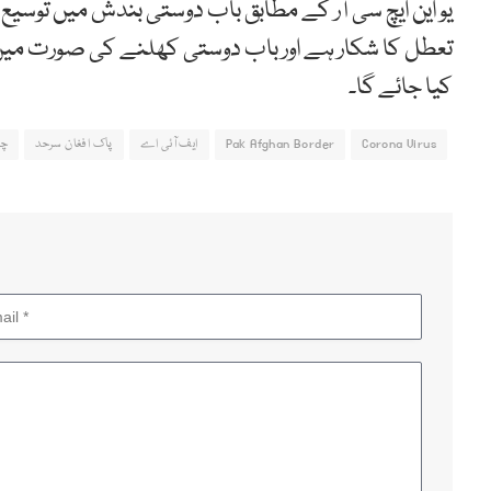
یو این ایچ سی آر کے مطابق باب دوستی بندش میں توسیع
تعطل کا شکار ہے اور باب دوستی کھلنے کی صورت میں 
کیا جائے گا۔
Corona Virus
Pak Afghan Border
ایف آئی اے
پاک افغان سرحد
چم