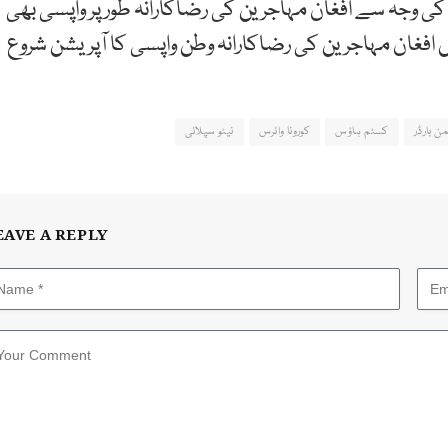
 کی وجہ سے افغان مہاجرین کی رضاکارانہ طور پر واپسی بھی
افغان مہاجرین کی رضاکارانہ وطن واپسی کا آپریشن شروع
ن بارڈر
کسٹم ہاؤس
کورونا وائرس
نیٹو سپلائی
EAVE A REPLY