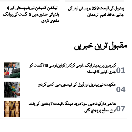
الیکشن کمیشن نے بلوچستان کے 4
پیٹرول کی قیمت 228 روپے فی لیٹر کی
بلدیاتی حلقوں میں 9 اگست کی پولنگ
جائے، حافظ نعیم الرحمان
ملتوی کردی
مقبول ترین خبریں
کیریبین پریمیئر لیگ ، قومی کرکٹرز کو این او سی 19 اگست کو
01
جاری کرنے کا فیصلہ
حکومت نے پیٹرول اور ڈیزل کی قیمتوں میں کمی کر دی
04
عالمی مارکیٹ میں سونا مزید مہنگا ، قیمت 7 ہفتوں کی بلند
07
ترین سطح پر پہنچ گئی