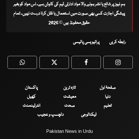
ہم نیوز پر شائع یا نشر ہونے والا مواد ادارتی ٹیم کی کاوش ہے۔ اس مواد کو بغیر
پیشگی اجازت کسی بھی صورت میں استعمال یا نقل کرنا درست نہیں۔ تمام
حقوق محفوظ ہیں © 2026
رابطہ کریں
پرائیویسی پالیسی
WhatsApp
Twitter
Facebook
Faceboo
صفحۂ اول
تازہ ترین
پاکستان
دنیا
معیشت
کھیل
تعلیم
صحت
انٹرٹینمنٹ
ٹیکنالوجی
دلچسپ و عجیب
Pakistan News in Urdu