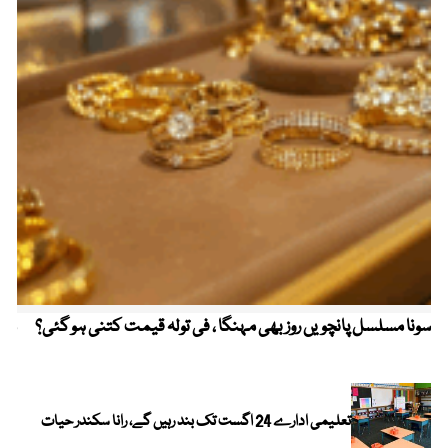
سونا مسلسل پانچویں روز بھی مہنگا ، فی تولہ قیمت کتنی ہو گئی؟
مکہ
ایر
تعلیمی ادارے 24 اگست تک بند رہیں گے، رانا سکندر حیات