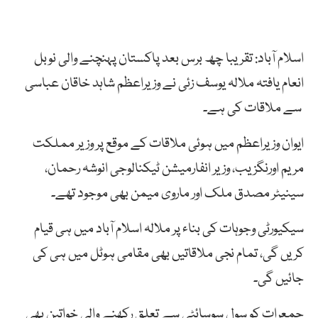
اسلام آباد: تقریبا چھ برس بعد پاکستان پہنچنے والی نوبل
انعام یافتہ ملالہ یوسف زئی نے وزیراعظم شاہد خاقان عباسی
سے ملاقات کی ہے۔
ایوان وزیراعظم میں ہوئی ملاقات کے موقع پر وزیر مملکت
مریم اورنگزیب، وزیر انفارمیشن ٹیکنالوجی انوشہ رحمان،
سینیٹر مصدق ملک اور ماروی میمن بھی موجود تھے۔
سیکیورٹی وجوہات کی بناء پر ملالہ اسلام آباد میں ہی قیام
کریں گی، تمام نجی ملاقاتیں بھی مقامی ہوٹل میں ہی کی
جائیں گی۔
جمعرات کو سول سوسائٹی سے تعلق رکھنے والی خواتین بھی