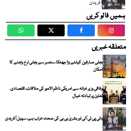
آفریدی
ہمیں فالو کریں
WhatsApp
Twitter
Facebook
Faceboo
متعلقہ خبریں
بجلی صارفین کیلئے بڑا جھٹکا، ستمبر سے بجلی نرخ بڑھنے کا
امکان
وفاقی وزیر خزانہ سے امریکی ناظم الامور کی ملاقات، اقتصادی
تعاون پر تبادلہ خیال
بانی پی ٹی آئی اور بشریٰ بی بی کی صحت خراب ہے، سہیل آفریدی