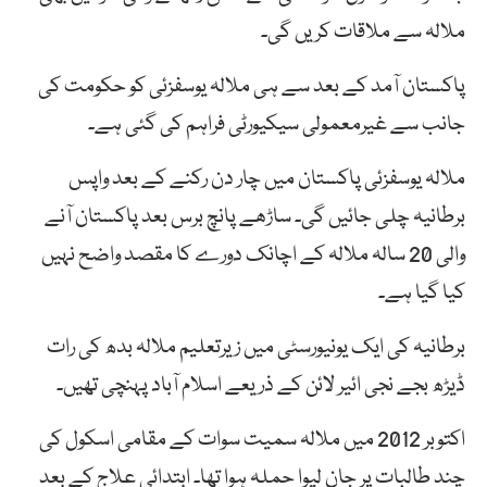
ملالہ سے ملاقات کریں گی۔
پاکستان آمد کے بعد سے ہی ملالہ یوسفزئی کو حکومت کی
جانب سے غیرمعمولی سیکیورٹی فراہم کی گئی ہے۔
ملالہ یوسفزئی پاکستان میں چار دن رکنے کے بعد واپس
برطانیہ چلی جائیں گی۔ ساڑھے پانچ برس بعد پاکستان آنے
والی 20 سالہ ملالہ کے اچانک دورے کا مقصد واضح نہیں
کیا گیا ہے۔
برطانیہ کی ایک یونیورسٹی میں زیرتعلیم ملالہ بدھ کی رات
ڈیڑھ بجے نجی ائیر لائن کے ذریعے اسلام آباد پہنچی تھیں۔
اکتوبر 2012 میں ملالہ سمیت سوات کے مقامی اسکول کی
چند طالبات پر جان لیوا حملہ ہوا تھا۔ ابتدائی علاج کے بعد