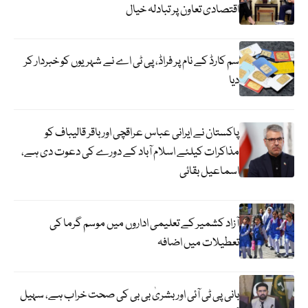
اقتصادی تعاون پر تبادلہ خیال
سم کارڈ کے نام پر فراڈ، پی ٹی اے نے شہریوں کو خبردار کر
دیا
پاکستان نے ایرانی عباس عراقچی اورباقر قالیباف کو
مذاکرات کیلئے اسلام آباد کے دورے کی دعوت دی ہے،
اسماعیل بقائی
آزاد کشمیر کے تعلیمی اداروں میں موسم گرما کی
تعطیلات میں اضافہ
بانی پی ٹی آئی اور بشریٰ بی بی کی صحت خراب ہے، سہیل