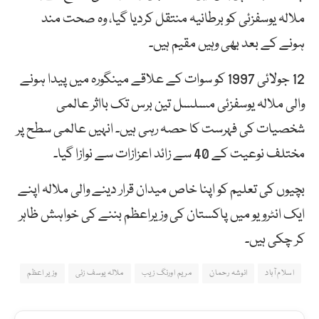
ملالہ یوسفزئی کو برطانیہ منتقل کردیا گیا، وہ صحت مند
ہونے کے بعد بھی وہیں مقیم ہیں۔
12 جولائی 1997 کو سوات کے علاقے مینگورہ میں پیدا ہونے
والی ملالہ یوسفزئی مسلسل تین برس تک بااثر عالمی
شخصیات کی فہرست کا حصہ رہی ہیں۔ انہیں عالمی سطح پر
مختلف نوعیت کے 40 سے زائد اعزازات سے نوازا گیا۔
بچیوں کی تعلیم کو اپنا خاص میدان قرار دینے والی ملالہ اپنے
ایک انٹرویو میں پاکستان کی وزیراعظم بننے کی خواہش ظاہر
کر چکی ہیں۔
اسلام آباد
انوشہ رحمان
مریم اورنگ زیب
ملالہ یوسف زئی
وزیر اعظم