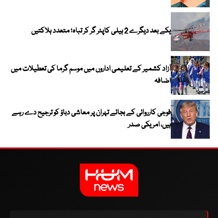
یکے بعد دیگرے 2 ہیلی کاپٹر گر کر تباہ؛ متعدد ہلاکتیں
آزاد کشمیر کے تعلیمی اداروں میں موسم گرما کی تعطیلات میں
اضافہ
فوجی کارروائی کے بجائے تہران پر معاشی دباؤ کو ترجیح دے رہے
ہیں، امریکی صدر