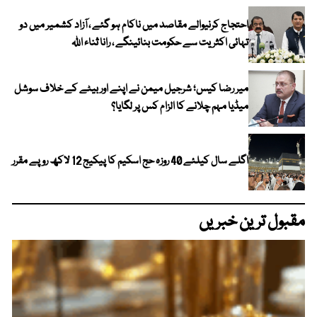
احتجاج کرنیوالے مقاصد میں ناکام ہو گئے ، آزاد کشمیر میں دو
تہائی اکثریت سے حکومت بنائینگے ، رانا ثناء اللہ
میر رضا کیس؛ شرجیل میمن نے اپنے اور بیٹے کے خلاف سوشل
میڈیا مہم چلانے کا الزام کس پر لگایا؟
اگلے سال کیلئے 40 روزہ حج اسکیم کا پیکیج 12 لاکھ روپے مقرر
مقبول ترین خبریں