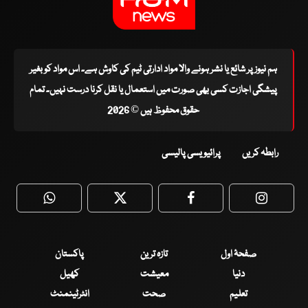
ہم نیوز پر شائع یا نشر ہونے والا مواد ادارتی ٹیم کی کاوش ہے۔ اس مواد کو بغیر
پیشگی اجازت کسی بھی صورت میں استعمال یا نقل کرنا درست نہیں۔ تمام
حقوق محفوظ ہیں © 2026
رابطہ کریں
پرائیویسی پالیسی
WhatsApp
Twitter
Facebook
Faceboo
صفحۂ اول
تازہ ترین
پاکستان
دنیا
معیشت
کھیل
تعلیم
صحت
انٹرٹینمنٹ