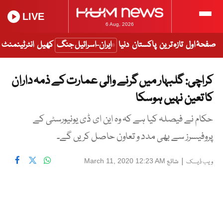
LIVE
6 Aug, 2026
صفحۂ اول
تازہ ترین
پاکستان
دنیا
ایران-اسرائیل جنگ
کھیل
انٹرٹینمنٹ
کراچی: گلبہار میں گرنے والی عمارت کے ذمہ داران
کا تعین نہیں ہوسکا
حکام نے فیصلہ کیا ہے کہ وہ این ای ڈی یونیورسٹی کے
پروفیسرز سے بھی مدد و تعاون حاصل کریں گے۔
|
شائع
March 11, 2020 12:23 AM
ویب ڈیسک