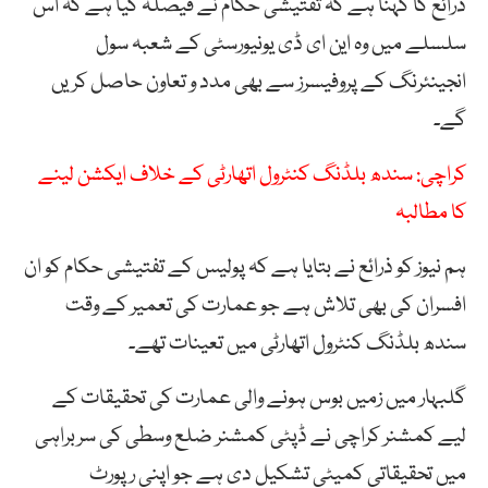
ذرائع کا کہنا ہے کہ تفتیشی حکام نے فیصلہ کیا ہے کہ اس
سلسلے میں وہ این ای ڈی یونیورسٹی کے شعبہ سول
انجینئرنگ کے پروفیسرز سے بھی مدد و تعاون حاصل کریں
گے۔
کراچی: سندھ بلڈنگ کنٹرول اتھارٹی کے خلاف ایکشن لینے
کا مطالبہ
ہم نیوز کو ذرائع نے بتایا ہے کہ پولیس کے تفتیشی حکام کو ان
افسران کی بھی تلاش ہے جو عمارت کی تعمیر کے وقت
سندھ بلڈنگ کنٹرول اتھارٹی میں تعینات تھے۔
گلبہار میں زمیں بوس ہونے والی عمارت کی تحقیقات کے
لیے کمشنر کراچی نے ڈپٹی کمشنر ضلع وسطی کی سربراہی
میں تحقیقاتی کمیٹی تشکیل دی ہے جو اپنی رپورٹ