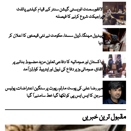
لاانفورسمنٹ انویسٹی گیشن سنٹر کے قیام کیلئے پائلٹ
پراجیکٹ شروع کرنے کا فیصلہ
پیٹرول مہنگا، ڈیزل سستا، حکومت نے نئی قیمتوں کا اعلان کر
دیا
پاکستان اور صومالیہ کا دفاعی تعاون مزید مضبوط بنانے پر
اتفاق، صومالی وزیر دفاع کی نیول اور ایئرہیڈ کوارٹرز آمد
میر رضا علی کی پوسٹ مارٹم رپورٹ پر سنگین اعتراضات، پولیس
سرجن کا ایس ایس پی کو لکھا گیا خط سامنے آ گیا
مقبول ترین خبریں