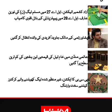
آزاد کشمیر الیکشن ، ایل اے 27 میں مسلم لیگ (ن) کی نورین
عارف ، ایل اے 28 میں پیپلز پارٹی کے بازل نقوی کامیاب
پشاور زلمی کے مالک جاوید آفریدی کی والدہ انتقال کر گئیں
عالمی منڈی میں خام تیل کی قیمتیں تین ہفتوں کی کم ترین
سطح پر آ گئیں
پی سی بی کا ایکشن، غیر منظور شدہ لیگ کھیلنے والے کرکٹرز
کیلئے سخت وارننگ