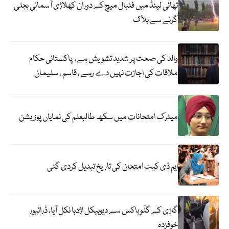
تھائی لینڈ میں فٹبال میچ کے دوران کھلاڑی آسمانی بجلی
گرنے سے ہلاک
والد کی صحت پر شدید تشویش ہے، پاکستانی حکام
ملاقات کی اجازت نہیں دے رہے ، قاسم ، سلیمان
میٹرک امتحانات میں سکھ طالبعلم کی نمایاں پوزیشن
ایم ڈی کیٹ امتحان کی تاریخ تبدیل کردی گئی
گاڑی کے گلَو باکس سے دیوہیکل اژدہا نکل آیا، ڈرائیور
خوفزدہ