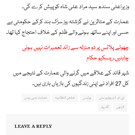
وزیراعلیٰ سندھ سید مراد علی شاہ کو پیش کرے گی۔
عمارت کے متاثرین نے گزشتہ روز سڑک بند کرکے حکومتی بے
حسی اور اپنے ساتھ ہونے والے ظلم کے خلاف احتجاج کیا تھا۔
چھوٹے پلاٹس پر دو منزلہ سے زائد تعمیرات نہیں ہونی
چاہئیں،ریسکیو حکام
شہر قائد کے علاقے میں گرنے والی عمارت کے نتیجے میں
کل 27 افراد نے اپنی زندگیوں کی بازیاں ہاری ہیں۔
این ای ڈی یونیورسٹی
پولیس
ضلعی انتظامیہ
عمارت زمیں بوس
کراچی
گلبہار
LEAVE A REPLY