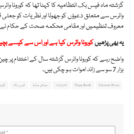
گزشتہ ماہ فیس بک انتظامیہ کا کہنا تھا کہ کورونا وائر
وائرس سے متعلق دعوؤں کو جھوٹا اور نظریات کو جعلی ق
معروف تنظیمیں اور مقامی محکمہ صحت کے حکام نے 
یہ بھی پڑھیں
کورونا وائرس کیا ہے اور اس سے کیسے بچی
ہزار 7 سو سے زائد اموات ہو چکی ہیں۔
Corona Virus
Face Book
اشتہارات
سوشل میڈیا
فیس بک
کورون