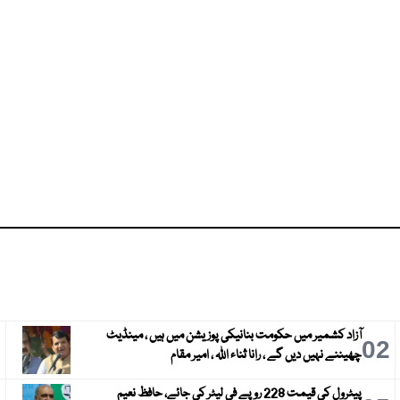
آزاد کشمیر میں حکومت بنانیکی پوزیشن میں ہیں ، مینڈیٹ
3
02
چھیننے نہیں دیں گے ، رانا ثناء اللہ ، امیر مقام
پیٹرول کی قیمت 228 روپے فی لیٹر کی جائے، حافظ نعیم