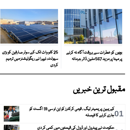
25 کلو واٹ تک کے سولر صارفین کو بڑی
بچوں کو خطرات سے بروقت آگاہ نہ کرنے
سہولت، نیپرا نے ریگولیشنز میں ترمیم
پر میٹا پر مزید 567 ملین ڈالر جرمانہ
کردی
مقبول ترین خبریں
کیریبین پریمیئر لیگ ، قومی کرکٹرز کو این او سی 19 اگست کو
01
جاری کرنے کا فیصلہ
حکومت نے پیٹرول اور ڈیزل کی قیمتوں میں کمی کر دی