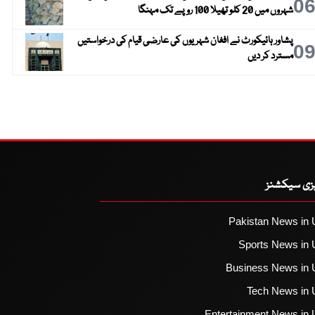
0
شہروں میں 20 کلو تھیلا 100 روپے تک مہنگا
پشاور ہائیکورٹ نے افغان شہریوں کی عارضی قیام کی درخواستیں
0
مسترد کر دیں
یزی سیکشنز
Pakistan News in 
Sports News in 
Business News in 
Tech News in 
Entertainment News in 