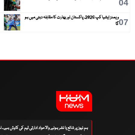
04
ویمنز ایشیا کپ 2026، پاکستان اور بھارت کا مقابلہ دبئی میں ہو
07
گا
ہم نیوز پر شائع یا نشر ہونے والا مواد ادارتی ٹیم کی کاوش ہے۔ 