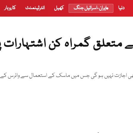
دنیا
ایران-اسرائیل جنگ
کھیل
انٹرٹینمنٹ
کاروبار
 متعلق گمراہ کن اشتہارات پ
ھی اجازت نہیں ہو گی جس میں ماسک کے استعمال سے وائرس کے