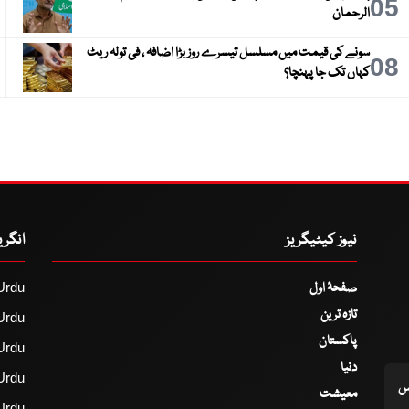
6
05
الرحمان
سونے کی قیمت میں مسلسل تیسرے روز بڑا اضافہ ، فی تولہ ریٹ
9
08
کہاں تک جا پہنچا؟
نیوز کیٹیگریز
انگر
صفحۂ اول
Urdu
تازہ ترین
Urdu
پاکستان
Urdu
دنیا
Urdu
اس
معیشت
Urdu