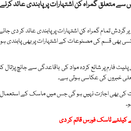
سے متعلق گمراہ کن اشتہارات پر پابندی عائد کرنے
 گردش تمام گمراہ کن اشتہارات پر پابندی عائد کر دی جائے
کسی بھی قسم کی مصنوعات کے اشتہارات پر بھی پابندی ہو
یٹ فارم پر شائع کردہ مواد کی باقاعدگی سے جانچ پڑتال کا
جعلی خبروں کی عکاسی ہوتی ہے۔
ت کی بھی اجازت نہیں ہو گی جس میں ماسک کے استعمال
نے کیلئے ٹاسک فورس قائم کر دی