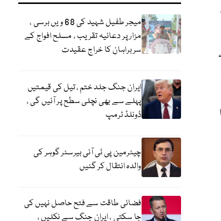
میجر طفیل شہید کی 68 ویں برسی ،
مزار پر دعائیہ تقریب ، مسلح افواج کے
سربراہان کا خراج عقیدت
ایران جنگ جلد ختم ، تیل کی قیمتیں
پہلے سے بھی نچلی سطح پر آئیں گی ،
ڈونلڈ ٹرمپ
چیئرمین پی ٹی آئی بیرسٹر گوہر کی
والدہ انتقال کر گئیں
فضائی طاقت سے فتح حاصل نہیں کی
جا سکتی ، ایران جنگ سے نکلیں ،