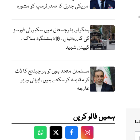
امریکی جنرل کا صدر ٹرمپ کو مشورہ
ہنگو اور بلوچستان میں سکیورٹی فورسز
کی کارروائیاں ، 10دہشتگرد ہلاک ،
کیپٹن شہید
مسلمان متحد ہوں تو ہر چیلنج کا ڈٹ
کر مقابلہ کر سکتے ہیں، ایرانی وزیر
خارجہ
ہمیں فالو کریں
L
WhatsApp
Twitter
Facebook
Facebook