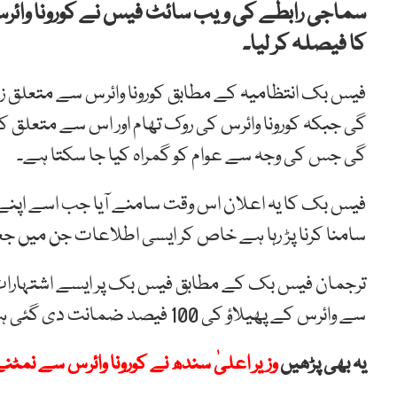
سماجی رابطے کی ویب سائٹ فیس نے کورونا وائرس 
کا فیصلہ کر لیا۔
فیس بک انتظامیہ کے مطابق کورونا وائرس سے متعلق زیر
گی جبکہ کورونا وائرس کی روک تھام اور اس سے متعلق 
گی جس کی وجہ سے عوام کو گمراہ کیا جا سکتا ہے۔
فیس بک کا یہ اعلان اس وقت سامنے آیا جب اسے اپنے پل
سامنا کرنا پڑ رہا ہے خاص کر ایسی اطلاعات جن میں 
ترجمان فیس بک کے مطابق فیس بک پر ایسے اشتہارا
سے وائرس کے پھیلاؤ کی 100 فیصد ضمانت دی گئی ہو۔
یہ بھی پڑھیں
وزیر اعلیٰ سندھ نے کورونا وائرس سے نمٹ