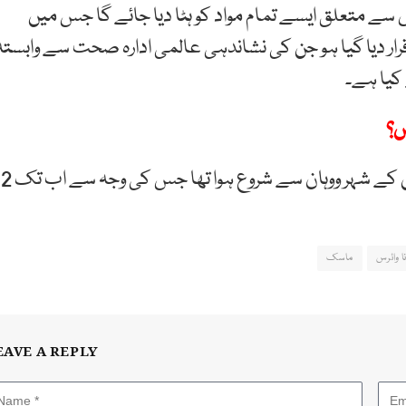
س سے متعلق ایسے تمام مواد کو ہٹا دیا جائے گا جس میں
رار دیا گیا ہو جن کی نشاندہی عالمی ادارہ صحت سے وابستہ
کیا ہے۔
ں؟
واضح رہے کہ کورونا وائرس گزشتہ سال کے اختتام پر چین کے شہر ووہان سے شروع ہوا تھا جس کی وجہ سے اب تک 2
ا وائرس
ماسک
EAVE A REPLY