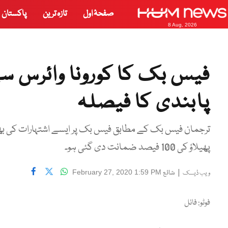
صفحۂ اول
تازہ ترین
پاکستان
8 Aug, 2026
فیس بک کا کورونا وائرس سے
پابندی کا فیصلہ
ترجمان فیس بک کے مطابق فیس بک پر ایسے اشتہارات کی ب
پھیلاؤ کی 100 فیصد ضمانت دی گئی ہو۔
|
شائع
February 27, 2020 1:59 PM
ویب ڈیسک
فوٹو: فائل