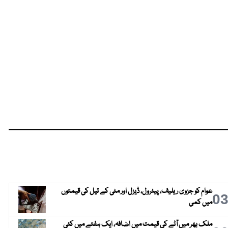
عوام کو جزوی ریلیف، پیٹرول، ڈیزل اور مٹی کے تیل کی قیمتوں
0
میں کمی
ملک بھر میں آٹے کی قیمت میں اضافہ، ایک ہفتے میں کئی