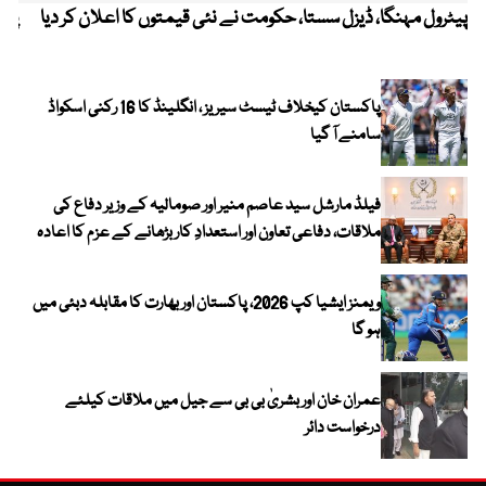
پیٹرول مہنگا، ڈیزل سستا، حکومت نے نئی قیمتوں کا اعلان کر دیا
پنج
پاکستان کیخلاف ٹیسٹ سیریز ، انگلینڈ کا 16 رکنی اسکواڈ
سامنے آ گیا
فیلڈ مارشل سید عاصم منیر اور صومالیہ کے وزیر دفاع کی
ملاقات، دفاعی تعاون اور استعدادِ کار بڑھانے کے عزم کا اعادہ
ویمنز ایشیا کپ 2026، پاکستان اور بھارت کا مقابلہ دبئی میں
ہو گا
عمران خان اور بشریٰ بی بی سے جیل میں ملاقات کیلئے
درخواست دائر