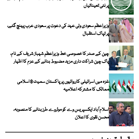
پر نئی تعیناتیاں
وزیراعظم سعودی ولی عہد کی دعوت پر سعودی عرب پہنچ گئے،
پر تپاک استقبال
چین کے صدر کا خصوصی خط وزیراعظم شہباز شریف کے نام،
پاک چین شراکت داری مزید مضبوط بنانے کے عزم کا اظہار
غزہ میں اسرائیلی کارروائیوں پر پاکستان سمیت 8 اسلامی
ممالک کا مشترکہ اعلامیہ
اسلام آباد ایکسپریس وے کو موٹروے طرز بنانے کا منصوبہ،
محسن نقوی کا اعلان