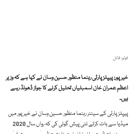
فوٹو: فائل
خیر پور: پیپلز پارٹی رہنما منظور حسین وسان نے کہا ہے کہ وزیر
اعظم عمران خان اسمبلیاں تحلیل کرنے کا جواز ڈھونڈ رہے
ہیں۔
پیپلز پارٹی کے سینئر رہنما منظور حسین وسان نے خیرپور میں
میڈیا سے بات کرتے نئی پیش گوئی کی کہ رواں سال 2020