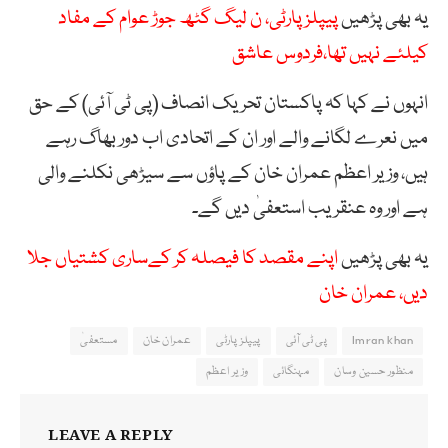
یہ بھی پڑھیں
پیپلزپارٹی، ن لیگ گٹھ جوڑ عوام کے مفاد
کیلئے نہیں تھا،فردوس عاشق
انہوں نے کہا کہ پاکستان تحریک انصاف (پی ٹی آئی) کے حق
میں نعرے لگانے والے اور ان کے اتحادی اب دور بھاگ رہے
ہیں، وزیر اعظم عمران خان کے پاؤں سے سیڑھی نکلنے والی
ہے اور وہ عنقریب استعفیٰ دیں گے۔
یہ بھی پڑھیں
اپنے مقصد کا فیصلہ کر کےساری کشتیاں جلا
دیں، عمران خان
Imran khan
پی ٹی آئی
پیپلز پارٹی
عمران خان
مستعفیٰ
منظور حسین وسان
مہنگائی
وزیر اعظم
LEAVE A REPLY