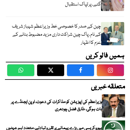
گئے، پر تپاک استقبال
چین کے صدر کا خصوصی خط وزیراعظم شہباز شریف
کے نام، پاک چین شراکت داری مزید مضبوط بنانے کے
عزم کا اظہار
ہمیں فالو کریں
WhatsApp
Twitter
Facebook
Faceboo
متعلقہ خبریں
وزیراعظم کی اپوزیشن کو مذاکرات کی دعوت، اوپن ایجنڈے پر
بات ہوگی، طارق فضل چودھری
بیوروکریسی میں بڑے پیمانے پر تقرر و تبادلے، متعدد اہم عہدوں