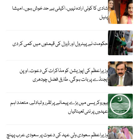
شادی کا کوئی ارادہ نہیں، اکیلی بے حد خوش ہوں، امیشا
پٹیل
حکومت نے پیٹرول اور ڈیزل کی قیمتوں میں کمی کر دی
وزیراعظم کی اپوزیشن کو مذاکرات کی دعوت، اوپن
ایجنڈے پر بات ہوگی، طارق فضل چودھری
بیوروکریسی میں بڑے پیمانے پر تقرر و تبادلے، متعدد اہم
عہدوں پر نئی تعیناتیاں
وزیراعظم سعودی ولی عہد کی دعوت پر سعودی عرب پہنچ