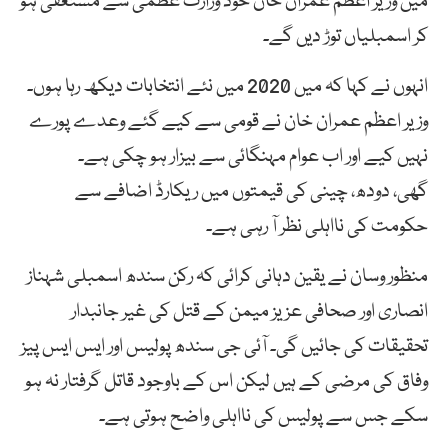
میں وزیر اعظم عمران خان خود وزارت عظمیٰ سے مستعفیٰ ہو
کر اسمبلیاں توڑ دیں گے۔
انہوں نے کہا کہ میں 2020 میں نئے انتخابات دیکھ رہا ہوں۔
وزیر اعظم عمران خان نے قومی سے کیے گئے وعدے پورے
نہیں کیے اور اب عوام مہنگائی سے بیزار ہو چکی ہے۔
گھی، دودھ، چینی کی قیمتوں میں ریکارڈ اضافے سے
حکومت کی نااہلی نظر آ رہی ہے۔
منظور وسان نے یقین دہانی کرائی کہ رکن سندھ اسمبلی شہناز
انصاری اور صحافی عزیز میمن کے قتل کی غیر جانبدار
تحقیقات کی جائیں گی۔ آئی جی سندھ پولیس اور ایس ایس پیز
وفاق کی مرضی کے ہیں لیکن اس کے باوجود قاتل گرفتار نہ ہو
سکے جس سے پولیس کی نااہلی واضح ہوتی ہے۔