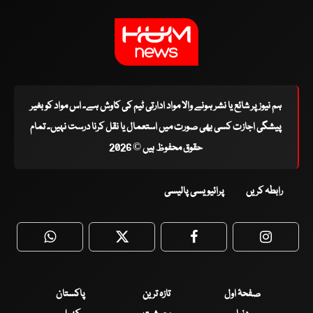
ہم نیوز پر شائع یا نشر ہونے والا مواد ادارتی ٹیم کی کاوش ہے۔ اس مواد کو بغیر
پیشگی اجازت کسی بھی صورت میں استعمال یا نقل کرنا درست نہیں۔ تمام
حقوق محفوظ ہیں © 2026
رابطہ کریں
پرائیویسی پالیسی
WhatsApp
Twitter
Facebook
Faceboo
صفحۂ اول
تازہ ترین
پاکستان