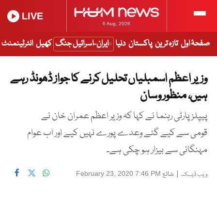
LIVE
6 Aug, 2026
صفحۂ اول
تازہ ترین
پاکستان
دنیا
ایران-اسرائیل جنگ
کھیل
انٹرٹینمنٹ
وزیر اعظم اسمبلیاں تحلیل کرنے کا جواز ڈھونڈ رہے
ہیں، منظور وسان
پیپلز پارٹی رہنما نے کہا کہ وزیر اعظم عمران خان نے
قومی سے کیے گئے وعدے پورے نہیں کیے اور اب عوام
مہنگائی سے بیزار ہو چکی ہے۔
|
شائع
February 23, 2020 7:46 PM
ویب ڈیسک