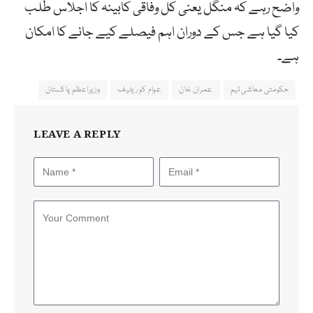
واضح رہے کہ منگل یعنی کل وفاقی کابینہ کا اجلاس طلب
کیا گیا ہے جس کے دوران اہم فیصلے کیے جانے کا امکان
ہے۔
حکومتی معاشی ٹیم
عمران خان
عوام کو ریلیف
وزیراعظم پاکستان
LEAVE A REPLY