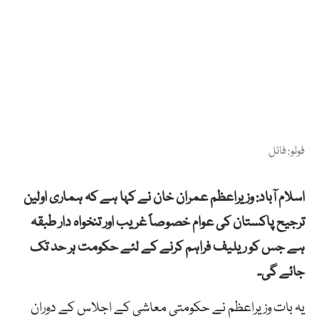
فوٹو: فائل
اسلام آباد: وزیراعظم عمران خان نے کہا ہے کہ ہماری اولین
ترجیح پاکستان کی عوام خصوصاً غریب اور تنخواہ دار طبقہ
ہے جس کو ریلیف فراہم کرنے کے لئے حکومت ہر حد تک
جائے گی۔
یہ بات وزیراعظم نے حکومتی معاشی کے اجلاس کے دوران