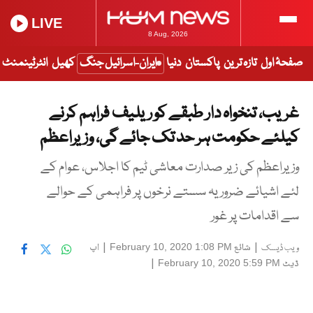
LIVE
8 Aug, 2026
صفحۂ اول
تازہ ترین
پاکستان
دنیا
ایران-اسرائیل جنگ
کھیل
انٹرٹینمنٹ
غریب، تنخواہ دار طبقے کو ریلیف فراہم کرنے
کیلئے حکومت ہر حد تک جائے گی، وزیراعظم
وزیراعظم کی زیر صدارت معاشی ٹیم کا اجلاس، عوام کے
لئے اشیائے ضروریہ سستے نرخوں پر فراہمی کے حوالے
سے اقدامات پر غور
|
شائع
|
اپ
February 10, 2020 1:08 PM
ویب ڈیسک
ڈیٹ
|
February 10, 2020 5:59 PM