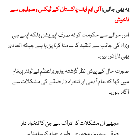
یہ بھی جانیں:
آئی ایم ایف پاکستان کے ٹیکس وصولیوں سے
ناخوش
اس حوالے سے حکومت کو نہ صرف اپوزیشن بلکہ اپنے ہی
وزراء کی جانب سے تنقید کا سامنا کرنا پڑ رہا ہے جبکہ اتحادی
بھی ناراض ہیں۔
صورت حال کے پیش نظر گزشتہ روز وزیراعظم نے ٹوئٹر پیغام
میں کہا کہ عام آدمی اور تنخواہ دار طبقے کی مشکلات سے
آگاہ ہوں۔
مجھے ان مشکلات کا ادراک ہے جن کا تنخواہ دار
طبقے سمیت مجموعی طور پر عوام کو سامنا ہے