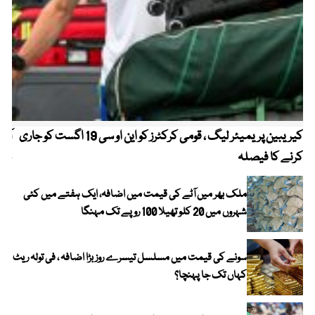
کیریبین پریمیئر لیگ ، قومی کرکٹرز کو این او سی 19 اگست کو جاری
آز
کرنے کا فیصلہ
چھی
ملک بھر میں آٹے کی قیمت میں اضافہ، ایک ہفتے میں کئی
شہروں میں 20 کلو تھیلا 100 روپے تک مہنگا
سونے کی قیمت میں مسلسل تیسرے روز بڑا اضافہ ، فی تولہ ریٹ
کہاں تک جا پہنچا؟