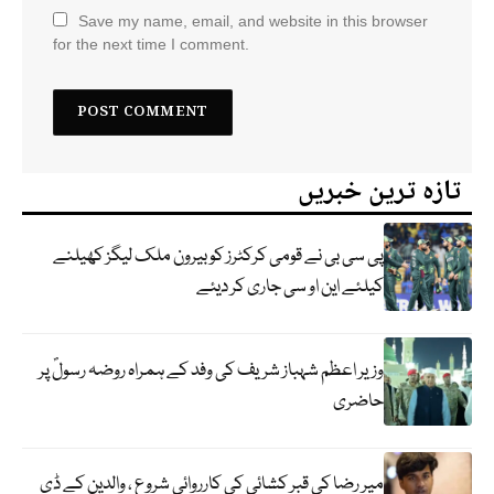
Save my name, email, and website in this browser
for the next time I comment.
تازہ ترین خبریں
پی سی بی نے قومی کرکٹرز کو بیرون ملک لیگز کھیلنے
کیلئے این او سی جاری کر دیئے
وزیر اعظم شہباز شریف کی وفد کے ہمراہ روضہ رسولؐ پر
حاضری
میر رضا کی قبر کشائی کی کارروائی شروع ، والدین کے ڈی