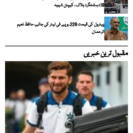
10دہشتگرد ہلاک ، کیپٹن شہید
پیٹرول کی قیمت 228 روپے فی لیٹر کی جائے، حافظ نعیم
الرحمان
مقبول ترین خبریں