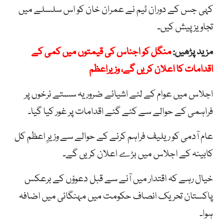
کہی جس کے دوران ٹیم نے عمران خان کو اس سلسلے میں
تجاویز پیش کیں۔
مزید پڑھیں:
منگل کو اجناس کی قیمتوں میں کمی کے
اقدامات کا اعلان کریں گے، وزیراعظم
اجلاس میں عوام کے لئے اشیائے ضروریہ سستے نرخوں پر
فراہمی کے حوالے سے کئے گئے اقدامات پر غور کیا گیا۔
عام آدمی کو ریلیف فراہم کرنے کے حوالے سے وزیرِ اعظم کل
کابینہ کے اجلاس میں بڑے اعلان کریں گے۔
خیال رہے کہ اقتدار میں آنے سے قبل دعوؤں کے برعکس
پاکستان تحریک انصاف حکومت میں مہنگائی میں اضافہ
ہوا۔