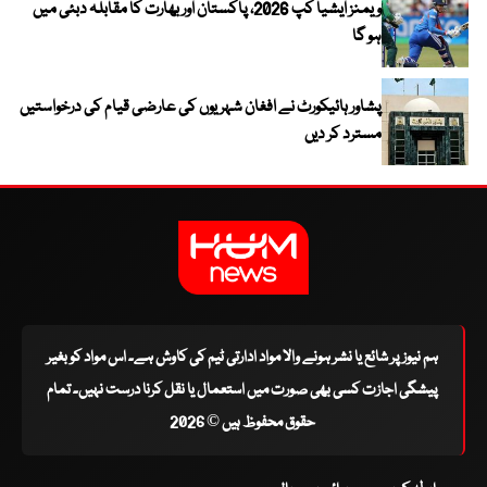
ویمنز ایشیا کپ 2026، پاکستان اور بھارت کا مقابلہ دبئی میں
ہو گا
پشاور ہائیکورٹ نے افغان شہریوں کی عارضی قیام کی درخواستیں
مسترد کر دیں
ہم نیوز پر شائع یا نشر ہونے والا مواد ادارتی ٹیم کی کاوش ہے۔ اس مواد کو بغیر
پیشگی اجازت کسی بھی صورت میں استعمال یا نقل کرنا درست نہیں۔ تمام
حقوق محفوظ ہیں © 2026