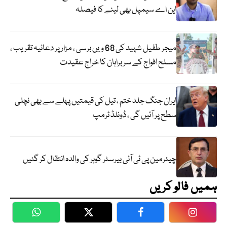
این اے سیمپل بھی لینے کا فیصلہ
میجر طفیل شہید کی 68 ویں برسی ، مزار پر دعائیہ تقریب ،
مسلح افواج کے سربراہان کا خراج عقیدت
ایران جنگ جلد ختم ، تیل کی قیمتیں پہلے سے بھی نچلی
سطح پر آئیں گی ، ڈونلڈ ٹرمپ
چیئرمین پی ٹی آئی بیرسٹر گوہر کی والدہ انتقال کر گئیں
ہمیں فالو کریں
WhatsApp
Twitter
Facebook
Faceboo