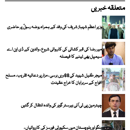
متعلقہ خبریں
وزیر اعظم شہباز شریف کی وفد کے ہمراہ روضہ رسولؐ پر حاضری
میر رضا کی قبر کشائی کی کارروائی شروع ، والدین کے ڈی این اے
سیمپل بھی لینے کا فیصلہ
میجر طفیل شہید کی 68 ویں برسی ، مزار پر دعائیہ تقریب ، مسلح
افواج کے سربراہان کا خراج عقیدت
چیئرمین پی ٹی آئی بیرسٹر گوہر کی والدہ انتقال کر گئیں
ہنگو اور بلوچستان میں سکیورٹی فورسز کی کارروائیاں ،