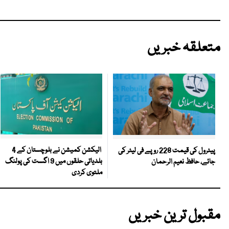
متعلقہ خبریں
الیکشن کمیشن نے بلوچستان کے 4
پیٹرول کی قیمت 228 روپے فی لیٹر کی
بلدیاتی حلقوں میں 9 اگست کی پولنگ
جائے، حافظ نعیم الرحمان
ملتوی کردی
مقبول ترین خبریں