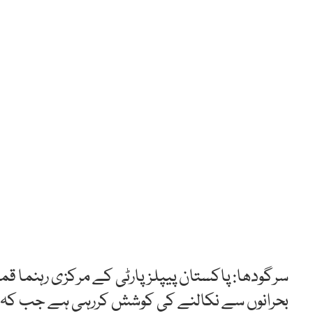
سرگودھا: پاکستان پیپلزپارٹی کے مرکزی رہنما قمر
بحرانوں سے نکالنے کی کوشش کررہی ہے جب کہ م