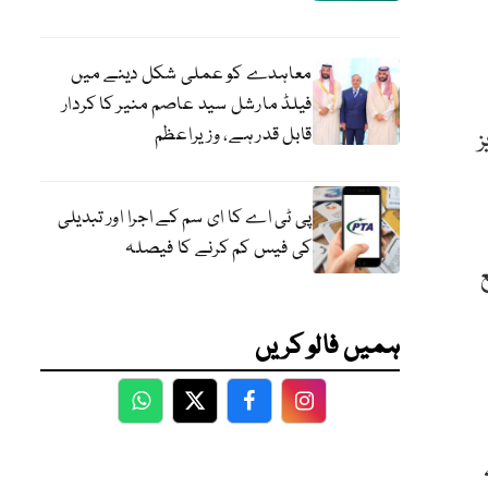
معاہدے کو عملی شکل دینے میں
فیلڈ مارشل سید عاصم منیر کا کردار
قابل قدر ہے، وزیراعظم
ز
پی ٹی اے کا ای سم کے اجرا اور تبدیلی
کی فیس کم کرنے کا فیصلہ
60 دن ضائع
ہمیں فالو کریں
WhatsApp
Twitter
Facebook
Facebook