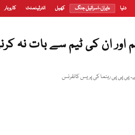
دنیا
ایران-اسرائیل جنگ
کھیل
انٹرٹینمنٹ
کاروبار
 اور ان کی ٹیم سے بات نہ کرن
۔ پی پی پی رہنما کی پریس کانفرنس