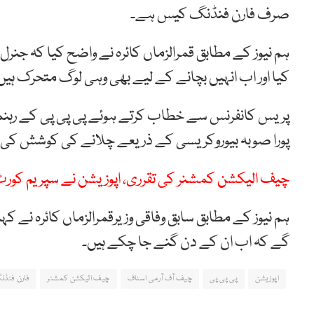
صرف فارن فنڈنگ کیس ہے۔
ہم نیوز کے مطابق قمرالزماں کائرہ نے واضح کیا کہ ج
کیا اور اب انہیں بچانے کے لیے بھی وہی لوگ متحرک ہیں
پریس کانفرنس سے خطاب کرتے ہوئے پی پی پی کے رہنما ن
پورا صوبہ بیوروکریسی کے ذریعے چلانے کی کوشش کی
چیف الیکشن کمشنر کی تقرری، اپوزیشن نے سپریم کورٹ
گے کہ اب ان کے دن گنے جا چکے ہیں۔
اپوزیشن
پی پی پی
چیف آف آرمی اسٹاف
چیف الیکشن کمشنر
فارن فنڈ