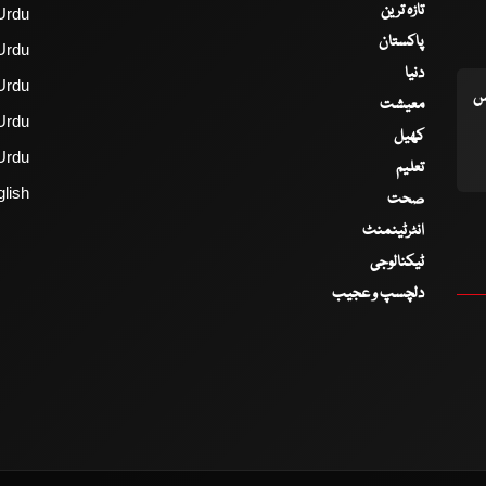
تازہ ترین
Urdu
پاکستان
Urdu
دنیا
Urdu
اس
معیشت
Urdu
کھیل
Urdu
تعلیم
lish
صحت
انٹرٹینمنٹ
ٹیکنالوجی
دلچسپ و عجیب