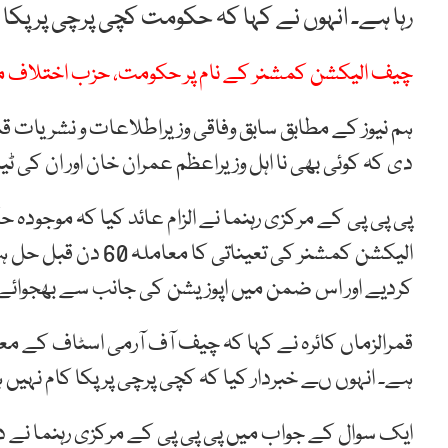
رہا ہے۔ انہوں نے کہا کہ حکومت کچی پرچی پر پکا
چیف الیکشن کمشنر کے نام پر حکومت، حزب اختلاف میں ا
ہم نیوز کے مطابق سابق وفاقی وزیراطلاعات و نشریات ق
دی کہ کوئی بھی نا اہل وزیراعظم عمران خان اور ان کی
پی پی پی کے مرکزی رہنما نے الزام عائد کیا کہ موجودہ
کردیے اور اس ضمن میں اپوزیشن کی جانب سے بھجوائے جا
قمرالزماں کائرہ نے کہا کہ چیف آف آرمی اسٹاف کے معام
ہے۔ انہوں ںے خبردار کیا کہ کچی پرچی پر پکا کام نہیں 
ایک سوال کے جواب میں پی پی پی کے مرکزی رہنما نے د