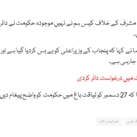
نرل مشرف کے خلاف کیس ہم نے نہیں موجودہ حکومت نے دائر
۔
ے کہا کہ پنجاب کے وزیراعلیٰ کو بے بس کردیا گیا ہے اور
 جارہی ہے۔
 میں درخواست دائر کردی
ہم نیوز کے مطابق سابق وفاقی وزیرقمرالزماں کائرہ نے کہا کہ 27 دسمبر کو لیاقت باغ میں حکومت کو واضح پیغام دیں
نگ کیس
قمرالزماں کائرہ