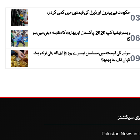
حکومت نے پیٹرول اور ڈیزل کی قیمتوں میں کمی کر دی
0
ویمنز ایشیا کپ 2026، پاکستان اور بھارت کا مقابلہ دبئی میں ہو
0
گا
سونے کی قیمت میں مسلسل تیسرے روز بڑا اضافہ ، فی تولہ ریٹ
0
کہاں تک جا پہنچا؟
یزی سیکشنز
Pakistan News in 