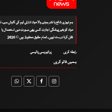
ہم نیوز پر شائع یا نشر ہونے والا مواد ادارتی ٹیم کی کاوش ہے۔ 
مواد کو بغیر پیشگی اجازت کسی بھی صورت میں استعمال یا
نقل کرنا درست نہیں۔ تمام حقوق محفوظ ہیں © 2026
رابطہ کریں
پرائیویسی پالیسی
ہمیں فالو کریں
WhatsApp
Twitter
Facebook
Facebook