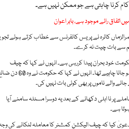
 کام کرنا چاہتی ہے جو ممکن نہیں ہے۔
تفاق رائے موجود ہے، بابر اعوان
مرالزماں کائرہ نے پریس کانفرنس سے خطاب کرتے ہوئے تجوی
 ٹیم سے بات چیت نہ کرے۔
 حکومت خود بحران پیدا کررہی ہے۔ انہوں نے کہا کہ چیف
الیکشن کمشنر کی تعیناتی کا معاملہ 60 دن قبل حل ہو جانا چاہیے تھا۔ انہوں نے کہا کہ حکومت نے وہ 
نے والے ناموں پر بھی کوئی بات نہیں کی۔
لے پر نا اہلی دکھانے کے بعد یہ دوسرا مسئلہ سامنے آیا
ہوتا ہے۔
عویٰ کیا کہ چیف الیکشن کمشنر کا معاملہ لٹکانے کی وجہ