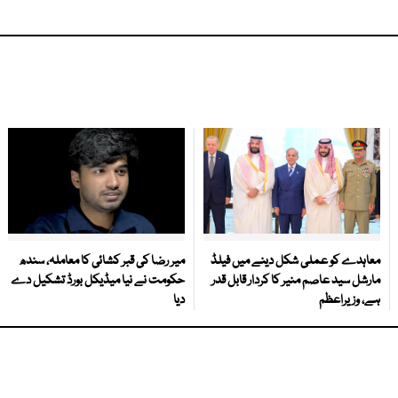
معاہدے کو عملی شکل دینے میں فیلڈ
میر رضا کی قبر کشائی کا معاملہ، سندھ
مارشل سید عاصم منیر کا کردار قابل قدر
حکومت نے نیا میڈیکل بورڈ تشکیل دے
ہے، وزیراعظم
دیا