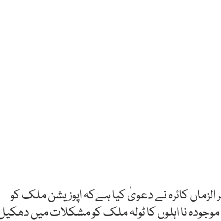
 الزماں کائرہ نے دعویٰ کیا ہےکہ اپوزیشن ملک کو
وجودہ نا اہلوں کا ٹولہ ملک کو مشکلات میں دھکیل