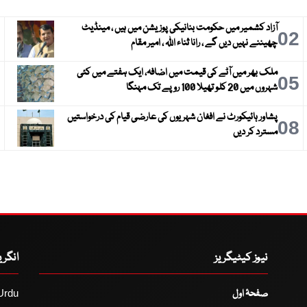
آزاد کشمیر میں حکومت بنانیکی پوزیشن میں ہیں ، مینڈیٹ
3
02
چھیننے نہیں دیں گے ، رانا ثناء اللہ ، امیر مقام
ملک بھر میں آٹے کی قیمت میں اضافہ، ایک ہفتے میں کئی
6
05
شہروں میں 20 کلو تھیلا 100 روپے تک مہنگا
پشاور ہائیکورٹ نے افغان شہریوں کی عارضی قیام کی درخواستیں
9
08
مسترد کر دیں
نیوز کیٹیگریز
انگر
صفحۂ اول
Urdu