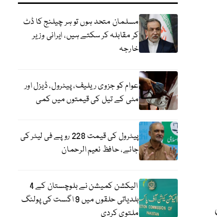
مسلمان متحد ہوں تو ہر چیلنج کا ڈٹ
کر مقابلہ کر سکتے ہیں، ایرانی وزیر
خارجہ
عوام کو جزوی ریلیف، پیٹرول، ڈیزل اور
مٹی کے تیل کی قیمتوں میں کمی
پیٹرول کی قیمت 228 روپے فی لیٹر کی
جائے، حافظ نعیم الرحمان
الیکشن کمیشن نے بلوچستان کے 4
بلدیاتی حلقوں میں 9 اگست کی پولنگ
ملتوی کردی