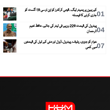
کیریبین پریمیئر لیگ ، قومی کرکٹرز کو این او سی 19 اگست کو
01
جاری کرنے کا فیصلہ
پیٹرول کی قیمت 228 روپے فی لیٹر کی جائے، حافظ نعیم
04
الرحمان
عوام کو جزوی ریلیف، پیٹرول، ڈیزل اور مٹی کے تیل کی قیمتوں
07
میں کمی