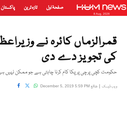
صفحۂ اول
تازہ ترین
پاکستان
8 Aug, 2026
قمرالزماں کائرہ نے وزیراعظم
کی تجویز دے دی
حکومت کچی پرچی پر پکا کام کرنا چاہتی ہے جو ممکن نہیں ہے
|
شائع
December 5, 2019 5:59 PM
ویب ڈیسک