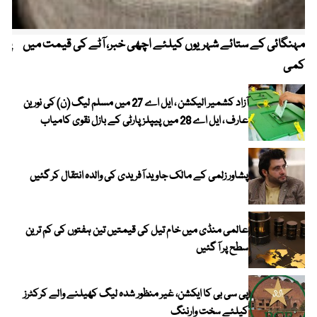
مہنگائی کے ستائے شہریوں کیلئے اچھی خبر، آٹے کی قیمت میں
پیٹ
کمی
آزاد کشمیر الیکشن ، ایل اے 27 میں مسلم لیگ (ن) کی نورین
عارف ، ایل اے 28 میں پیپلز پارٹی کے بازل نقوی کامیاب
پشاور زلمی کے مالک جاوید آفریدی کی والدہ انتقال کر گئیں
عالمی منڈی میں خام تیل کی قیمتیں تین ہفتوں کی کم ترین
سطح پر آ گئیں
پی سی بی کا ایکشن، غیر منظور شدہ لیگ کھیلنے والے کرکٹرز
کیلئے سخت وارننگ