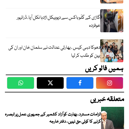
گاڑی کے گلَو باکس سے دیوہیکل اژدہا نکل آیا، ڈرائیور
خوفزدہ
دھوکا دہی کیس ، بھارتی عدالت نے سلمان خان اور ان کی
بہن کو طلب کر لیا
ہمیں فالو کریں
WhatsApp
Twitter
Facebook
Faceboo
متعلقہ خبریں
الزامات مسترد ، بھارت کو آزاد کشمیر کے جمہوری عمل پر تبصرہ
کرنے کا کوئی حق نہیں ، دفتر خارجہ