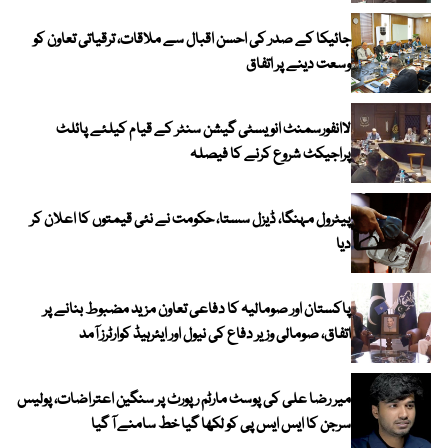
جائیکا کے صدر کی احسن اقبال سے ملاقات، ترقیاتی تعاون کو
وسعت دینے پر اتفاق
لاانفورسمنٹ انویسٹی گیشن سنٹر کے قیام کیلئے پائلٹ
پراجیکٹ شروع کرنے کا فیصلہ
پیٹرول مہنگا، ڈیزل سستا، حکومت نے نئی قیمتوں کا اعلان کر
دیا
پاکستان اور صومالیہ کا دفاعی تعاون مزید مضبوط بنانے پر
اتفاق، صومالی وزیر دفاع کی نیول اور ایئرہیڈ کوارٹرز آمد
میر رضا علی کی پوسٹ مارٹم رپورٹ پر سنگین اعتراضات، پولیس
سرجن کا ایس ایس پی کو لکھا گیا خط سامنے آ گیا