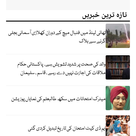
تازہ ترین خبریں
تھائی لینڈ میں فٹبال میچ کے دوران کھلاڑی آسمانی بجلی
گرنے سے ہلاک
والد کی صحت پر شدید تشویش ہے، پاکستانی حکام
ملاقات کی اجازت نہیں دے رہے ، قاسم ، سلیمان
میٹرک امتحانات میں سکھ طالبعلم کی نمایاں پوزیشن
ایم ڈی کیٹ امتحان کی تاریخ تبدیل کردی گئی