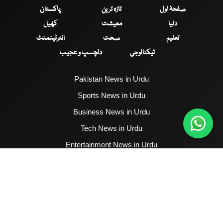
صفحۂ اول
تازہ ترین
پاکستان
دنیا
معیشت
کھیل
تعلیم
صحت
انٹرٹینمنٹ
ٹیکنالوجی
دلچسپ و عجیب
Pakistan News in Urdu
Sports News in Urdu
Business News in Urdu
Tech News in Urdu
Entertainment News in Urdu
Health News in Urdu
Hum News English