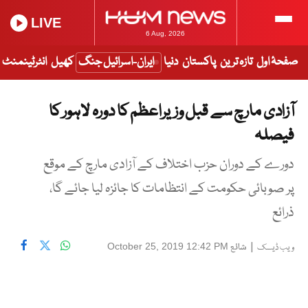
LIVE
6 Aug, 2026
صفحۂ اول
تازہ ترین
پاکستان
دنیا
ایران-اسرائیل جنگ
کھیل
انٹرٹینمنٹ
آزادی مارچ سے قبل وزیراعظم کا دورہ لاہور کا
فیصلہ
دورے کے دوران حزب اختلاف کے آزادی مارچ کے موقع
پر صوبائی حکومت کے انتظامات کا جائزہ لیا جائے گا،
ذرائع
|
شائع
October 25, 2019 12:42 PM
ویب ڈیسک