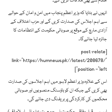
حکام سے بھی ملاقات کریں گے۔
انہوں نے بتایا کہ وزیر اعظم پنجاب میں امن و امان کے حوالے
سے اہم اجلاس کی صدارت کریں گے اور حزب اختلاف کے
آزادی مارچ کے موقع پر صوبائی حکومت کے انتظامات کا
جائزہ لیا جائےگا۔
[post-relate
link=”https://humnews.pk//latest/208678/”
position =”left”]
اس کے علاوہ وزیر اعظم لاہور میں اہم اجلاسوں کی صدارت
بھی کریں گے جبکہ ان کو ہاؤسنگ منصوبوں اور صوبائی
محکموں کی کارکردگی پر بریفنگ دی جائے گی۔
اس سے قبل وفاقی حکومت نے جمعیت علمائے اسلام (ف)