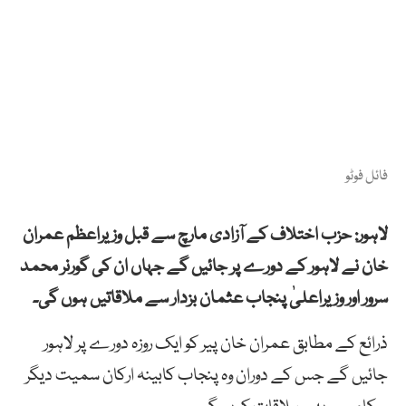
فائل فوٹو
لاہور: حزب اختلاف کے آزادی مارچ سے قبل وزیراعظم عمران
خان نے لاہور کے دورے پر جائیں گے جہاں ان کی گورنر محمد
سرور اور وزیراعلیٰ پنجاب عثمان بزدار سے ملاقاتیں ہوں گی۔
ذرائع کے مطابق عمران خان پیر کو ایک روزہ دورے پر لاہور
جائیں گے جس کے دوران وہ پنجاب کابینہ ارکان سمیت دیگر