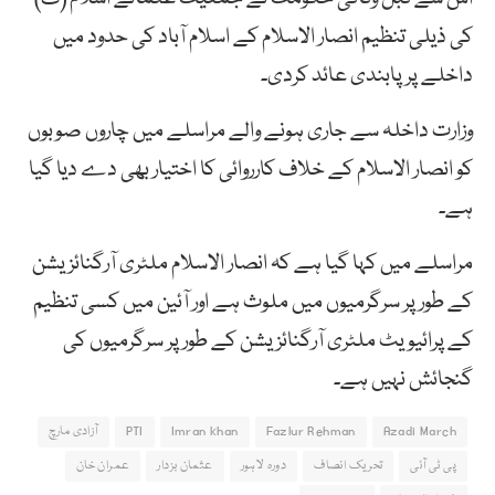
کی ذیلی تنظیم انصار الاسلام کے اسلام آباد کی حدود میں
داخلے پر پابندی عائد کردی۔
وزارت
داخلہ
سے
جاری
ہونے
والے
مراسلے میں
چاروں صوبوں
کو انصار الاسلام کے خلاف کارروائی کا اختیار بھی دے دیا گیا
ہے۔
مراسلے
میں
کہا
گیا
ہے
کہ
انصار
الاسلام
ملٹری
آرگنائزیشن
کے
طور
پر
سرگرمیوں
میں
ملوث
ہے اور آئین میں کسی تنظیم
کے پرائیویٹ ملٹری آرگنائزیشن کے طور پر سرگرمیوں کی
گنجائش نہیں ہے۔
Azadi March
Fazlur Rehman
Imran khan
PTI
آزادی مارچ
پی ٹی آئی
تحریک انصاف
دورہ لاہور
عثمان بزدار
عمران خان