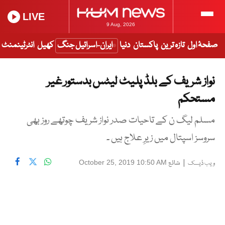
LIVE
9 Aug, 2026
صفحۂ اول
تازہ ترین
پاکستان
دنیا
ایران-اسرائیل جنگ
کھیل
انٹرٹینمنٹ
نواز شریف کے بلڈ پلیٹ لیٹس بدستور غیر
مستحکم
مسلم لیگ ن کے تاحیات صدر نواز شریف چوتھے روز بھی
سروسز اسپتال میں زیرِ علاج ہیں ۔
|
شائع
October 25, 2019 10:50 AM
ویب ڈیسک