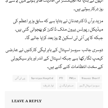
انہوں نے بتایا کہ انجیکشنز کی افادیت ظاہر ہونے میں 2 سے 3
روز درکار ہوتے ہیں۔
مزید برآں ڈاکٹرعدنان نے بتایا ہے کہ سابق وزیر اعظم کی
میڈیکل رپورٹس بیرون ملک ڈاکٹرز کو بھجوائی گئی ہیں،
جبکہ کا پی آئی ٹی اسکین 2 روز بعد کرایا جائے گا۔
دوسری جانب سروسز اسپتال کے باہر لیگی کارکنوں نے عارضی
کیمپ لگا رکھا ہے جبکہ اسپتال کے اندر اور باہر سیکیورٹی
کے سخت انتظامات کئے گئے ہیں۔
Nawaz Sharif
PMLn
PTI
Services Hospital
پی ٹی آئی
سروسز اسپتال لاہور
مسلم لیگ ن
نواز شریف
LEAVE A REPLY