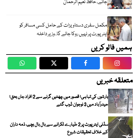
جائے، حافظ نعیم الرحمان
مکمل سفری دستاویزات کے حامل کسی مسافر کو
ایئرپورٹ پر نہیں روکا جائے گا، وزیر داخلہ
ہمیں فالو کریں
WhatsApp
Twitter
Facebook
Faceboo
متعلقہ خبریں
بارشوں کی تباہی؛ قصور میں چھتیں گرنے سے 2 افراد جاں بحق؛
حیدرآباد میں 3 نوجوان ڈوب گئے
سڈنی ایئرپورٹ پر 2 طیارے ٹکرانے سے بال بال بچے، ذمہ داران
کے خلاف تحقیقات شروع