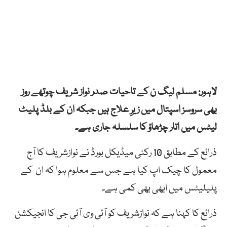
لاہور: مسلم لیگ ن کے تاحیات صدر نواز شریف چوتھے روز
بھی سروسز اسپتال میں زیرِ علاج ہیں جبکہ ان کے بلڈ پلیٹ
لیٹس میں اتار چڑھاؤ کا سلسلہ جاری ہے۔
ذرائع کے مطابق 10 رکنی میڈیکل بورڈ نے نوازشریف کا آج
معمول کا چیک اپ کیا ہے جس سے معلوم ہوا کہ ان کے
پلیلیٹس میں ابھی بھی کمی ہے۔
ذرائع کا کہنا ہے کہ نوازشریف کو آئی وی آئی جی کا انجیکشن