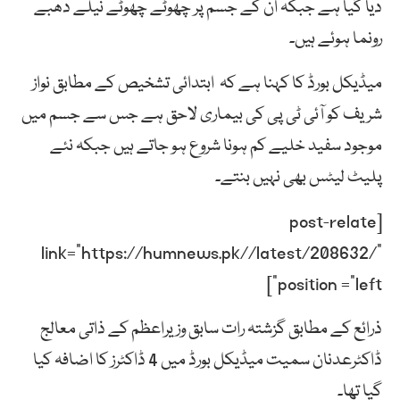
دیا گیا ہے جبکہ ان کے جسم پر چھوٹے چھوٹے نیلے دھبے
رونما ہوئے ہیں۔
میڈیکل بورڈ کا کہنا ہے کہ ابتدائی تشخیص کے مطابق نواز
شریف کو آئی ٹی پی کی بیماری لاحق ہے جس سے جسم میں
موجود سفید خلیے کم ہونا شروع ہو جاتے ہیں جبکہ نئے
پلیٹ لیٹس بھی نہیں بنتے۔
[post-relate
link=”https://humnews.pk//latest/208632/”
position =”left”]
ذرائع کے مطابق گزشتہ رات سابق وزیراعظم کے ذاتی معالج
ڈاکٹرعدنان سمیت میڈیکل بورڈ میں 4 ڈاکٹرز کا اضافہ کیا
گیا تھا۔