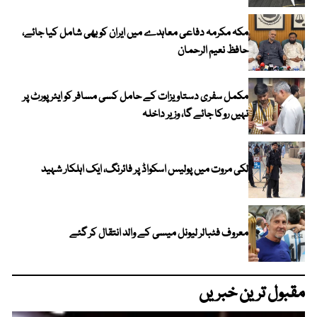
مکہ مکرمہ دفاعی معاہدے میں ایران کو بھی شامل کیا جائے،
حافظ نعیم الرحمان
مکمل سفری دستاویزات کے حامل کسی مسافر کو ایئرپورٹ پر
نہیں روکا جائے گا، وزیر داخلہ
لکی مروت میں پولیس اسکواڈ پر فائرنگ، ایک اہلکار شہید
معروف فٹبالر لیونل میسی کے والد انتقال کر گئے
مقبول ترین خبریں