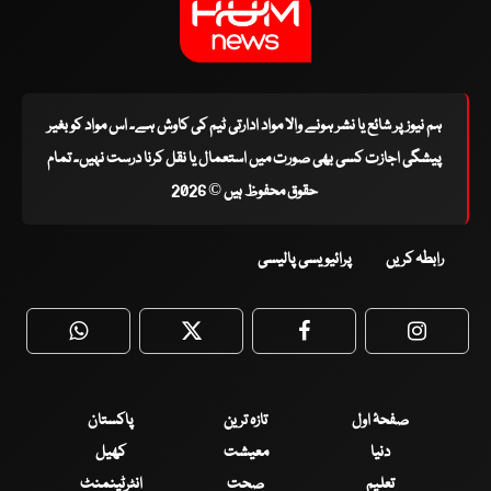
ہم نیوز پر شائع یا نشر ہونے والا مواد ادارتی ٹیم کی کاوش ہے۔ اس مواد کو بغیر
پیشگی اجازت کسی بھی صورت میں استعمال یا نقل کرنا درست نہیں۔ تمام
حقوق محفوظ ہیں © 2026
رابطہ کریں
پرائیویسی پالیسی
WhatsApp
Twitter
Facebook
Faceboo
صفحۂ اول
تازہ ترین
پاکستان
دنیا
معیشت
کھیل
تعلیم
صحت
انٹرٹینمنٹ