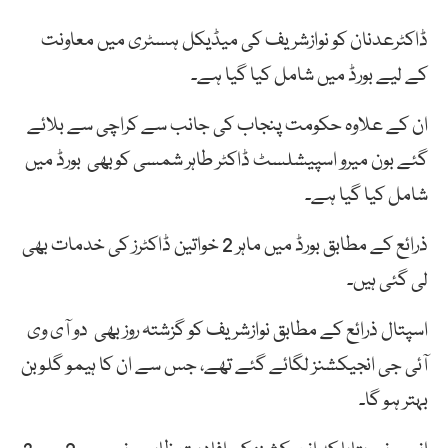
ڈاکٹرعدنان کو نوازشریف کی میڈیکل ہسٹری میں معاونت
کے لیے بورڈ میں شامل کیا گیا ہے۔
ان کے علاوہ حکومت پنجاب کی جانب سے کراچی سے بلائے
گئے بون میرو اسپیشلسٹ ڈاکٹر طاہر شمسی کوبھی بورڈ میں
شامل کیا گیا ہے۔
ذرائع کے مطابق بورڈ میں ماہر 2 خواتین ڈاکٹرز کی خدمات بھی
لی گئی ہیں۔
اسپتال ذرائع کے مطابق نوازشریف کو گزشتہ روز بھی دو آی وی
آئی جی انجیکشنز لگائے گئے تھے، جس سے ان کا ہیمو گلوبن
بہتر ہو گا۔