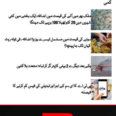
کمی
ملک بھر میں آٹے کی قیمت میں اضافہ، ایک ہفتے میں کئی
شہروں میں 20 کلو تھیلا 100 روپے تک مہنگا
سونے کی قیمت میں مسلسل تیسرے روز بڑا اضافہ ، فی تولہ ریٹ
کہاں تک جا پہنچا؟
یکے بعد دیگرے 2 ہیلی کاپٹر گر کر تباہ؛ متعدد ہلاکتیں
پی ٹی اے کا ای سم کے اجرا اور تبدیلی کی فیس کم کرنے کا
فیصلہ