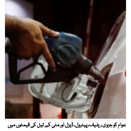
عوام کو جزوی ریلیف، پیٹرول، ڈیزل اور مٹی کے تیل کی قیمتوں میں
4 روز میں سونے کی قیمت میں بڑا اضافہ