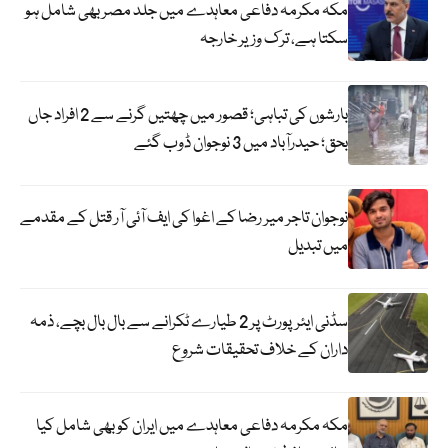
مکہ مکرمہ دفاعی معاہدے میں جلد مصر بھی شامل ہو
سکتا ہے، ترک وزیر خارجہ
بارشوں کی تباہی؛ قصور میں چھتیں گرنے سے 2 افراد جاں
بحق؛ حیدرآباد میں 3 نوجوان ڈوب گئے
نوجوان تاجر میر رضا کے اغوا کی ایف آئی آر قتل کے مقدمے
میں تبدیل
سڈنی ایئرپورٹ پر 2 طیارے ٹکرانے سے بال بال بچے، ذمہ
داران کے خلاف تحقیقات شروع
مکہ مکرمہ دفاعی معاہدے میں ایران کو بھی شامل کیا