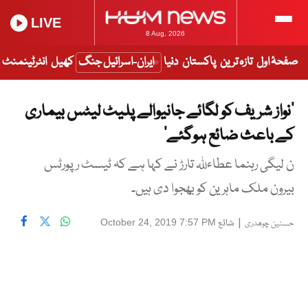
LIVE
8 Aug, 2026
صفحۂ اول
تازہ ترین
پاکستان
دنیا
ایران-اسرائیل جنگ
کھیل
انٹرٹینمنٹ
’نواز شریف کو لگائے جانیوالے پلیٹ لیٹس بیماری
کے باعث ضائع ہوگئے‘
ن لیگی رہنما عطاءللہ تارڑ نے کہا ہے کہ ٹیسٹ رپورٹس
بیرون ملک ماہرین کو بھجوا دی ہیں۔
|
شائع
October 24, 2019 7:57 PM
حسنین چوھدری