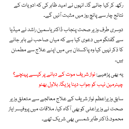
رکھ کر کیا جائے گا۔ انہوں نے امید ظاہر کی کہ ادویات کے
نتائج چار سے پانچ روز میں مثبت آئیں گے۔
دوسری طرف وزیر صحت پنجاب ڈاکٹر یاسمین راشد نے میڈیا
سے گفتگو میں دعوی کیا ہے کہ میاں صاحب نے باہر جانے
کا ذکر نہیں کیا وہ پاکستان ہی میں اپنے علاج سے مطمئن
ہیں۔
یہ بھی پڑھیے:
نواز شریف موت کے دہانے پر کیسے پہنچے؟
چیئرمین نیب کو جواب دینا پڑیگا، بلاول بھٹو
سابق وزیراعظم نواز شریف کے علاج معالجے سے متعلق وزیر
صحت نے وزیراعلی کو بھی آگاہ کیا، ملاقات میں پروفیسر ایاز
محمود،ڈاکٹر طاہر شمسی بھی شریک تھے۔