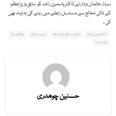
سردار عثمان بزدار نے ڈاکٹر یاسمین راشد کو سابق وزیراعظم
کے ذاتی معالج سے مسلسل رابطے میں رہنے کی ہدایت بھی
کی ۔
ڈاکٹر یاسمین راشد
سابق وزیرعظم نواز شریف
سروسز اسپتال
میڈیکل بورڈ
نواز شریف
حسنین چوھدری