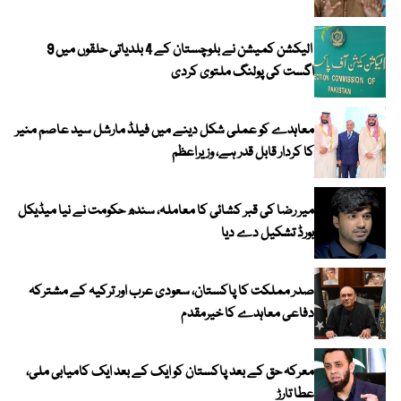
الیکشن کمیشن نے بلوچستان کے 4 بلدیاتی حلقوں میں 9
اگست کی پولنگ ملتوی کردی
معاہدے کو عملی شکل دینے میں فیلڈ مارشل سید عاصم منیر
کا کردار قابل قدر ہے، وزیراعظم
میر رضا کی قبر کشائی کا معاملہ، سندھ حکومت نے نیا میڈیکل
بورڈ تشکیل دے دیا
صدر مملکت کا پاکستان، سعودی عرب اور ترکیہ کے مشترکہ
دفاعی معاہدے کا خیرمقدم
معرکہ حق کے بعد پاکستان کو ایک کے بعد ایک کامیابی ملی،
عطا تارڑ