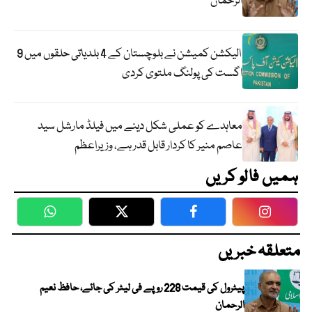
الرحمان
الیکشن کمیشن نے بلوچستان کے 4 بلدیاتی حلقوں میں 9
اگست کی پولنگ ملتوی کردی
معاہدے کو عملی شکل دینے میں فیلڈ مارشل سید
عاصم منیر کا کردار قابل قدر ہے، وزیراعظم
ہمیں فالو کریں
WhatsApp
Twitter
Facebook
Faceboo
متعلقہ خبریں
پیٹرول کی قیمت 228 روپے فی لیٹر کی جائے، حافظ نعیم
الرحمان