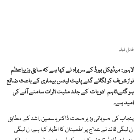
فائل فوٹو
لاہور : میڈیکل بورڈ کے سربراہ نے کہا ہے کہ سابق وزیراعظم
نواز شریف کو لگائے گئے پلیٹ لیٹس بیماری کے باعث ضائع
ہو گئے،تاہم ادویات کے جلد مثبت اثرات سامنے آنے کی
امید ہے۔
پنجاب کی صوبائی وزیر صحت ڈاکٹر یاسمین راشد کے مطابق
ن لیگی قائد نے علاج پر اطمینان کا اظہار کیا ہے، ن لیگی