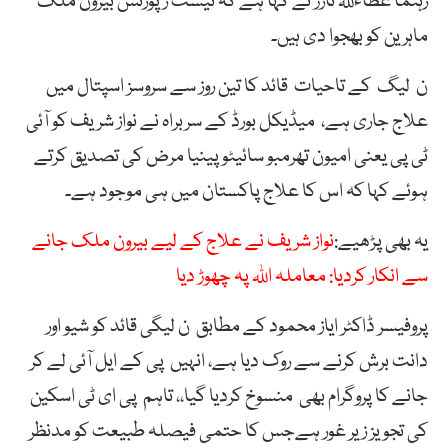
رہنما عطاءللہ تارڑ نے کہا ہے کہ ٹیسٹ رپورٹس بیرون ملک
ماہرین کو بھجوا دی ہیں۔
ن لیگ کے تاحیات قائد کا تین روز سے سروسز اسپتال میں
علاج جاری ہے، میڈیکل بورڈ کے سربراہ نے نواز شریف کو آئی
ٹی پی یعنی امیون تھرمبو سائیٹوپینیا مرض کی تصدیق کرتے
ہوئے کہا کہ اس کا علاج پاکستان میں ہی موجود ہے۔
یہ بھی پڑھیے:
نواز شریف نے علاج کے لیے بیرون ملک جانے
سے انکار کردیا: معاملہ اللہ پہ چھوڑ دیا
پروفیسر ڈاکٹر ایاز محمود کے مطابق ن لیگی قائد کو شیو اور
دانت برش کرنے سے روک دیا ہے، انہیں پی کے ایل آئی لے کر
جانے کا پروگرام بھی منسوخ کردیا گیا،، تاہم پی ای ٹی اسکین
کی تجویز زیر غور ہےجس کا حتمی فیصلہ طبیعت کو مدنظر