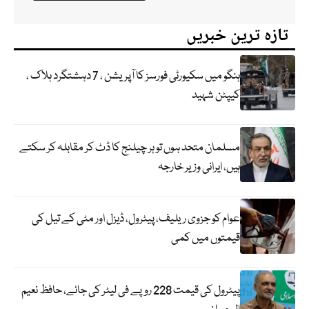
تازہ ترین خبریں
ہنگو میں سکیورٹی فورسز کا آپریشن ، 7 دہشتگرد ہلاک ،
کیپٹن شہید
مسلمان متحد ہوں تو ہر چیلنج کا ڈٹ کر مقابلہ کر سکتے
ہیں، ایرانی وزیر خارجہ
عوام کو جزوی ریلیف، پیٹرول، ڈیزل اور مٹی کے تیل کی
قیمتوں میں کمی
پیٹرول کی قیمت 228 روپے فی لیٹر کی جائے، حافظ نعیم