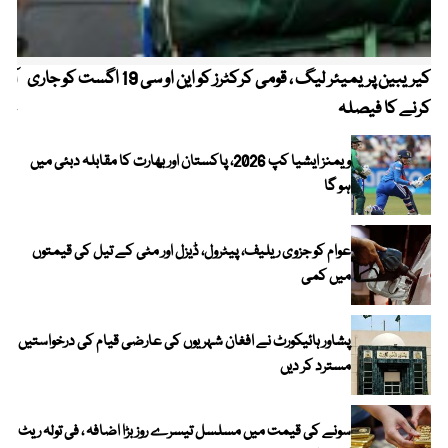
کیریبین پریمیئر لیگ ، قومی کرکٹرز کو این او سی 19 اگست کو جاری
آز
کرنے کا فیصلہ
چھی
ویمنز ایشیا کپ 2026، پاکستان اور بھارت کا مقابلہ دبئی میں
ہو گا
عوام کو جزوی ریلیف، پیٹرول، ڈیزل اور مٹی کے تیل کی قیمتوں
میں کمی
پشاور ہائیکورٹ نے افغان شہریوں کی عارضی قیام کی درخواستیں
مسترد کر دیں
سونے کی قیمت میں مسلسل تیسرے روز بڑا اضافہ ، فی تولہ ریٹ