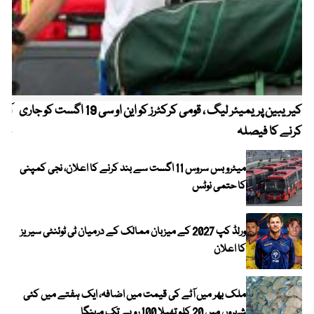
کیریبین پریمیئر لیگ ، قومی کرکٹرز کو این او سی 19 اگست کو جاری
آز
کرنے کا فیصلہ
چھی
میٹرو بس سروس 11 اگست سے بند کرنے کا اعلان، نجی کمپنی
کا حتمی نوٹس
ورلڈ کپ 2027 کے میزبان ممالک کے درمیان ٹی ٹوئنٹی سیریز
کا اعلان
ملک بھر میں آٹے کی قیمت میں اضافہ، ایک ہفتے میں کئی
شہروں میں 20 کلو تھیلا 100 روپے تک مہنگا