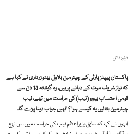
فوٹو: فائل
پاکستان پیپلز پارٹی کے چیئرمین بلاول بھٹو زرداری نے کہا ہے
کہ نواز شریف موت کے دہانے پر ہیں، وہ گزشتہ 13 دن سے
قومی احتساب بیورو (نیب) کی حراست میں تھے، نیب
چیئرمین بتائيں یہ کیسے ہوا ؟ انہیں جواب دینا پڑے گا۔
انہوں نے کہا کہ سابق وزیراعظم نیب کی حراست میں اس نہج