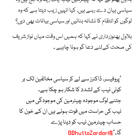
سیاسی بیان دے رہے ہیں، کیا انہیں زیب دیتا ہے کہ وہ
لوگوں کو انتقام کا نشانہ بنائیں اور سیاسی بیانات بھی دیں؟
بلاول بھٹوزرداری نے کہا کہ ہمیں اس وقت میاں نواز شریف
کی صحت کےلئے دعا گو ہونا چاہیے ۔
"پروفیسر، ڈاکٹرز سے لے کر سیاسی مخالفین تک ہر
کوئی نیب کے تشدد کا شکار ہو چکا ہے۔
جتنے لوگ موجودہ چیئرمین کی موجودگی میں
نیب کی حراست میں فوت ہوئے ہیں ان کے خون کا
حساب چیئرمین نیب کو دینا پڑے
گا۔"
@BBhuttoZardari