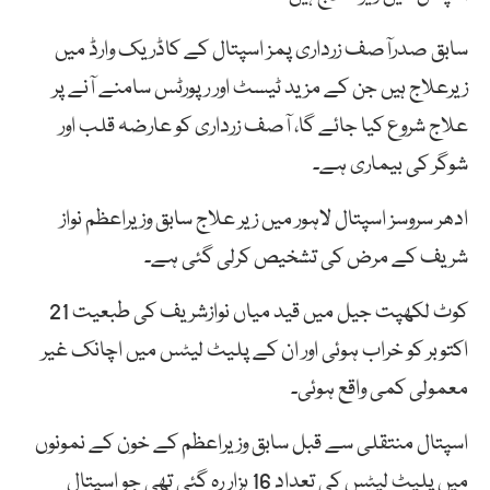
سابق صدرآصف زرداری پمز اسپتال کے کاڈریک وارڈ میں
زیرعلاج ہیں جن کے مزید ٹیسٹ اور رپورٹس سامنے آنے پر
علاج شروع کیا جائے گا، آصف زرداری کو عارضہ قلب اور
شوگر کی بیماری ہے۔
ادھر سروسز اسپتال لاہور میں زیر علاج سابق وزیراعظم نواز
شریف کے مرض کی تشخیص کرلی گئی ہے۔
کوٹ لکھپت جیل میں قید میاں نوازشریف کی طبعیت 21
اکتوبر کو خراب ہوئی اور ان کے پلیٹ لیٹس میں اچانک غیر
معمولی کمی واقع ہوئی۔
اسپتال منتقلی سے قبل سابق وزیراعظم کے خون کے نمونوں
میں پلیٹ لیٹس کی تعداد 16 ہزار رہ گئی تھی جو اسپتال