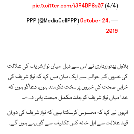
pic.twitter.com/i3A4BP6s07
(4/4)
October 24,
— PPP (@MediaCellPPP)
2019
بلاول بھٹو زرداری نے اس سے قبل میاں نواز شریف کی علالت
کی خبروں کے حوالے سے ایک بیان میں کہا کہ نواز شریف کی
خرابی صحت کی خبروں پر سخت فکرمند ہوں، دعاگو ہوں کہ
خدا میاں نواز شریف کو جلد مکمل صحت یابی دے۔
انہوں نے کہا کہ محسوس کرسکتا ہوں کہ نواز شریف کی دوران
قید علالت سے اہل خانہ کس تکلیف سے گزر رہے ہوں گے۔