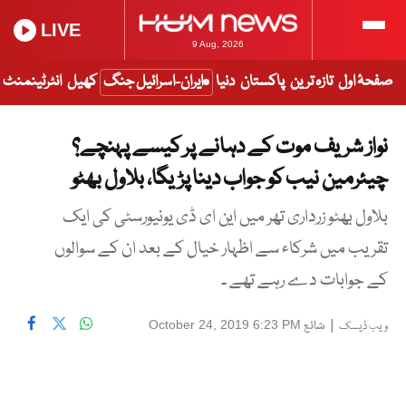
LIVE
9 Aug, 2026
صفحۂ اول
تازہ ترین
پاکستان
دنیا
ایران-اسرائیل جنگ
کھیل
انٹرٹینمنٹ
نواز شریف موت کے دہانے پر کیسے پہنچے؟
چیئرمین نیب کو جواب دینا پڑیگا، بلاول بھٹو
بلاول بھٹو زرداری تھر میں این ای ڈی یونیورسٹی کی ایک
تقریب میں شرکاء سے اظہار خیال کے بعد ان کے سوالوں
کے جوابات دے رہے تھے ۔
|
شائع
October 24, 2019 6:23 PM
ویب ڈیسک