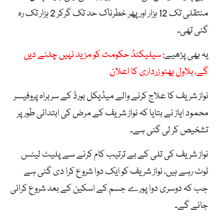
منتقلی تک 12 ہزار اور پھر خطرناک حد تک گرکر 2 ہزار تک رہ
گئی تھی۔
یہ بھی پڑھیے:
سیلیکٹڈ حکومت کو مزید نہیں چلنے دیں
گے، بلاول بھٹو زرداری کا اعلان
نواز شریف کا علاج کرنے والے میڈیکل بورڈ کے سربراہ پروفیسر
محمود ایاز نے بتایا کہ نواز شریف کے مرض کی ابتدائی طور پر
تشخیص کر لی گئی ہے۔
نواز شریف کی تلی کے بے ترتیب کام کرنے سے پلیٹ لیٹس
ٹوٹ رہے ہیں، نواز شریف کو ایک دوا شروع کرا دی گئی ہے
جب کہ دوسری دوا پورے جسم کے اسکین کے بعد شروع کرائی
جائے گے۔