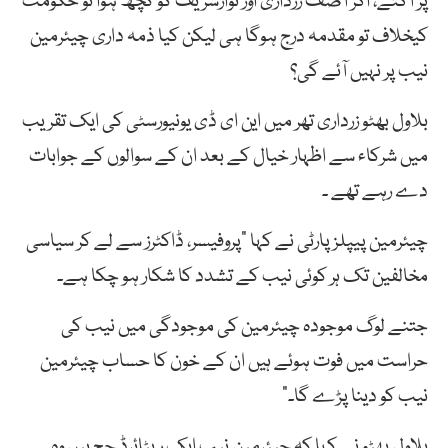
پر آگئے، اگر آصف زرداری اور نوازشریف کو کچھ ہوا تو حکومت
کیخلاف تو مقدمہ درج ہوگا ہی لیکن کیا ذمہ داری چیئرمین
نیب پر نہیں آئے گی؟
بلاول بھٹو زرداری تھر میں این ای ڈی یونیورسٹی کی ایک تقریب
میں شرکاء سے اظہار خیال کے بعد ان کے سوالوں کے جوابات
دے رہے تھے ۔
چیئرمین پیپلزپارٹی نے کہا “پروفیسر، ڈاکٹرز سے لے کر سیاسی
مخالفین تک ہر کوئی نیب کے تشدد کا شکار ہو چکا ہے۔
جتنے لوگ موجودہ چیئرمین کی موجودگی میں نیب کی
حراست میں فوت ہوئے ہیں ان کے خون کا حساب چیئرمین
نیب کو دینا پڑے گا۔”
بلاول بھٹو نے کہا کہ چیئرمین نیب ایک ریٹائرڈ جج ہیں وہ