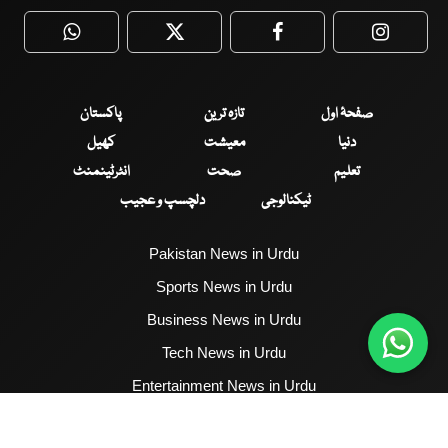
WhatsApp
Twitter
Facebook
Faceboo
صفحۂ اول
تازہ ترین
پاکستان
دنیا
معیشت
کھیل
تعلیم
صحت
انٹرٹینمنٹ
ٹیکنالوجی
دلچسپ و عجیب
Pakistan News in Urdu
Sports News in Urdu
Business News in Urdu
Tech News in Urdu
Entertainment News in Urdu
Health News in Urdu