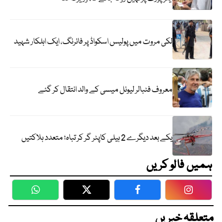
لکی مروت میں پولیس اسکواڈ پر فائرنگ، ایک اہلکار شہید
معروف فٹبالر لیونل میسی کے والد انتقال کر گئے
یکے بعد دیگرے 2 ہیلی کاپٹر گر کر تباہ؛ متعدد ہلاکتیں
ہمیں فالو کریں
WhatsApp
Twitter
Facebook
Faceboo
متعلقہ خبریں