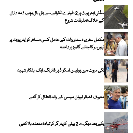
سڈنی ایئرپورٹ پر 2 طیارے ٹکرانے سے بال بال بچے، ذمہ داران
کے خلاف تحقیقات شروع
مکمل سفری دستاویزات کے حامل کسی مسافر کو ایئرپورٹ پر
نہیں روکا جائے گا، وزیر داخلہ
لکی مروت میں پولیس اسکواڈ پر فائرنگ، ایک اہلکار شہید
معروف فٹبالر لیونل میسی کے والد انتقال کر گئے
یکے بعد دیگرے 2 ہیلی کاپٹر گر کر تباہ؛ متعدد ہلاکتیں