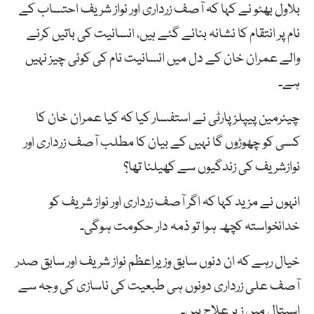
بلاول بھٹو نے کہا کہ آصف زرداری اور نواز شریف احتساب کے
نام پر انتقام کا نشانہ بنائے گئے ہیں، انسانیت کی باتیں کرنے
والے عمران خان کے دل میں انسانیت نام کی کوئی چیز نہیں
ہے۔
چیئرمین پیپلز پارٹی نے استفسار کیا کہ کیا عمران خان کا
کسی کو چھوڑوں گا نہیں کے بیان کا مطلب آصف زرداری اور
نوازشریف کی زندگیوں سے کھیلنا تھا؟
انہوں نے مزید کہا کہ اگر آصف زرداری اور نواز شریف کو
خدانخواستہ کچھ ہوا تو ذمہ دار حکومت ہوگی۔
خیال رہے کہ ان دنوں سابق وزیراعظم نواز شریف اور سابق صدر
آصف علی زرداری دونوں ہی طبعیت کی ناسازی کی وجہ سے
اسپتال میں زیر علاج ہیں۔