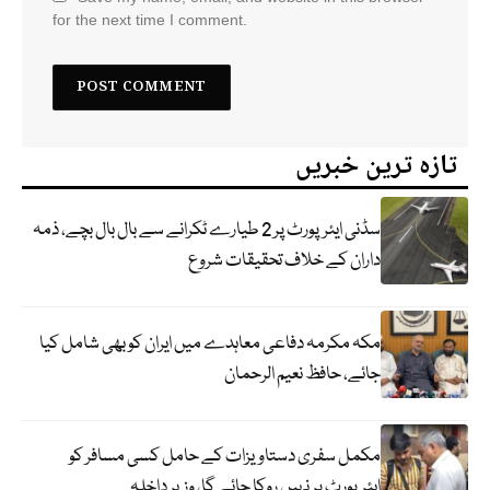
for the next time I comment.
تازہ ترین خبریں
سڈنی ایئرپورٹ پر 2 طیارے ٹکرانے سے بال بال بچے، ذمہ
داران کے خلاف تحقیقات شروع
مکہ مکرمہ دفاعی معاہدے میں ایران کو بھی شامل کیا
جائے، حافظ نعیم الرحمان
مکمل سفری دستاویزات کے حامل کسی مسافر کو
ایئرپورٹ پر نہیں روکا جائے گا، وزیر داخلہ