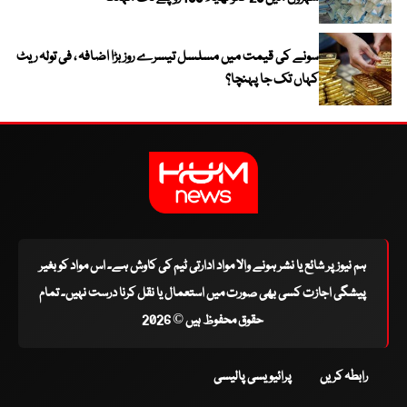
سونے کی قیمت میں مسلسل تیسرے روز بڑا اضافہ ، فی تولہ ریٹ
کہاں تک جا پہنچا؟
ہم نیوز پر شائع یا نشر ہونے والا مواد ادارتی ٹیم کی کاوش ہے۔ اس مواد کو بغیر
پیشگی اجازت کسی بھی صورت میں استعمال یا نقل کرنا درست نہیں۔ تمام
حقوق محفوظ ہیں © 2026
رابطہ کریں
پرائیویسی پالیسی