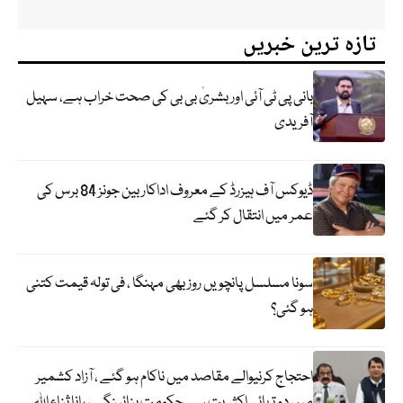
تازہ ترین خبریں
بانی پی ٹی آئی اور بشریٰ بی بی کی صحت خراب ہے، سہیل
آفریدی
ڈیوکس آف ہیزرڈ کے معروف اداکار بین جونز 84 برس کی
عمر میں انتقال کر گئے
سونا مسلسل پانچویں روز بھی مہنگا ، فی تولہ قیمت کتنی
ہو گئی؟
احتجاج کرنیوالے مقاصد میں ناکام ہو گئے ، آزاد کشمیر
میں دو تہائی اکثریت سے حکومت بنائینگے ، رانا ثناء اللہ