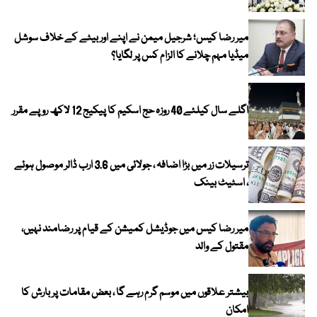
میر رضا کیس؛ شرجیل میمن نے اپنے اور بیٹے کے خلاف سوشل
میڈیا مہم چلانے کا الزام کس پر لگایا؟
اگلے سال کیلئے 40 روزہ حج اسکیم کا پیکیج 12 لاکھ روپے مقرر
ترسیلات زر میں بڑا اضافہ ، جولائی میں 3.6 ارب ڈالر موصول ہوئے
، اسٹیٹ بینک
میر رضا کیس میں جوڈیشل کمیشن کے قیام پر رضامند نہیں،
مقتول کے والد
بیشتر علاقوں میں موسم گرم رہے گا ، بعض مقامات پر بارش کا
امکان