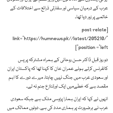
عرب کے درمیان سیاسی اور سفارتی ذرائع سے اختلافات کے
خاتمے پر زور دیا تھا۔
[post-relate
link=”https://humnews.pk//latest/205210/”
position =”left”]
دو روز قبل ڈاکٹر حسن روحانی کے ہمراہ مشترکہ پریس
کانفرنس کرتے ہوئے عمران خان کا کہنا تھا کہ پاکستان ایران
اور سعودی عرب میں جنگ نہیں چاہتا، میرے دورے کا اہم
مقصد ہے کہ خطےمیں ایک اورتنازع جنم نہ لے۔
انہوں نے کہا کہ ایران ہمارا پڑوسی ملک ہے جبکہ سعودی
عرب نے ہرضرورت پر ہماری مدد کی ہے، دونوں ممالک میں