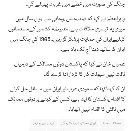
جنگ کی صورت میں خطے میں غربت پھیلے گی۔
وزیراعظم نے کہا کہ صدرحسن روحانی سے رواں سال میں
میری یہ تیسری ملاقات ہے، مقبوضہ کشمیر کےمسلمانوں
کیلیےایران کی حمایت پرشکر گزارہیں۔ 1965 کی جنگ میں
ایران کا ساتھ دینا آج تک یاد ہے۔
عمران خان نے کہا کہ پاکستان دونوں ممالک کے درمیان
ثالث نہیں سہولت کار کا کردار ادا کرے گا۔
ان کا کہنا تھا کہ سعودی عرب اور ایران میں مسائل حل کرنے
کا اقدام پاکستان کا اپنا ہے، کسی کے کہنے پر دونوں ممالک
میں ثالثی کا اقدام نہیں اٹھایا۔
Imran khan
ایران سعودی عرب کشیدگی
ایرانی سپریم لیڈر