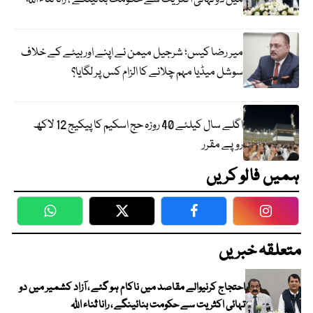
میر رضا کیس؛ شرجیل میمن نے اپنے اور بیٹے کے خلاف
سوشل میڈیا مہم چلانے کا الزام کس پر لگایا؟
اگلے سال کیلئے 40 روزہ حج اسکیم کا پیکیج 12 لاکھ
روپے مقرر
ہمیں فالو کریں
WhatsApp
Twitter
Facebook
Faceboo
متعلقہ خبریں
احتجاج کرنیوالے مقاصد میں ناکام ہو گئے ، آزاد کشمیر میں دو
تہائی اکثریت سے حکومت بنائینگے ، رانا ثناء اللہ