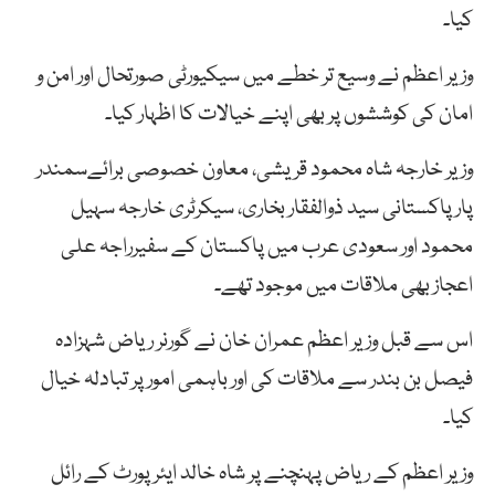
کیا۔
وزیر اعظم نے وسیع تر خطے میں سیکیورٹی صورتحال اور امن و
امان کی کوششوں پر بھی اپنے خیالات کا اظہار کیا۔
وزیر خارجہ شاہ محمود قریشی، معاون خصوصی برائےسمندر
پار پاکستانی سید ذوالفقار بخاری، سیکرٹری خارجہ سہیل
محمود اور سعودی عرب میں پاکستان کے سفیرراجہ علی
اعجاز بھی ملاقات میں موجود تھے۔
اس سے قبل وزیر اعظم عمران خان نے گورنر ریاض شہزادہ
فیصل بن بندر سے ملاقات کی اور باہمی امور پر تبادلہ خیال
کیا۔
وزیر اعظم کے ریاض پہنچنے پر شاہ خالد ایئر پورٹ کے رائل