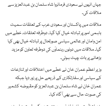
جہاں انہوں نے سعودی فرمانروا شاہ سلمان بن عبدالعزیز سے
ملاقات کی۔
ملاقات میں پاکستان اور سعودی عرب کے تعلقات سمیت
باہمی امور پر تبادلہ خیال کیا گیا۔ دوطرفہ تعلقات، خطے میں
امن وامان اور عالمی سیاسی صورتحال پر تبادلہ خیال بھی کیا
گیا۔ ملاقات میں دونوں رہنماوَں کی دوطرفہ تعاون کو مزید
بڑھانے پر بات چیت ہوئی۔
وزیر اعظم عمران خان نے خطے میں اختلافات اور تنازعات
کے سیاسی اور سفارتکاری کے ذریعے حل پر زور دیا جبکہ
عمران خان نے شاہ سلمان بن عبدالعزیز کو مقبوضہ کشمیر
کی صورت حال سے بھی آگاہ کیا۔