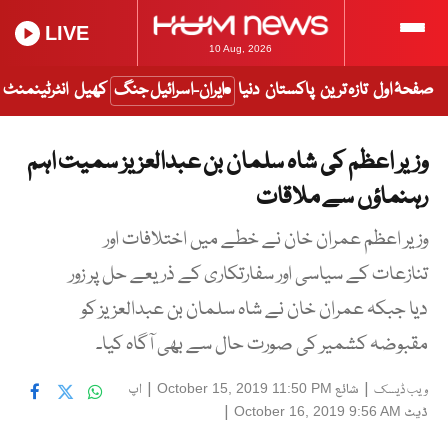
LIVE
10 Aug, 2026
صفحۂ اول
تازہ ترین
پاکستان
دنیا
ایران-اسرائیل جنگ
کھیل
انٹرٹینمنٹ
وزیر اعظم کی شاہ سلمان بن عبدالعزیز سمیت اہم
رہنماؤں سے ملاقات
وزیر اعظم عمران خان نے خطے میں اختلافات اور
تنازعات کے سیاسی اور سفارتکاری کے ذریعے حل پر زور
دیا جبکہ عمران خان نے شاہ سلمان بن عبدالعزیز کو
مقبوضہ کشمیر کی صورت حال سے بھی آگاہ کیا۔
|
شائع
|
اپ
October 15, 2019 11:50 PM
ویب ڈیسک
ڈیٹ
|
October 16, 2019 9:56 AM