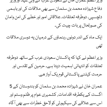
وزیر اعظم عمران خان نے سعودی عرب کے ولی عہد اور وزیر
دفاع شہزادہ محمد بن سلمان سے بھی ملاقات کی اور باہمی
دلچسپی، دوطرفہ تعلقات، علاقائی امور اور خطے کی امن وامان
کی صورتحال پر بات چیت کی۔
ایک ماہ کے اندر دونوں رہنماؤں کے درمیان یہ دوسری ملاقات
تھی
وزیر اعظم نے کہا کہ پاکستان سعودی عرب کے ساتھ دوطرفہ
تعلقات کو انتہائی اہمیت دیتا ہے۔ حرمین کے تقدس اور
حرمت کیلئے پاکستانی قوم یک آواز ھے.
عمران خان نے شہزادہ محمد بن سلمان کو ہندوستان کے 5
اگست کے یکطرفہ اقدامات, کشمیری عوام پر ظلم وستم اور
اس سے علاقے کی سیکیورٹی کو لاحق خطرات سے بھی آگاہ