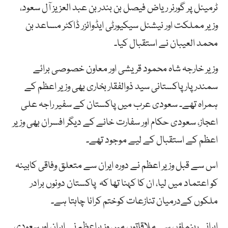
ٹرمینل پر گورنر ریاض فيصل بن بندر بن عبد العزيز آل سعود،
وزیر مملکت اور نیشنل سیکیورٹی ایڈوائزر ڈاکٹر مساعد بن
محمد العیبان نے استقبال کیا۔
وزیر خارجہ شاہ محمود قریشی اور معاون خصوصی برائے
سمندر پار پاکستانی سید ذوالفقار بخاری بھی وزیر اعظم کے
ہمراہ تھے۔ سعودی عرب میں پاکستان کے سفیر راجہ علی
اعجاز، سعودی حکام اور سفارت خانے کے دیگر افسران بھی وزیر
اعظم کے استقبال کے لیے موجود تھے۔
اس سے قبل وزیر اعظم نے دورہ ایران سے متعلق وفاقی کابینہ
کو اعتماد میں لیا، ان کا کہنا تھا کہ پاکستان دونوں برادر
ملکوں کےدرمیان تنازعات کوختم کرانا چاہتا ہے۔
ایرانی رہنماؤں سے ملاقاتوں میں وزیراعظم نے ایران اور سعودی