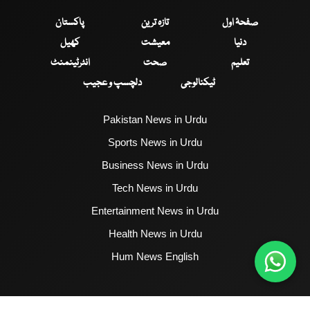
صفحۂ اول
تازہ ترین
پاکستان
دنیا
معیشت
کھیل
تعلیم
صحت
انٹرٹینمنٹ
ٹیکنالوجی
دلچسپ و عجیب
Pakistan News in Urdu
Sports News in Urdu
Business News in Urdu
Tech News in Urdu
Entertainment News in Urdu
Health News in Urdu
Hum News English