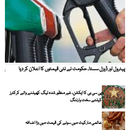
پیٹرول اور ڈیزل سستا، حکومت نے نئی قیمتوں کا اعلان کر دیا
پیٹ
پی سی بی کا ایکشن، غیر منظور شدہ لیگ کھیلنے والے کرکٹرز
کیلئے سخت وارننگ
عالمی مارکیٹ میں سونے کی قیمت میں بڑا اضافہ