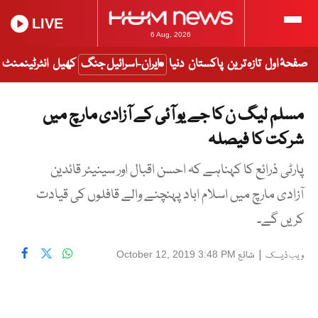
LIVE
6 Aug, 2026
صفحۂ اول
تازہ ترین
پاکستان
دنیا
ایران-اسرائیل جنگ
کھیل
انٹرٹینمنٹ
مسلم لیگ ن کا جے یو آئی کے آزادی مارچ میں
شرکت کا فیصلہ
پارٹی ذرائع کا کہناہے کہ احسن اقبال اور سینیئر قائدین
آزادی مارچ میں اسلام اباد پہنچنے والے قافلوں کی قیادت
کریں گے۔
|
شائع
October 12, 2019 3:48 PM
ویب ڈیسک