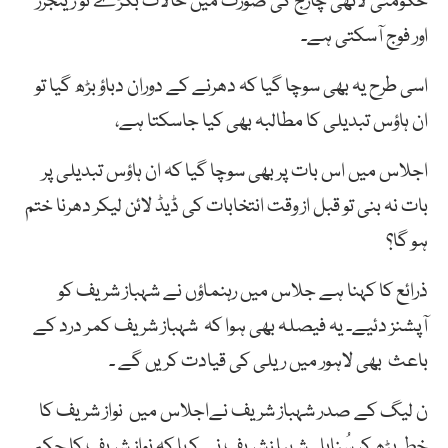
حکومتی لاٹھی چارج کی صورت میں حالات بگڑے تو رینجرز
اور فوج آسکتی ہے۔
اسی طرح یہ بھی سوچا گیا کہ دھرنے کے دوران دباؤ بڑھ گیا تو
ان ہاؤس تبدیلی کا مطالبہ بھی کیا جاسکتا ہے،
اجلاس میں اس بات پر بھی سوچا گیا کہ ان ہاؤس تبدیلی پر
بات نہ بنی تو قبل از وقت انتخابات کی ڈیڈ لائن لیکر دھرنا ختم
ہو گا؟
ذرائع کا کہنا ہے جلاس میں رہنماؤں نے شہباز شریف کو
آپشنز دئیے۔ یہ فیصلہ بھی ہوا کہ شہباز شریف کمر درد کے
باعث بھی لاہور میں ریلی کی قیادت کریں گے ۔
ن لیگ کے صدر شہباز شریف نےاجلاس میں نواز شریف کا
خط پڑھ کر سُنایا ۔ شہبا زشریف نے کہا کہ نواز شریف کا حکم