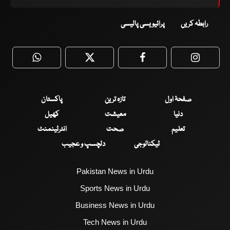
رابطہ کریں
پرائیویسی پالیسی
WhatsApp
Twitter
Facebook
Faceboo
صفحۂ اول
تازہ ترین
پاکستان
دنیا
معیشت
کھیل
تعلیم
صحت
انٹرٹینمنٹ
ٹیکنالوجی
دلچسپ و عجیب
Pakistan News in Urdu
Sports News in Urdu
Business News in Urdu
Tech News in Urdu