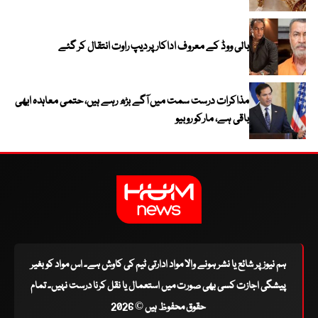
بالی ووڈ کے معروف اداکار پردیپ راوت انتقال کر گئے
مذاکرات درست سمت میں آگے بڑھ رہے ہیں، حتمی معاہدہ ابھی
باقی ہے، مارکو روبیو
ہم نیوز پر شائع یا نشر ہونے والا مواد ادارتی ٹیم کی کاوش ہے۔ اس مواد کو بغیر
پیشگی اجازت کسی بھی صورت میں استعمال یا نقل کرنا درست نہیں۔ تمام
حقوق محفوظ ہیں © 2026