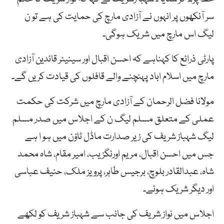
سر آنکھوں پر انہوں نے آزادی مارچ کی حمایت کی ہے تو ن
لیگ اس مارچ میں شریک ہوگی۔
پارٹی ذرائع کا کہناہے کہ احسن اقبال اور سینیئر قائدین آزادی
مارچ میں اسلام اباد پہنچنے والے قافلوں کی قیادت کریں گے۔
مولانا فضل الرحمان کے آزادی مارچ میں شرکت کی حکمت
عملی کے متعلق مسلم لیگ ن کے اجلاس میں صدر مسلم
لیگ شہباز شریف کی زیر صدارت ماڈل ٹاؤن میں ہو ا ہے
جس میں احسن اقبال، مریم اورنگزیب، امیر مقام، شاہ محمد
شاہ، عبدالقادر بلوچ، برجیس طاہر، پرویز ملک، حنیف عباسی
اور دیگر شریک ہوئے۔
اجلاس میں نواز شریف کی جانب سے شہباز شریف کو لکھے