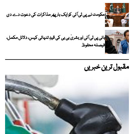
حکومت نے پی ٹی آئی کو ایک بارپھر مذاکرات کی دعوت دے دی
بانی پی ٹی آئی اور بشریٰ بی بی کی قیدِ تنہائی کیس، دلائل مکمل،
فیصلہ محفوظ
مقبول ترین خبریں