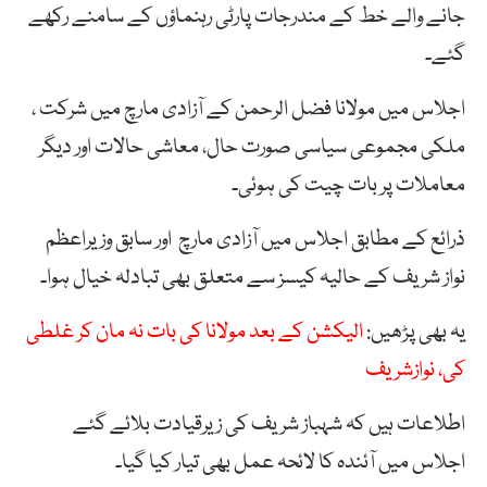
جانے والے خط کے مندرجات پارٹی رہنماؤں کے سامنے رکھے
گئے۔
اجلاس میں مولانا فضل الرحمن کے آزادی مارچ میں شرکت ،
ملکی مجموعی سیاسی صورت حال، معاشی حالات اور دیگر
معاملات پر بات چیت کی ہوئی۔
ذرائع کے مطابق اجلاس میں آزادی مارچ اور سابق وزیراعظم
نواز شریف کے حالیہ کیسز سے متعلق بھی تبادلہ خیال ہوا۔
یہ بھی پڑھیں:
الیکشن کے بعد مولانا کی بات نہ مان کر غلطی
کی، نوازشریف
اطلاعات ہیں کہ شہباز شریف کی زیرقیادت بلائے گئے
اجلاس میں آئندہ کا لائحہ عمل بھی تیار کیا گیا۔