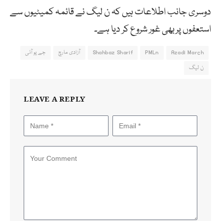
دوسری جانب اطلاعات ہیں کہ ن لیگ نے قائمہ کمیٹیوں سے
استعفوں پربھی غور شروع کر دیا ہے۔
Azadi March
PMLn
Shahbaz Sharif
آزادی مارچ
جے یو آئی
ن لیگ
LEAVE A REPLY