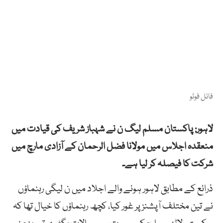
فائل فوٹو
لاہور: پاکستان مسلم لیگ ن نے شہباز شریف کی قیادت میں
منعقدہ اجلاس میں مولانا فضل الرحمان کے آزادی مارچ میں
شرکت کا فیصلہ کر لیا ہے۔
ذرائع کے مطابق لاہور ہونے والے اجلاد میں ن لیگی رہنماؤں
نے تین مختلف آپشنز پر غور کیا، کچھ رہنماؤں کا خیال تھا کہ