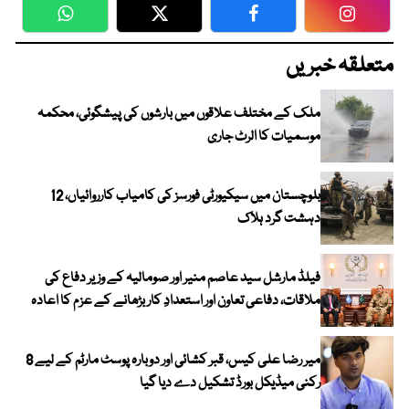
WhatsApp
Twitter
Facebook
Faceboo
متعلقہ خبریں
ملک کے مختلف علاقوں میں بارشوں کی پیشگوئی، محکمہ
موسمیات کا الرٹ جاری
بلوچستان میں سیکیورٹی فورسز کی کامیاب کارروائیاں، 12
دہشت گرد ہلاک
فیلڈ مارشل سید عاصم منیر اور صومالیہ کے وزیر دفاع کی
ملاقات، دفاعی تعاون اور استعدادِ کار بڑھانے کے عزم کا اعادہ
میر رضا علی کیس، قبر کشائی اور دوبارہ پوسٹ مارٹم کے لیے 8
رکنی میڈیکل بورڈ تشکیل دے دیا گیا