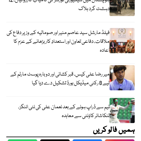
بلوچستان میں سیکیورٹی فورسز کی کامیاب کارروائیاں، 12
دہشت گرد ہلاک
فیلڈ مارشل سید عاصم منیر اور صومالیہ کے وزیر دفاع کی
ملاقات، دفاعی تعاون اور استعدادِ کار بڑھانے کے عزم کا
اعادہ
میر رضا علی کیس، قبر کشائی اور دوبارہ پوسٹ مارٹم کے
لیے 8 رکنی میڈیکل بورڈ تشکیل دے دیا گیا
ٹیم سے ڈراپ ہونے کے بعد نعمان علی کی نئی اننگز،
لنکاشائر کاؤنٹی سے معاہدہ
ہمیں فالو کریں