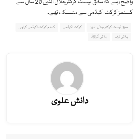
واضح رہے کہ سابق ٹیسٹ کرکٹرجلال الدین 20 سال سے
کسٹمز کرکٹ اکیڈمی سے منسلک تھے۔
سابق ٹیسٹ کرکٹر جلال الدین
کرکٹ اکیڈمی
کسٹم کرکٹ اکیڈمی کراچی
ہاکی ٹرف
ہاکی گراؤنڈ
دانش علوی