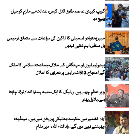
گروپ کیپٹن عاصم طارق قتل کیس، عدالت نے ملزم کو جیل
بھیج دیا
خیبرپختونخوا اسمبلی کا اراکین کی مراعات سے متعلق ترمیمی
بل منظور، اہم شقیں تبدیل
پیٹرولیم لیوی اور مہنگائی کے خلاف جماعت اسلامی کا ملک
گیر احتجاج، 510 شاہراہوں پر دھرنوں کا اعلان
وزیراعظم اچھے ہیں، ن لیگ کا ایک حصہ ہمارا اتحاد توڑنا چاہتا
ہے، بلاول بھٹو
آزاد کشمیر میں حکومت بنانیکی پوزیشن میں ہیں ، مینڈیٹ
چھیننے نہیں دیں گے ، رانا ثناء اللہ ، امیر مقام