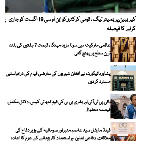
کیریبین پریمیئر لیگ ، قومی کرکٹرز کو این او سی 19 اگست کو جاری
پیٹ
کرنے کا فیصلہ
عالمی مارکیٹ میں سونا مزید مہنگا ، قیمت 7 ہفتوں کی بلند
ترین سطح پر پہنچ گئی
پشاور ہائیکورٹ نے افغان شہریوں کی عارضی قیام کی درخواستیں
مسترد کر دیں
بانی پی ٹی آئی اور بشریٰ بی بی کی قیدِ تنہائی کیس، دلائل مکمل،
فیصلہ محفوظ
فیلڈ مارشل سید عاصم منیر اور صومالیہ کے وزیر دفاع کی
ملاقات، دفاعی تعاون اور استعدادِ کار بڑھانے کے عزم کا اعادہ