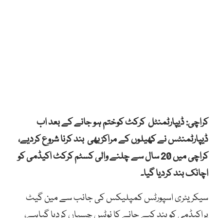
کراچی: ڈیپارٹمنٹل کرکٹ کوختم ہو جانے کے بعد اب
ڈیپارٹمنٹس نے کھیلوں کے مراکزبھی بند کرنا شروع کردیے،
کراچی ميں 20 سال سے چلنے والی کسٹم کرکٹ اکيڈمی کو
اچانک بند کرديا گيا۔
سيکريٹری اسپورٹس کمپليکس کی جانب سے مين گيٹ
پراکیڈمی کو بند کیے جانے کا نوٹس چسپاں کرديا گياہے،