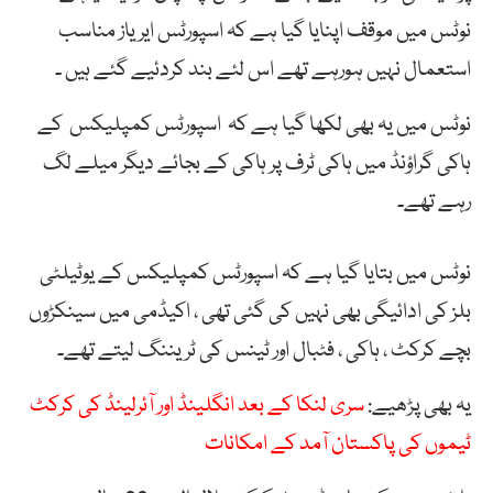
نوٹس ميں موقف اپنايا گيا ہے کہ اسپورٹس ايرياز مناسب
استعمال نہيں ہورہے تھے اس لئے بند کردئيے گئے ہیں ۔
نوٹس میں یہ بھی لکھا گیا ہے کہ اسپورٹس کمپلیکس کے
ہاکی گراؤنڈ میں ہاکی ٹرف پر ہاکی کے بجائے دیگر ميلے لگ
رہے تھے۔
نوٹس میں بتایا گیا ہے کہ اسپورٹس کمپليکس کے يوٹيلٹی
بلز کی ادائيگی بھی نہيں کی گئی تھی ، اکیڈمی میں سینکڑوں
بچے کرکٹ ، ہاکی ، فٹبال اور ٹینس کی ٹریننگ لیتے تھے۔
یہ بھی پڑھیے:
سری لنکا کے بعد انگلینڈ اور آئرلینڈ کی کرکٹ
ٹیموں کی پاکستان آمد کے امکانات