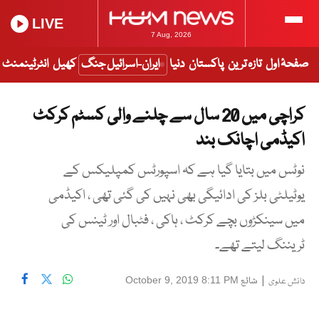
LIVE
7 Aug, 2026
صفحۂ اول
تازہ ترین
پاکستان
دنیا
ایران-اسرائیل جنگ
کھیل
انٹرٹینمنٹ
کراچی ميں 20 سال سے چلنے والی کسٹم کرکٹ
اکيڈمی اچانک بند
نوٹس میں بتایا گیا ہے کہ اسپورٹس کمپليکس کے
يوٹيلٹی بلز کی ادائيگی بھی نہيں کی گئی تھی ، اکیڈمی
میں سینکڑوں بچے کرکٹ ، ہاکی ، فٹبال اور ٹینس کی
ٹریننگ لیتے تھے۔
|
شائع
October 9, 2019 8:11 PM
دانش علوی