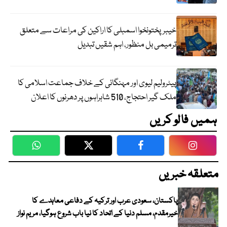
خیبرپختونخوا اسمبلی کا اراکین کی مراعات سے متعلق
ترمیمی بل منظور، اہم شقیں تبدیل
پیٹرولیم لیوی اور مہنگائی کے خلاف جماعت اسلامی کا
ملک گیر احتجاج، 510 شاہراہوں پر دھرنوں کا اعلان
ہمیں فالو کریں
WhatsApp
Twitter
Facebook
Faceboo
متعلقہ خبریں
پاکستان، سعودی عرب اور ترکیہ کے دفاعی معاہدے کا
خیرمقدم، مسلم دنیا کے اتحاد کا نیا باب شروع ہوگیا، مریم نواز