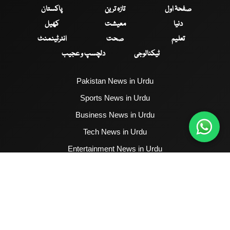
صفحۂ اول
تازہ ترین
پاکستان
دنیا
معیشت
کھیل
تعلیم
صحت
انٹرٹینمنٹ
ٹیکنالوجی
دلچسپ و عجیب
Pakistan News in Urdu
Sports News in Urdu
Business News in Urdu
Tech News in Urdu
Entertainment News in Urdu
Health News in Urdu
Hum News English