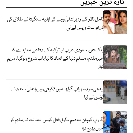
تازہ ترین خبریں
تامل ناڈو کے وزیراعلیٰ وجے کی اہلیہ سنگیتا نے طلاق کی
درخواست واپس لے لی
پاکستان، سعودی عرب اور ترکیہ کے دفاعی معاہدے کا
خیرمقدم، مسلم دنیا کے اتحاد کا نیا باب شروع ہوگیا، مریم
نواز
ایدھی ہوم سہراب گوٹھ میں ڈکیتی، وزیراعلیٰ سندھ نے
نوٹس لے لیا
گروپ کیپٹن عاصم طارق قتل کیس، عدالت نے ملزم کو
جیل بھیج دیا