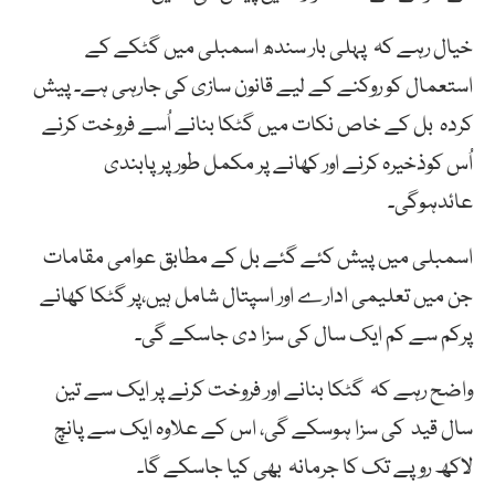
خیال رہے کہ پہلی بار سندھ اسمبلی میں گٹکے کے
استعمال کو روکنے کے لیے قانون سازی کی جارہی ہے۔ پیش
کردہ بل کے خاص نکات میں گٹکا بنانے اُسے فروخت کرنے
اُس کوذخیرہ کرنے اور کھانے پر مکمل طور پرپابندی
عائدہوگی۔
اسمبلی میں پیش کئے گئے بل کے مطابق عوامی مقامات
جن میں تعلیمی ادارے اور اسپتال شامل ہیں،پر گٹکا کھانے
پرکم سے کم ایک سال کی سزا دی جاسکے گی۔
واضح رہے کہ گٹکا بنانے اور فروخت کرنے پر ایک سے تین
سال قید کی سزا ہوسکے گی، اس کے علاوہ ایک سے پانچ
لاکھ روپے تک کا جرمانہ بھی کیا جاسکے گا۔