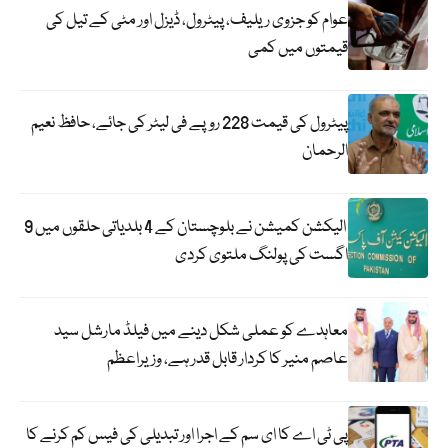
عوام کو جزوی ریلیف، پیٹرول، ڈیزل اور مٹی کے تیل کی
قیمتوں میں کمی
پیٹرول کی قیمت 228 روپے فی لیٹر کی جائے، حافظ نعیم
الرحمان
الیکشن کمیشن نے بلوچستان کے 4 بلدیاتی حلقوں میں 9
اگست کی پولنگ ملتوی کردی
معاہدے کو عملی شکل دینے میں فیلڈ مارشل سید
عاصم منیر کا کردار قابل قدر ہے، وزیراعظم
پی ٹی اے کا ای سم کے اجرا اور تبدیلی کی فیس کم کرنے کا