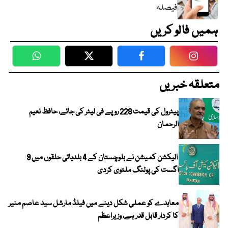
فیصلہ
ہمیں فالو کریں
WhatsApp
Twitter
Facebook
Faceboo
متعلقہ خبریں
پیٹرول کی قیمت 228 روپے فی لیٹر کی جائے، حافظ نعیم
الرحمان
الیکشن کمیشن نے بلوچستان کے 4 بلدیاتی حلقوں میں 9
اگست کی پولنگ ملتوی کردی
معاہدے کو عملی شکل دینے میں فیلڈ مارشل سید عاصم منیر
کا کردار قابل قدر ہے، وزیراعظم