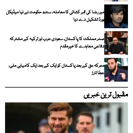
میر رضا کی قبر کشائی کا معاملہ، سندھ حکومت نے نیا میڈیکل
بورڈ تشکیل دے دیا
صدر مملکت کا پاکستان، سعودی عرب اور ترکیہ کے مشترکہ
دفاعی معاہدے کا خیرمقدم
معرکہ حق کے بعد پاکستان کو ایک کے بعد ایک کامیابی ملی،
عطا تارڑ
مقبول ترین خبریں