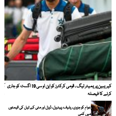
کیریبین پریمیئر لیگ ، قومی کرکٹرز کو این او سی 19 اگست کو جاری
آز
کرنے کا فیصلہ
چھی
عوام کو جزوی ریلیف، پیٹرول، ڈیزل اور مٹی کے تیل کی قیمتوں
میں کمی