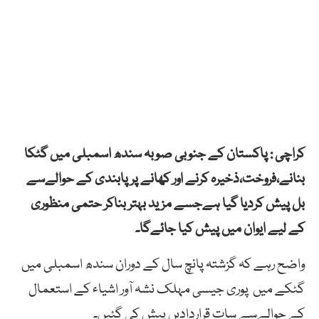
کراچی : پاکستان کے جنوبی صوبہ سندھ اسمبلی میں گٹکا
بنانے،فروخت،ذخیرہ کرنے اور کھانے پر پابندی کے حوالےسے
بل پیش کردیا گیا ہےجسے مزید بہتر بناکر حتمی منظوری
کے لیے ایوان میں پیش کیا جائےگا۔
واضح رہے کہ گزشتہ پانچ سال کے دوران سندھ اسمبلی میں
گٹکے میں پوری جیسی مہلک نشہ آور اشیاء کے استعمال
کے حوالےسے سات قراردادیں پیش کی گئیں۔