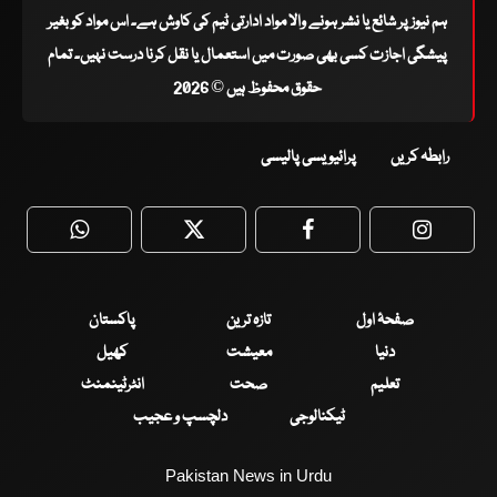
ہم نیوز پر شائع یا نشر ہونے والا مواد ادارتی ٹیم کی کاوش ہے۔ اس مواد کو بغیر
پیشگی اجازت کسی بھی صورت میں استعمال یا نقل کرنا درست نہیں۔ تمام
حقوق محفوظ ہیں © 2026
رابطہ کریں
پرائیویسی پالیسی
WhatsApp
Twitter
Facebook
Faceboo
صفحۂ اول
تازہ ترین
پاکستان
دنیا
معیشت
کھیل
تعلیم
صحت
انٹرٹینمنٹ
ٹیکنالوجی
دلچسپ و عجیب
Pakistan News in Urdu