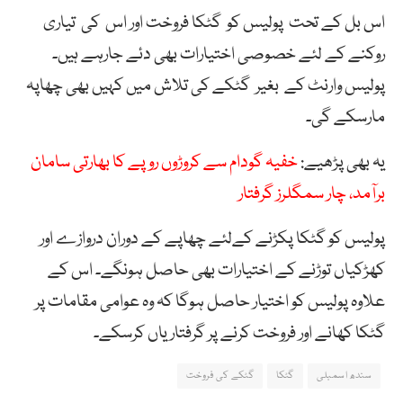
اس بل کے تحت پولیس کو گٹکا فروخت اور اس کی تیاری
روکنے کے لئے خصوصی اختیارات بھی دئے جارہے ہیں۔
پولیس وارنٹ کے بغیر گٹکے کی تلاش میں کہیں بھی چھاپہ
مارسکے گی۔
یہ بھی پڑھیے:
خفیہ گودام سے کروڑوں روپے کا بھارتی سامان
برآمد، چار سمگلرز گرفتار
پولیس کو گٹکا پکڑنے کےلئے چھاپے کے دوران دروازے اور
کھڑکیاں توڑنے کے اختیارات بھی حاصل ہونگے۔ اس کے
علاوہ پولیس کو اختیار حاصل ہوگا کہ وہ عوامی مقامات پر
گٹکا کھانے اور فروخت کرنے پر گرفتاریاں کرسکے۔
سندھ اسمبلی
گٹکا
گٹکے کی فروخت