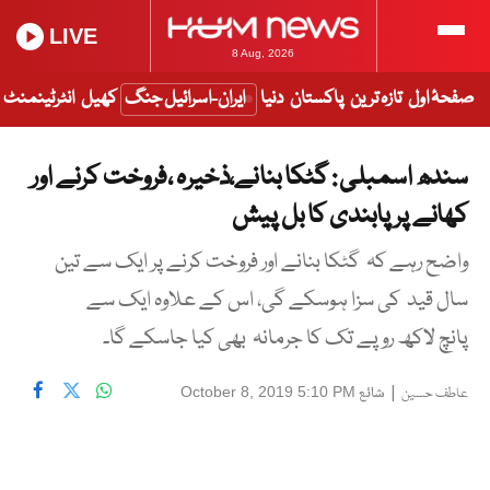
LIVE
8 Aug, 2026
صفحۂ اول
تازہ ترین
پاکستان
دنیا
ایران-اسرائیل جنگ
کھیل
انٹرٹینمنٹ
سندھ اسمبلی : گٹکا بنانے،ذخیرہ ،فروخت کرنے اور
کھانے پر پابندی کا بل پیش
واضح رہے کہ گٹکا بنانے اور فروخت کرنے پر ایک سے تین
سال قید کی سزا ہوسکے گی، اس کے علاوہ ایک سے
پانچ لاکھ روپے تک کا جرمانہ بھی کیا جاسکے گا۔
|
شائع
October 8, 2019 5:10 PM
عاطف حسین