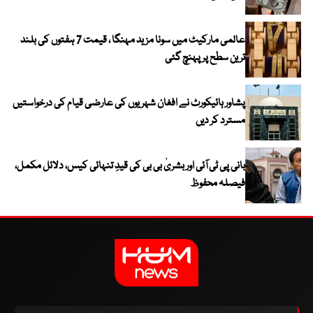
عالمی مارکیٹ میں سونا مزید مہنگا ، قیمت 7 ہفتوں کی بلند
ترین سطح پر پہنچ گئی
پشاور ہائیکورٹ نے افغان شہریوں کی عارضی قیام کی درخواستیں
مسترد کر دیں
بانی پی ٹی آئی اور بشریٰ بی بی کی قیدِ تنہائی کیس، دلائل مکمل،
فیصلہ محفوظ