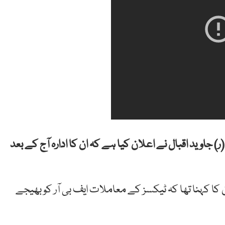
 جاوید اقبال نے اعلان کیا ہے کہ ان کا ادارہ آج کے بعد
ا کہنا تھا کہ ٹیکسز کے معاملات ایف بی آر کو بھیجے