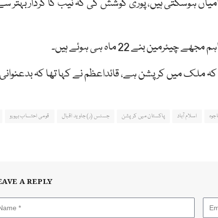
امیاں ہوسکتی ہیں، پوری کوشش کی کہ نیب کا کردار بہتر سے
ار کو احساس تھا کہ ملک میں کرپشن ہے، قائداعظم نے کہا تھا کہ بدعنوانی
جوہ
اسلام آباد
پاکستان میں کرپشن
جسٹس (ر) جاوید اقبال
قومی احتساب بیورو
EAVE A REPLY