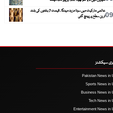
شہروں میں 20 کلو تھیلا 100 روپے تک مہنگا
عالمی مارکیٹ میں سونا مزید مہنگا ، قیمت 7 ہفتوں کی بلند
0
ترین سطح پر پہنچ گئی
یزی سیکشنز
Pakistan News in 
Sports News in 
Business News in 
Tech News in 
Entertainment News in 