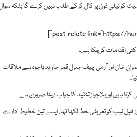
صیت کو ٹیلی فون پر کال کرکے طلب نہیں کرے گا بلکہ سوال
 کئی اقدامات کرچکا ہے۔
مران خان اور آرمی چیف جنرل قمر جاوید باجوہ سے ملاقات
ا۔
کرتا ہوں اور بلاجواز تنقید کا جواب دینا ضروری ہے۔
وز قبل نیب کو تعریفی خط لکھا تھا، ایسے تین خطوط ادارے