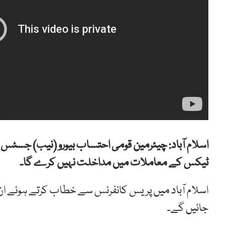
اسلام آباد: چیئرمین قومی احتساب بیورو (نیب) جسٹس (ر)
ٹیکس کے معاملات میں مداخلت نہیں کرے گا۔
اسلام آباد میں پریس کانفرنس سے خطاب کرتے ہوئے ان ک
جائیں گے۔