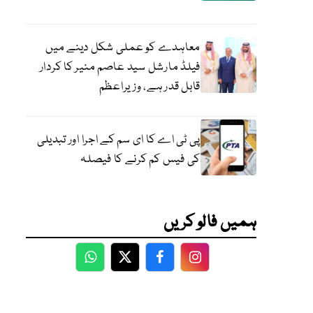
معاہدے کو عملی شکل دینے میں
فیلڈ مارشل سید عاصم منیر کا کردار
قابل قدر ہے، وزیراعظم
پی ٹی اے کا ای سم کے اجرا اور تبدیلی
کی فیس کم کرنے کا فیصلہ
ہمیں فالو کریں
WhatsApp
Twitter
Facebook
Facebook