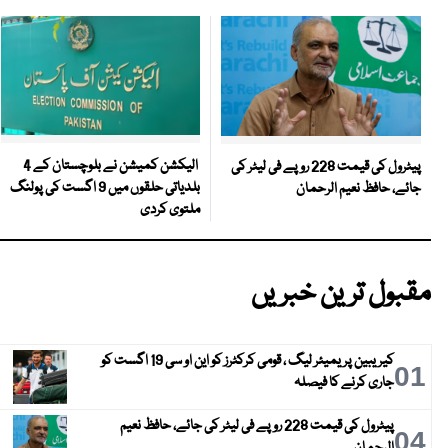
الیکشن کمیشن نے بلوچستان کے 4
پیٹرول کی قیمت 228 روپے فی لیٹر کی
بلدیاتی حلقوں میں 9 اگست کی پولنگ
جائے، حافظ نعیم الرحمان
ملتوی کردی
مقبول ترین خبریں
کیریبین پریمیئر لیگ ، قومی کرکٹرز کو این او سی 19 اگست کو
01
جاری کرنے کا فیصلہ
پیٹرول کی قیمت 228 روپے فی لیٹر کی جائے، حافظ نعیم
04