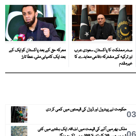
صدر مملکت کا پاکستان، سعودی عرب
معرکہ حق کے بعد پاکستان کو ایک کے
اور ترکیہ کے مشترکہ دفاعی معاہدے کا
بعد ایک کامیابی ملی، عطا تارڑ
خیرمقدم
حکومت نے پیٹرول اور ڈیزل کی قیمتوں میں کمی کر دی
0
ملک بھر میں آٹے کی قیمت میں اضافہ، ایک ہفتے میں کئی
0