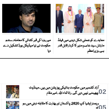
معاہدے کو عملی شکل دینے میں فیلڈ
میر رضا کی قبر کشائی کا معاملہ، سندھ
مارشل سید عاصم منیر کا کردار قابل قدر
حکومت نے نیا میڈیکل بورڈ تشکیل دے
ہے، وزیراعظم
دیا
آزاد کشمیر میں حکومت بنانیکی پوزیشن میں ہیں ، مینڈیٹ
3
02
چھیننے نہیں دیں گے ، رانا ثناء اللہ ، امیر مقام
ویمنز ایشیا کپ 2026، پاکستان اور بھارت کا مقابلہ دبئی میں ہو
6
05