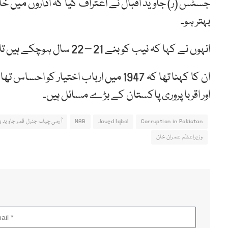
جسٹس (ر) جاوید اقبال نے اعتراف کیا کہ اداروں میں خ
بہتر ہو۔
انہوں نے کہا کہ نیب کو بنے 21 – 22 سال ہوچکے ہیں تاہم مجھے چیئرمین بنے 22 ماہ ہی ہوئے ہیں۔
ان کا کہنا تھا کہ 1947 میں ارباب اختی
اور اقربا پروری پاکستان کے بڑے مسائل ہیں۔
Corruption in Pakistan
Javed Iqbal
NAB
آرمی چیف جنرل قمر جاوید با
وزیراعظم عمران خان