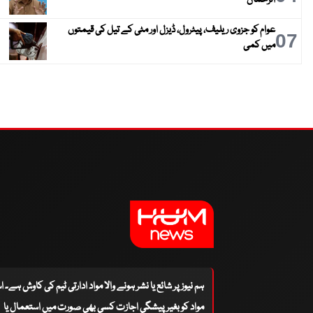
الرحمان
عوام کو جزوی ریلیف، پیٹرول، ڈیزل اور مٹی کے تیل کی قیمتوں
07
میں کمی
ہم نیوز پر شائع یا نشر ہونے والا مواد ادارتی ٹیم کی کاوش ہے۔ 
مواد کو بغیر پیشگی اجازت کسی بھی صورت میں استعمال یا