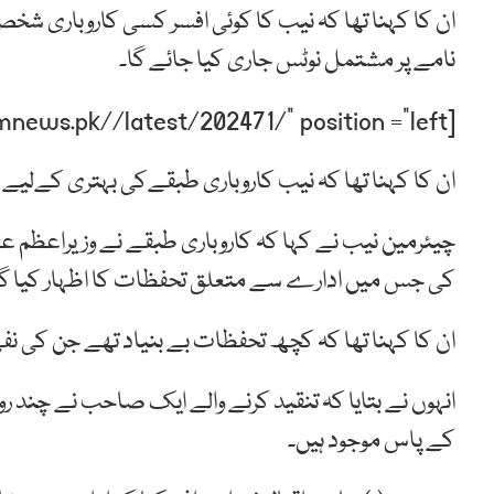
ان کا کہنا تھا کہ نیب کا کوئی افسر کسی کاروباری شخ
نامے پر مشتمل نوٹس جاری کیا جائے گا۔
[post-relate link=”https://humnews.pk//latest/202471/” position =”left”]
ان کا کہنا تھا کہ نیب کاروباری طبقےکی بہتری کےلیے
چیئرمین نیب نے کہا کہ کاروباری طبقے نے وزیراعظم ع
کی جس میں ادارے سے متعلق تحفظات کا اظہار کیا گی
ان کا کہنا تھا کہ کچھ تحفظات بے بنیاد تھے جن کی نفی 
انہوں نے بتایا کہ تنقید کرنے والے ایک صاحب نے چند ر
کے پاس موجود ہیں۔