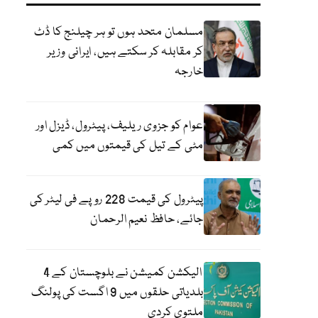
مسلمان متحد ہوں تو ہر چیلنج کا ڈٹ
کر مقابلہ کر سکتے ہیں، ایرانی وزیر
خارجہ
عوام کو جزوی ریلیف، پیٹرول، ڈیزل اور
مٹی کے تیل کی قیمتوں میں کمی
پیٹرول کی قیمت 228 روپے فی لیٹر کی
جائے، حافظ نعیم الرحمان
الیکشن کمیشن نے بلوچستان کے 4
بلدیاتی حلقوں میں 9 اگست کی پولنگ
ملتوی کردی