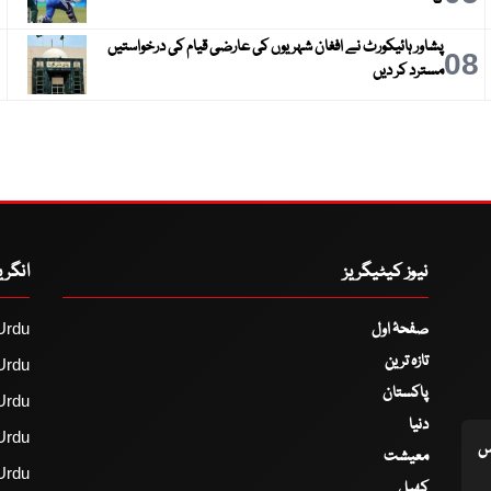
گا
پشاور ہائیکورٹ نے افغان شہریوں کی عارضی قیام کی درخواستیں
9
08
مسترد کر دیں
نیوز کیٹیگریز
انگر
صفحۂ اول
Urdu
تازہ ترین
Urdu
پاکستان
Urdu
دنیا
Urdu
اس
معیشت
Urdu
کھیل