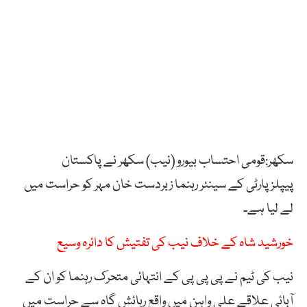
سکھر:قومی احتساب بیورو (نیب) سکھر نے پاکستان
پیپلزپارٹی کے سینئر رہنما زبردست خان مہر کو حراست میں
لے لیا ہے۔
خورشید شاہ کے خلاف نیب کی تفتیش کا دائرہ وسیع
نیب کی ٹیم نے پی پی پی کے انتہائی متحرک رہنما کو ان کے
آبائی علاقے علی واہن میں واقع رہائش گاہ سے حراست میں