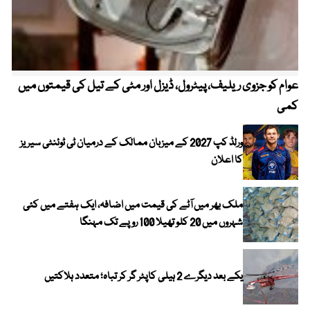
عوام کو جزوی ریلیف، پیٹرول، ڈیزل اور مٹی کے تیل کی قیمتوں میں
4 روز میں سونے کی قیمت میں بڑا اضافہ
کمی
ورلڈ کپ 2027 کے میزبان ممالک کے درمیان ٹی ٹوئنٹی سیریز
کا اعلان
ملک بھر میں آٹے کی قیمت میں اضافہ، ایک ہفتے میں کئی
شہروں میں 20 کلو تھیلا 100 روپے تک مہنگا
یکے بعد دیگرے 2 ہیلی کاپٹر گر کر تباہ؛ متعدد ہلاکتیں