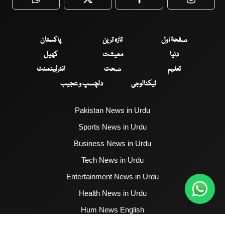
WhatsApp
Twitter
Facebook
Faceboo
صفحۂ اول
تازہ ترین
پاکستان
دنیا
معیشت
کھیل
تعلیم
صحت
انٹرٹینمنٹ
ٹیکنالوجی
دلچسپ و عجیب
Pakistan News in Urdu
Sports News in Urdu
Business News in Urdu
Tech News in Urdu
Entertainment News in Urdu
Health News in Urdu
Hum News English