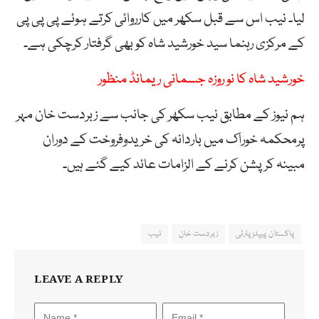
لیا۔ نیب اس سے قبل سکھر میں کارروائی کرتے ہوئے پی پی پی
کے مرکزی رہنما سید خورشید شاہ کو بھی گرفتار کرچکی ہے۔
خورشید شاہ کا نو روزہ جسمانی ریمانڈ منظور
ہم نیوز کے مطابق نیب سکھر کی جانب سے زبردست خان مہر
پرمحکمہ خوراک میں باردانہ کی خریدوفروخت کے دوران
مبینہ کرپشن کرنے کے الزامات عائد کیے گئے ہیں۔
پاکستان پیپلزپارٹی
زبردست خان
نیب
LEAVE A REPLY