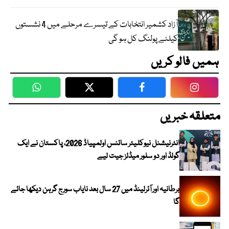
آزاد کشمیر انتخابات کے تیسرے مرحلے میں 4 نشستوں
کیلئے پولنگ کل ہو گی
ہمیں فالو کریں
WhatsApp
Twitter
Facebook
Faceboo
متعلقہ خبریں
انٹرنیشنل نیوکلیئر سائنس اولمپیاڈ 2026، پاکستان نے ایک
گولڈ اور دو سلور میڈلز جیت لیے
برطانیہ اور آئرلینڈ میں 27 سال بعد نایاب سورج گرہن دیکھا جائے
گا