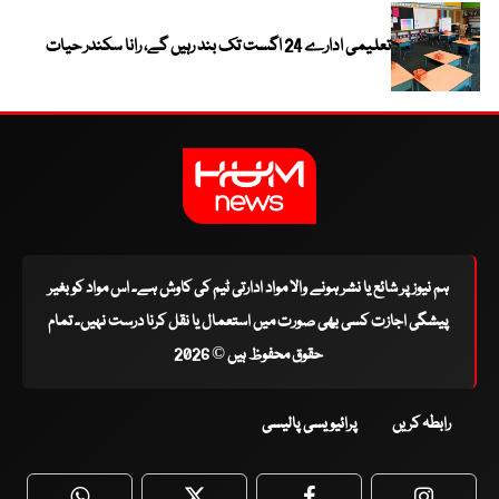
تعلیمی ادارے 24 اگست تک بند رہیں گے، رانا سکندر حیات
ہم نیوز پر شائع یا نشر ہونے والا مواد ادارتی ٹیم کی کاوش ہے۔ اس مواد کو بغیر
پیشگی اجازت کسی بھی صورت میں استعمال یا نقل کرنا درست نہیں۔ تمام
حقوق محفوظ ہیں © 2026
رابطہ کریں
پرائیویسی پالیسی