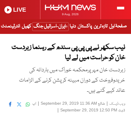
LIVE
9 Aug, 2026
صفحۂ اول
تازہ ترین
پاکستان
دنیا
ایران-اسرائیل جنگ
کھیل
انٹرٹینمنٹ
نیب سکھر نے پی پی پی سندھ کے رہنما زبردست
خان کو حراست میں لے لیا
زبردست خان مہر پرمحکمہ خوراک میں باردانہ کی
خریدوفروخت کے دوران مبینہ کرپشن کرنے کے الزامات
عائد کیے گئے ہیں۔
|
شائع
|
اپ
September 29, 2019 11:36 AM
ویب ڈیسک
ڈیٹ
|
September 29, 2019 12:50 PM