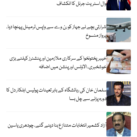
وال اسٹریٹ جرنل کا انکشاف
شرارتی بچے نے جہاز کو رن وے سے واپس ٹرمینل پہنچا دیا،
پرواز منسوخ
خیبرپختونخوا کے سرکاری ملازمین اور پنشنرز کیلئے بڑی
خوشخبری، الاؤنس اور پنشن میں اضافہ
سلمان خان کی رہائشگاہ کے باہر تعینات پولیس اہلکار دل کا
دورہ پڑنے سے چل بسا
آزاد کشمیر انتخابات متنازع بنا دیئے گئے، چودھری یاسین