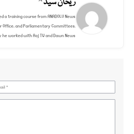
ریحان سید
(Twitter)
nded a training course from ANADOLU News
er Office, and Parliamentary Committees.
y he worked with Aaj TV and Dawn News.