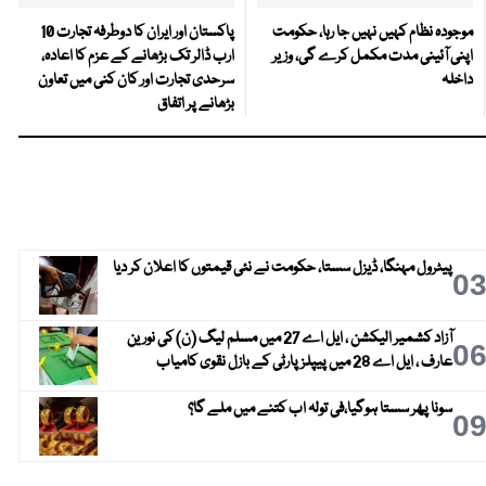
موجودہ نظام کہیں نہیں جا رہا، حکومت
پاکستان اور ایران کا دوطرفہ تجارت 10
اپنی آئینی مدت مکمل کرے گی، وزیر
ارب ڈالر تک بڑھانے کے عزم کا اعادہ،
داخلہ
سرحدی تجارت اور کان کنی میں تعاون
بڑھانے پر اتفاق
پیٹرول مہنگا، ڈیزل سستا، حکومت نے نئی قیمتوں کا اعلان کر دیا
0
آزاد کشمیر الیکشن ، ایل اے 27 میں مسلم لیگ (ن) کی نورین
0
عارف ، ایل اے 28 میں پیپلز پارٹی کے بازل نقوی کامیاب
سونا پھر سستا ہوگیا،فی تولہ اب کتنے میں ملے گا؟
0