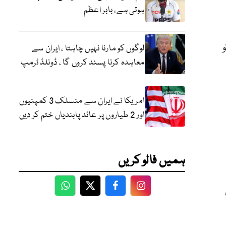
ہوتی ہے، بابر اعظم
لوگوں کو مارنا نہیں چاہتا ، ایران سے
معاہدہ کرنا پسند کروں گا ، ڈونلڈ ٹرمپ
امریکا نے ایران سے منسلک 3 کمپنیوں
اور 2 طیاروں پر عائد پابندیاں ختم کر دیں
ہمیں فالو کریں
WhatsApp
Twitter
Facebook
Facebook