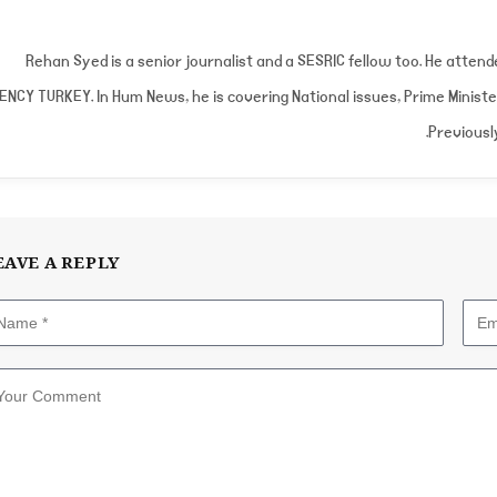
Rehan Syed is a senior journalist and a SESRIC fellow too. He atte
ENCY TURKEY. In Hum News, he is covering National issues, Prime Minist
Previousl
EAVE A REPLY