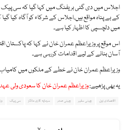
اجلاس میں دی گئی بریفنگ میں کہا گیا کہ سی پیک 
کے بے پناہ مواقع ہیں،اجلاس کے شرکاء کو آگاہ کیا گیا
میں دلچسپی کا اظہار کیا ہے۔
اس موقع پر وزیراعظم عمران خان نے کہا کہ پاکستان اقت
آسان بنانے کے لیے اقدامات کررہی ہے۔
وزیراعظم عمران خان نے خطے کے ملکوں میں کامیاب سر
یہ بھی پڑھیے:
وزیراعظم عمران خان کا سعودی ولی عہد 
اقتصادی زون
چینی سفیر
چینی صدر
سرمایہ کاری ماڈلز
سی پیک
وز
X