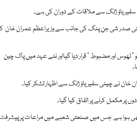
نی سفیر یاؤ ژنگ سے ملاقات کے دوران کی ہے۔
ینی صدر شی جن پنگ کی جانب سے وزیراعظم عمران خان کو
” ٹھوس اور مضبوط ” قرار دیا گیااور نئے عہد میں پاک چین
۔
 خان نے چینی سفیر یاؤ ژنگ سے اظہار تشکر کیا۔
ں پر مکمل کرنے پر اتفاق کیا گیا۔
بھی ہوا ہے جس میں صنعتی شعبے میں مراعات پر پیشرفت