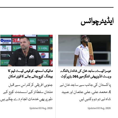
ایڈیٹرچوائس
مائیک اسمتھ کو قومی ٹیسٹ ٹیم کا
دوسرا ٹیسٹ، ساجد خان کی شاندار بالنگ،
بیٹنگ کوچ بنائے جانے کا قوی امکان
ویسٹ انڈیز پہلی اننگز میں 344 رنز پر آؤٹ
جنوبی افریقی کرکٹر اس سے قبل
پاکستان کی جانب سے ساجد خان نے
ملتان سلطانز کے اسسٹنٹ کوچ کے
4، محمد علی، علی عثمان اور عبید
طور پر بھی خدمات انجام دے چکے ہیں
شاہ نے دو دو وکٹیں لیں
Updated 03 Aug, 2026
Updated 03 Aug, 2026