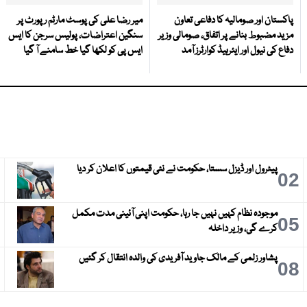
پاکستان اور صومالیہ کا دفاعی تعاون
میر رضا علی کی پوسٹ مارٹم رپورٹ پر
مزید مضبوط بنانے پر اتفاق، صومالی وزیر
سنگین اعتراضات، پولیس سرجن کا ایس
دفاع کی نیول اور ایئرہیڈ کوارٹرز آمد
ایس پی کو لکھا گیا خط سامنے آ گیا
پیٹرول اور ڈیزل سستا، حکومت نے نئی قیمتوں کا اعلان کر دیا
3
02
موجودہ نظام کہیں نہیں جا رہا، حکومت اپنی آئینی مدت مکمل
6
05
کرے گی، وزیر داخلہ
پشاور زلمی کے مالک جاوید آفریدی کی والدہ انتقال کر گئیں
9
08