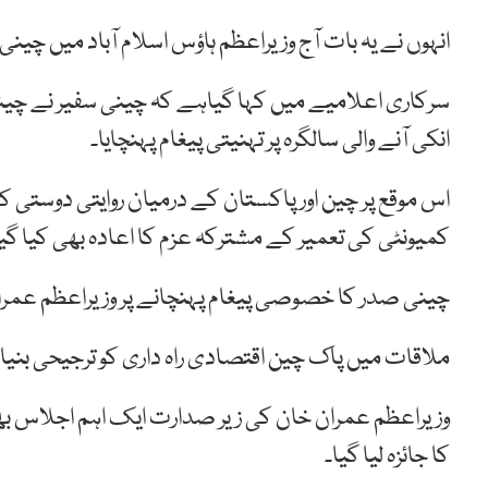
انہوں نے یہ بات آج وزیراعظم ہاؤس اسلام آباد میں چی
سرکاری اعلامیے میں کہا گیاہے کہ چینی سفیر نے چ
انکی آنے والی سالگرہ پر تہنیتی پیغام پہنچایا۔
اس موقع پر چین اور پاکستان کے درمیان روایتی دوستی کو 
کمیونٹی کی تعمیر کے مشترکہ عزم کا اعادہ بھی کیا گیا
چینی صدر کا خصوصی پیغام پہنچانے پر وزیراعظم عمران
ملاقات میں پاک چین اقتصادی راہ داری کو ترجیحی بنیادو
وزیراعظم عمران خان کی زیر صدارت ایک اہم اجلاس 
کا جائزہ لیا گیا۔