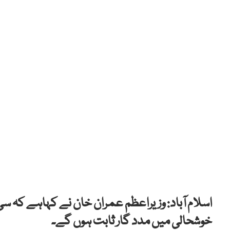
اسلام آباد: وزیراعظم عمران خان نے کہاہے کہ س
خوشحالی میں مدد گار ثابت ہوں گے۔