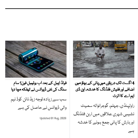
4 اگست تک دریاؤں میں پانی کے بہاؤ میں
فولڈ ایبل کے بعد اب رولیبل فون؟ سام
اضافے اور فلیش فلڈنگ کا خدشہ، این ڈی
سنگ کی نئی ڈیوائس نے تہلکہ مچا دیا
ایم اے کا الرٹ
سب سے زیادہ توجہ زیڈ نائن کوڈ نیم
راولپنڈی، جہلم، گوجرانوالہ سمیت
والی ڈیوائس نے حاصل کی ہے
نشیبی شہری علاقوں میں اربن فلڈنگ
Updated 01 Aug, 2026
اور بارش کا پانی جمع ہونے کا خدشہ
ہے