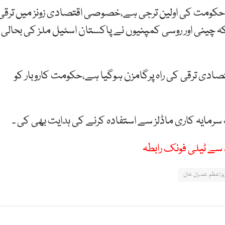
حکومت کی اولین ترجی ہے،خصوصی اقتصادی زونز میں ترقی
 کہ چینی اور روسی کمپنیوں نے پاکستان اسٹیل ملز کی بحالی
صادی ترقی کی راہ پرگامزن ہوگیا ہے،حکومت کاروبار کو
مایہ کاری ماڈلز سے استفادہ کرنے کی ہدایت بھی کی ۔
سے ٹیلی فونک رابطہ
یراعظم عمران خان