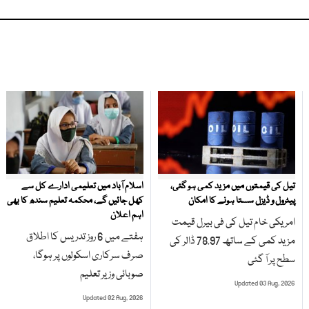
تیل کی قیمتوں میں مزید کمی ہو گئی،
اسلام آباد میں تعلیمی ادارے کل سے
پیٹرول و ڈیزل سستا ہونے کا امکان
کھل جائیں گے، محکمہ تعلیم سندھ کا بھی
اہم اعلان
امریکی خام تیل کی فی بیرل قیمت
ہفتے میں 6 روز تدریس کا اطلاق
مزید کمی کے ساتھ 78.97 ڈالر کی
صرف سرکاری اسکولوں پر ہوگا،
سطح پر آ گئی
صوبائی وزیر تعلیم
Updated 03 Aug, 2026
Updated 02 Aug, 2026