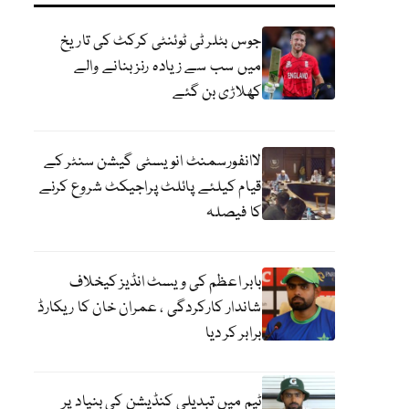
جوس بٹلر ٹی ٹوئنٹی کرکٹ کی تاریخ
میں سب سے زیادہ رنز بنانے والے
کھلاڑی بن گئے
لاانفورسمنٹ انویسٹی گیشن سنٹر کے
قیام کیلئے پائلٹ پراجیکٹ شروع کرنے
کا فیصلہ
بابر اعظم کی ویسٹ انڈیز کیخلاف
شاندار کارکردگی ، عمران خان کا ریکارڈ
برابر کر دیا
ٹیم میں تبدیلی کنڈیشن کی بنیاد پر