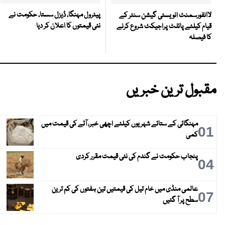
پیٹرول مہنگا، ڈیزل سستا، حکومت نے
لاانفورسمنٹ انویسٹی گیشن سنٹر کے
نئی قیمتوں کا اعلان کر دیا
قیام کیلئے پائلٹ پراجیکٹ شروع کرنے
کا فیصلہ
مقبول ترین خبریں
مہنگائی کے ستائے شہریوں کیلئے اچھی خبر، آٹے کی قیمت میں
01
کمی
پنجاب حکومت نے گندم کی نئی قیمت مقرر کردی
04
عالمی منڈی میں خام تیل کی قیمتیں تین ہفتوں کی کم ترین
07
سطح پر آ گئیں