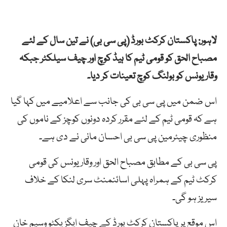
لاہور: پاکستان کرکٹ بورڈ (پی سی بی) نے تین سال کے لئے
مصباح الحق کو قومی ٹیم کا ہیڈ کوچ اور چیف سیلکٹر جبکہ
وقار یونس کو بولنگ کوچ تعینات کر دیا۔
اس ضمن میں پی سی بی کی جانب سے اعلامیے میں کہا گیا
ہے کہ قومی ٹیم کے لئے مقرر کردہ دونوں کوچز کے ناموں کی
منظوری چیئرمین پی سی بی احسان مانی نے دی ہے۔
پی سی بی کے مطابق مصباح الحق اور وقار یونس کی قومی
کرکٹ ٹیم کے ہمراہ پہلی اسائنمنٹ سری لنکا کے خلاف
سیریز ہو گی۔
اس موقع پر پاکستان کرکٹ بورڈ کے چیف ایگزیکٹو وسیم خان