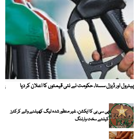
پیٹرول اور ڈیزل سستا، حکومت نے نئی قیمتوں کا اعلان کر دیا
پیٹ
پی سی بی کا ایکشن، غیر منظور شدہ لیگ کھیلنے والے کرکٹرز
کیلئے سخت وارننگ