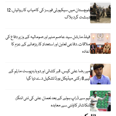
بلوچستان میں سیکیورٹی فورسز کی کامیاب کارروائیاں، 12
دہشت گرد ہلاک
فیلڈ مارشل سید عاصم منیر اور صومالیہ کے وزیر دفاع کی
ملاقات، دفاعی تعاون اور استعدادِ کار بڑھانے کے عزم کا
اعادہ
میر رضا علی کیس، قبر کشائی اور دوبارہ پوسٹ مارٹم کے
لیے 8 رکنی میڈیکل بورڈ تشکیل دے دیا گیا
ٹیم سے ڈراپ ہونے کے بعد نعمان علی کی نئی اننگز،
لنکاشائر کاؤنٹی سے معاہدہ