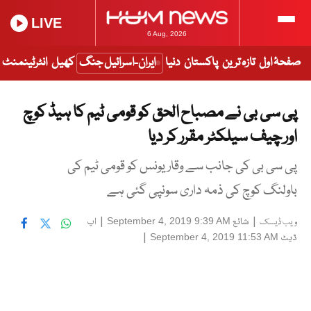
LIVE
6 Aug, 2026
صفحۂ اول
تازہ ترین
پاکستان
دنیا
ایران-اسرائیل جنگ
کھیل
انٹرٹینمنٹ
پی سی بی نے مصباح الحق کو قومی ٹیم کا ہیڈ کوچ
اور چیف سیلکٹر مقرر کر دیا
پی سی بی کی جانب سے وقار یونس کو قومی ٹیم کی
باولنگ کوچ کی ذمہ داری سونپی گئی ہے
|
شائع
|
اپ
September 4, 2019 9:39 AM
ویب ڈیسک
ڈیٹ
|
September 4, 2019 11:53 AM