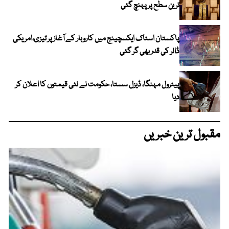
ترین سطح پر پہنچ گئی
پاکستان اسٹاک ایکسچینج میں کاروبار کے آغاز پر تیزی،امریکی
ڈالر کی قدر بھی گر گئی
پیٹرول مہنگا، ڈیزل سستا، حکومت نے نئی قیمتوں کا اعلان کر
دیا
مقبول ترین خبریں