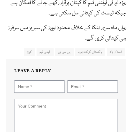
روزہ اور ٹی ٹوئنٹی ٹیم کا کپتان برقرار رکھے جانے کا امکان ہے
جبکہ ٹیسٹ کی کپتانی مل سکتی ہے۔
رواں ماہ سری لنکا کے خلاف محدود اوورز کی سیریز میں سرفراز
ہی کپتانی کریں گے۔
اسلام آباد
پاکستان کرکٹ بورڈ
پی سی بی
قومی ٹیم
کوچ
LEAVE A REPLY