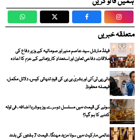
ہمیں فالو کریں
WhatsApp
Twitter
Facebook
Faceboo
متعلقہ خبریں
فیلڈ مارشل سید عاصم منیر اور صومالیہ کے وزیر دفاع کی
ملاقات، دفاعی تعاون اور استعدادِ کار بڑھانے کے عزم کا اعادہ
بانی پی ٹی آئی اور بشریٰ بی بی کی قیدِ تنہائی کیس، دلائل مکمل،
فیصلہ محفوظ
سونے کی قیمت میں مسلسل دوسرے روز ہوشربا اضافہ ، فی تولہ
کتنے کا ہو گیا؟
عالمی مارکیٹ میں سونا مزید مہنگا ، قیمت 7 ہفتوں کی بلند