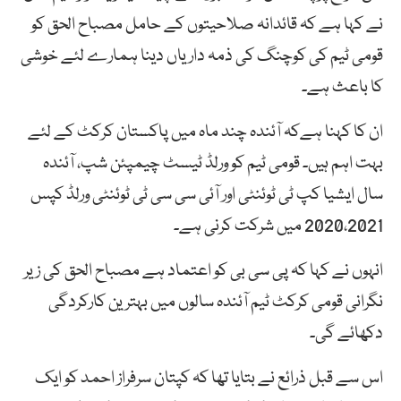
نے کہا ہے کہ قائدانہ صلاحیتوں کے حامل مصباح الحق کو
قومی ٹیم کی کوچنگ کی ذمہ داریاں دینا ہمارے لئے خوشی
کا باعث ہے۔
ان کا کہنا ہےکہ آئندہ چند ماہ میں پاکستان کرکٹ کے لئے
بہت اہم ہیں۔ قومی ٹیم کو ورلڈ ٹیسٹ چیمپئن شپ، آئندہ
سال ایشیا کپ ٹی ٹوئنٹی اور آئی سی سی ٹی ٹوئنٹی ورلڈ کپس
2020،2021 میں شرکت کرنی ہے۔
انہوں نے کہا کہ پی سی بی کو اعتماد ہے مصباح الحق کی زیر
نگرانی قومی کرکٹ ٹیم آئندہ سالوں میں بہترین کارکردگی
دکھائے گی۔
اس سے قبل ذرائع نے بتایا تھا کہ کپتان سرفراز احمد کو ایک