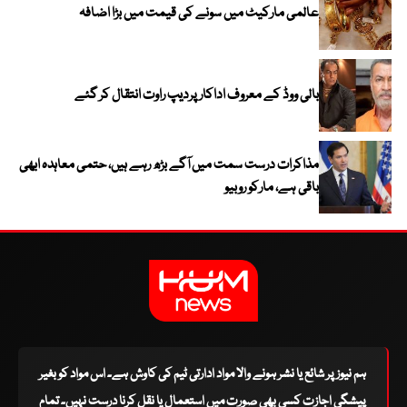
عالمی مارکیٹ میں سونے کی قیمت میں بڑا اضافہ
بالی ووڈ کے معروف اداکار پردیپ راوت انتقال کر گئے
مذاکرات درست سمت میں آگے بڑھ رہے ہیں، حتمی معاہدہ ابھی
باقی ہے، مارکو روبیو
ہم نیوز پر شائع یا نشر ہونے والا مواد ادارتی ٹیم کی کاوش ہے۔ اس مواد کو بغیر
پیشگی اجازت کسی بھی صورت میں استعمال یا نقل کرنا درست نہیں۔ تمام