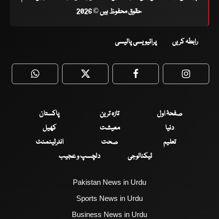
حقوق محفوظ ہیں © 2026
رابطہ کریں
پرائیویسی پالیسی
WhatsApp
Twitter
Facebook
Faceboo
صفحۂ اول
تازہ ترین
پاکستان
دنیا
معیشت
کھیل
تعلیم
صحت
انٹرٹینمنٹ
ٹیکنالوجی
دلچسپ و عجیب
Pakistan News in Urdu
Sports News in Urdu
Business News in Urdu