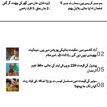
ہم صبر کر رہے ہیں، ہمارے صبر کا
ڈیرہ غازی خان میں گھر کی چھت گر گئی
امتحان نہ لیا جائے، بلاول بھٹو
، 2 جاں بحق ، 3 افراد زخمی
آزاد کشمیر میں حکومت بنانیکی پوزیشن میں ہیں ، مینڈیٹ
3
02
چھیننے نہیں دیں گے ، رانا ثناء اللہ ، امیر مقام
پیٹرول کی قیمت 228 روپے فی لیٹر کی جائے، حافظ نعیم
6
05
الرحمان
سونے کی قیمت میں مسلسل تیسرے روز بڑا اضافہ ، فی تولہ ریٹ
9
08
کہاں تک جا پہنچا؟