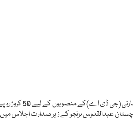
کوئٹہ: بلوچستان حکومت نے گوادر ڈویلپمنٹ اتھارٹی (جی ڈی اے)کے منصوبوں کے لیے 50 
چستان عبدالقدوس بزنجو کے زیر صدارت اجلاس میں