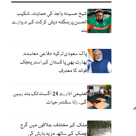
شیخ حسینہ واجد کی حمایت، شکیب
الحسن پر بنگلہ دیش کرکٹ کے دروازے
بند
پاک سعودی ترکیہ دفاعی معاہدہ،
بھارت بھی پاکستان کے اسٹریٹجک
فوائد کا معترف
تعلیمی ادارے 24 اگست تک بند رہیں
گے، رانا سکندر حیات
کروڑ روپے
ملک کے مختلف علاقوں میں گرج
چمک کے ساتھ مزید بارش کی