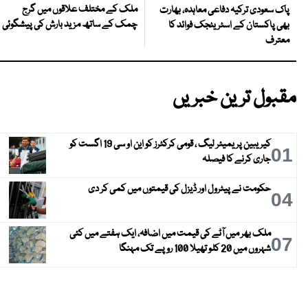
ملک کے مختلف علاقوں میں گرج
پاک سعودی ترکیہ دفاعی معاہدہ، بھارت
چمک کے ساتھ مزید بارش کی پیشگوئی
بھی پاکستان کے اسٹریٹجک فوائد کا
معترف
مقبول ترین خبریں
کیریبین پریمیئر لیگ ، قومی کرکٹرز کو این او سی 19 اگست کو
01
جاری کرنے کا فیصلہ
حکومت نے پیٹرول اور ڈیزل کی قیمتوں میں کمی کر دی
04
ملک بھر میں آٹے کی قیمت میں اضافہ، ایک ہفتے میں کئی
07
شہروں میں 20 کلو تھیلا 100 روپے تک مہنگا