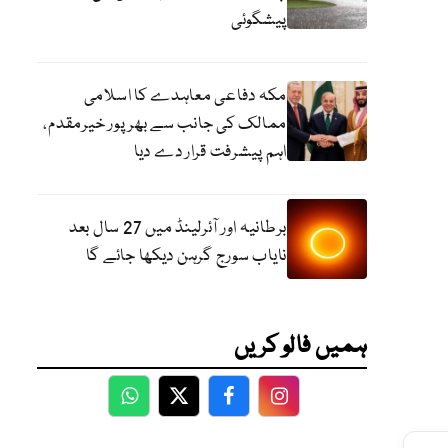
پیشگوئی
مکہ دفاعی معاہدے کا اسلامی
ممالک کی جانب سے بھرپور خیرمقدم،
اہم پیشرفت قرار دے دیا
برطانیہ اور آئرلینڈ میں 27 سال بعد
نایاب سورج گرہن دیکھا جائے گا
ہمیں فالو کریں
WhatsApp
Twitter
Facebook
Facebook