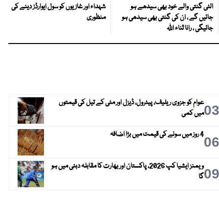
الٹی گنتی والے خود بھی سیدھے ہو
شہداء اور غازیوں کو سول ایوارڈز دینے کی
جائیں گے ، ان کی گنتی بھی سیدھی ہو
منظوری
جائیگی ، رانا ثناء اللہ
عوام کو جزوی ریلیف، پیٹرول، ڈیزل اور مٹی کے تیل کی قیمتوں
0
میں کمی
4 روز میں سونے کی قیمت میں بڑا اضافہ
0
ویمنز ایشیا کپ 2026، پاکستان اور بھارت کا مقابلہ دبئی میں ہو
0
گا