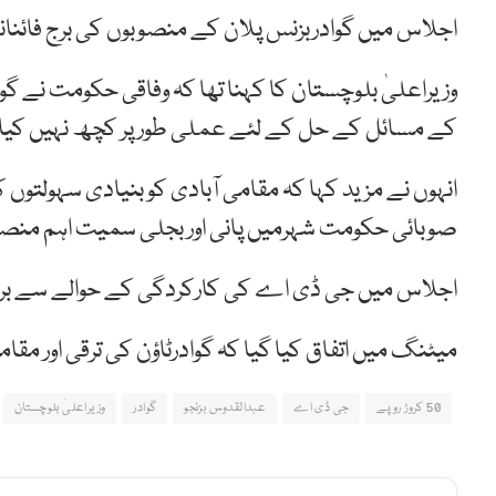
اجلاس میں گوادربزنس پلان کے منصوبوں کی برج فائن
وزیراعلیٰ بلوچستان کا کہنا تھا کہ وفاقی حکومت نے گو
کے مسائل کے حل کے لئے عملی طور پر کچھ نہیں کیا 
انہوں نے مزید کہا کہ مقامی آبادی کو بنیادی سہولتو
صوبائی حکومت شہرمیں پانی اور بجلی سمیت اہم منصو
اجلاس میں جی ڈی اے کی کارکردگی کے حوالے سے بری
میٹنگ میں اتفاق کیا گیا کہ گوادرٹاؤن کی ترقی اور مقا
50 کروڑ روپے
جی ڈی اے
عبدالقدوس بزنجو
گوادر
وزیراعلیٰ بلوچستان