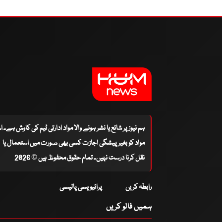
ہم نیوز پر شائع یا نشر ہونے والا مواد ادارتی ٹیم کی کاوش ہے۔ 
مواد کو بغیر پیشگی اجازت کسی بھی صورت میں استعمال یا
نقل کرنا درست نہیں۔ تمام حقوق محفوظ ہیں © 2026
رابطہ کریں
پرائیویسی پالیسی
ہمیں فالو کریں