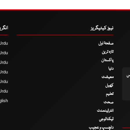
نیوز کیٹیگریز
انگر
صفحۂ اول
Urdu
تازہ ترین
Urdu
پاکستان
Urdu
دنیا
Urdu
اس
معیشت
Urdu
کھیل
Urdu
تعلیم
lish
صحت
انٹرٹینمنٹ
ٹیکنالوجی
دلچسپ و عجیب