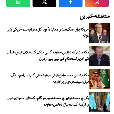
WhatsApp
Twitter
Facebook
Faceboo
متعلقہ خبریں
امریکا ایران جنگ بندی معاہدہ آج یا کل متوقع ہے، امریکی وزیر
خزانہ
مکہ مشترکہ دفاعی معاہدہ کسی ملک کے خلاف نہیں، خطے
کے امن و استحکام کے لیے ہے، اردوان
مکہ دفاعی معاہدہ امن، ترقی اور خوشحالی کے لیے اہم سنگِ
میل ہے،سعودی وزیر خارجہ
ایک پر حملہ تینوں پر حملہ تصور ہو گا، پاکستان ، سعودی عرب
اور ترکیہ کے درمیان دفاعی معاہدہ