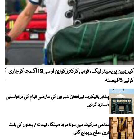
کیریبین پریمیئر لیگ ، قومی کرکٹرز کو این او سی 19 اگست کو جاری
آز
کرنے کا فیصلہ
چھی
پشاور ہائیکورٹ نے افغان شہریوں کی عارضی قیام کی درخواستیں
مسترد کر دیں
عالمی مارکیٹ میں سونا مزید مہنگا ، قیمت 7 ہفتوں کی بلند
ترین سطح پر پہنچ گئی