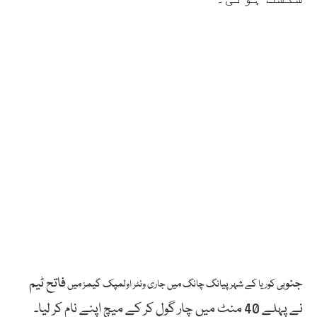
جنو
فاتح ٹیم
بی کوریا کے شہر پیانگ چانگ میں جاری ونٹر اولمپک گیمز میں
نے پہلے 40 منٹ میں چار گول کر کے میچ اپنے نام کر لیا۔