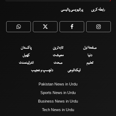
رابطہ کریں
پرائیویسی پالیسی
WhatsApp
Twitter
Facebook
Faceboo
صفحۂ اول
تازہ ترین
پاکستان
دنیا
معیشت
کھیل
تعلیم
صحت
انٹرٹینمنٹ
ٹیکنالوجی
دلچسپ و عجیب
Pakistan News in Urdu
Sports News in Urdu
Business News in Urdu
Tech News in Urdu