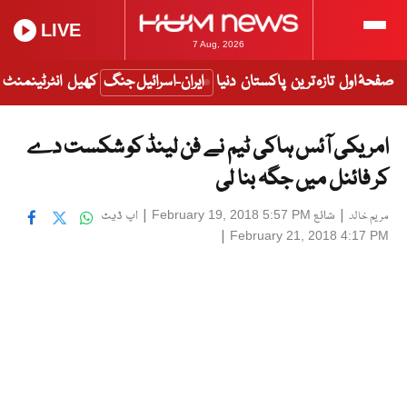
LIVE
7 Aug, 2026
صفحۂ اول
تازہ ترین
پاکستان
دنیا
ایران-اسرائیل جنگ
کھیل
انٹرٹینمنٹ
امریکی آئس ہاکی ٹیم نے فن لینڈ کو شکست دے
کر فائنل میں جگہ بنا لی
|
شائع
|
اپ ڈیٹ
February 19, 2018 5:57 PM
مریم خالد
|
February 21, 2018 4:17 PM