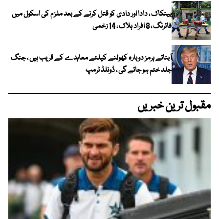
بینکاک ، دادا اور دادی کو قتل کرنے کے بعد ملزم کی اسکول میں
فائرنگ ، 8 افراد ہلاک ، 14 زخمی
آبنائے ہرمز دوبارہ کھولنے کیلئے معاہدے کے قریب ہیں ، جنگ
جلد ختم ہو جائے گی ، ڈونلڈ ٹرمپ
مقبول ترین خبریں