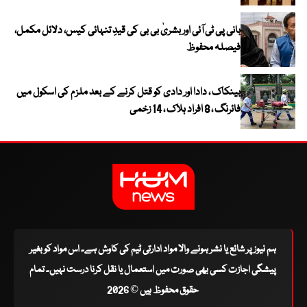
بانی پی ٹی آئی اور بشریٰ بی بی کی قیدِ تنہائی کیس، دلائل مکمل،
فیصلہ محفوظ
بینکاک ، دادا اور دادی کو قتل کرنے کے بعد ملزم کی اسکول میں
فائرنگ ، 8 افراد ہلاک ، 14 زخمی
ہم نیوز پر شائع یا نشر ہونے والا مواد ادارتی ٹیم کی کاوش ہے۔ اس مواد کو بغیر
پیشگی اجازت کسی بھی صورت میں استعمال یا نقل کرنا درست نہیں۔ تمام
حقوق محفوظ ہیں © 2026