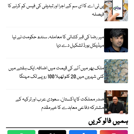
پی ٹی اے کا ای سم کے اجرا اور تبدیلی کی فیس کم کرنے کا
فیصلہ
میر رضا کی قبر کشائی کا معاملہ، سندھ حکومت نے نیا
میڈیکل بورڈ تشکیل دے دیا
ملک بھر میں آٹے کی قیمت میں اضافہ، ایک ہفتے میں
کئی شہروں میں 20 کلو تھیلا 100 روپے تک مہنگا
صدر مملکت کا پاکستان، سعودی عرب اور ترکیہ کے
مشترکہ دفاعی معاہدے کا خیرمقدم
ہمیں فالو کریں