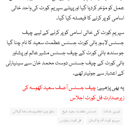
عمل کو مؤخر کردیا گیا اور پہلے سپریم کورٹ کی واحد خالی
اسامی کو پر کرنے کا فیصلہ کیا گیا۔
سپریم کورٹ کی خالی اسامی کو پر کرنے کے لیے چیف
جسٹس لاہور ہائی کورٹ جسٹس عظمت سعید کا نام چنا گیا
جو سندھ ہائی کورٹ کے چیف جسٹس مشیر عالم اور پشاور
ہائی کورٹ کے چیف جسٹس دوست محمد خان سے سینیارٹی
کے اعتبار سے جونیئر تھے۔
یہ بھی پڑھیے:
چیف جسٹس آصف سعید کھوسہ کی
زیرصدارت فل کورٹ اجلاس
توہین عدالت
جسٹس عظمت سعید شیخ
سابق وزیر اعظم یوسف رضا گیلانی
سپریم کورٹ آف پاکستان
فل کورٹ ریفرنس