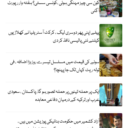
کون سی چیز مہنگی ہوئی ،کونسی سستی؟ ہفتہ وار رپورٹ
آگئی
پہلے اپنی پھر دوسری لیگ ، کرکٹ آسٹریلیا نے کھلاڑیوں
کیلئے نئی پالیسی نافذ کر دی
سونے کی قیمت میں مسلسل تیسرے روز بڑا اضافہ ، فی
تولہ ریٹ کہاں تک جا پہنچا؟
ایک پر حملہ تینوں پر حملہ تصور ہو گا، پاکستان ، سعودی
عرب اور ترکیہ کے درمیان دفاعی معاہدہ
آزاد کشمیر میں حکومت بنانیکی پوزیشن میں ہیں ،