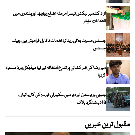
آزاد کشمیرالیکشن تیسرا مرحلہ؛ضلع پونچھ اور پلندری میں
انتخابات مؤخر
جسٹس مسرت ہلالی ریٹائر؛خدمات ناقابل فراموش ہیں،چیف
جسٹس
میر رضا کی قبر کشائی پر تنازع،اہلخانہ نے نیا میڈیکل بورڈ مسترد
کردیا
جنوبی وزیرستان اور دیر میں سکیورٹی فورسز کی کارروائیاں ،
10دہشتگرد ہلاک
مقبول ترین خبریں