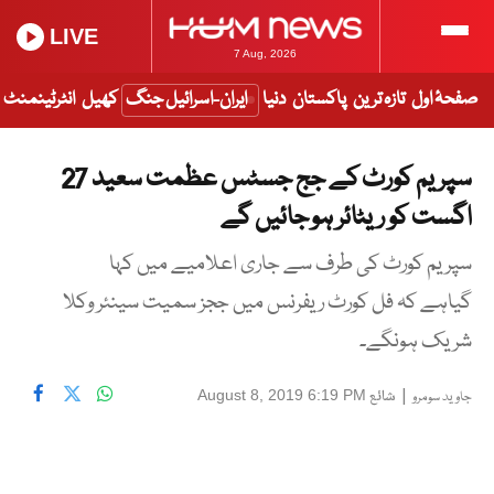
LIVE
7 Aug, 2026
صفحۂ اول
تازہ ترین
پاکستان
دنیا
ایران-اسرائیل جنگ
کھیل
انٹرٹینمنٹ
سپریم کورٹ کے جج جسٹس عظمت سعید 27
اگست کو ریٹائر ہو جائیں گے
سپریم کورٹ کی طرف سے جاری اعلامیے میں کہا
گیاہے کہ فل کورٹ ریفرنس میں ججز سمیت سینئر وکلا
شریک ہونگے۔
|
شائع
August 8, 2019 6:19 PM
جاوید سومرو