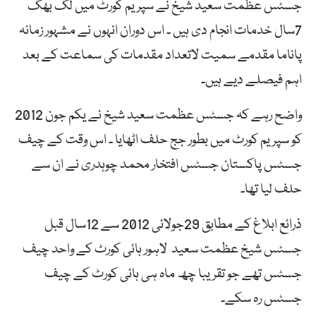
جسٹس عظمت سعید شیخ نے سپریم کورٹ میں لگ بھگ
7سال خدمات انجام دی ہیں ۔ اس دوران انہوں نے مشہور زمانہ
پاناما مقدمے سمیت لاتعداد مقدمات کی سماعت کے بعد
اہم فیصلے دیے ہیں۔
واضح رہے کہ جسٹس عظمت سعید شیخ نے یکم جون 2012
کو سپریم کورٹ میں بطور جج حلف اٹھایا ۔ اس وقت کے چیف
جسٹس پاکستان جسٹس افتخار محمد چوہدری نے ان سے
حلف لیا تھا۔
ذرائع ابلاغ کے مطابق 29جولائی 2012 سے 12سال قبل
جسٹس شیخ عظمت سعید لاہور ہائی کورٹ کے واحد چیف
جسٹس تھے جو تقریبا چھ ماہ ہی ہائی کورٹ کے چیف
جسٹس رہ سکے۔