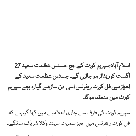
اسلام آباد:سپریم کورٹ کے جج جسٹس عظمت سعید 27
اگست کو ریٹائر ہو جائیں گے۔ جسٹس عظمت سعید کے
اعزاز میں فل کورٹ ریفرنس اسی دن ساڑھے گیارہ بجے سپریم
کورٹ میں منعقد ہوگا۔
سپریم کورٹ کی طرف سے جاری اعلامیے میں کہا گیاہے کہ
فل کورٹ ریفرنس میں ججز سمیت سینئر وکلا شریک ہونگے۔