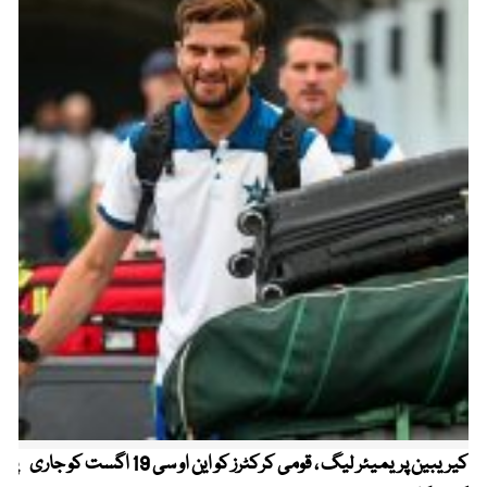
کیریبین پریمیئر لیگ ، قومی کرکٹرز کو این او سی 19 اگست کو جاری
پیٹ