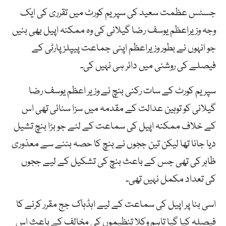
جسٹس عظمت سعید کی سپریم کورٹ میں تقرری کی ایک
وجہ وزیراعظم یوسف رضا گیلانی کی وہ ممکنہ اپیل بھی بنیں
جو انہوں نے بطور وزیراعظم اپنی جماعت پیپلز پارٹی کے
فیصلے کی روشنی میں دائر ہی نہیں کی۔
سپریم کورٹ کے سات رکنی بنچ نے وزیر اعظم یوسف رضا
گیلانی کو توہین عدالت کے مقدمہ میں سزا سنائی تھی اس
کے خلاف ممکنہ اپیل کی سماعت کے لئے جو بڑا بنچ تشیل
دیا جانا تھا لیکن تین ججوں نے بنچ کا حصہ بننے سے معذوری
ظاہر کی تھی جس کے باعث بنچ کی تشکیل کے لیے ججوں
کی تعداد مکمل نہیں تھی۔
اسی بنا پر اپیل کی سماعت کے لیے اہڈہاک جج مقرر کرنے کا
فیصلہ کیا گیا تاہم وکلا تنظیموں کی مخالف کے باعث اس