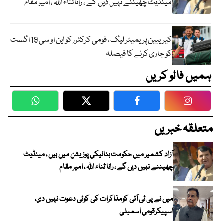
مینڈیٹ چھیننے نہیں دیں گے ، رانا ثناء اللہ ، امیر مقام
کیریبین پریمیئر لیگ ، قومی کرکٹرز کو این او سی 19 اگست
کو جاری کرنے کا فیصلہ
ہمیں فالو کریں
WhatsApp
Twitter
Facebook
Faceboo
متعلقہ خبریں
آزاد کشمیر میں حکومت بنانیکی پوزیشن میں ہیں ، مینڈیٹ
چھیننے نہیں دیں گے ، رانا ثناء اللہ ، امیر مقام
میں نے پی ٹی آئی کومذاکرات کی کوئی دعوت نہیں دی،
اسپیکرقومی اسمبلی