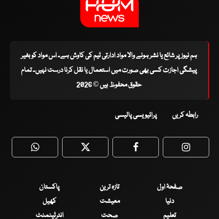
ہم نیوز پر شائع یا نشر ہونے والا مواد ادارتی ٹیم کی کاوش ہے۔ اس مواد کو بغیر
پیشگی اجازت کسی بھی صورت میں استعمال یا نقل کرنا درست نہیں۔ تمام
حقوق محفوظ ہیں © 2026
رابطہ کریں
پرائیویسی پالیسی
WhatsApp
Twitter
Facebook
Faceboo
صفحۂ اول
تازہ ترین
پاکستان
دنیا
معیشت
کھیل
تعلیم
صحت
انٹرٹینمنٹ