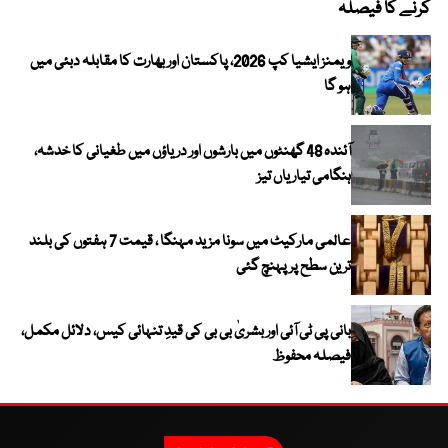
کرنے کا فیصلہ
ویمنز ایشیا کپ 2026، پاکستان اور بھارت کا مقابلہ دبئی میں
ہو گا
آئندہ 48 گھنٹوں میں بارشوں اور دریاؤں میں طغیانی کا خدشہ،
ہنگامی تیاریاں تیز
عالمی مارکیٹ میں سونا مزید مہنگا ، قیمت 7 ہفتوں کی بلند
ترین سطح پر پہنچ گئی
بانی پی ٹی آئی اور بشریٰ بی بی کی قیدِ تنہائی کیس، دلائل مکمل،
فیصلہ محفوظ