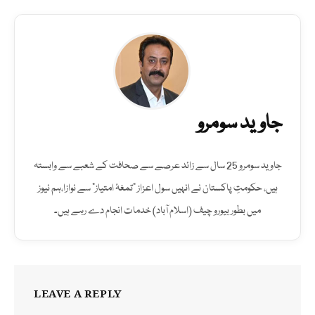
جاوید سومرو
جاوید سومرو 25 سال سے زائد عرصے سے صحافت کے شعبے سے وابستہ
ہیں، حکومتِ پاکستان نے انہیں سول اعزاز "تمغۂ امتیاز" سے نوازا،ہم نیوز
میں بطور بیورو چیف (اسلام آباد) خدمات انجام دے رہے ہیں۔
LEAVE A REPLY