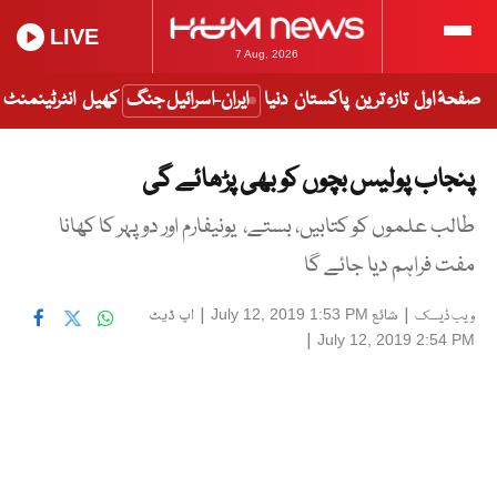
LIVE
7 Aug, 2026
صفحۂ اول
تازہ ترین
پاکستان
دنیا
ایران-اسرائیل جنگ
کھیل
انٹرٹینمنٹ
پنجاب پولیس بچوں کو بھی پڑھائے گی
طالب علموں کو کتابیں، بستے، یونیفارم اور دوپہر کا کھانا
مفت فراہم دیا جائے گا
|
شائع
|
اپ ڈیٹ
July 12, 2019 1:53 PM
ویب ڈیسک
|
July 12, 2019 2:54 PM