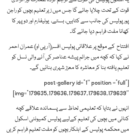
قوت کے تحت چلایا جائے گا جس میں زیر تعلیم بچوں کو راجن
پور پولیس کی جانب سے کتابیں، بستے، یونیفارم اور دوپہر کا
کھانا مفت فراہم دیا جائے گا۔
افتتاح کے موقع پر علاقائی پولیس افسر(آر پی او) عمران احمر
نے کہا کہ کچہ میں جرائم پیشہ عناصر کی آنے والی نسل کو
تعلیم یافتہ بنا کر معاشرہ کا معزز شہری بنائیں گے۔
[post-gallery id=”1″ position =”full”
img=”179635,179636,179637,179638,179639″]
انہوں نے بتایا کہ تعلیمی لحاظ سے پسماندہ علاقے کچہ
کٹانی میں بچوں کی تعلیم کےلیے پولیس کمیونٹی اسکول
میں محکمہ پولیس کے اہلکار بچوں کو مفت تعلیم فراہم کریں