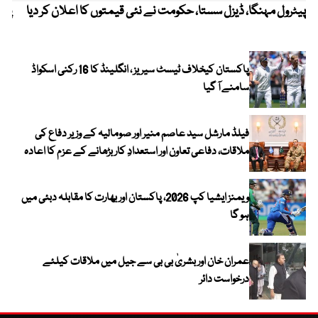
پیٹرول مہنگا، ڈیزل سستا، حکومت نے نئی قیمتوں کا اعلان کر دیا
پنج
پاکستان کیخلاف ٹیسٹ سیریز ، انگلینڈ کا 16 رکنی اسکواڈ
سامنے آ گیا
فیلڈ مارشل سید عاصم منیر اور صومالیہ کے وزیر دفاع کی
ملاقات، دفاعی تعاون اور استعدادِ کار بڑھانے کے عزم کا اعادہ
ویمنز ایشیا کپ 2026، پاکستان اور بھارت کا مقابلہ دبئی میں
ہو گا
عمران خان اور بشریٰ بی بی سے جیل میں ملاقات کیلئے
درخواست دائر