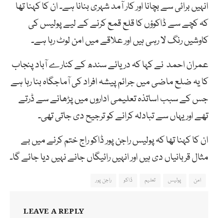
انہیں برائی سے بچانا اور کار آمد شہری بنانا ہے۔ ان کا کہنا تھا
کہ کچے سے ڈاکوؤں کا قلع قمع کرنے کے لیے پولیس کی
کاوشیں رنگ لا رہی ہیں اور علاقے میں امن لوٹ رہا ہے۔
عمران احمد نے کہا کہ دریائے سندھ کے کنارے آباد پنجاب
کا یہ ضلع ماضی میں جرائم پیشہ افراد کی آماجگاہ بنا رہا ہے
جس کے سبب اساتذہ تعلیمی اداروں میں پڑھانے سے ڈرتے
تھے اور یہاں سے تبادلہ کرانے کو ترجیح دی جاتی تھی۔
ان کا کہنا تھا کہ پولیس راجن پور ڈاکو راج ختم کرنے میں بے
مثال قربانیاں دی ہیں اور انہیں رائیگاں جانے نہیں دیا جائے گا۔
امن
پولیس
تعلیم
ڈاکو
راجن پور
LEAVE A REPLY