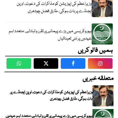
وزیراعظم کی اپوزیشن کو مذاکرات کی دعوت، اوپن
ایجنڈے پر بات ہوگی، طارق فضل چودھری
بیوروکریسی میں بڑے پیمانے پر تقرر و تبادلے، متعدد اہم
عہدوں پر نئی تعیناتیاں
ہمیں فالو کریں
WhatsApp
Twitter
Facebook
Faceboo
متعلقہ خبریں
وزیراعظم کی اپوزیشن کو مذاکرات کی دعوت، اوپن ایجنڈے پر
بات ہوگی، طارق فضل چودھری
بیوروکریسی میں بڑے پیمانے پر تقرر و تبادلے، متعدد اہم عہدوں