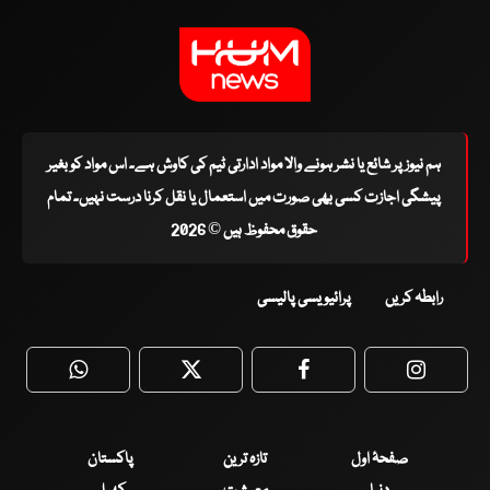
ہم نیوز پر شائع یا نشر ہونے والا مواد ادارتی ٹیم کی کاوش ہے۔ اس مواد کو بغیر
پیشگی اجازت کسی بھی صورت میں استعمال یا نقل کرنا درست نہیں۔ تمام
حقوق محفوظ ہیں © 2026
رابطہ کریں
پرائیویسی پالیسی
WhatsApp
Twitter
Facebook
Faceboo
صفحۂ اول
تازہ ترین
پاکستان