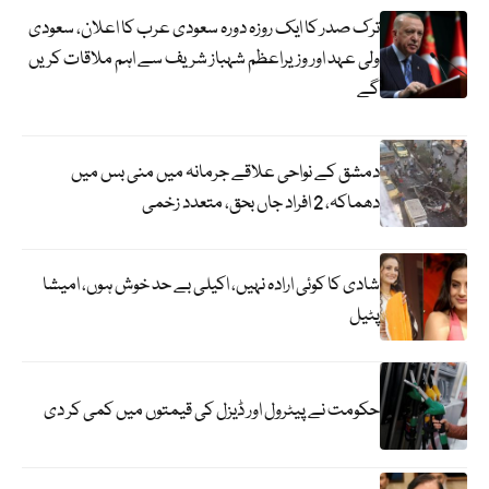
ترک صدر کا ایک روزہ دورہ سعودی عرب کا اعلان، سعودی
ولی عہد اور وزیراعظم شہباز شریف سے اہم ملاقات کریں
گے
دمشق کے نواحی علاقے جرمانہ میں منی بس میں
دھماکہ، 2 افراد جاں بحق، متعدد زخمی
شادی کا کوئی ارادہ نہیں، اکیلی بے حد خوش ہوں، امیشا
پٹیل
حکومت نے پیٹرول اور ڈیزل کی قیمتوں میں کمی کر دی