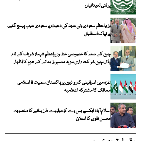
پر نئی تعیناتیاں
وزیراعظم سعودی ولی عہد کی دعوت پر سعودی عرب پہنچ گئے،
پر تپاک استقبال
چین کے صدر کا خصوصی خط وزیراعظم شہباز شریف کے نام،
پاک چین شراکت داری مزید مضبوط بنانے کے عزم کا اظہار
غزہ میں اسرائیلی کارروائیوں پر پاکستان سمیت 8 اسلامی
ممالک کا مشترکہ اعلامیہ
اسلام آباد ایکسپریس وے کو موٹروے طرز بنانے کا منصوبہ،
محسن نقوی کا اعلان