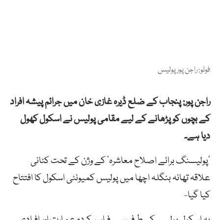
فوٹو: راجن پور پولیس
راجن پور: پنجاب کے ضلع ڈیرہ غازی خان میں جرائم پیشہ افراد
کے بچوں کو پڑھانے کے لیے مقامی پولیس نے اسکول کھول
دیا ہے۔
‘پولیسنگ برائے اصلاح معاشرہ’ کے وژن کے تحت کٹانی
علاقہ تھانہ بنگلہ اچھا میں پولیس کمیونٹی اسکول کا افتتاح
کیا گیا-
یہ اسکول پولیس کی طرف سے فراہم کردہ عمارت اور افرادی