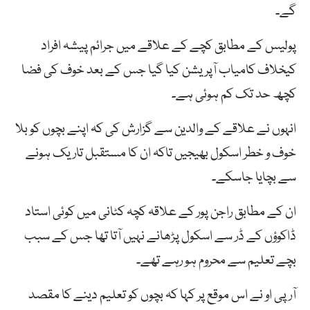
گے۔
پولیس کے مطابق کچے کے علاقے میں جرائم پیشہ افراد
کیخلاف کامیاب آپریشن کیا گیا جس کے بعد خوف کی فضا
کچھ حد تک کم ہوئی ہے۔
انہوں نے علاقے کے والدین سے گزارش کی کہ اپنے بچوں کو بلا
خوف و خطر اسکول بھیجیں تاکہ ان کا مستقبل تاریک ہونے
سے بچایا جاسکے۔
ان کے مطابق راجن پور کے علاقہ کچہ کٹانی میں کوئی استاد
ڈاکوؤں کے ڈر سے اسکول پڑھانے نہیں آتا تھا جس کے سبب
بچے تعلیم سے محروم ہو رہے تھے۔
آر پی او نے اس موقع پر کہا کہ بچوں کو تعلیم دینے کا مقصد