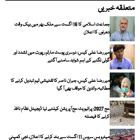
متعلقہ خبریں
جماعت اسلامی کا 16 اگست سے ملک بھر میں بیک وقت
دھرنوں کا اعلان
میر رضا علی کیس: دوسری پوسٹ مارٹم رپورٹ میں تشدد اور
گولی لگنے کے اہم شواہد سامنے آگئے
میر رضا علی کیس، جبران ناصر کا تفتیشی ٹیم تبدیل کرنے کا
مطالبہ، والدین کا موقف بھی آ گیا
حج 2027: پرائیویٹ حج آپریشن کیلئے نیا ڈیجیٹل نظام نافذ
کرنے کا فیصلہ
میٹرو بس سروس 11 اگست سے بند کرنے کا اعلان، نجی کمپنی