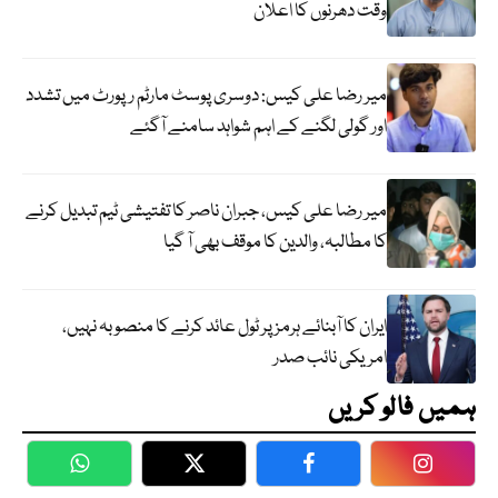
وقت دھرنوں کا اعلان
میر رضا علی کیس: دوسری پوسٹ مارٹم رپورٹ میں تشدد
اور گولی لگنے کے اہم شواہد سامنے آگئے
میر رضا علی کیس، جبران ناصر کا تفتیشی ٹیم تبدیل کرنے
کا مطالبہ، والدین کا موقف بھی آ گیا
ایران کا آبنائے ہرمز پر ٹول عائد کرنے کا منصوبہ نہیں،
امریکی نائب صدر
ہمیں فالو کریں
WhatsApp
Twitter
Facebook
Faceboo