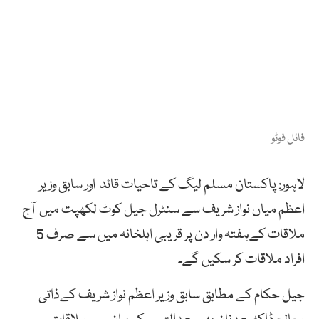
فائل فوٹو
لاہور: پاکستان مسلم لیگ کے تاحیات قائد اور سابق وزیر
اعظم میاں نواز شریف سے سنٹرل جیل کوٹ لکھپت میں آج
ملاقات کےہفتہ وار دن پر قریبی اہلخانہ میں سے صرف 5
افراد ملاقات کر سکیں گے۔
جیل حکام کے مطابق سابق وزیر اعظم نواز شریف کےذاتی