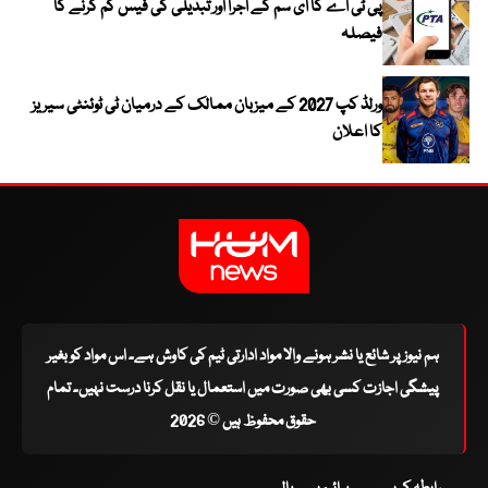
پی ٹی اے کا ای سم کے اجرا اور تبدیلی کی فیس کم کرنے کا
فیصلہ
ورلڈ کپ 2027 کے میزبان ممالک کے درمیان ٹی ٹوئنٹی سیریز
کا اعلان
ہم نیوز پر شائع یا نشر ہونے والا مواد ادارتی ٹیم کی کاوش ہے۔ اس مواد کو بغیر
پیشگی اجازت کسی بھی صورت میں استعمال یا نقل کرنا درست نہیں۔ تمام
حقوق محفوظ ہیں © 2026