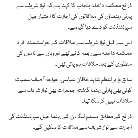
ذرائع محکمہ داخلہ پنجاب کا کہنا ہےکہ نواز شریف سے
پارٹی رہنماؤں کی ملاقاتوں کی اجازت کا اختیار جیل
سپرنٹنڈنٹ کو دے دیا گیاہے۔
اس سے قبل نواز شریف سے ملاقات کے خواہشمند افراد
محکمہ داخلہ سے رابطہ کرتے تھے اور وہاں سے ناموں کی
منظوری کے بعد ملاقات ہو پاتی تھی۔
سابق وزیر اعظم شاہد خاقان عباسی، خواجہ آصف سمیت
کوئی بھی پارٹی رہنما گزشتہ جمعرات بھی نواز شریف سے
ملاقات نہیں کر سکا تھا۔
ذرائع کے مطابق مسلم لیگ ن کے رہنما جیل سپرنٹنڈنٹ کی
اجازت سے نواز شریف سے ملاقات کر سکیں گے۔