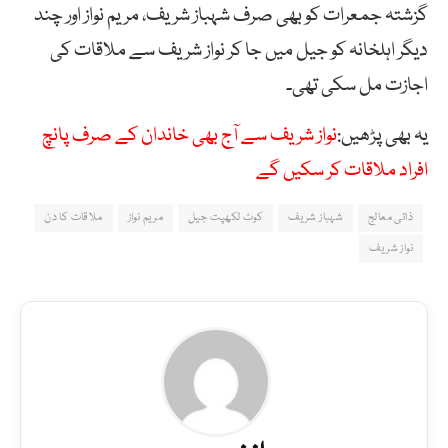
گزشتہ جمعرات کو بھی صرف شہباز شریف، مریم نواز اور چند
دیگر اہلخانہ کو جیل میں جا کر نواز شریف سے ملاقات کی
اجازت مل سکی تھی۔
یہ بھی پڑھیں:
نواز شریف سے آج بھی خاندان کے صرف پانچ
افراد ملاقات کر سکیں گے
ذاتی معالج
شہباز شریف
کوٹ لکھپت جیل
مریم نواز
ملاقات کا دن
نواز شریف