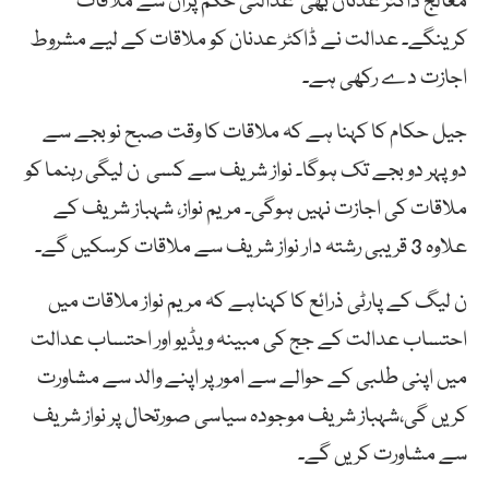
معالج ڈاکٹر عدنان بھی عدالتی حکم پران سے ملاقات
کرینگے۔ عدالت نے ڈاکٹر عدنان کو ملاقات کے لیے مشروط
اجازت دے رکھی ہے۔
جیل حکام کا کہنا ہے کہ ملاقات کا وقت صبح نو بجے سے
دوپہر دو بجے تک ہوگا۔ نواز شریف سے کسی ن لیگی رہنما کو
ملاقات کی اجازت نہیں ہوگی۔ مریم نواز، شہباز شریف کے
علاوہ 3 قریبی رشتہ دار نواز شریف سے ملاقات کرسکیں گے۔
ن لیگ کے پارٹی ذرائع کا کہناہے کہ مریم نواز ملاقات میں
احتساب عدالت کے جج کی مبینہ ویڈیو اور احتساب عدالت
میں اپنی طلبی کے حوالے سے امورپر اپنے والد سے مشاورت
کریں گی،شہباز شریف موجودہ سیاسی صورتحال پر نواز شریف
سے مشاورت کریں گے۔