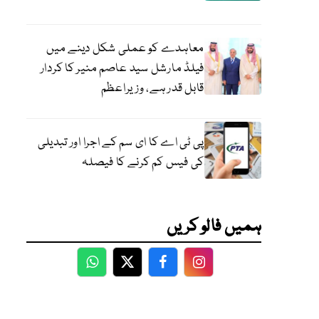
معاہدے کو عملی شکل دینے میں
فیلڈ مارشل سید عاصم منیر کا کردار
قابل قدر ہے، وزیراعظم
پی ٹی اے کا ای سم کے اجرا اور تبدیلی
کی فیس کم کرنے کا فیصلہ
ہمیں فالو کریں
WhatsApp
Twitter
Facebook
Facebook