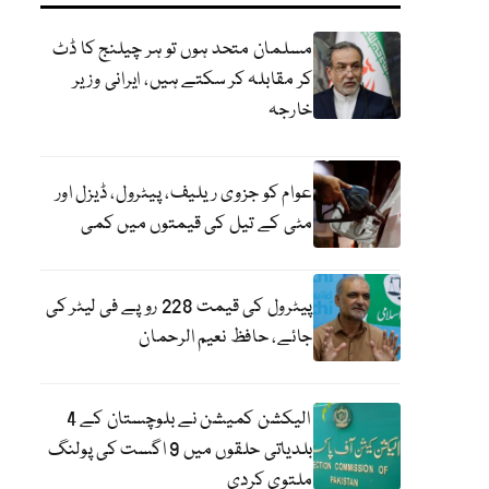
مسلمان متحد ہوں تو ہر چیلنج کا ڈٹ
کر مقابلہ کر سکتے ہیں، ایرانی وزیر
خارجہ
عوام کو جزوی ریلیف، پیٹرول، ڈیزل اور
مٹی کے تیل کی قیمتوں میں کمی
پیٹرول کی قیمت 228 روپے فی لیٹر کی
جائے، حافظ نعیم الرحمان
الیکشن کمیشن نے بلوچستان کے 4
بلدیاتی حلقوں میں 9 اگست کی پولنگ
ملتوی کردی