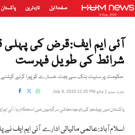
صفحۂ اول
تازہ ترین
پاکستان
8 Aug, 2026
آئی ایم ایف:قرض کی پہلی 
شرائط کی طویل فہرست
حکومت پر سٹیٹ بنک سے بجٹ خسارے کو پورا کرنے کیلئے نیا
|
شائع
July 9, 2019 12:25 PM
جاوید سومرو
پاکستان میں چیلنجز کے باوجود معاشی سرگرمیوں میں استحکام رہا، آئی ایم ا
اسلام آباد:عالمی مالیاتی ادارے آئی ایم ایف ن