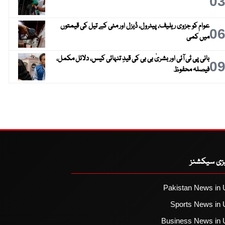
0
عوام کو جزوی ریلیف، پیٹرول، ڈیزل اور مٹی کے تیل کی قیمتوں
0
میں کمی
بانی پی ٹی آئی اور بشریٰ بی بی کی قیدِ تنہائی کیس، دلائل مکمل،
0
فیصلہ محفوظ
یزی سیکشنز
Pakistan News in 
Sports News in 
Business News in 