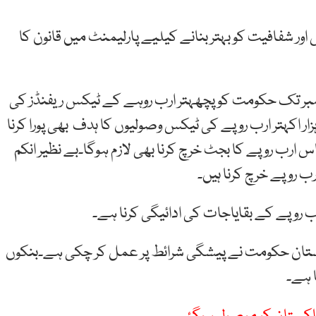
ور شفافیت کو بہتر بنانے کیلیے پارلیمنٹ میں قانون کا
مبر تک حکومت کو پچھہتر ارب روہے کے ٹیکس ریفنڈز کی
زار اکہتر ارب روپے کی ٹیکس وصولیوں کا ہدف بھی پورا کرنا
ارب روپے کا بجٹ خرچ کرنا بھی لازم ہوگا۔بے نظیر انکم
 روپے خرچ کرنا ہیں۔
رب روپے کے بقایاجات کی ادائیگی کرنا ہے۔
ستان حکومت نے پیشگی شرائط پر عمل کر چکی ہے۔بنکوں
 ہے۔