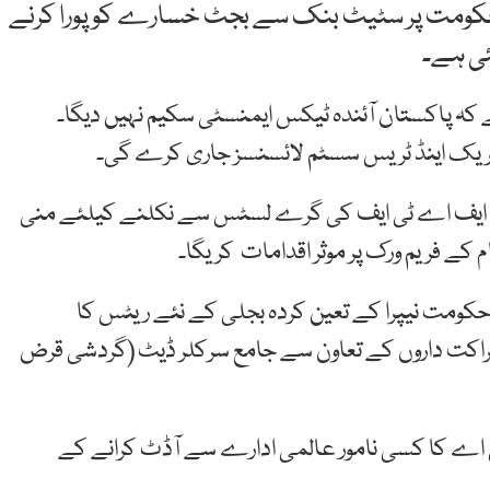
کومت پر سٹیٹ بنک سے بجٹ خسارے کو پورا کرنے
ئی ہے۔
 کہ پاکستان آئندہ ٹیکس ایمنسٹی سکیم نہیں دیگا۔
ٹریک اینڈ ٹریس سسٹم لائسنسز جاری کرے گی۔
تک ایف اے ٹی ایف کی گرے لسٹس سے نکلنے کیلئے منی
کے فریم ورک پر موثر اقدامات کریگا۔
حکومت نیپرا کے تعین کردہ بجلی کے نئے ریٹس کا
اکت داروں کے تعاون سے جامع سرکلر ڈیٹ (گردشی قرض
آئی اے کا کسی نامور عالمی ادارے سے آڈٹ کرانے کے