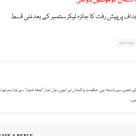
پاکستان کو موصول ہوگئی
ہ اہداف پرپیش رفت کا جائزہ لیکر ستمبر کے بعد نئی قسط
وزارت خزانہ
افت کے شعبے سے وابستہ ہیں، حکومتِ پاکستان نے انہیں سول اعزاز "تمغۂ امتیاز" سے نوازا،ہم نیوز 
یں۔