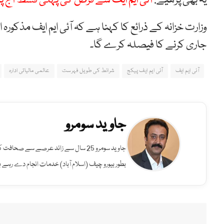
یہ بھی پڑھیے:
آئی ایم ایف سے قرض کی پہلی قسط آج 
وزارت خزانہ کے ذرائع کا کہنا ہے کہ آئی ایم ایف مذکور
جاری کرنے کا فیصلہ کرے گا۔
آئی ایم ایف
آئی ایم ایف پیکج
شرائط کی طویل فہرست
عالمی مالیاتی ادارہ
جاوید سومرو
جاوید سومرو 25 سال سے زائد عرصے سے صح
بطور بیورو چیف (اسلام آباد) خدمات انجام دے رہے ہ