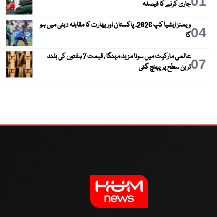
01
جاری کرنے کا فیصلہ
ویمنز ایشیا کپ 2026، پاکستان اور بھارت کا مقابلہ دبئی میں ہو
04
گا
عالمی مارکیٹ میں سونا مزید مہنگا ، قیمت 7 ہفتوں کی بلند
07
ترین سطح پر پہنچ گئی