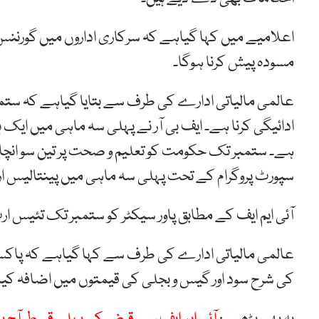
اعلامیے میں کہا گیاہے کہ سرکاری اداروں میں گورننس ا
مسودہ پیش کرنا ہوگا۔
عالمی مالیاتی ادارے کی طرف سے بتایا گیاہے کہ ست
ادائیگی کرنا ہے۔ ایف بی آر نے پہلی سہ ماہی میں ایک ہ
ہے۔ ستمبر تک حکومت کو تعلیم و صحت پر تین سو انچاس 
سپورٹ پروگرام کے تحت پہلی سہ ماہی میں پینتالیس ارب
آئی ایم ایف کے مطابق پاور سیکٹر کو ستمبر تک تئیس ا
عالمی مالیاتی ادارے کی طرف سے کہا گیاہے کہ پاک
کی شرح سود اور گیس و بجلی کی قیمتوں میں اضافہ کیا