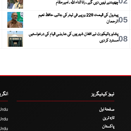
3
02
چھیننے نہیں دیں گے ، رانا ثناء اللہ ، امیر مقام
پیٹرول کی قیمت 228 روپے فی لیٹر کی جائے، حافظ نعیم
6
05
الرحمان
پشاور ہائیکورٹ نے افغان شہریوں کی عارضی قیام کی درخواستیں
9
08
مسترد کر دیں
نیوز کیٹیگریز
انگر
صفحۂ اول
Urdu
تازہ ترین
Urdu
پاکستان
Urdu