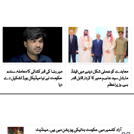
معاہدے کو عملی شکل دینے میں فیلڈ
میر رضا کی قبر کشائی کا معاملہ، سندھ
مارشل سید عاصم منیر کا کردار قابل قدر
حکومت نے نیا میڈیکل بورڈ تشکیل دے
ہے، وزیراعظم
دیا
آزاد کشمیر میں حکومت بنانیکی پوزیشن میں ہیں ، مینڈیٹ