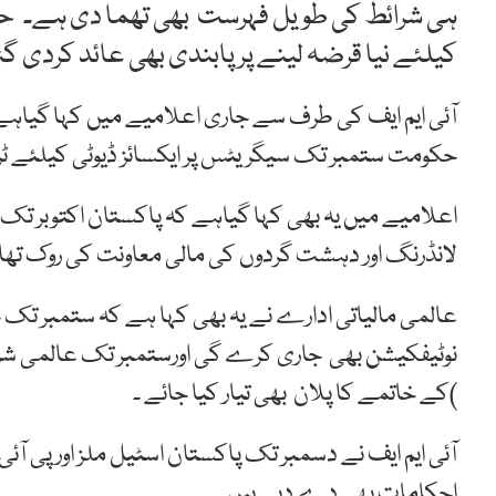
ہی شرائط کی طویل فہرست بھی تھما دی ہے۔ ح
کیلئے نیا قرضہ لینے پر پابندی بھی عائد کردی گ
آئی ایم ایف کی طرف سے جاری اعلامیے میں کہا گیاہے
حکومت ستمبر تک سیگریٹس پر ایکسائز ڈیوٹی کیلئے 
اعلامیے میں یہ بھی کہا گیاہے کہ پاکستان اکتوبر 
لانڈرنگ اور دہشت گردوں کی مالی معاونت کی روک تھام 
عالمی مالیاتی ادارے نے یہ بھی کہا ہے کہ ستمبر تک 
نوٹیفکیشن بھی جاری کرے گی اورستمبر تک عالمی شر
)کے خاتمے کا پلان بھی تیار کیا جائے ۔
آئی ایم ایف نے دسمبر تک پاکستان اسٹیل ملز اور پی 
احکامات بھی دے دیے ہیں۔