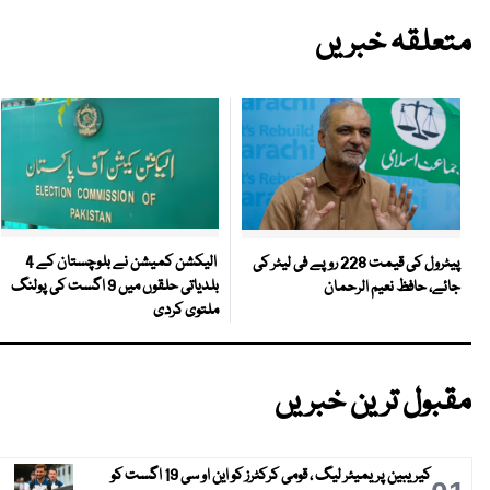
متعلقہ خبریں
الیکشن کمیشن نے بلوچستان کے 4
پیٹرول کی قیمت 228 روپے فی لیٹر کی
بلدیاتی حلقوں میں 9 اگست کی پولنگ
جائے، حافظ نعیم الرحمان
ملتوی کردی
مقبول ترین خبریں
کیریبین پریمیئر لیگ ، قومی کرکٹرز کو این او سی 19 اگست کو