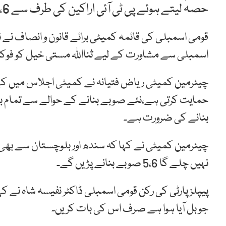
حصہ لیتے ہوئے پی ٹی آئی اراکین کی طرف سے 5،6نئے صوبوں کے قیام کی بحث چھیڑ دی گئی ہے۔
قومی اسمبلی کی قائمہ کمیٹی برائے قانون و انصاف ن
اسمبلی سے مشاورت کے لیے ثنااللہ مستی خیل کو فوکل 
چیئرمین کمیٹی ریاض فتیانہ نے کمیٹی اجلاس میں کہ
حمایت کرتی ہے،نئے صوبے بنانے کے حوالے سے تمام بلز 
بنانے کی ضرورت ہے۔
چیئرمین کمیٹی نے کہا کہ سندھ اور بلوچستان سے بھی 
نہیں چلے گا 5،6 صوبے بنانے پڑیں گے۔
پیپلزپارٹی کی رکن قومی اسمبلی ڈاکٹر نفیسہ شاہ نے ک
جو بل آیا ہوا ہے صرف اس کی بات کریں۔