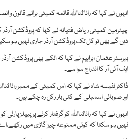
انہوں نے کہا کہ رانا ثنااللہ قائمہ کمیٹی برائے قانون و 
چیئرمین کمیٹی ریاض فتیانہ نے کہا کہ پروڈکشن آرڈر 
دیں گے بھی تو کل تک پروڈکشن آرڈر جاری نہیں ہو سکی
بیرسٹر عثمان ابراہیم نے کہا کہ انکے بھی پروڈکشن آرڈ
ایف آئی آر کا اندراج ہوا ہے۔
ڈاکٹر نفیسہ شاہ نے کہا کہ اس کمیٹی کے ممبر رانا ثناالل
اور صوبائی اسمبلی کے کئی بار رکن رہ چکے ہیں۔
انہوں نے کہا کہ راناثنااللہ کو گرفتار کرنے پر پیپلزپارٹ
نہیں ہو سکتا کہ کوئی ممنوعہ چیز گاڑی میں رکھے،اے