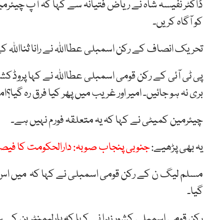
ڈاکٹر نفیسہ شاہ نے ریاض فتیانہ سے کہا کہ آپ چیئر
کو آگاہ کریں۔
تحریک انصاف کے رکن اسمبلی عطااللہ نے رانا ثنااللہ 
پی ٹی آئی کے رکن قومی اسمبلی عطااللہ نے کہا پروڈ
بری نہ ہو جائیں۔ امیر اور غریب میں پھر کیا فرق رہ گیا؟ام
چیئرمین کمیٹی نے کہا کہ یہ متعلقہ فورم نہیں ہے۔
یہ بھی پڑھیے:
جنوبی پنجاب صوبہ: دارالحکومت کا فیص
مسلم لیگ ن کے رکن قومی اسمبلی نے کہا کہ میں اس پر بات 
گیا۔
رکن قومی اسمبلی کشور زہرا نے کہا کہ پارلیمنٹرین کے 