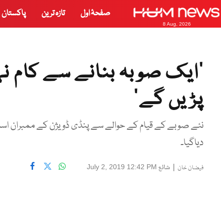
صفحۂ اول
تازہ ترین
پاکستان
8 Aug, 2026
پڑیں گے‘
نئے صوبے کے قیام کے حوالے سے پنڈی ڈویژن کے ممبران اسمب
دیاگیا۔
|
شائع
July 2, 2019 12:42 PM
فیضان خان