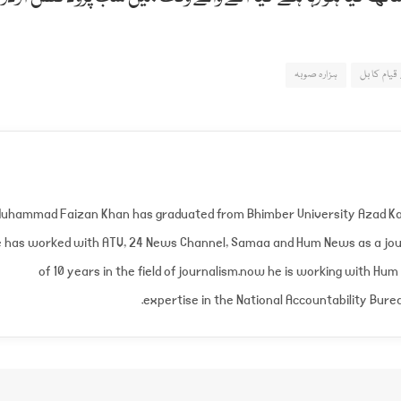
یام کا بل
ہزارہ صوبہ
uhammad Faizan Khan has graduated from Bhimber University Azad Ka
 has worked with ATV, 24 News Channel, Samaa and Hum News as a jour
of 10 years in the field of journalism.now he is working with Hum
expertise in the National Accountability Burea