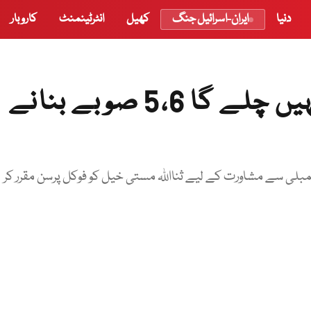
دنیا
ایران-اسرائیل جنگ
کھیل
انٹرٹینمنٹ
کاروبار
’ایک صوبہ بنانے سے کام نہیں چلے گا 5،6 صوبے بنانے
لی سے مشاورت کے لیے ثنااللہ مستی خیل کو فوکل پرسن مقرر کر