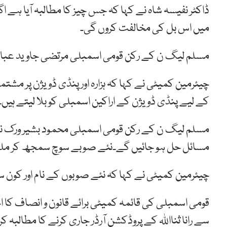
ڈاکٹر نفیسہ شاہ نے کہا کہ جس چیز کا مطالبہ آیا ہے اگ
میں اس بل کی مخالفت کروں گی۔
مسلم لیگ ن کے رکن قومی اسمبلی مرتضی جاوید عباسی 
چیئرمین کمیٹی نے کہا کہ ہزارہ اور پنڈی ڈویژن پر مشت
کے لیے پنڈی ڈویژن کے اراکین اسمبلی کو بلا لیتے ہیں۔
مسلم لیگ ن کے رکن قومی اسمبلی محمود بشیر ورک ن
مسائل حل ہو جائیں گے۔نئے صوبے سوچ سمجھ کر ملکی 
چیئرمین کمیٹی نے کہا کہ نئے صوبوں کے نام اور کون س
قومی اسمبلی کی قائمہ کمیٹی برائے قانون و انصاف کا
سے رانا ثنااللہ کے پروڈکشن آرڈر جاری کرنے کا مطالبہ کر 