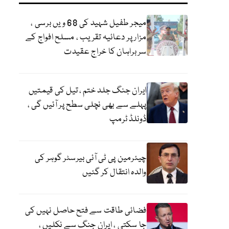
میجر طفیل شہید کی 68 ویں برسی ،
مزار پر دعائیہ تقریب ، مسلح افواج کے
سربراہان کا خراج عقیدت
ایران جنگ جلد ختم ، تیل کی قیمتیں
پہلے سے بھی نچلی سطح پر آئیں گی ،
ڈونلڈ ٹرمپ
چیئرمین پی ٹی آئی بیرسٹر گوہر کی
والدہ انتقال کر گئیں
فضائی طاقت سے فتح حاصل نہیں کی
جا سکتی ، ایران جنگ سے نکلیں ،