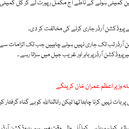
مین کمیٹی ہونے کے ناطے آج مکمل رپورٹ لے کر کل کمیٹی
کے پروڈکشن آرڈر جاری کرنے کی مخالفت کر دی۔
کشن آرڈر تب تک جاری نہیں ہونے چاہییں جب تک الزامات سے
یر پروڈکشن آرڈر پر باہر اور غریب جیل میں سڑتا رہے ۔
لہ وزیر اعظم عمران خان کرینگے
نہیں کرنا چاہتا تھا لیکن راناثنااللہ کو بے گناہ گرفتار کی
ساتھ کیا ہو رہا ہے کیا آنے والے وقت میں سب پروڈکشن آرڈر