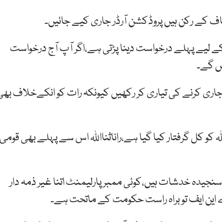
انصاف کے رکن ہیں پروڈکشن آرڈر جاری کیے جائیں۔
کے لیے پہلے درخواست دینا پڑتی ہے،اگر آپ آج درخواست
ں گے۔
ر جاری کرنے کی تیاری کر رکھیں کیونکہ رات کو انکےخلاف بھی
ہ کو کل گرفتار کیا گیا ہے،راناثنااللہ اس سے پہلے بھی قومی
ی کو سنجیدہ خدشات ہیں،کوئی ممبر پارلیمنٹ اتنا غیر ذمہ دار
 این ایف تو براہ راست حکومت کے ماتحت ہے۔