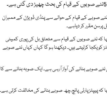
ے نئے صوبے کے قیام کے حوالے سے پنڈی ڈویژن کے ممبران
پرسن مقرر کر دیاہے۔
ا کہ نئے صوبوں کے قیام سے متعلق بل کی پوری کمیٹی
کو یکجا کرلیتے ہیں۔ دیکھنا ہو گا کہاں کہاں نئے صوبے
نئے صوبے بنانے کی آواز آرہی ہے۔ ایک صوبہ بنانے سے کا
ہا کہ پیپلزپارٹی پانچ،چھ صوبے بنانے کی مخالفت کرتی ہے۔