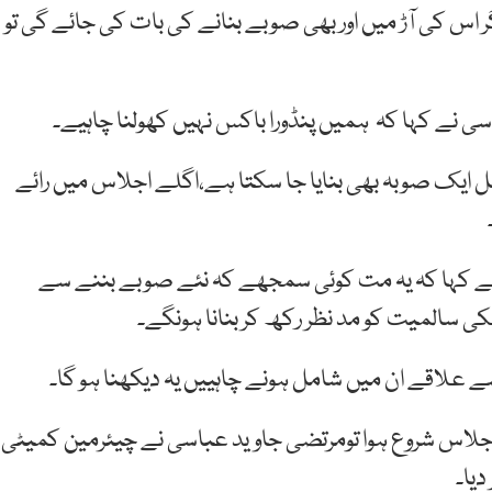
ر اس کی آڑ میں اور بھی صوبے بنانے کی بات کی جائے گی تو
نے کہا کہ ہمیں پنڈورا باکس نہیں کھولنا چاہیے۔
مل ایک صوبہ بھی بنایا جا سکتا ہے،اگلے اجلاس میں رائے
ے کہا کہ یہ مت کوئی سمجھے کہ نئے صوبے بننے سے
سالمیت کو مد نظر رکھ کر بنانا ہونگے۔
ے علاقے ان میں شامل ہونے چاہییں یہ دیکھنا ہو گا۔
 اجلاس شروع ہوا تومرتضی جاوید عباسی نے چیئرمین کمیٹی
دیا۔