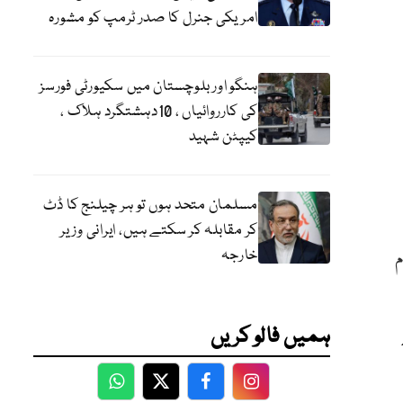
امریکی جنرل کا صدر ٹرمپ کو مشورہ
ہنگو اور بلوچستان میں سکیورٹی فورسز
کی کارروائیاں ، 10دہشتگرد ہلاک ،
کیپٹن شہید
مسلمان متحد ہوں تو ہر چیلنج کا ڈٹ
کر مقابلہ کر سکتے ہیں، ایرانی وزیر
خارجہ
م
ہمیں فالو کریں
WhatsApp
Twitter
Facebook
Facebook