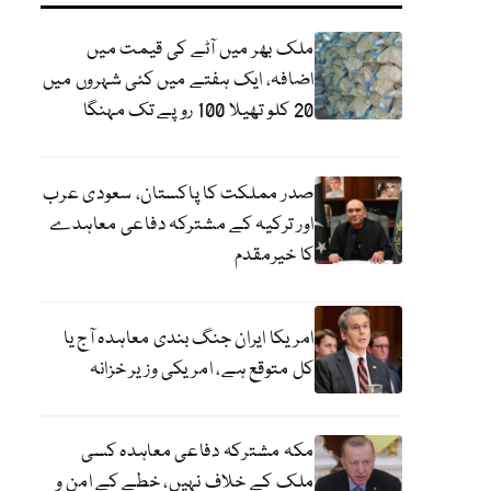
ملک بھر میں آٹے کی قیمت میں
اضافہ، ایک ہفتے میں کئی شہروں میں
20 کلو تھیلا 100 روپے تک مہنگا
صدر مملکت کا پاکستان، سعودی عرب
اور ترکیہ کے مشترکہ دفاعی معاہدے
کا خیرمقدم
امریکا ایران جنگ بندی معاہدہ آج یا
کل متوقع ہے، امریکی وزیر خزانہ
مکہ مشترکہ دفاعی معاہدہ کسی
ملک کے خلاف نہیں، خطے کے امن و