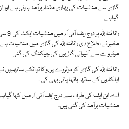
گاڑی سے منشیات کی بھاری مقدار برآمد ہوئی ہے اور 
گیاہے۔
مخبر نے اطلاع دی راناثنااللہ کی گاڑی میں منشیات 
موٹر وے سے آنیوالی گاڑیوں کی چیکنگ کی گئی۔
رانا ثنااللہ کی گاڑی کو موٹروے پر روکا تو انکے ساتھیوں 
اہلکاروں کے ساتھ ہاتھا پائی بھی کی ۔
منشیات برآمد کی گئی ہیں۔