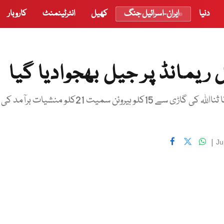
دنیا
ایران-اسرائیل جنگ
کھیل
انٹرٹینمنٹ
کاروبار
اے این ایف کی طرف سے درج ایف آئی آر میں کہا گیاہے کہ رانا ثنااللہ کی گاڑی سے 15کلو ہیروئن سمیت 21کلو منشیات برآمد کی
|
Ju