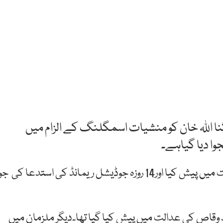
نا اللہ خان کو منشیات اسمگلنگ کے الزام میں
اے این ایف نے سابق وزیرقانون کو لاہور کی مقامی عدالت میں پیش کیا اور14 روزہ جوڈیشل ریمانڈ کی استدعا کی ج
مجسٹریٹ احمد وقاص کی عدالت میں پیش کیا گیا تھا۔دیگر ملزمان میں