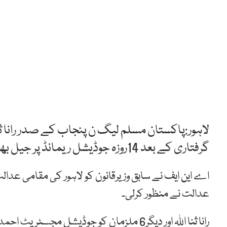
لاہور:پاکستان مسلم لیگ ن پنجاب کے صدر رانا ث
گرفتاری کے بعد 14روزہ جوڈیشل ریمانڈ پر جیل بھجوا دیا گیاہے۔
عدالت نے منظور کرلی۔
رانا ثنا اللہ اور دیگر6 ملزمان کو جوڈیشل 