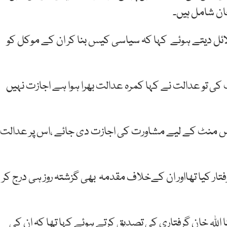
خان شامل ہیں۔
 دلائل دیتے ہوئے کہا کہ سیاسی کیس بنا کر ان کے موکل کو
ب کی تو عدالت نے کہا کمرہ عدالت بھرا ہوا ہے اجازت نہیں
ہیں دس منٹ کے لیے مشاورت کی اجازت دی جائے ،اس پر عدالت
رفتار کیا تھااور ان کےخلاف مقدمہ بھی گزشتہ روز ہی درج کر
ا اللہ خان گرفتاری کی تصدیق کرتے ہوئے کہا تھا کہ ان کی