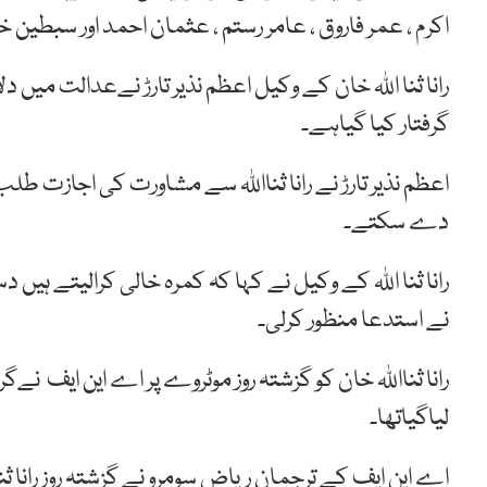
اکرم ، عمر فاروق ، عامر رستم ، عثمان احمد اور سبطین 
رانا ثنا اللہ خان کے وکیل اعظم نذیر تارڑ نےعدالت میں
گرفتار کیا گیاہے۔
اعظم نذیر تارڑ نے رانا ثنااللہ سے مشاورت کی اجازت طل
دے سکتے۔
رانا ثنا اللہ کے وکیل نے کہا کہ کمرہ خالی کرالیتے 
نے استدعا منظور کرلی۔
رانا ثنااللہ خان کو گزشتہ روز موٹروے پر اے این ایف نےگ
لیاگیاتھا۔
اے این ایف کے ترجمان ریاض سومرو نے گزشتہ روز رانا ثن