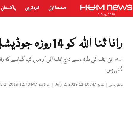
صفحۂ اول
تازہ ترین
پاکستان
7 Aug, 2026
رانا ثنا اللہ کو 14روزہ جوڈیشل ریمانڈ پر جیل بھجوادیا گیا
گئی ہیں۔
|
شائع
|
اپ ڈیٹ
ly 2, 2019 12:48 PM
July 2, 2019 11:10 AM
دانش منیر