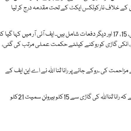
ان کے خلاف نارکوٹکس ایکٹ کے تحت مقدمہ درج کر لیا
رانا ثنااللہ پر درج ایف آئی آر میں منشیات ایکٹ کی 9 سی، 15، 17 اور دیگر دفعات شامل ہیں۔ ایف آئی آر میں کہا گیا 
ہے، انکی گاڑی کو روکنے کیلئے حکمت عملی مرتب کی گئی،
نے مزاحمت کی ۔روکے جانے پر رانا ثنا اللہ نے اے این ایف کے
اے این ایف کی طرف سے درج ایف آئی آر میں کہا گیاہے کہ رانا ثنااللہ کی گاڑی سے 15کلو ہیروئن سمیت 21کلو