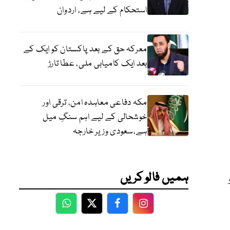
استحکام کے لیے ہے، اردوان
معرکہ حق کے بعد پاکستان کو ایک کے
بعد ایک کامیابی ملی، عطا تارڑ
مکہ دفاعی معاہدہ امن، ترقی اور
خوشحالی کے لیے اہم سنگِ میل
ہے،سعودی وزیر خارجہ
ہمیں فالو کریں
و
WhatsApp
Twitter
Facebook
Facebook