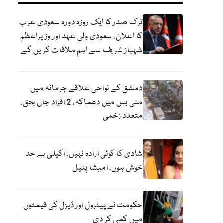
ترک صدر کا ایک روزہ دورہ سعودی عرب
کا اعلان، سعودی ولی عہد اور وزیراعظم
شہباز شریف سے اہم ملاقات کریں گے
دمشق کے نواحی علاقے جرمانہ میں
منی بس میں دھماکہ، 2 افراد جاں بحق،
متعدد زخمی
شادی کا کوئی ارادہ نہیں، اکیلی بے حد
خوش ہوں، امیشا پٹیل
حکومت نے پیٹرول اور ڈیزل کی قیمتوں
میں کمی کر دی