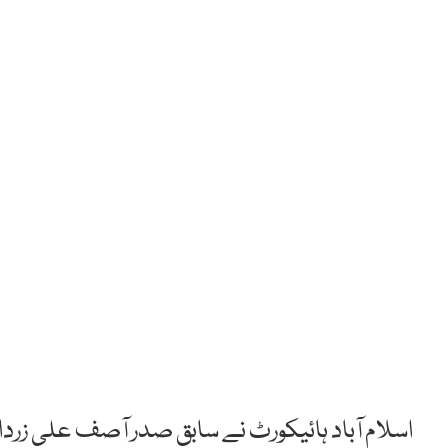
اسلام آباد ہائیکورٹ نے سابق صدر آصف علی زرد