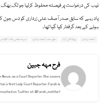
نیب کی درخواست پر فیصلہ محفوظ کرلیا جو لگ بھگ پو
یاد رہے کہ سابق صدر آصف علی زرداری کو دس جون کو
ہونے کے بعد گرفتار کیا گیا تھا۔
آصف زرداری
پروڈکشن آرڈر
سابق صدر آصف زرداری
مبینہ جعلی بنک اکاونٹ
فرح مہہ جبین
um News, as a Court Reporter. She covers
an's first Lady Court Reporter. Farah is
e reached on Twitter at: @Farah_mehfar1