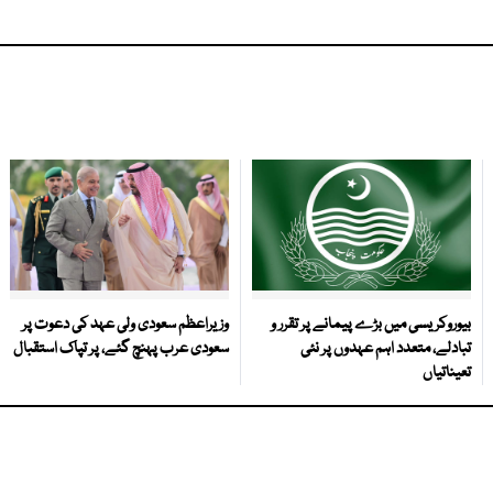
بیوروکریسی میں بڑے پیمانے پر تقرر و
وزیراعظم سعودی ولی عہد کی دعوت پر
تبادلے، متعدد اہم عہدوں پر نئی
سعودی عرب پہنچ گئے، پر تپاک استقبال
تعیناتیاں