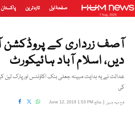
صفحۂ اول
تازہ ترین
پاکستان
7 Aug, 2026
آصف زرداری کے پروڈکشن ا
دیں، اسلام آباد ہائیکورٹ
عدالت نے یہ ہدایت مبینہ جعلی بنک اکاؤنٹس اور پارک ل
کی
|
شائع
June 12, 2019 1:53 PM
فرح مہہ جبین