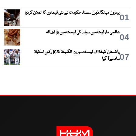
پیٹرول مہنگا، ڈیزل سستا، حکومت نے نئی قیمتوں کا اعلان کر دیا
01
عالمی مارکیٹ میں سونے کی قیمت میں بڑا اضافہ
04
پاکستان کیخلاف ٹیسٹ سیریز ، انگلینڈ کا 16 رکنی اسکواڈ
07
سامنے آ گیا