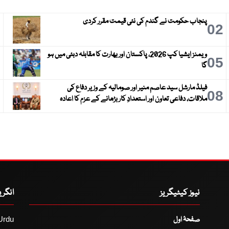
پنجاب حکومت نے گندم کی نئی قیمت مقرر کردی
3
02
ویمنز ایشیا کپ 2026، پاکستان اور بھارت کا مقابلہ دبئی میں ہو
6
05
گا
فیلڈ مارشل سید عاصم منیر اور صومالیہ کے وزیر دفاع کی
9
08
ملاقات، دفاعی تعاون اور استعدادِ کار بڑھانے کے عزم کا اعادہ
نیوز کیٹیگریز
انگر
صفحۂ اول
Urdu