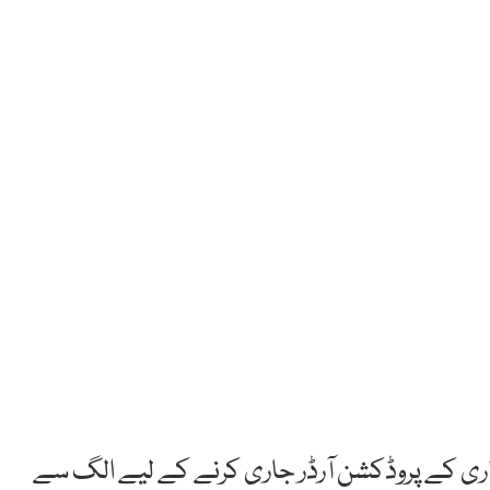
اری کے پروڈکشن آرڈر جاری کرنے کے لیے الگ سے