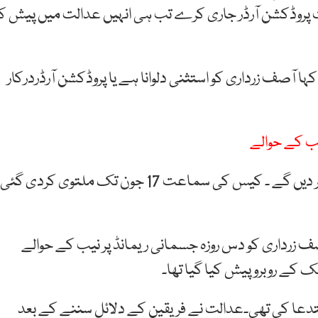
 پروڈکشن آرڈر جاری کرے تب ہی انہیں عدالت میں پیش کر
ا آصف زرداری کو استثنی دلوانا ہے یا پروڈکشن آرڈردرکار
فاروق ایچ نائیک نے کہا وہ کل تک الگ درخواست دائر کر دیں گے ۔ کیس کی سماعت 17 جون تک ملتوی کردی گئی
 زرداری کو دس روزہ جسمانی ریمانڈ پر نیب کے حوالے
کے روبرو پیش کیا گیا تھا۔
انی ریمانڈ کی استدعا کی تھی۔عدالت نے فریقین کے دلائل سننے کے بعد