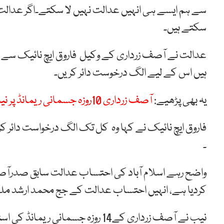
سے ہم ایسے ہی انہیں عدالت نہیں لا سکتے۔اگر عدالت
سکتے ہیں۔
عدالت نے آصف زرداری کے وکیل فاروق ایچ نائیک سے کہ
ہیں اس کے لیے الگ درخوست دائر کریں۔
یہ بھی پڑھیے:
آصف زرداری 10روزہ جسمانی ریمانڈ پر نیب کے حوالے
۔
واضح رہے اسلام آباد کی احتساب عدالت سابق صدرآصف
کردیا ہے، انہیں احتساب عدالت کے جج محمد ارشد ملک 
نیب نے آصف زرداری کے14 روزہ جسم