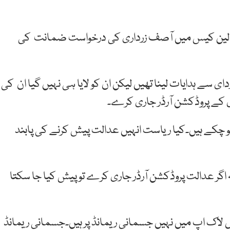
ارک لین کیس میں آصف زرداری کی درخواست ضمانت کی
ی سے ہدایات لینا تھیں لیکن ان کو لایا ہی نہیں گیا ان کی
کے پروڈکشن آرڈر جاری کرے۔
و چکے ہیں۔کیا ریاست انہیں عدالت پیش کرنے کی پابند
 اگر عدالت پروڈکشن آرڈر جاری کرے تو پیش کیا جا سکتا
ل لاک اپ میں نہیں جسمانی ریمانڈ پر ہیں۔جسمانی ریمانڈ