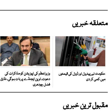
متعلقہ خبریں
وزیراعظم کی اپوزیشن کو مذاکرات کی
حکومت نے پیٹرول اور ڈیزل کی قیمتوں
دعوت، اوپن ایجنڈے پر بات ہوگی، طارق
میں کمی کر دی
فضل چودھری
مقبول ترین خبریں