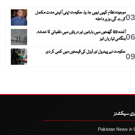
موجودہ نظام کہیں نہیں جا رہا، حکومت اپنی آئینی مدت مکمل
0
کرے گی، وزیر داخلہ
آئندہ 48 گھنٹوں میں بارشوں اور دریاؤں میں طغیانی کا خدشہ،
0
ہنگامی تیاریاں تیز
حکومت نے پیٹرول اور ڈیزل کی قیمتوں میں کمی کر دی
0
یزی سیکشنز
Pakistan News in 