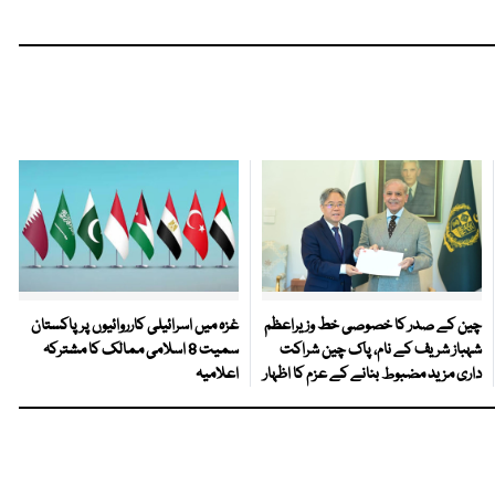
چین کے صدر کا خصوصی خط وزیراعظم
غزہ میں اسرائیلی کارروائیوں پر پاکستان
شہباز شریف کے نام، پاک چین شراکت
سمیت 8 اسلامی ممالک کا مشترکہ
داری مزید مضبوط بنانے کے عزم کا اظہار
اعلامیہ