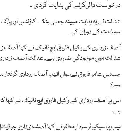
درخواست دائر کرنے کی ہدایت کردی ۔
عدالت نے یہ ہدایت مبینہ جعلی بنک اکاؤنٹس اور پ
سماعت کے دوران کی ۔
آصف زرداری کے وکیل فاروق ایچ نائیک نے کہا آصف زردا
عدالت میں موجودگی ضروری ہے۔ عدالت آصف زرداری 
جسٹس عامر فاروق نےسوال اٹھایا آصف زرداری گرفتار ہ
ہے؟
اس پر آصف زرداری کے وکیل فاروق ایچ نائیک نے کہا کہ
ہے۔
نیب پراسیکیوٹر سردار مظفر نے کہا آصف زرداری جوڈیش