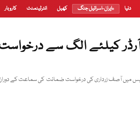
دنیا
ایران-اسرائیل جنگ
کھیل
انٹرٹینمنٹ
کاروبار
ٓرڈر کیلئے الگ سے درخواست
ین کیس میں آصف زرداری کی درخواست ضمانت کی سماعت کے دوران