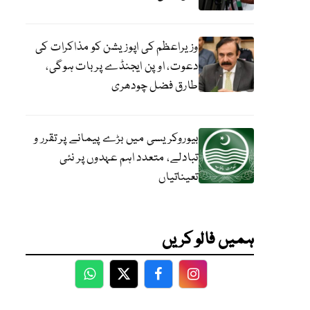
وزیراعظم کی اپوزیشن کو مذاکرات کی
دعوت، اوپن ایجنڈے پر بات ہوگی،
طارق فضل چودھری
بیوروکریسی میں بڑے پیمانے پر تقرر و
تبادلے، متعدد اہم عہدوں پر نئی
تعیناتیاں
ہمیں فالو کریں
WhatsApp
Twitter
Facebook
Facebook