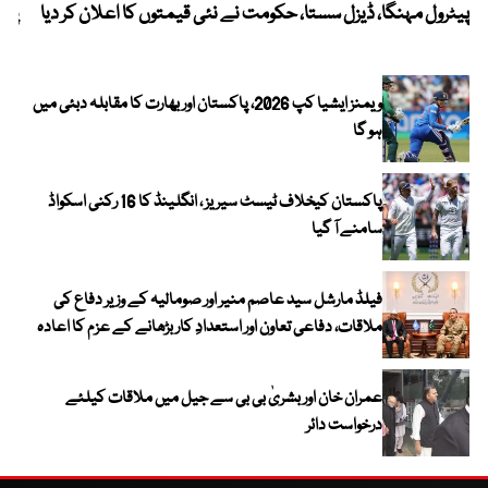
پیٹرول مہنگا، ڈیزل سستا، حکومت نے نئی قیمتوں کا اعلان کر دیا
پنج
ویمنز ایشیا کپ 2026، پاکستان اور بھارت کا مقابلہ دبئی میں
ہو گا
پاکستان کیخلاف ٹیسٹ سیریز ، انگلینڈ کا 16 رکنی اسکواڈ
سامنے آ گیا
فیلڈ مارشل سید عاصم منیر اور صومالیہ کے وزیر دفاع کی
ملاقات، دفاعی تعاون اور استعدادِ کار بڑھانے کے عزم کا اعادہ
عمران خان اور بشریٰ بی بی سے جیل میں ملاقات کیلئے
درخواست دائر