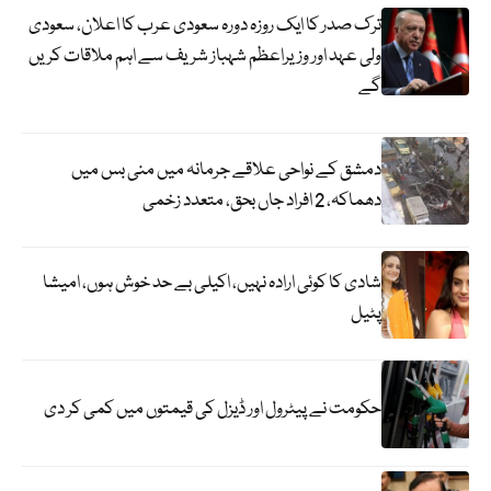
ترک صدر کا ایک روزہ دورہ سعودی عرب کا اعلان، سعودی
ولی عہد اور وزیراعظم شہباز شریف سے اہم ملاقات کریں
گے
دمشق کے نواحی علاقے جرمانہ میں منی بس میں
دھماکہ، 2 افراد جاں بحق، متعدد زخمی
شادی کا کوئی ارادہ نہیں، اکیلی بے حد خوش ہوں، امیشا
پٹیل
حکومت نے پیٹرول اور ڈیزل کی قیمتوں میں کمی کر دی