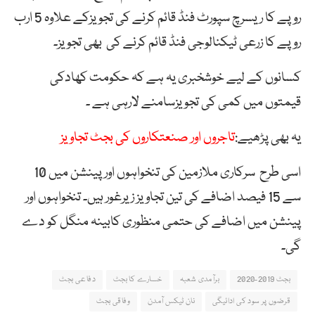
روپے کا ریسرچ سپورٹ فنڈ قائم کرنے کی تجویزکے علاوہ 5 ارب
روپے کا زرعی ٹیکنالوجی فنڈ قائم کرنے کی بھی تجویز۔
کسانوں کے لیے خوشخبری یہ ہے کہ حکومت کھادکی
قیمتوں میں کمی کی تجویزسامنے لارہی ہے ۔
یہ بھی پڑھیے:
تاجروں اور صنعتکاروں کی بجٹ تجاویز
اسی طرح سرکاری ملازمین کی تنخواہوں اور پینشن میں 10
سے 15 فیصد اضافے کی تین تجاویز زیرغور ہیں۔ تنخواہوں اور
پینشن میں اضافے کی حتمی منظوری کابینہ منگل کو دے
گی۔
بجٹ 2019-2020
برآمدی شعبہ
خسارے کا بجٹ
دفاعی بجٹ
قرضوں پر سود کی ادائیگی
نان ٹیکس آمدن
وفاقی بجٹ