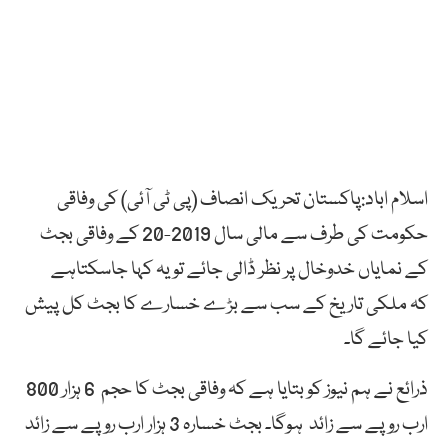
اسلام اباد:پاکستان تحریک انصاف (پی ٹی آئی) کی وفاقی
حکومت کی طرف سے مالی سال 2019-20 کے وفاقی بجٹ
کے نمایاں خدوخال پر نظر ڈالی جائے تو یہ کہا جاسکتاہے
کہ ملکی تاریخ کے سب سے بڑے خسارے کا بجٹ کل پیش
کیا جائے گا۔
ذرائع نے ہم نیوز کو بتایا ہے کہ وفاقی بجٹ کا حجم 6 ہزار 800
ارب روپے سے زائد ہوگا۔ بجٹ خسارہ 3 ہزار ارب روپے سے زائد