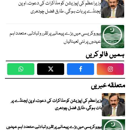
وزیراعظم کی اپوزیشن کو مذاکرات کی دعوت، اوپن
ایجنڈے پر بات ہوگی، طارق فضل چودھری
بیوروکریسی میں بڑے پیمانے پر تقرر و تبادلے، متعدد اہم
عہدوں پر نئی تعیناتیاں
ہمیں فالو کریں
WhatsApp
Twitter
Facebook
Faceboo
متعلقہ خبریں
وزیراعظم کی اپوزیشن کو مذاکرات کی دعوت، اوپن ایجنڈے پر
بات ہوگی، طارق فضل چودھری
بیوروکریسی میں بڑے پیمانے پر تقرر و تبادلے، متعدد اہم عہدوں