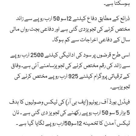
ہوسکتا ہے۔
ذرائع کے مطابق دفاع کیلئے 12سو 50 ارب روپے سے زائد
مختص کرنے کی تجویزدی گئی ہے اور دفاعی بجٹ رواں مالی
سال کے دفاعی اخراجات سے کم ہوگا۔
اسی طرح قرضوں پر سود کی ادائیگی کیلئے 2500 ارب روپے
سے زائد کی رقم مختص کرنے کی تجویزسامنے آئی ہے۔ وفاق
کے ترقیاتی پروگرام کیلئے 925 ارب روپے مختص کرنے کی
تجویزہے۔
فیڈرل بورڈ آف ریونیو (ایف بی آر) کی ٹیکس وصولیوں کا ہدف
5 ہزار 5 سو 50 ارب روپے رکھنے کی تجویز دی گئی ہے ۔ نان
ٹیکس آمدن کا تخمینہ 12سو50ارب روپے لگایا گیا ہے ۔