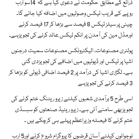
ذرائع کے مطابق حکومت نے دعوی کیا ہے کہ 14سو ارب
روپے کے قریب ٹیکس وصولیوں میں اضافہ کیا جائے گا۔
چینی پر سیلز ٹیکس 8 فیصد سے بڑھا کر 17 فیصد کرنے
اورمڈل مین کی آمدن پر انکم ٹیکس عائد کرنے کی تجویزہے۔
پولٹری مصنوعات، الیکٹرونکس مصنوعات سمیت درجنوں
اشیا پر ٹیکس اور ڈیوٹیوں میں اضافے کی تجویزدی گئی
ہے۔ لگژری اشیا کی درآمد پر 2 فیصد اضافی ڈیوٹی کو بڑھا کر
3 فیصد کرنے کی تجویزہے
اسی طرح 5 برآمدی شعبوں کیلئے زیرو ریٹنگ ختم کرنے کی
تجویزبھی سامنے آئی ہے۔ زیرو ریٹیڈ صنعتوں کو سبسڈی
ختم کرنے کا فیصلہ وزیراعظم پہلے ہی کرچکے ہیں ۔
نوجوانوں کیلئے آسان قرضوں کا پروگرام شروع کرنے اور5 ارب