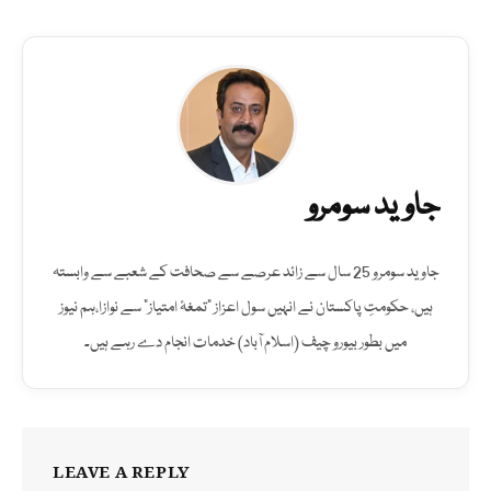
جاوید سومرو
جاوید سومرو 25 سال سے زائد عرصے سے صحافت کے شعبے سے وابستہ
ہیں، حکومتِ پاکستان نے انہیں سول اعزاز "تمغۂ امتیاز" سے نوازا،ہم نیوز
میں بطور بیورو چیف (اسلام آباد) خدمات انجام دے رہے ہیں۔
LEAVE A REPLY