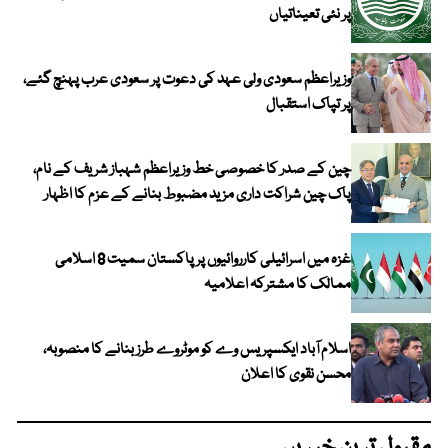
پر نئی تعیناتیاں
وزیراعظم سعودی ولی عہد کی دعوت پر سعودی عرب پہنچ گئے،
پر تپاک استقبال
چین کے صدر کا خصوصی خط وزیراعظم شہباز شریف کے نام،
پاک چین شراکت داری مزید مضبوط بنانے کے عزم کا اظہار
غزہ میں اسرائیلی کارروائیوں پر پاکستان سمیت 8 اسلامی
ممالک کا مشترکہ اعلامیہ
اسلام آباد ایکسپریس وے کو موٹروے طرز بنانے کا منصوبہ،
محسن نقوی کا اعلان