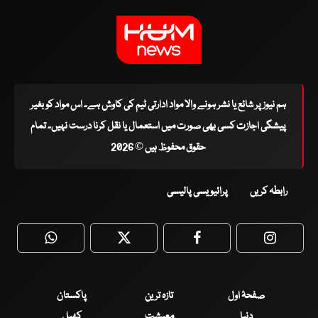
ہم نیوز پر شائع یا نشر ہونے والا مواد ادارتی ٹیم کی کاوش ہے۔ اس مواد کو بغیر
پیشگی اجازت کسی بھی صورت میں استعمال یا نقل کرنا درست نہیں۔ تمام
حقوق محفوظ ہیں © 2026
رابطہ کریں
پرائیویسی پالیسی
WhatsApp
Twitter
Facebook
Faceboo
صفحۂ اول
تازہ ترین
پاکستان
دنیا
معیشت
کھیل