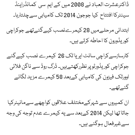
ڈاکٹرعشرت العباد نے 2008 میں کے ایم سی کمانڈراینڈ
سینٹرکا افتتاح کیا جوجون 2014 تک کامیابی سےچلتارہا۔
ابتدائی مرحلےمیں 28 کیمرےنصب کیےگئےتھے جوکراچی
کوریڈورون کا احاطہ کرتے ہیں۔
کارسازسےکراچی سائٹ ایریا تک 26 کیمرے نصب کیےگئے
جوکراچی کوریڈورٹو پر نظررکھتےہیں۔ ڈرگ روڈ سے ناگن فلائی
اوورتک فیزون کی کامیابی کےبعد 58 کیمرے مزید لگائے
گئےتھے۔
ان کمیروں سے شہرکےمختلف علاقوں کواچھے سےمانیٹرکیا
جاتا تھا لیکن 2014 کےبعد سے یہ کیمرے عدم توجہ کی وجہ
سےغیرفعال ہوگئے ہیں۔