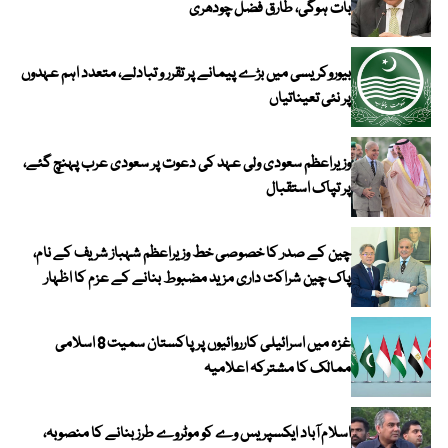
بات ہوگی، طارق فضل چودھری
بیوروکریسی میں بڑے پیمانے پر تقرر و تبادلے، متعدد اہم عہدوں
پر نئی تعیناتیاں
وزیراعظم سعودی ولی عہد کی دعوت پر سعودی عرب پہنچ گئے،
پر تپاک استقبال
چین کے صدر کا خصوصی خط وزیراعظم شہباز شریف کے نام،
پاک چین شراکت داری مزید مضبوط بنانے کے عزم کا اظہار
غزہ میں اسرائیلی کارروائیوں پر پاکستان سمیت 8 اسلامی
ممالک کا مشترکہ اعلامیہ
اسلام آباد ایکسپریس وے کو موٹروے طرز بنانے کا منصوبہ،