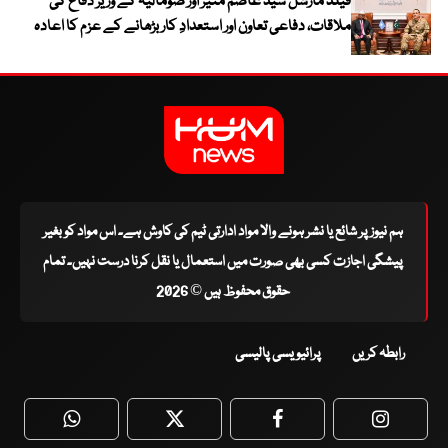
فیلڈ مارشل سید عاصم منیر اور صومالیہ کے وزیر دفاع کی
ملاقات، دفاعی تعاون اور استعدادِ کار بڑھانے کے عزم کا اعادہ
ہم نیوز پر شائع یا نشر ہونے والا مواد ادارتی ٹیم کی کاوش ہے۔ اس مواد کو بغیر
پیشگی اجازت کسی بھی صورت میں استعمال یا نقل کرنا درست نہیں۔ تمام
حقوق محفوظ ہیں © 2026
رابطہ کریں
پرائیویسی پالیسی
WhatsApp
Twitter
Facebook
Faceboo