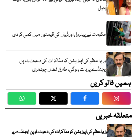
پٹیل
حکومت نے پیٹرول اور ڈیزل کی قیمتوں میں کمی کر دی
وزیراعظم کی اپوزیشن کو مذاکرات کی دعوت، اوپن
ایجنڈے پر بات ہوگی، طارق فضل چودھری
ہمیں فالو کریں
WhatsApp
Twitter
Facebook
Faceboo
متعلقہ خبریں
وزیراعظم کی اپوزیشن کو مذاکرات کی دعوت، اوپن ایجنڈے پر