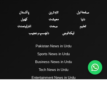
صفحۂ اول
تازہ ترین
پاکستان
دنیا
معیشت
کھیل
تعلیم
صحت
انٹرٹینمنٹ
ٹیکنالوجی
دلچسپ و عجیب
Pakistan News in Urdu
Sports News in Urdu
Business News in Urdu
Tech News in Urdu
Entertainment News in Urdu
Health News in Urdu
Hum News English