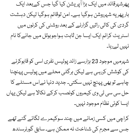
پھرشہرقائد میں ایک بڑا آپریشن کیا گیا جس کےبعد ایک
بارپھریہ شہرروشن ہوگیا ہے۔ امن توقائم ہوگیا لیکن دہشت
گردی کی کالی راتیں گزارنے کے بعد روشنی کی کرنوں میں
اسٹریٹ کرائم ایک ایسا جن ثابت ہواجوبوتل میں جانےکا نام
نہیں لےرہا۔
شہرمیں موجود 23 ہزارسے زائد پولیس نفری اسی کو قابوکرنے
کی کوشش کررہی ہے لیکن ہرگلی محلے میں پولیس پہنچنا
چاہے تو بھی پہنچ نہیں سکتی۔ جدید دنیا نےاس مسئلے کا
حل سی سی ٹی وی کیمروں کونصب کرکے نکالا ہے لیکن یہاں
ایسا کوئی نظام موجود نہیں۔
کراچی میں کسی زمانے میں چند سوکیمرے لگائے گئے تھے
جس سے مجرم کی شناخت نہ ممکن ہے۔ سابق گورنرسندھ