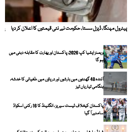
پیٹرول مہنگا، ڈیزل سستا، حکومت نے نئی قیمتوں کا اعلان کر دیا
پنج
ویمنز ایشیا کپ 2026، پاکستان اور بھارت کا مقابلہ دبئی میں
ہو گا
آئندہ 48 گھنٹوں میں بارشوں اور دریاؤں میں طغیانی کا خدشہ،
ہنگامی تیاریاں تیز
پاکستان کیخلاف ٹیسٹ سیریز ، انگلینڈ کا 16 رکنی اسکواڈ
سامنے آ گیا