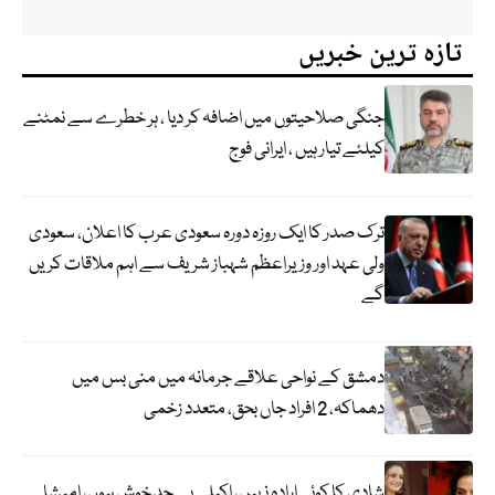
تازہ ترین خبریں
جنگی صلاحیتوں میں اضافہ کر دیا ، ہر خطرے سے نمٹنے
کیلئے تیار ہیں ، ایرانی فوج
ترک صدر کا ایک روزہ دورہ سعودی عرب کا اعلان، سعودی
ولی عہد اور وزیراعظم شہباز شریف سے اہم ملاقات کریں
گے
دمشق کے نواحی علاقے جرمانہ میں منی بس میں
دھماکہ، 2 افراد جاں بحق، متعدد زخمی
شادی کا کوئی ارادہ نہیں، اکیلی بے حد خوش ہوں، امیشا