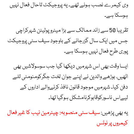
وی کیمرے نصب ہونے تھے۔ یہ پروجیکٹ تاحال فعال نہیں
ہوسکا ہے۔
تقریبا 50 سے زائد ممالک سے بڑا میٹروپولیٹن شہرکراچی
جس میں ایک سال گزرجانے کے باوجود سیف سٹی پروجیکٹ
پوری طرح فعال نہیں ہوسکا ہے۔
ایسا وقت بھی اس شہرمیں دیکھا گیا جب سوسولاشیں بھی
اٹھیں، بوڑھے والدین نے اپنے جوان لخت جگرکومنومٹی تلے
دفن کیا۔ شہرمیں موجود قانون نافذ کرنےوالے اداروں کے
لیےاس ناسورکوقابوکرنامشکل ہوگیا تھا۔
یہ بھی پڑھیں:
سیف سٹی منصوبہ: چیئرمین نیب کا غیر فعال
کیمروں پر نوٹس