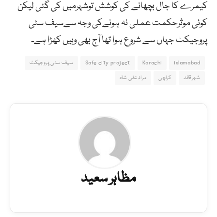
کیمرے کا جال بچھانے کی کوشش توشہرمیں کی گئی لیکن
کوئی موثرحکمت عملی نہ ہونےکی وجہ سےسیف سٹی
پروجیکٹ جہاں سے شروع ہوا تھا آج بھی وہیں کھڑا ہے۔
islamabad
Karachi
Safe city project
سیف سٹی پروجیکٹ
شہرقائد
کراچی
مرادعلی شاہ
مظاہر سعید