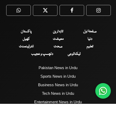
WhatsApp
Twitter
Facebook
Faceboo
صفحۂ اول
تازہ ترین
پاکستان
دنیا
معیشت
کھیل
تعلیم
صحت
انٹرٹینمنٹ
ٹیکنالوجی
دلچسپ و عجیب
Pakistan News in Urdu
Sports News in Urdu
Business News in Urdu
Tech News in Urdu
Entertainment News in Urdu
Health News in Urdu