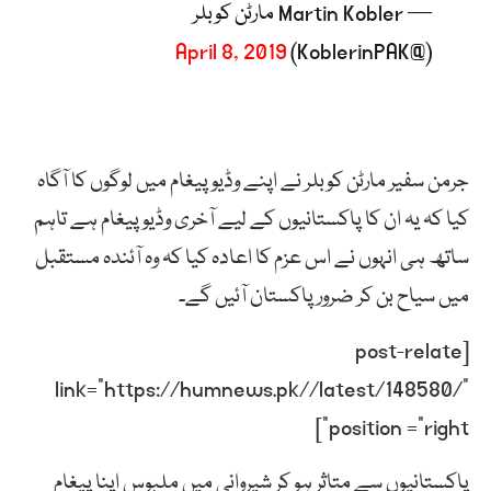
— Martin Kobler مارٹن کوبلر
April 8, 2019
(@KoblerinPAK)
جرمن سفیر مارٹن کوبلر نے اپنے وڈیو پیغام میں لوگوں کا آگاہ
کیا کہ یہ ان کا پاکستانیوں کے لیے آخری وڈیو پیغام ہے تاہم
ساتھ ہی انہوں نے اس عزم کا اعادہ کیا کہ وہ آئندہ مستقبل
میں سیاح بن کر ضرور پاکستان آئیں گے۔
[post-relate
link=”https://humnews.pk//latest/148580/”
position =”right”]
پاکستانیوں سے متاثر ہو کر شیروانی میں ملبوس اپنا پیغام