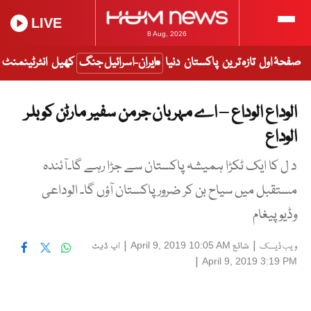
LIVE
8 Aug, 2026
صفحۂ اول
تازہ ترین
پاکستان
دنیا
ایران-اسرائیل جنگ
کھیل
انٹرٹینمنٹ
الوداع الوداع – اے مہربان جرمن سفیر مارٹن کوبلر
الوداع
د ل کا ایک ٹکڑا ہمیشہ پاکستان سے جڑا رہے گا۔آئندہ
مستقبل میں سیاح بن کر ضرور پاکستان آؤں گا۔ الوداعی
وڈیو پیغام
|
شائع
|
اپ ڈیٹ
April 9, 2019 10:05 AM
ویب ڈیسک
|
April 9, 2019 3:19 PM