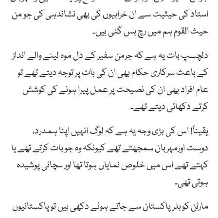
استاد کی حیثیت سے ان خرابیوں کی بھی نشاندہی کی جو من
حیث القوم ہم میں رچ بس گئی ہیں۔
دلچسپ بات یہ ہے کہ جرمن سفیر کے دل موہ لینے والے انداز
کے باعث سرکاری حکام بھی ان کی بات پر توجہ دیتے تھے تو
عام افراد بھی ان کی نصیحت پر عمل پیرا ہونے کی کوشش
کرتے دکھائی دیتے تھے۔
یقیناً! اس کی بڑی وجہ یہ ہے کہ لوگ انہیں اپنا ہمدرد،
دوست اورمہربان سمجھتے تھے کیونکہ وہ جو بات کرتے تھے یا
کہتے تھے اس میں خلوص نمایاں ہوتا تھا اور سچائی پوشیدہ
ہوتی تھی۔
مارٹن کوبلر پاکستان سے جاتے ہوئے دکھی ہیں تو پاکستانیوں