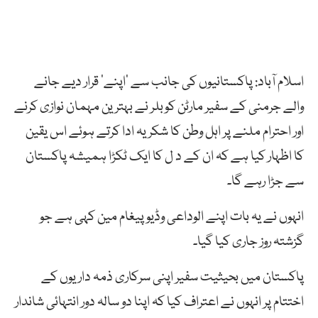
اسلام آباد: پاکستانیوں کی جانب سے ’اپنے‘ قرار دیے جانے
والے جرمنی کے سفیر مارٹن کوبلر نے بہترین مہمان نوازی کرنے
اور احترام ملنے پر اہل وطن کا شکریہ ادا کرتے ہوئے اس یقین
کا اظہار کیا ہے کہ ان کے د ل کا ایک ٹکڑا ہمیشہ پاکستان
سے جڑا رہے گا۔
انہوں نے یہ بات اپنے الوداعی وڈیو پیغام مین کہی ہے جو
گزشتہ روز جاری کیا گیا۔
پاکستان میں بحیثیت سفیر اپنی سرکاری ذمہ داریوں کے
اختتام پر انہوں نے اعتراف کیا کہ اپنا دو سالہ دور انتہائی شاندار