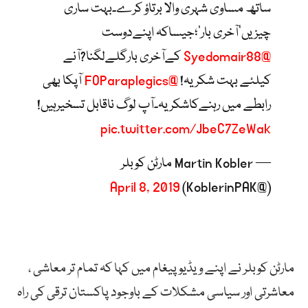
ساتھ مساوی شہری والا برتاؤ کرے۔بہت ساری
چیزیں’آخری بار’؛جیساکہ اپنےدوست
@Syedomair88
کےآخری بارگلےلگنا?آنے
کیلئے بہت شکریہ!
@FOParaplegics
آپکا بھی
رابطے میں رہنےکاشکریہ۔آپ لوگ ناقابل تسخیرہیں!
pic.twitter.com/JbeC7ZeWak
— Martin Kobler مارٹن کوبلر
April 8, 2019
(@KoblerinPAK)
مارٹن کوبلر نے اپنے ویڈیو پیغام میں کہا کہ تمام تر معاشی ،
معاشرتی اور سیاسی مشکلات کے باوجود پاکستان ترقی کی راہ