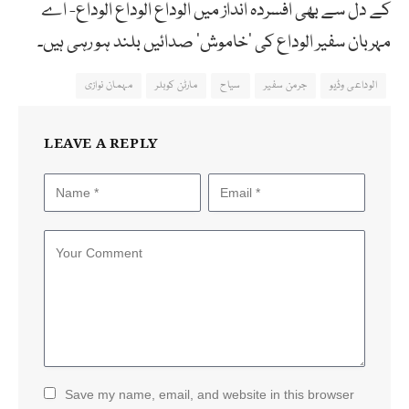
کے دل سے بھی افسردہ انداز میں الوداع الوداع الوداع- اے
مہربان سفیر الوداع کی ’خاموش‘ صدائیں بلند ہو رہی ہیں۔
الوداعی وڈیو
جرمن سفیر
سیاح
مارٹن کوبلر
مہمان نوازی
LEAVE A REPLY
Save my name, email, and website in this browser