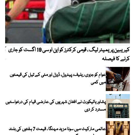
کیریبین پریمیئر لیگ ، قومی کرکٹرز کو این او سی 19 اگست کو جاری
آز
کرنے کا فیصلہ
چھی
عوام کو جزوی ریلیف، پیٹرول، ڈیزل اور مٹی کے تیل کی قیمتوں
میں کمی
پشاور ہائیکورٹ نے افغان شہریوں کی عارضی قیام کی درخواستیں
مسترد کر دیں
عالمی مارکیٹ میں سونا مزید مہنگا ، قیمت 7 ہفتوں کی بلند