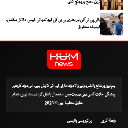
ترین سطح پر پہنچ گئی
بانی پی ٹی آئی اور بشریٰ بی بی کی قیدِ تنہائی کیس، دلائل مکمل،
فیصلہ محفوظ
ہم نیوز پر شائع یا نشر ہونے والا مواد ادارتی ٹیم کی کاوش ہے۔ اس مواد کو بغیر
پیشگی اجازت کسی بھی صورت میں استعمال یا نقل کرنا درست نہیں۔ تمام
حقوق محفوظ ہیں © 2026
رابطہ کریں
پرائیویسی پالیسی