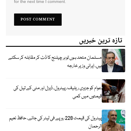
for the next time I comment.
تازہ ترین خبریں
مسلمان متحد ہوں تو ہر چیلنج کا ڈٹ کر مقابلہ کر سکتے
ہیں، ایرانی وزیر خارجہ
عوام کو جزوی ریلیف، پیٹرول، ڈیزل اور مٹی کے تیل کی
قیمتوں میں کمی
پیٹرول کی قیمت 228 روپے فی لیٹر کی جائے، حافظ نعیم
الرحمان