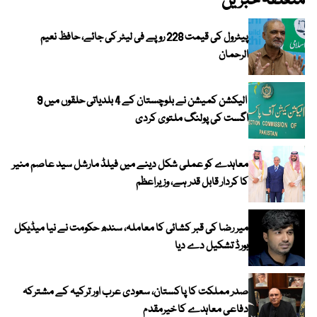
متعلقہ خبریں
پیٹرول کی قیمت 228 روپے فی لیٹر کی جائے، حافظ نعیم
الرحمان
الیکشن کمیشن نے بلوچستان کے 4 بلدیاتی حلقوں میں 9
اگست کی پولنگ ملتوی کردی
معاہدے کو عملی شکل دینے میں فیلڈ مارشل سید عاصم منیر
کا کردار قابل قدر ہے، وزیراعظم
میر رضا کی قبر کشائی کا معاملہ، سندھ حکومت نے نیا میڈیکل
بورڈ تشکیل دے دیا
صدر مملکت کا پاکستان، سعودی عرب اور ترکیہ کے مشترکہ
دفاعی معاہدے کا خیرمقدم