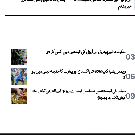
اور ترکیہ کے مشترکہ دفاعی معاہدے کا
بعد ایک کامیابی ملی، عطا تارڑ
خیرمقدم
حکومت نے پیٹرول اور ڈیزل کی قیمتوں میں کمی کر دی
0
ویمنز ایشیا کپ 2026، پاکستان اور بھارت کا مقابلہ دبئی میں ہو
0
گا
سونے کی قیمت میں مسلسل تیسرے روز بڑا اضافہ ، فی تولہ ریٹ
0
کہاں تک جا پہنچا؟