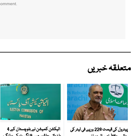
 comment.
متعلقہ خبریں
الیکشن کمیشن نے بلوچستان کے 4
پیٹرول کی قیمت 228 روپے فی لیٹر کی