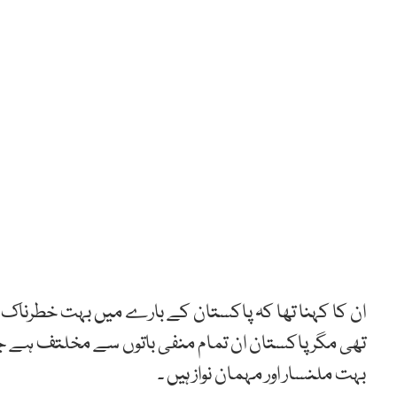
ان کا کہنا تھا کہ پاکستان کے بارے میں بہت خطرناک ب
تھی مگر پاکستان ان تمام منفی باتوں سے مخلتف ہے 
بہت ملنسار اور مہمان نواز ہیں ۔