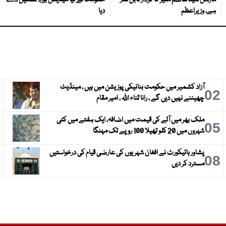
مارشل سید عاصم منیر کا کردار قابل قدر
حکومت نے نیا میڈیکل بورڈ تشکیل دے
ہے، وزیراعظم
دیا
آزاد کشمیر میں حکومت بنانیکی پوزیشن میں ہیں ، مینڈیٹ
3
02
چھیننے نہیں دیں گے ، رانا ثناء اللہ ، امیر مقام
ملک بھر میں آٹے کی قیمت میں اضافہ، ایک ہفتے میں کئی
6
05
شہروں میں 20 کلو تھیلا 100 روپے تک مہنگا
پشاور ہائیکورٹ نے افغان شہریوں کی عارضی قیام کی درخواستیں
9
08
مسترد کر دیں