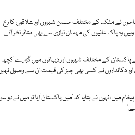
یاحوں نے ملک کے مختلف حسین شہروں اور علاقوں کا رخ
یں وہ پاکستانیوں کی مہمان نوازی سے بھی متاثر نظر آتے
نے پاکستان کے مختلف شہروں اور دیہاتوں میں گزارے کچھ
ں اور دکانداروں نے کسی بھی چیز کی قیمت ان سے وصول نہیں
میں انہوں نے بتایا کہ ’میں پاکستان آیا تو میں نےدو سو
ے.‘