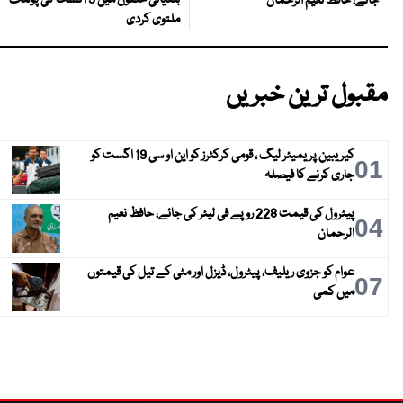
بلدیاتی حلقوں میں 9 اگست کی پولنگ
جائے، حافظ نعیم الرحمان
ملتوی کردی
مقبول ترین خبریں
کیریبین پریمیئر لیگ ، قومی کرکٹرز کو این او سی 19 اگست کو
01
جاری کرنے کا فیصلہ
پیٹرول کی قیمت 228 روپے فی لیٹر کی جائے، حافظ نعیم
04
الرحمان
عوام کو جزوی ریلیف، پیٹرول، ڈیزل اور مٹی کے تیل کی قیمتوں
07
میں کمی