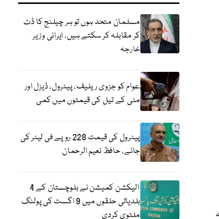
مسلمان متحد ہوں تو ہر چیلنج کا ڈٹ
کر مقابلہ کر سکتے ہیں، ایرانی وزیر
خارجہ
عوام کو جزوی ریلیف، پیٹرول، ڈیزل اور
مٹی کے تیل کی قیمتوں میں کمی
پیٹرول کی قیمت 228 روپے فی لیٹر کی
جائے، حافظ نعیم الرحمان
الیکشن کمیشن نے بلوچستان کے 4
بلدیاتی حلقوں میں 9 اگست کی پولنگ
ملتوی کردی