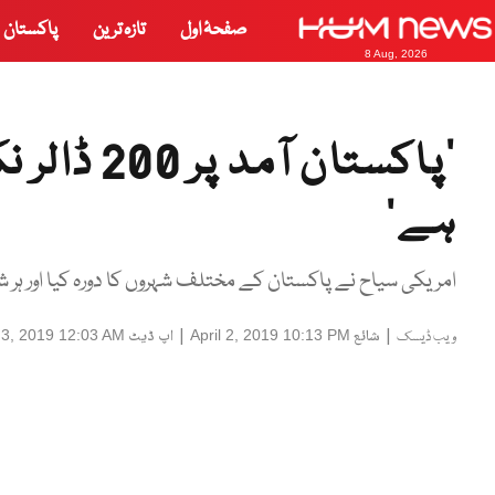
صفحۂ اول
تازہ ترین
پاکستان
8 Aug, 2026
’پاکستان ا
ہے‘
امریکی سیاح نے پاکستان کے مختلف شہروں کا دورہ کیا اور ہر ش
|
شائع
|
اپ ڈیٹ
l 3, 2019 12:03 AM
April 2, 2019 10:13 PM
ویب ڈیسک