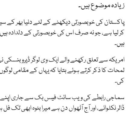
زیادہ موضوع ہیں۔
پاکستان کی خوبصورتی دیکھنے کے لئے دنیا بھر کے س
کر لیا ہے، جو نہ صرف اس کی خوبصورتی کے دلدادہ ہیں وہ
ہیں۔
امریکہ سے تعلق رکھنے والے ایک وی لوگر ڈیرو بنسکی 
لمحات کا ذکر کرتے ہوئے بتایا کہ یہاں کے مقامی لوگو
کی۔
سماجی رابطے کی ویب سائٹ فیس بک سے جاری اپنے پیغام 
ڈالر نکلوائے، اور آج آٹھواں دن ہے میرا بٹوہ ابھی تک فل ہ