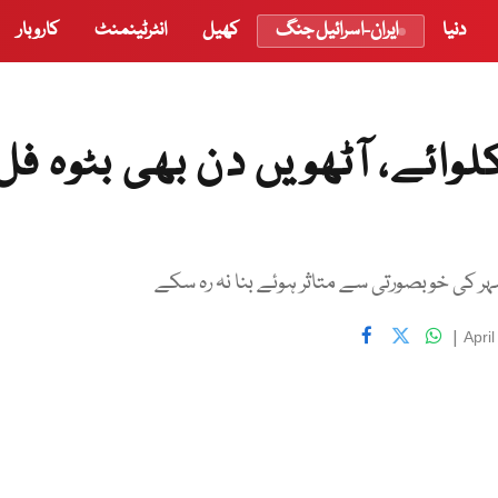
دنیا
ایران-اسرائیل جنگ
کھیل
انٹرٹینمنٹ
کاروبار
ٓمد پر 200 ڈالر نکلوائے، آٹھویں دن بھی بٹوہ فل
ہر کی خوبصورتی سے متاثر ہوئے بنا نہ رہ سکے
|
Apri