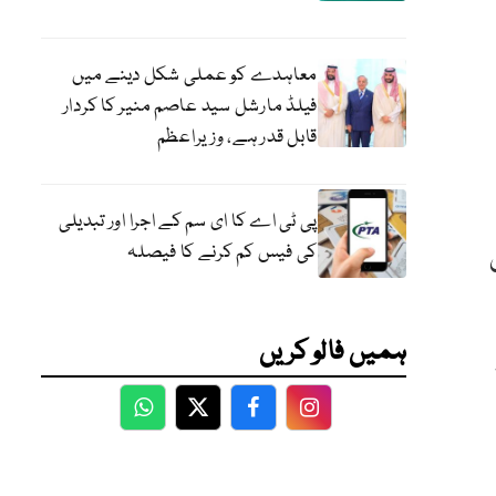
معاہدے کو عملی شکل دینے میں
فیلڈ مارشل سید عاصم منیر کا کردار
قابل قدر ہے، وزیراعظم
پی ٹی اے کا ای سم کے اجرا اور تبدیلی
کی فیس کم کرنے کا فیصلہ
ہمیں فالو کریں
WhatsApp
Twitter
Facebook
Facebook