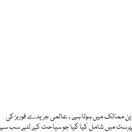
ترین ممالک میں ہوتا ہے ۔ عالمی جریدے فوربز کی
ہرست میں شامل کیا گیا جو سیاحت کے لئے سب سے