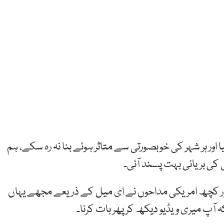
ور ہر شہر کی خوبصورتی سے متاثر ہوئے بنا نہ رہ سکے، ہم
ی کی بریانی بہت پسند آئی۔
ی اور کچھ امریکی مداحوں نے ای میل کے ذریعے مجھے یہاں
ہ آپ میری ویڈیو دیکھ کر پھر بات کرنا۔