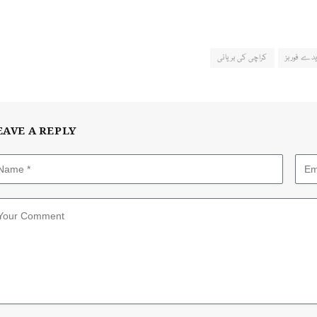
دے فوربز
کراچی کی بریانی
EAVE A REPLY