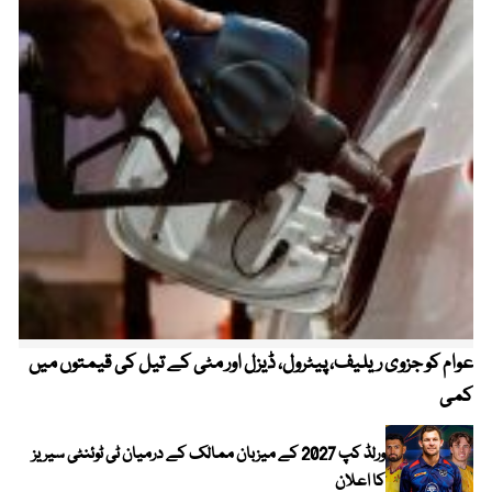
عوام کو جزوی ریلیف، پیٹرول، ڈیزل اور مٹی کے تیل کی قیمتوں میں
4 روز میں سونے کی قیمت میں بڑا اضافہ
کمی
ورلڈ کپ 2027 کے میزبان ممالک کے درمیان ٹی ٹوئنٹی سیریز
کا اعلان