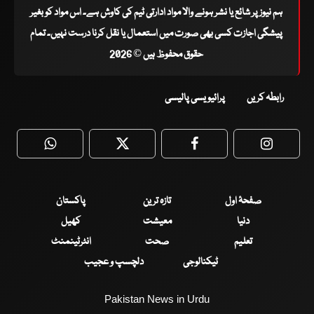
ہم نیوز پر شائع یا نشر ہونے والا مواد ادارتی ٹیم کی کاوش ہے۔ اس مواد کو بغیر
پیشگی اجازت کسی بھی صورت میں استعمال یا نقل کرنا درست نہیں۔ تمام
حقوق محفوظ ہیں © 2026
رابطہ کریں
پرائیویسی پالیسی
WhatsApp
Twitter
Facebook
Faceboo
صفحۂ اول
تازہ ترین
پاکستان
دنیا
معیشت
کھیل
تعلیم
صحت
انٹرٹینمنٹ
ٹیکنالوجی
دلچسپ و عجیب
Pakistan News in Urdu