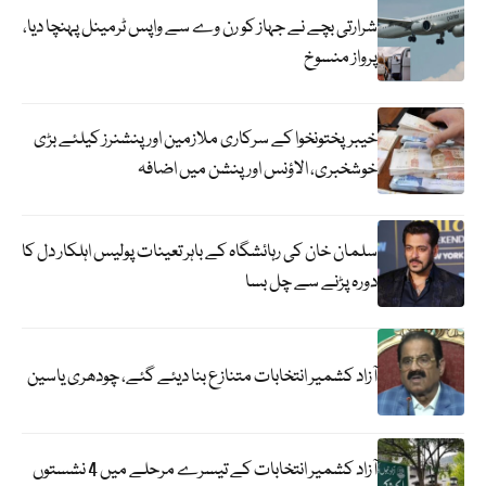
شرارتی بچے نے جہاز کو رن وے سے واپس ٹرمینل پہنچا دیا،
پرواز منسوخ
خیبرپختونخوا کے سرکاری ملازمین اور پنشنرز کیلئے بڑی
خوشخبری، الاؤنس اور پنشن میں اضافہ
سلمان خان کی رہائشگاہ کے باہر تعینات پولیس اہلکار دل کا
دورہ پڑنے سے چل بسا
آزاد کشمیر انتخابات متنازع بنا دیئے گئے، چودھری یاسین
آزاد کشمیر انتخابات کے تیسرے مرحلے میں 4 نشستوں