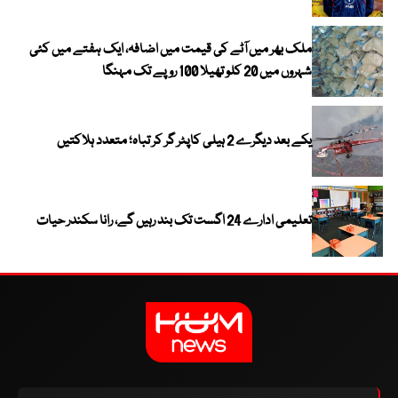
ملک بھر میں آٹے کی قیمت میں اضافہ، ایک ہفتے میں کئی
شہروں میں 20 کلو تھیلا 100 روپے تک مہنگا
یکے بعد دیگرے 2 ہیلی کاپٹر گر کر تباہ؛ متعدد ہلاکتیں
تعلیمی ادارے 24 اگست تک بند رہیں گے، رانا سکندر حیات