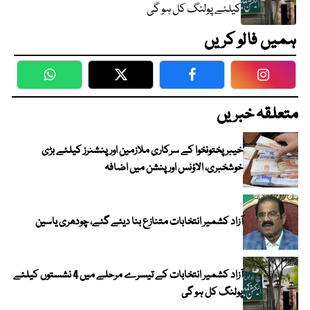
کیلئے پولنگ کل ہو گی
ہمیں فالو کریں
WhatsApp
Twitter
Facebook
Faceboo
متعلقہ خبریں
خیبرپختونخوا کے سرکاری ملازمین اور پنشنرز کیلئے بڑی
خوشخبری، الاؤنس اور پنشن میں اضافہ
آزاد کشمیر انتخابات متنازع بنا دیئے گئے، چودھری یاسین
آزاد کشمیر انتخابات کے تیسرے مرحلے میں 4 نشستوں کیلئے
پولنگ کل ہو گی