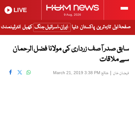
LIVE
9 Aug, 2026
صفحۂ اول
تازہ ترین
پاکستان
دنیا
ایران-اسرائیل جنگ
کھیل
انٹرٹینمنٹ
سابق صدر آصف زرداری کی مولانا فضل الرحمان
سے ملاقات
|
شائع
March 21, 2019 3:38 PM
فیضان خان