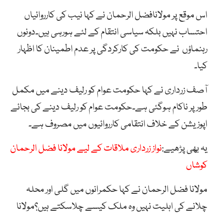
اس موقع پر مولانافضل الرحمان نے کہا نیب کی کارروائیاں
احتساب نہیں بلکہ سیاسی انتقام کے لئے ہورہی ہیں۔دونوں
رہنماؤں نے حکومت کی کارکردگی پر عدم اطمینان کا اظہار
کیا۔
آصف زرداری نے کہا حکومت عوام کو رلیف دینے میں مکمل
طور پر ناکام ہوگئی ہے۔حکومت عوام کو رلیف دینے کی بجائے
اپوزیشن کے خلاف انتقامی کارروائیوں میں مصروف ہے۔
یہ بھی پڑھیے:
نواز زرداری ملاقات کے لیے مولانا فضل الرحمان
کوشاں
مولانا فضل الرحمان نے کہا حکمرانوں میں گلی اور محلہ
چلانے کی اہلیت نہیں وہ ملک کیسے چلاسکتے ہیں؟مولانا