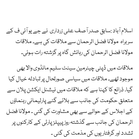
اسلام آباد :سابق صدر آصف علی زرداری نے جے یو آئی ف کے
سربراہ مولانا فضل الرحمان سے ملاقات کی ہے۔ ملاقات
مولانا فضل الرحمان کی رہائش گاہ پر گزشتہ رات ہوئی۔
ملاقات میں ڈپٹی چیئرمین سینٹ سلیم مانڈوی والا بھی
موجود تھے۔ ملاقات میں سیاسی صورتحال پر تبادلہ خیال کیا
گیا، ذرائع کا کہنا ہے کہ ملاقات میں نیشنل ایکشن پلان سے
متعلق حکومت کی جانب سے بلائے گئے پارلیمانی رہنماؤں
کے اجلاس کے حوالے سے بھی مشاورت کی گئی ۔ مولانا فضل
الرحمان کی جانب سے گذشتہ روز پیپلز پارٹی کے کارکنوں پر
تشدد اور گرفتاریوں کی مذمت کی گئی ۔