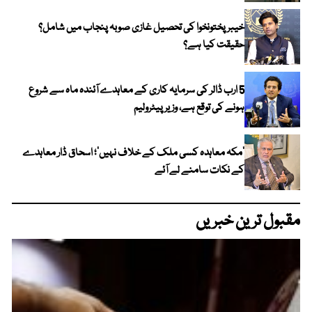
خیبر پختونخوا کی تحصیل غازی صوبہ پنجاب میں شامل؟
حقیقت کیا ہے؟
5 ارب ڈالر کی سرمایہ کاری کے معاہدے آئندہ ماہ سے شروع
ہونے کی توقع ہے، وزیر پیٹرولیم
‘مکہ معاہدہ کسی ملک کے خلاف نہیں’؛ اسحاق ڈار معاہدے
کے نکات سامنے لے آئے
مقبول ترین خبریں